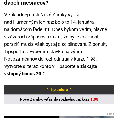
dvoch mesiacov?
V základnej časti Nové Zámky vyhrali
nad Humenným len raz: bolo to 14. januára
na domácom ľade 4:1. Dnes býkom verím, hlavne
v záveroch zápasov ukázali, že by levov mohli
poraziť, musia však byť aj disciplinovaní. Z ponuky
Tipsportu si vyberám stávku na výhru
Novozámčanov do rozhodnutia v kurze 1,98.
Vytvorte si teraz konto v Tipsporte a
získajte
vstupný bonus 20 €
.
⭐ Tip autora ⭐
Nové Zámky, víťaz do rozhodnutia:
kurz
1,98