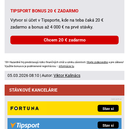
TIPSPORT BONUS 20 € ZADARMO
Vytvor si účet v Tipsporte, kde na teba čaká 20 €
zadarmo a bonus až 4 000 € na prvé stávky.
Chcem 20 € zadarmo
18+ Hazardné hry predstavujú riziko finančných strát a vzniku závislosti.
Hrajte zodpovedne
a pre zábavu!
Využitie bonusov je podmienené registráciou –
informácie tu
.
05.03.2026 08:10 | Autor:
Viktor Kalinács
STÁVKOVÉ KANCELÁRIE
Stav si
Stav si