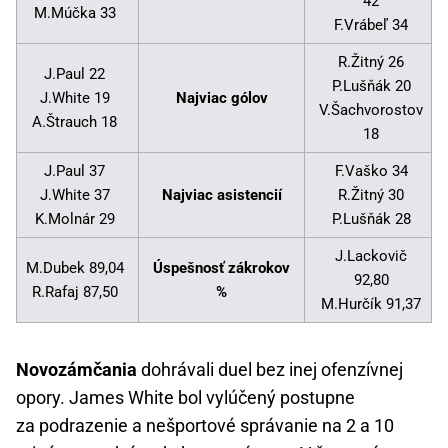
42
M.Múčka 33
F.Vrábeľ 34
R.Žitný 26
J.Paul 22
P.Lušňák 20
J.White 19
Najviac gólov
V.Šachvorostov
A.Štrauch 18
18
J.Paul 37
F.Vaško 34
J.White 37
Najviac asistencií
R.Žitný 30
K.Molnár 29
P.Lušňák 28
J.Lackovič
M.Dubek 89,04
Úspešnosť zákrokov
92,80
R.Rafaj 87,50
%
M.Hurčík 91,37
Novozámčania
dohrávali duel bez inej ofenzívnej
opory. James White bol vylúčený postupne
za podrazenie a nešportové správanie na 2 a 10