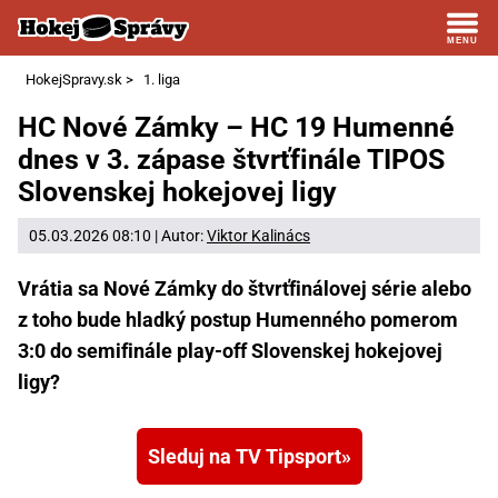
HokejSpravy.sk
>
1. liga
HC Nové Zámky – HC 19 Humenné
dnes v 3. zápase štvrťfinále TIPOS
Slovenskej hokejovej ligy
05.03.2026 08:10 | Autor:
Viktor Kalinács
Vrátia sa Nové Zámky do štvrťfinálovej série alebo
z toho bude hladký postup Humenného pomerom
3:0 do semifinále play-off Slovenskej hokejovej
ligy?
Sleduj na TV Tipsport