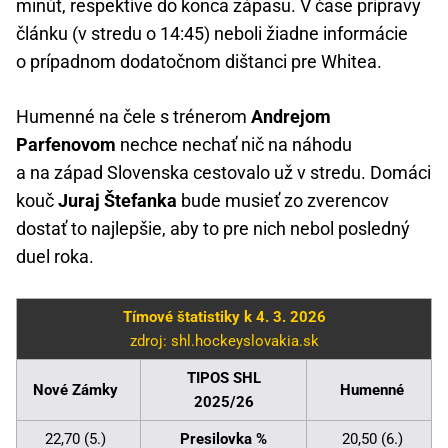
minút, respektíve do konca zápasu. V čase prípravy
článku (v stredu o 14:45) neboli žiadne informácie
o prípadnom dodatočnom dištanci pre Whitea.
Humenné na čele s trénerom
Andrejom
Parfenovom
nechce nechať nič na náhodu
a na západ Slovenska cestovalo už v stredu. Domáci
kouč
Juraj Štefanka
bude musieť zo zverencov
dostať to najlepšie, aby to pre nich nebol posledný
duel roka.
Tímové štatistiky k 4. 3. 2026
zdroj: shl.hockeyslovakia.sk
TIPOS SHL
Nové Zámky
Humenné
2025/26
22,70 (5.)
Presilovka %
20,50 (6.)