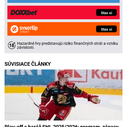
Stav si
Stav si
Hazardné hry predstavujú riziko finančných strát a vzniku
závislosti.
SÚVISIACE ČLÁNKY
Play-off a baráž SHL 2025/2026: program, zápasy,