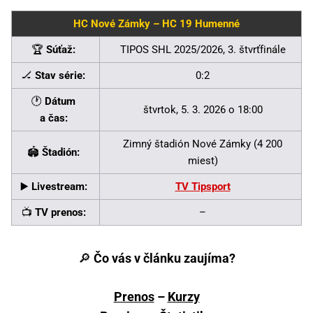
HC Nové Zámky – HC 19 Humenné
🏆
Súťaž:
TIPOS SHL 2025/2026, 3. štvrťfinále
🏒
Stav série:
0:2
🕐
Dátum
štvrtok, 5. 3. 2026 o 18:00
a čas:
Zimný štadión Nové Zámky (4 200
🏟
Štadión:
miest)
▶️
Livestream:
TV Tipsport
📺
TV prenos:
–
🔎
Čo vás v článku zaujíma?
Prenos
–
Kurzy