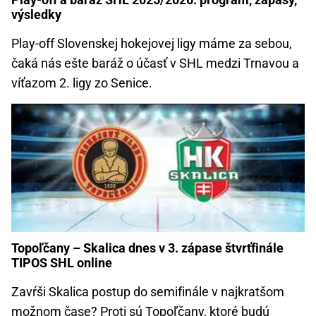
výsledky
Play-off Slovenskej hokejovej ligy máme za sebou,
čaká nás ešte baráž o účasť v SHL medzi Trnavou a
víťazom 2. ligy zo Senice.
Topoľčany – Skalica dnes v 3. zápase štvrťfinále
TIPOS SHL online
Zavŕši Skalica postup do semifinále v najkratšom
možnom čase? Proti sú Topoľčany, ktoré budú