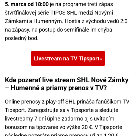
5. marca od 18:00
je na programe tretí zápas
štvrťfinálovej série TIPOS SHL medzi Novými
Zámkami a Humenným. Hostia z východu vedú 2:0
na zápasy, na postup do semifinále im chýba
posledný bod.
Livestream na TV Tipsport
Kde pozerať live stream SHL Nové Zámky
– Humenné a priamy prenos v TV?
Online prenosy z
play-off SHL
prináša fanúšikom TV
Tipsport. Zaregistrujte sa v Tipsporte a sledujte
livestreamy 7 dní úplne zadarmo aj s uvítacím
bonusom na tipovanie vo výške 20 €. V Tipsporte
následne pozeráte priame prenosy už za 1,20 €