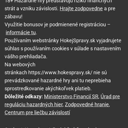
18+ Hazardné hry predstavujú riziko finančných
strát a vzniku závislosti.
Hrajte zodpovedne
a pre
zábavu!
Využitie bonusov je podmienené registráciou –
informácie tu
.
Používaním webstránky HokejSpravy.sk vyjadrujete
súhlas s používaním cookies v súlade s nastavením
vášho prehliadača.
Na webových
stránkach https://www.hokespravy.sk/ nie sú
prevádzkované hazardné hry ani tu neprebieha
sprostredkovanie akýchkoľvek platieb.
Dôležité odkazy:
Ministerstvo Financií SR
,
Úrad pre
reguláciu hazardných hier
,
Zodpovedné hranie
,
Centrum pre liečbu závislostí