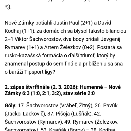
%).
Nové Zámky potiahli Justin Paul (2+1) a David
Kodhaj (1+1), za domácich sa blysol takisto bilanciou
2+1 Viktor Šachvorostov, dva body pridali Jevgenij
Rymarev (1+1) a Artem Železkov (0+2). Postará sa
rusko-kazašská formácia o ďalší triumf, ktorý by
znamenal postup do semifinále a priblíženiu sa sna
o baráži
Tipsport ligy
?
2. zápas štvrťfinále (2. 3. 2026): Humenné – Nové
Zámky 6:3 (1:0, 2:1, 3:2), stav série 2:0
Góly:
17. Šachvorostov (Vrábeľ, Žitný), 26. Pavúk
(Jacko, Lackovič), 37. Pišoja (Lušňák), 42.
Šachvorostov (Rymarev), 49. Rymarev (Železkov,
Šachvorostov), 53. Krajňák (Borov) – 38. Kodhaj