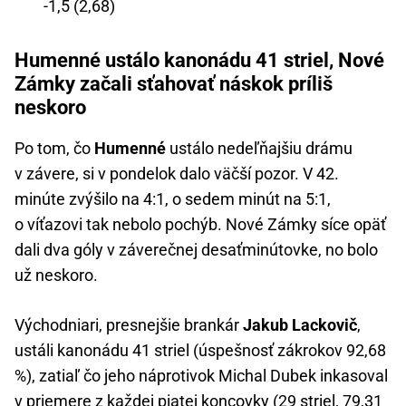
-1,5 (2,68)
Humenné ustálo kanonádu 41 striel, Nové
Zámky začali sťahovať náskok príliš
neskoro
Po tom, čo
Humenné
ustálo nedeľňajšiu drámu
v závere, si v pondelok dalo väčší pozor. V 42.
minúte zvýšilo na 4:1, o sedem minút na 5:1,
o víťazovi tak nebolo pochýb. Nové Zámky síce opäť
dali dva góly v záverečnej desaťminútovke, no bolo
už neskoro.
Východniari, presnejšie brankár
Jakub Lackovič
,
ustáli kanonádu 41 striel (úspešnosť zákrokov 92,68
%), zatiaľ čo jeho náprotivok Michal Dubek inkasoval
v priemere z každej piatej koncovky (29 striel, 79,31