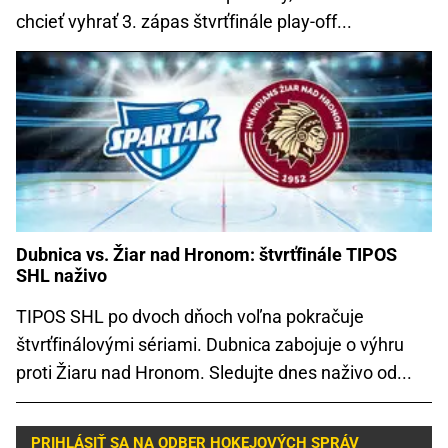
chcieť vyhrať 3. zápas štvrťfinále play-off...
Dubnica vs. Žiar nad Hronom: štvrťfinále TIPOS
SHL naživo
TIPOS SHL po dvoch dňoch voľna pokračuje
štvrťfinálovými sériami. Dubnica zabojuje o výhru
proti Žiaru nad Hronom. Sledujte dnes naživo od...
PRIHLÁSIŤ SA NA ODBER HOKEJOVÝCH SPRÁV