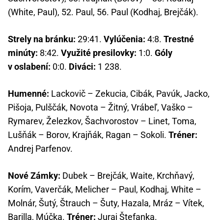
(White, Paul), 52. Paul, 56. Paul (Kodhaj, Brejčák).
Strely na bránku:
29:41.
Vylúčenia:
4:8.
Trestné
minúty:
8:42.
Využité presilovky:
1:0.
Góly
v oslabení:
0:0.
Diváci:
1 238.
Humenné:
Lackovič – Zekucia, Cibák, Pavúk, Jacko,
Pišoja, Pulščák, Novota – Žitný, Vrábeľ, Vaško –
Rymarev, Železkov, Šachvorostov – Linet, Toma,
Lušňák – Borov, Krajňák, Ragan – Sokoli.
Tréner:
Andrej Parfenov.
Nové Zámky:
Dubek – Brejčák, Waite, Krchňavý,
Korím, Vaverčák, Melicher – Paul, Kodhaj, White –
Molnár, Šutý, Štrauch – Šuty, Hazala, Mráz – Vítek,
Barilla, Múčka.
Tréner:
Juraj Štefanka.