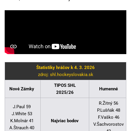
Štatistiky hráčov k 4. 3. 2026
zdroj: shl.hockeyslovakia.sk
TIPOS SHL
Nové Zámky
Humenné
2025/26
R.Žitný 56
J.Paul 59
P.Lušňák 48
J.White 53
F.Vaško 46
K.Molnár 41
Najviac bodov
V.Šachvorostov
A.Štrauch 40