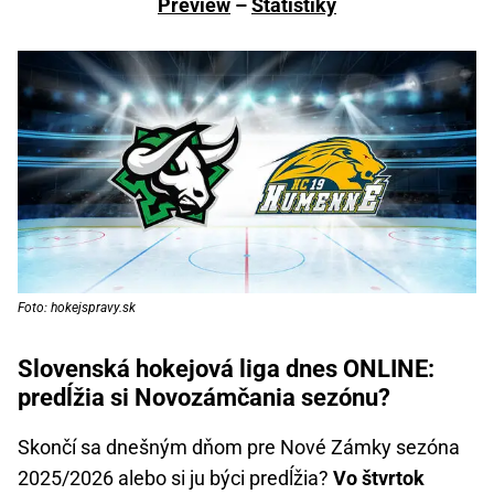
Preview
–
Štatistiky
Foto: hokejspravy.sk
Slovenská hokejová liga dnes ONLINE:
predĺžia si Novozámčania sezónu?
Skončí sa dnešným dňom pre Nové Zámky sezóna
2025/2026 alebo si ju býci predĺžia?
Vo štvrtok