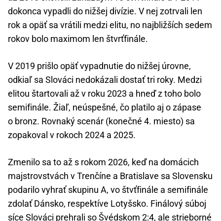
dokonca vypadli do nižšej divízie. V nej zotrvali len
rok a opäť sa vrátili medzi elitu, no najbližších sedem
rokov bolo maximom len štvrťfinále.
V 2019 prišlo opäť vypadnutie do nižšej úrovne,
odkiaľ sa Slováci nedokázali dostať tri roky. Medzi
elitou štartovali až v roku 2023 a hneď z toho bolo
semifinále. Žiaľ, neúspešné, čo platilo aj o zápase
o bronz. Rovnaký scenár (konečné 4. miesto) sa
zopakoval v rokoch 2024 a 2025.
Zmenilo sa to až s rokom 2026, keď na domácich
majstrovstvách v Trenčíne a Bratislave sa Slovensku
podarilo vyhrať skupinu A, vo štvťfinále a semifinále
zdolať Dánsko, respektíve Lotyšsko. Finálový súboj
síce Slováci prehrali so Švédskom 2:4, ale strieborné