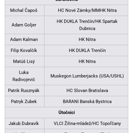
Michal Čapoš
HC Nové Zámky/MMHK Nitra
HK DUKLA Trenčín/HK Spartak
Adam Goljer
Dubnica
Adam Kalman
HK Nitra
Filip Kovalčík
HK DUKLA Trenčín
Matúš Lisý
HK Nitra
Luka
Muskegon Lumberjacks (USA/USHL)
Radivojevič
Patrik Rusznyák
HC Slovan Bratislava
Patryk Zubek
BARANI Banská Bystrica
Útočníci
Jakub Dubravík
VLCI Žilina-mládež/HC Topoľčany