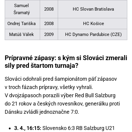
Samuel
2008
HC Slovan Bratislava
Šramatý
Ondrej Tariška
2008
HC Košice
Matúš Válek
2009
HC Dynamo Pardubice (CZE)
Prípravné zápasy: s kým si Slováci zmerali
sily pred štartom turnaja?
Slováci odohrali pred šampionátom päť zápasov
v troch fázach prípravy, všetky vyhrali.
V dvojzápasoch porazili výber Red Bull Salzburg
do 21 rokov a českých rovesníkov, generálku proti
Dánsku zvládli jednoznačne 7:0.
3. 4., 16:15:
Slovensko 6:3 RB Salzburg U21