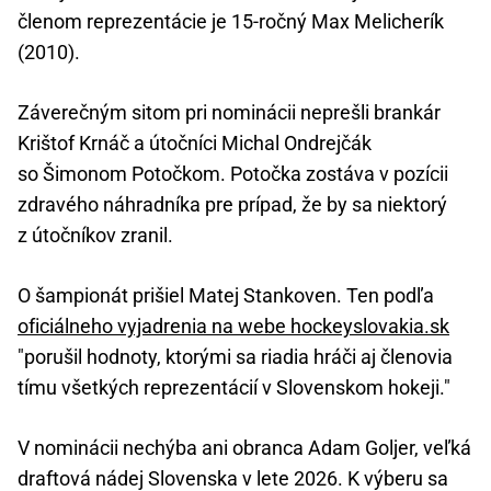
členom reprezentácie je 15-ročný Max Melicherík
(2010).
Záverečným sitom pri nominácii neprešli brankár
Krištof Krnáč a útočníci Michal Ondrejčák
so Šimonom Potočkom. Potočka zostáva v pozícii
zdravého náhradníka pre prípad, že by sa niektorý
z útočníkov zranil.
O šampionát prišiel Matej Stankoven. Ten podľa
oficiálneho vyjadrenia na webe hockeyslovakia.sk
"porušil hodnoty, ktorými sa riadia hráči aj členovia
tímu všetkých reprezentácií v Slovenskom hokeji."
V nominácii nechýba ani obranca Adam Goljer, veľká
draftová nádej Slovenska v lete 2026. K výberu sa