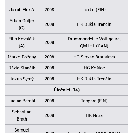
Jakub Floriš
2008
Lukko (FIN)
Adam Goljer
2008
HK Dukla Trenčín
(C)
Filip Kovalčík
Drummondville Voltigeurs,
2008
(A)
QMJHL (CAN)
Marko Požgay
2008
HC Slovan Bratislava
Dávid Stančík
2008
HC Košice
Jakub Syrný
2008
HK Dukla Trenčín
Útočníci (14)
Lucian Bernát
2008
Tappara (FIN)
Sebastián
2008
HK Nitra
Brath
Samuel