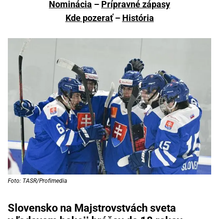
Nominácia
–
Prípravné zápasy
Kde pozerať
–
História
Foto: TASR/Profimedia
Slovensko na Majstrovstvách sveta