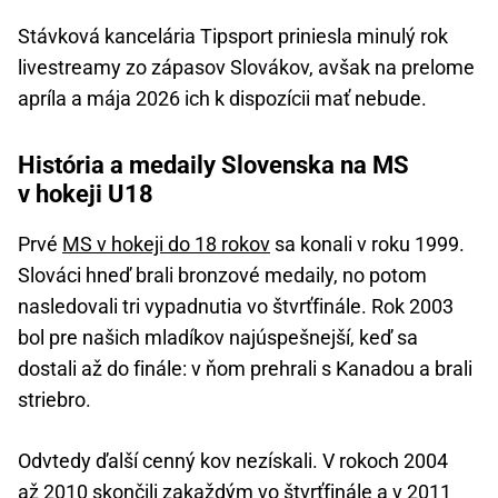
Stávková kancelária Tipsport priniesla minulý rok
livestreamy zo zápasov Slovákov, avšak na prelome
apríla a mája 2026 ich k dispozícii mať nebude.
História a medaily Slovenska na MS
v hokeji U18
Prvé
MS v hokeji do 18 rokov
sa konali v roku 1999.
Slováci hneď brali bronzové medaily, no potom
nasledovali tri vypadnutia vo štvrťfinále. Rok 2003
bol pre našich mladíkov najúspešnejší, keď sa
dostali až do finále: v ňom prehrali s Kanadou a brali
striebro.
Odvtedy ďalší cenný kov nezískali. V rokoch 2004
až 2010 skončili zakaždým vo štvrťfinále a v 2011