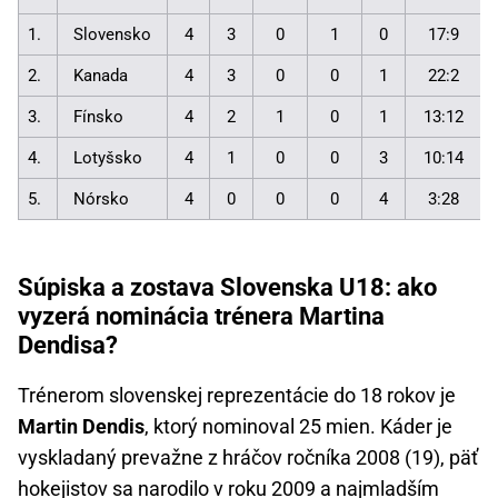
1.
Slovensko
4
3
0
1
0
17:9
2.
Kanada
4
3
0
0
1
22:2
3.
Fínsko
4
2
1
0
1
13:12
4.
Lotyšsko
4
1
0
0
3
10:14
5.
Nórsko
4
0
0
0
4
3:28
Súpiska a zostava Slovenska U18: ako
vyzerá nominácia trénera Martina
Dendisa?
Trénerom slovenskej reprezentácie do 18 rokov je
Martin Dendis
, ktorý nominoval 25 mien. Káder je
vyskladaný prevažne z hráčov ročníka 2008 (19), päť
hokejistov sa narodilo v roku 2009 a najmladším