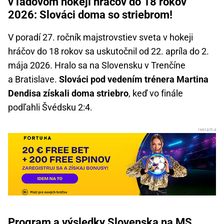
v ľadovom hokeji hráčov do 18 rokov
2026: Slováci doma so striebrom!
V poradí 27. ročník majstrovstiev sveta v hokeji
hráčov do 18 rokov sa uskutočnil od 22. apríla do 2.
mája 2026. Hralo sa na Slovensku v Trenčíne
a Bratislave.
Slováci pod vedením trénera Martina
Dendisa získali doma striebro
, keď vo finále
podľahli Švédsku 2:4.
Program a výsledky Slovenska na MS