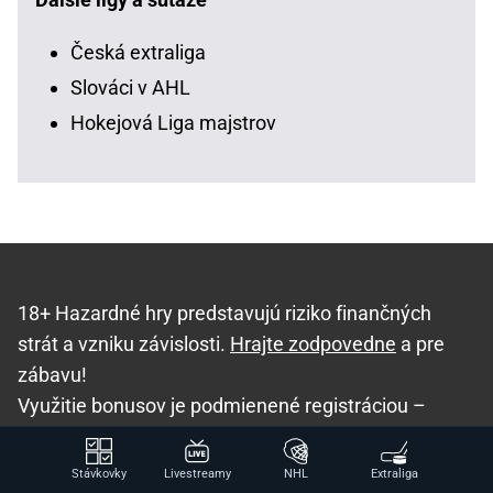
Česká extraliga
Slováci v AHL
Hokejová Liga majstrov
18+ Hazardné hry predstavujú riziko finančných
strát a vzniku závislosti.
Hrajte zodpovedne
a pre
zábavu!
Využitie bonusov je podmienené registráciou –
informácie tu
.
Používaním webstránky HokejSpravy.sk vyjadrujete
Stávkovky
Livestreamy
NHL
Extraliga