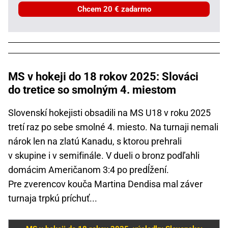
Chcem 20 € zadarmo
MS v hokeji do 18 rokov 2025: Slováci
do tretice so smolným 4. miestom
Slovenskí hokejisti obsadili na MS U18 v roku 2025
tretí raz po sebe smolné 4. miesto. Na turnaji nemali
nárok len na zlatú Kanadu, s ktorou prehrali
v skupine i v semifinále. V dueli o bronz podľahli
domácim Američanom 3:4 po predĺžení.
Pre zverencov kouča Martina Dendisa mal záver
turnaja trpkú príchuť...