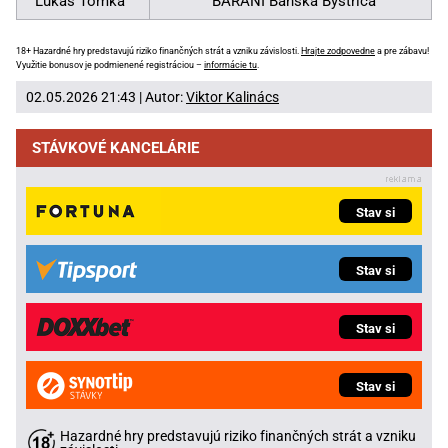
Lukáš Tomka
BARANI Banská Bystrica
18+ Hazardné hry predstavujú riziko finančných strát a vzniku závislosti.
Hrajte zodpovedne
a pre zábavu!
Využitie bonusov je podmienené registráciou –
informácie tu
.
02.05.2026 21:43 | Autor:
Viktor Kalinács
STÁVKOVÉ KANCELÁRIE
Stav si
Stav si
Stav si
Stav si
Hazardné hry predstavujú riziko finančných strát a vzniku