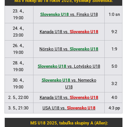
MS v hokeji do 18 rokov 2025, výsledky Slovenska:
23. 4.,
Slovensko U18
vs. Fínsko U18
1:0 sn
19:00
24. 4.,
Kanada U18 vs.
Slovensko U18
9:2
23:00
26. 4.,
Nórsko U18 vs.
Slovensko U18
1:9
19:00
28. 4.,
Slovensko U18
vs. Lotyšsko U18
5:0
19:00
30. 4.,
Slovensko U18
vs. Nemecko
3:2
19:00
U18
2. 5., 22:00
Kanada U18 vs.
Slovensko U18
4:0
3. 5., 21:30
USA U18 vs.
Slovensko U18
4:3 pp
MS U18 2025, tabuľka skupiny A (Allen):