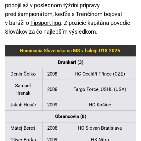
pripojil až v poslednom týždni prípravy
pred šampionátom, keďže s Trenčínom bojoval
v baráži o
Tipsport ligu
. Z pozície kapitána povedie
Slovákov za čo najlepším výsledkom.
Nominácia Slovenska na MS v hokeji U18 2026:
Brankári (3)
Denis Čelko
2008
HC Oceláři Třinec (CZE)
Samuel
2008
Fargo Force, USHL (USA)
Hrenák
Jakub Husár
2009
HC Košice
Obrancovia (8)
Matej Bereš
2008
HC Slovan Bratislava
Oliver Botka
2009
HK Nitra