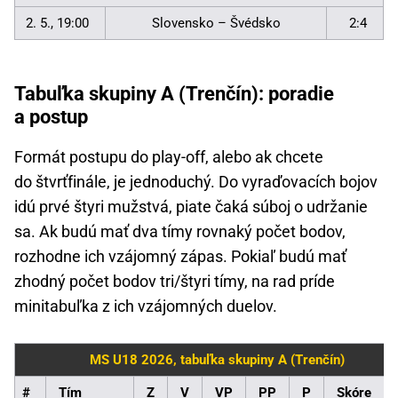
2. 5., 19:00
Slovensko – Švédsko
2:4
Tabuľka skupiny A (Trenčín): poradie
a postup
Formát postupu do play-off, alebo ak chcete
do štvrťfinále, je jednoduchý. Do vyraďovacích bojov
idú prvé štyri mužstvá, piate čaká súboj o udržanie
sa. Ak budú mať dva tímy rovnaký počet bodov,
rozhodne ich vzájomný zápas. Pokiaľ budú mať
zhodný počet bodov tri/štyri tímy, na rad príde
minitabuľka z ich vzájomných duelov.
MS U18 2026, tabuľka skupiny A (Trenčín)
#
Tím
Z
V
VP
PP
P
Skóre