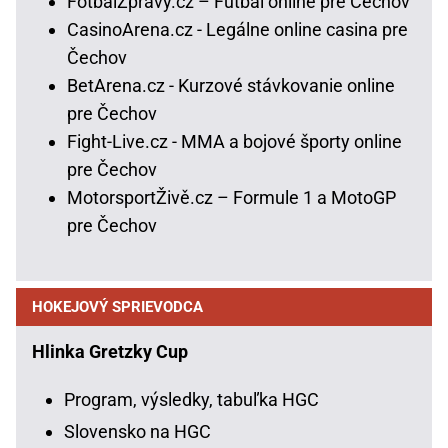
FotbalZpravy.cz – Futbal online pre Čechov
CasinoArena.cz - Legálne online casina pre
Čechov
BetArena.cz - Kurzové stávkovanie online
pre Čechov
Fight-Live.cz - MMA a bojové športy online
pre Čechov
MotorsportŽivě.cz – Formule 1 a MotoGP
pre Čechov
HOKEJOVÝ SPRIEVODCA
Hlinka Gretzky Cup
Program, výsledky, tabuľka HGC
Slovensko na HGC