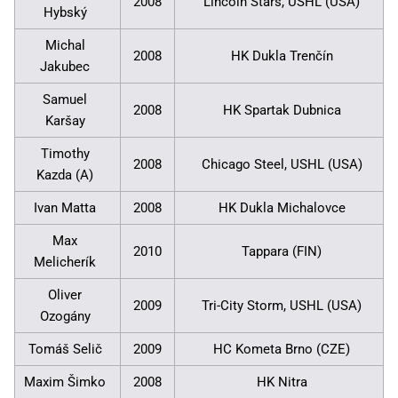
2008
Lincoln Stars, USHL (USA)
Hybský
Michal
2008
HK Dukla Trenčín
Jakubec
Samuel
2008
HK Spartak Dubnica
Karšay
Timothy
2008
Chicago Steel, USHL (USA)
Kazda (A)
Ivan Matta
2008
HK Dukla Michalovce
Max
2010
Tappara (FIN)
Melicherík
Oliver
2009
Tri-City Storm, USHL (USA)
Ozogány
Tomáš Selič
2009
HC Kometa Brno (CZE)
Maxim Šimko
2008
HK Nitra