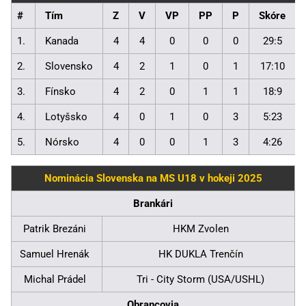
#
Tím
Z
V
VP
PP
P
Skóre
1.
Kanada
4
4
0
0
0
29:5
2.
Slovensko
4
2
1
0
1
17:10
3.
Fínsko
4
2
0
1
1
18:9
4.
Lotyšsko
4
0
1
0
3
5:23
5.
Nórsko
4
0
0
1
3
4:26
Nominácia Slovenska na MS U18 v hokeji 2025
Brankári
Patrik Brezáni
HKM Zvolen
Samuel Hrenák
HK DUKLA Trenčín
Michal Prádel
Tri - City Storm (USA/USHL)
Obrancovia