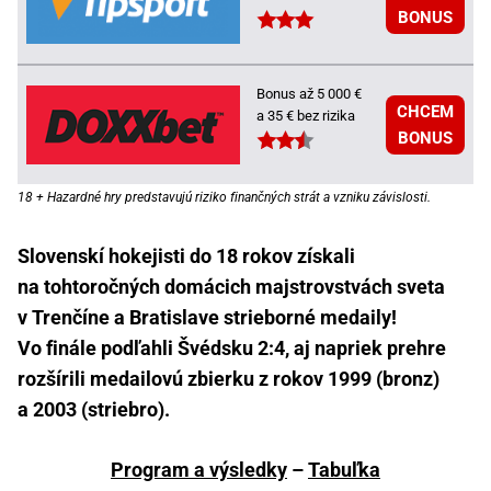
BONUS
Bonus až 5 000 €
CHCEM
a 35 € bez rizika
BONUS
18 + Hazardné hry predstavujú riziko finančných strát a vzniku závislosti.
Slovenskí hokejisti do 18 rokov získali
na tohtoročných domácich majstrovstvách sveta
v Trenčíne a Bratislave strieborné medaily!
Vo finále podľahli Švédsku 2:4, aj napriek prehre
rozšírili medailovú zbierku z rokov 1999 (bronz)
a 2003 (striebro).
Program a výsledky
–
Tabuľka