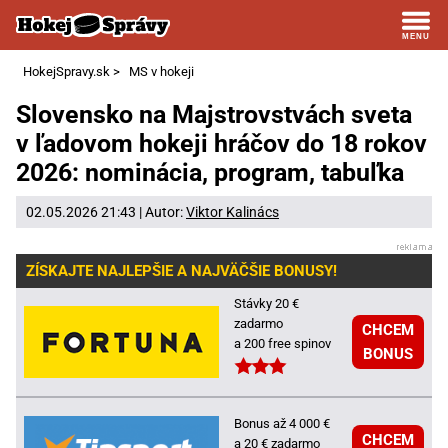
HokejSpravy.sk
>
MS v hokeji
Slovensko na Majstrovstvách sveta
v ľadovom hokeji hráčov do 18 rokov
2026: nominácia, program, tabuľka
02.05.2026 21:43 | Autor:
Viktor Kalinács
ZÍSKAJTE NAJLEPŠIE A NAJVÄČŠIE BONUSY!
Stávky 20 €
zadarmo
CHCEM
a 200 free spinov
BONUS
Bonus až 4 000 €
CHCEM
a 20 € zadarmo