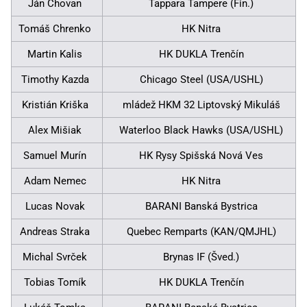
Ján Chovan
Tappara Tampere (Fin.)
Tomáš Chrenko
HK Nitra
Martin Kalis
HK DUKLA Trenčín
Timothy Kazda
Chicago Steel (USA/USHL)
Kristián Kriška
mládež HKM 32 Liptovský Mikuláš
Alex Mišiak
Waterloo Black Hawks (USA/USHL)
Samuel Murín
HK Rysy Spišská Nová Ves
Adam Nemec
HK Nitra
Lucas Novak
BARANI Banská Bystrica
Andreas Straka
Quebec Remparts (KAN/QMJHL)
Michal Svrček
Brynas IF (Šved.)
Tobias Tomík
HK DUKLA Trenčín