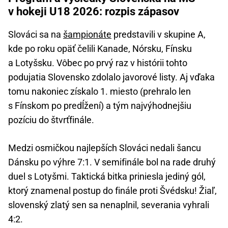
v hokeji U18 2026: rozpis zápasov
Slováci sa na
šampionáte
predstavili v skupine A,
kde po roku opäť čelili Kanade, Nórsku, Fínsku
a Lotyšsku. Vôbec po prvý raz v histórii tohto
podujatia Slovensko zdolalo javorové listy. Aj vďaka
tomu nakoniec získalo 1. miesto (prehralo len
s Fínskom po predĺžení) a tým najvýhodnejšiu
pozíciu do štvrťfinále.
Medzi osmičkou najlepších Slováci nedali šancu
Dánsku po výhre 7:1. V semifinále bol na rade druhý
duel s Lotyšmi. Taktická bitka priniesla jediný gól,
ktorý znamenal postup do finále proti Švédsku! Žiaľ,
slovenský zlatý sen sa nenaplnil, severania vyhrali
4:2.