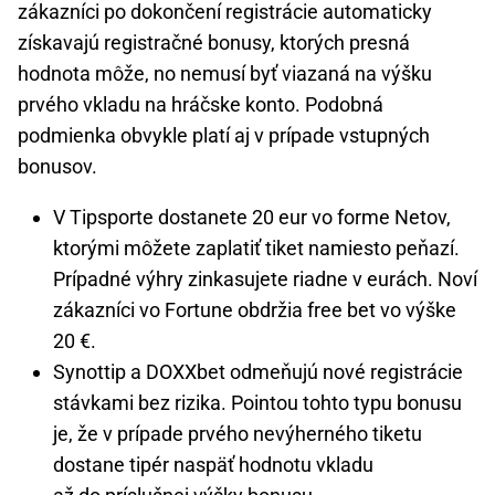
zákazníci po dokončení registrácie automaticky
získavajú registračné bonusy, ktorých presná
hodnota môže, no nemusí byť viazaná na výšku
prvého vkladu na hráčske konto. Podobná
podmienka obvykle platí aj v prípade vstupných
bonusov.
V Tipsporte dostanete 20 eur vo forme Netov,
ktorými môžete zaplatiť tiket namiesto peňazí.
Prípadné výhry zinkasujete riadne v eurách. Noví
zákazníci vo Fortune obdržia free bet vo výške
20 €.
Synottip a DOXXbet odmeňujú nové registrácie
stávkami bez rizika. Pointou tohto typu bonusu
je, že v prípade prvého nevýherného tiketu
dostane tipér naspäť hodnotu vkladu