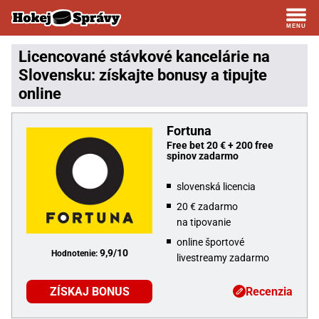
Licencované stávkové kancelárie na
Slovensku: získajte bonusy a tipujte
online
Fortuna
Free bet 20 € + 200 free
spinov zadarmo
slovenská licencia
20 € zadarmo
na tipovanie
online športové
9,9/10
Hodnotenie:
livestreamy zadarmo
ZÍSKAJ BONUS
Recenzia