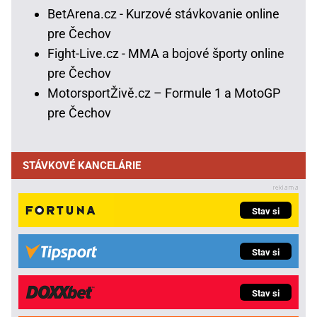
BetArena.cz - Kurzové stávkovanie online
pre Čechov
Fight-Live.cz - MMA a bojové športy online
pre Čechov
MotorsportŽivě.cz – Formule 1 a MotoGP
pre Čechov
STÁVKOVÉ KANCELÁRIE
Stav si
Stav si
Stav si