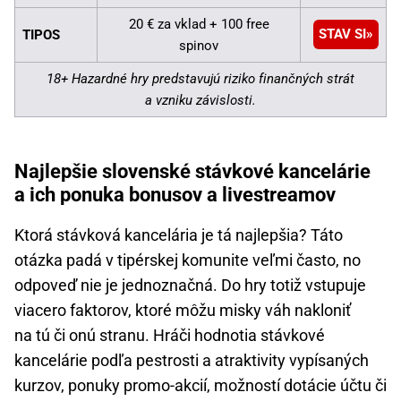
20 € za vklad + 100 free
STAV SI
TIPOS
spinov
18+ Hazardné hry predstavujú riziko finančných strát
a vzniku závislosti.
Najlepšie slovenské stávkové kancelárie
a ich ponuka bonusov a livestreamov
Ktorá stávková kancelária je tá najlepšia? Táto
otázka padá v tipérskej komunite veľmi často, no
odpoveď nie je jednoznačná. Do hry totiž vstupuje
viacero faktorov, ktoré môžu misky váh nakloniť
na tú či onú stranu. Hráči hodnotia stávkové
kancelárie podľa pestrosti a atraktivity vypísaných
kurzov, ponuky promo-akcií, možností dotácie účtu či