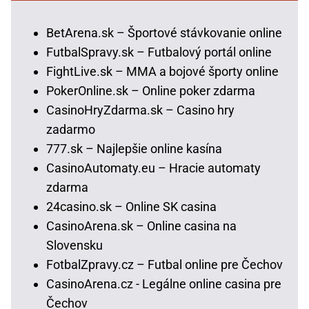
BetArena.sk – Športové stávkovanie online
FutbalSpravy.sk – Futbalový portál online
FightLive.sk – MMA a bojové športy online
PokerOnline.sk – Online poker zdarma
CasinoHryZdarma.sk – Casino hry
zadarmo
777.sk – Najlepšie online kasína
CasinoAutomaty.eu – Hracie automaty
zdarma
24casino.sk – Online SK casina
CasinoArena.sk – Online casina na
Slovensku
FotbalZpravy.cz – Futbal online pre Čechov
CasinoArena.cz - Legálne online casina pre
Čechov