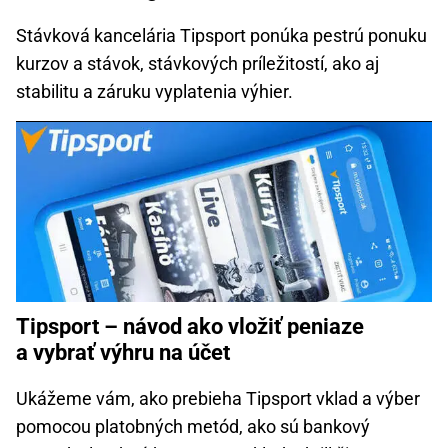
Stávková kancelária Tipsport ponúka pestrú ponuku
kurzov a stávok, stávkových príležitostí, ako aj
stabilitu a záruku vyplatenia výhier.
Tipsport – návod ako vložiť peniaze
a vybrať výhru na účet
Ukážeme vám, ako prebieha Tipsport vklad a výber
pomocou platobných metód, ako sú bankový