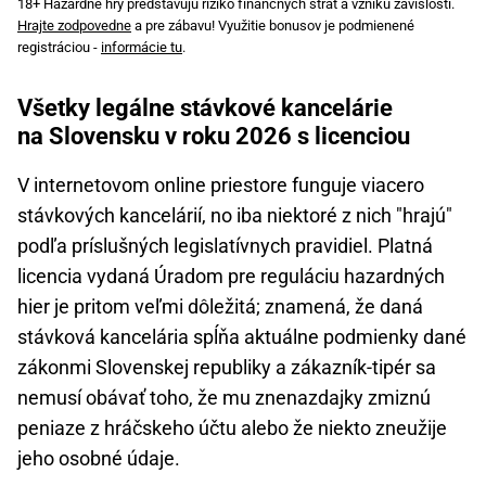
18+ Hazardné hry predstavujú riziko finančných strát a vzniku závislosti.
Hrajte zodpovedne
a pre zábavu! Využitie bonusov je podmienené
registráciou -
informácie tu
.
Všetky legálne stávkové kancelárie
na Slovensku v roku 2026 s licenciou
V internetovom online priestore funguje viacero
stávkových kancelárií, no iba niektoré z nich "hrajú"
podľa príslušných legislatívnych pravidiel. Platná
licencia vydaná Úradom pre reguláciu hazardných
hier je pritom veľmi dôležitá; znamená, že daná
stávková kancelária spĺňa aktuálne podmienky dané
zákonmi Slovenskej republiky a zákazník-tipér sa
nemusí obávať toho, že mu znenazdajky zmiznú
peniaze z hráčskeho účtu alebo že niekto zneužije
jeho osobné údaje.