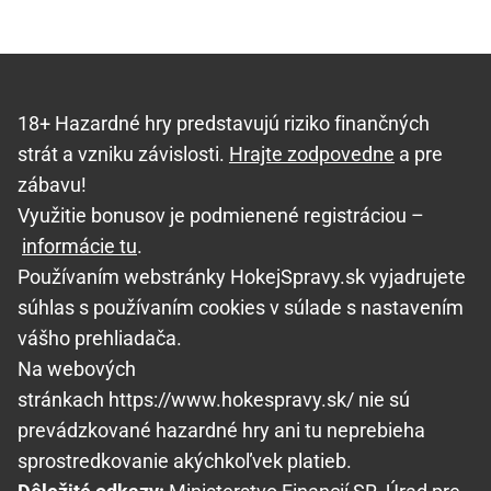
18+ Hazardné hry predstavujú riziko finančných
strát a vzniku závislosti.
Hrajte zodpovedne
a pre
zábavu!
Využitie bonusov je podmienené registráciou –
informácie tu
.
Používaním webstránky HokejSpravy.sk vyjadrujete
súhlas s používaním cookies v súlade s nastavením
vášho prehliadača.
Na webových
stránkach https://www.hokespravy.sk/ nie sú
prevádzkované hazardné hry ani tu neprebieha
sprostredkovanie akýchkoľvek platieb.