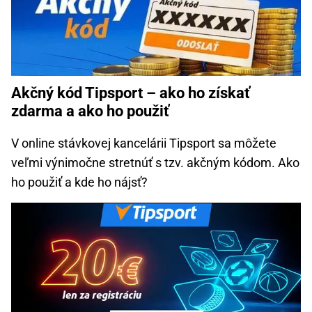
Akčný kód Tipsport – ako ho získať
zdarma a ako ho použiť
V online stávkovej kancelárii Tipsport sa môžete
veľmi výnimočne stretnúť s tzv. akčným kódom. Ako
ho použiť a kde ho nájsť?