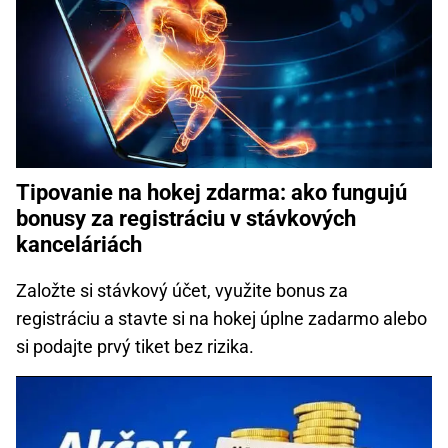
Tipovanie na hokej zdarma: ako fungujú
bonusy za registráciu v stávkových
kanceláriách
Založte si stávkový účet, využite bonus za
registráciu a stavte si na hokej úplne zadarmo alebo
si podajte prvý tiket bez rizika.