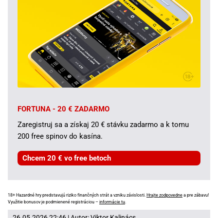
FORTUNA - 20 € ZADARMO
Zaregistruj sa a získaj 20 € stávku zadarmo a k tomu
200 free spinov do kasína.
Chcem 20 € vo free betoch
18+ Hazardné hry predstavujú riziko finančných strát a vzniku závislosti.
Hrajte zodpovedne
a pre zábavu!
Využitie bonusov je podmienené registráciou –
informácie tu
.
26.05.2026 22:46 | Autor:
Viktor Kalinács