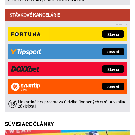
STÁVKOVÉ KANCELÁRIE
Stav si
Stav si
Stav si
Stav si
Hazardné hry predstavujú riziko finančných strát a vzniku
závislosti.
SÚVISIACE ČLÁNKY