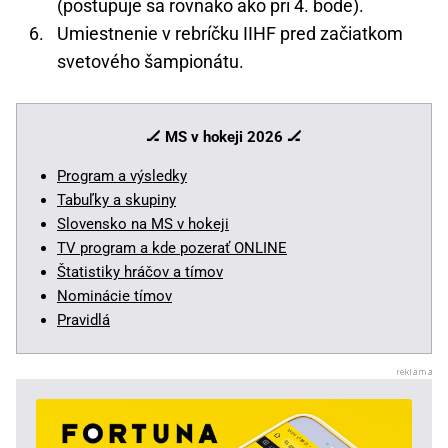
(postupuje sa rovnako ako pri 4. bode).
Umiestnenie v rebríčku IIHF pred začiatkom
svetového šampionátu.
🏒 MS v hokeji 2026
🏒
Program a výsledky
Tabuľky a skupiny
Slovensko na MS v hokeji
TV program a kde pozerať ONLINE
Štatistiky hráčov a tímov
Nominácie tímov
Pravidlá