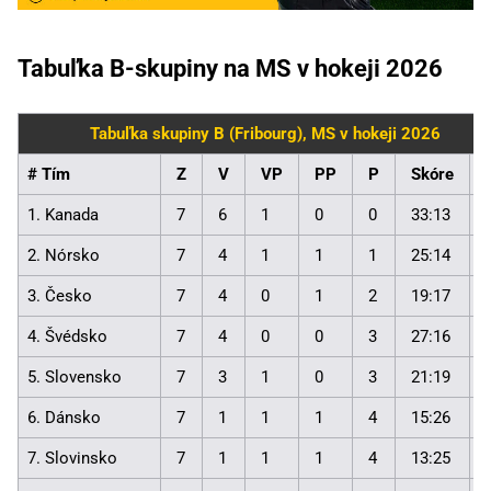
Tabuľka B-skupiny na MS v hokeji 2026
Tabuľka skupiny B (Fribourg), MS v hokeji 2026
# Tím
Z
V
VP
PP
P
Skóre
1. Kanada
7
6
1
0
0
33:13
2. Nórsko
7
4
1
1
1
25:14
3. Česko
7
4
0
1
2
19:17
4. Švédsko
7
4
0
0
3
27:16
5. Slovensko
7
3
1
0
3
21:19
6. Dánsko
7
1
1
1
4
15:26
7. Slovinsko
7
1
1
1
4
13:25