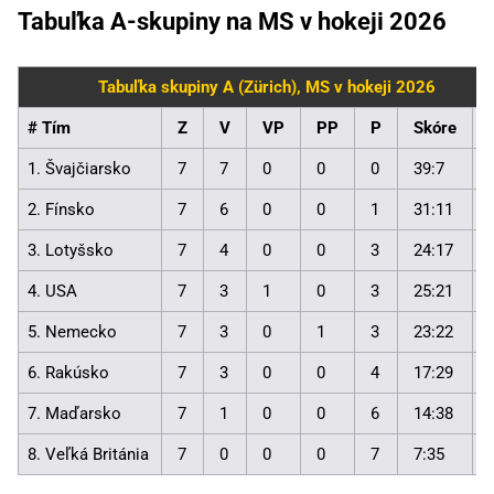
Tabuľka A-skupiny na MS v hokeji 2026
Tabuľka skupiny A (Zürich), MS v hokeji 2026
# Tím
Z
V
VP
PP
P
Skóre
1. Švajčiarsko
7
7
0
0
0
39:7
2. Fínsko
7
6
0
0
1
31:11
3. Lotyšsko
7
4
0
0
3
24:17
4. USA
7
3
1
0
3
25:21
5. Nemecko
7
3
0
1
3
23:22
6. Rakúsko
7
3
0
0
4
17:29
7. Maďarsko
7
1
0
0
6
14:38
8. Veľká Británia
7
0
0
0
7
7:35