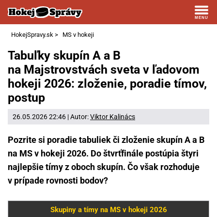
HokejSpravy.sk
>
MS v hokeji
Tabuľky skupín A a B
na Majstrovstvách sveta v ľadovom
hokeji 2026: zloženie, poradie tímov,
postup
26.05.2026 22:46 | Autor:
Viktor Kalinács
Pozrite si poradie tabuliek či zloženie skupín A a B
na MS v hokeji 2026. Do štvrťfinále postúpia štyri
najlepšie tímy z oboch skupín. Čo však rozhoduje
v prípade rovnosti bodov?
Skupiny a tímy na MS v hokeji 2026