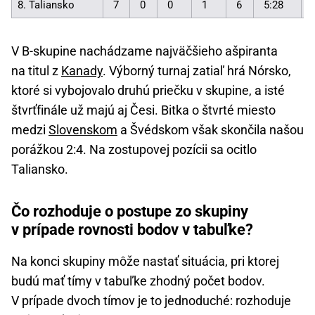
8. Taliansko
7
0
0
1
6
5:28
V B-skupine nachádzame najväčšieho ašpiranta
na titul z
Kanady
. Výborný turnaj zatiaľ hrá Nórsko,
ktoré si vybojovalo druhú priečku v skupine, a isté
štvrťfinále už majú aj Česi. Bitka o štvrté miesto
medzi
Slovenskom
a Švédskom však skončila našou
porážkou 2:4. Na zostupovej pozícii sa ocitlo
Taliansko.
Čo rozhoduje o postupe zo skupiny
v prípade rovnosti bodov v tabuľke?
Na konci skupiny môže nastať situácia, pri ktorej
budú mať tímy v tabuľke zhodný počet bodov.
V prípade dvoch tímov je to jednoduché: rozhoduje