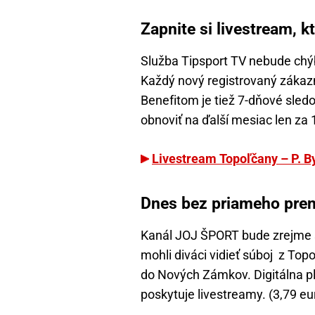
Zapnite si livestream, 
Služba Tipsport TV nebude chý
Každý nový registrovaný zákazn
Benefitom je tiež 7-dňové sled
obnoviť na ďalší mesiac len za
Livestream Topoľčany – P. By
Dnes bez priameho pre
Kanál JOJ ŠPORT bude zrejme s
mohli diváci vidieť súboj z Topo
do Nových Zámkov. Digitálna pl
poskytuje livestreamy. (3,79 eu