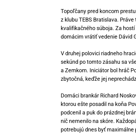
Topoľčany pred koncom prestu
z klubu TEBS Bratislava. Práve
kvalifikačného súboja. Za hostí 
domácim vrátiť vedenie Dávid G
V druhej polovici riadneho hrac
sekúnd po tomto zásahu sa vše
a Zemkom. Iniciátor bol hráč Po
zbytočná, keďže jej neprechádz
Domáci brankár Richard Noskovi
ktorou ešte posadil na koňa P
podcenil a puk do prázdnej brán
nič nemenilo na skóre. Každop
potrebujú dnes byť maximálne 