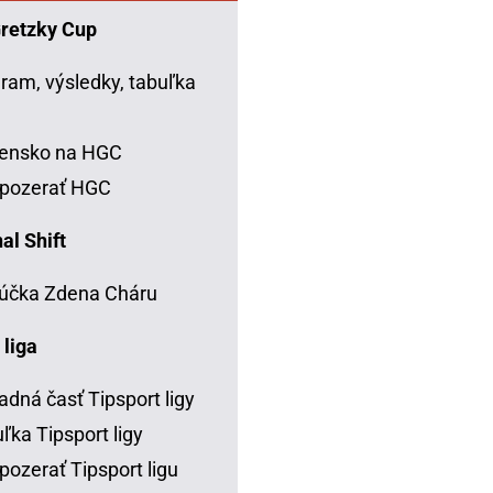
Gretzky Cup
ram, výsledky, tabuľka
C
vensko na HGC
 pozerať HGC
al Shift
účka Zdena Cháru
 liga
adná časť Tipsport ligy
ľka Tipsport ligy
pozerať Tipsport ligu