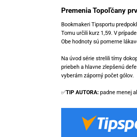
Premenia Topoľčany pr
Bookmakeri Tipsportu predpok
Tomu určili kurz 1,59. V prípade
Obe hodnoty sú pomerne lákavé, 
Na úvod série strelili tímy do
priebeh a hlavne zlepšenú defen
vyberám záporný počet gólov.
✅
TIP AUTORA:
padne menej ak