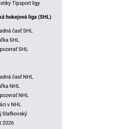
istiky Tipsport ligy
á hokejová liga (SHL)
adná časť SHL
uľka SHL
pozerať SHL
adná časť NHL
uľka NHL
 pozerať NHL
áci v NHL
j Slafkovský
t 2026