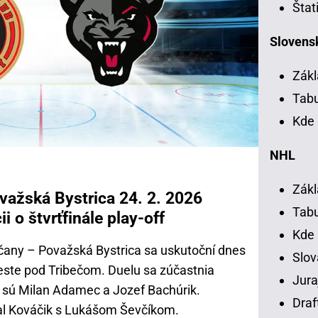
Štat
Slovensk
Zákl
Tab
Kde 
NHL
Zákl
važská Bystrica 24. 2. 2026
Tab
ii o štvrťfinále play-off
Kde
oľčany – Považská Bystrica sa uskutoční dnes
Slov
ste pod Tribečom. Duelu sa zúčastnia
Jura
mi sú Milan Adamec a Jozef Bachúrik.
Draf
al Kováčik s Lukášom Ševčíkom.