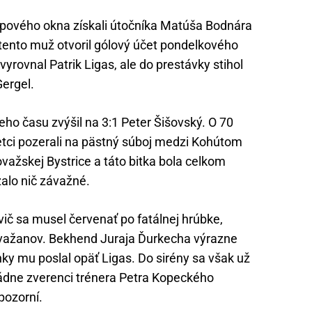
pového okna získali útočníka Matúša Bodnára
 tento muž otvoril gólový účet pondelkového
vyrovnal Patrik Ligas, ale do prestávky stihol
ergel.
ieho času zvýšil na 3:1 Peter Šišovský. O 70
tci pozerali na pästný súboj medzi Kohútom
važskej Bystrice a táto bitka bola celkom
alo nič závažné.
č sa musel červenať po fatálnej hrúbke,
ovažanov. Bekhend Juraja Ďurkecha výrazne
ky mu poslal opäť Ligas. Do sirény sa však už
ádne zverenci trénera Petra Kopeckého
pozorní.