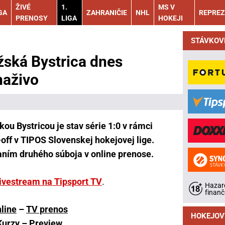
ŽIVÉ
1.
MS V
GA
ZAHRANIČIE
NHL
REPREZ
PRENOSY
LIGA
HOKEJI
STÁVKOV
ská Bystrica dnes
naživo
u Bystricou je stav série 1:0 v rámci
-off v TIPOS Slovenskej hokejovej lige.
aním druhého súboja v online prenose.
livestream na Tipsport TV
.
Hazard
finanč
line
–
TV prenos
HOKEJOV
Kurzy
–
Preview