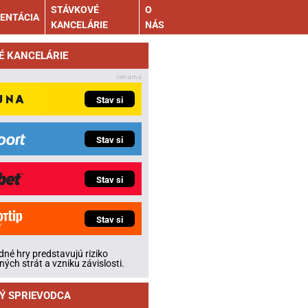
STÁVKOVÉ
O
ENTÁCIA
KANCELÁRIE
NÁS
É KANCELÁRIE
Stav si
Stav si
Stav si
Stav si
né hry predstavujú riziko
ných strát a vzniku závislosti.
Ý SPRIEVODCA