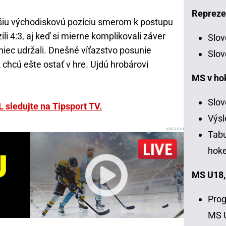
Repreze
pšiu východiskovú pozíciu smerom k postupu
ili 4:3, aj keď si mierne komplikovali záver
Slov
oniec udržali. Dnešné víťazstvo posunie
Slov
chcú ešte ostať v hre. Ujdú hrobárovi
MS v ho
Slov
L sledujte na Tipsport TV.
Výsl
Tabu
hoke
MS U18,
Prog
MS 