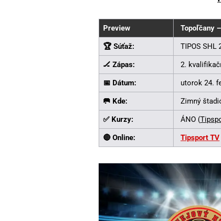
Preview
Topoľčany –
🏆 Súťaž:
TIPOS SHL 
🏒 Zápas:
2. kvalifikač
📅 Dátum:
utorok 24. f
🥅 Kde:
Zimný štadi
✅ Kurzy:
ÁNO (
Tipspo
🔴 Online:
Tipsport TV