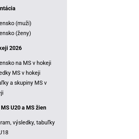
ntácia
ensko (muži)
ensko (ženy)
keji 2026
ensko na MS v hokeji
edky MS v hokeji
ľky a skupiny MS v
ji
 MS U20 a MS žien
ram, výsledky, tabuľky
U18