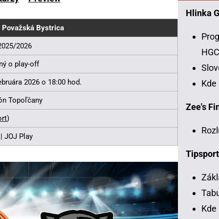
Hlinka 
 Považská Bystrica
Prog
2025/2026
HG
ný o play-off
Slo
ebruára 2026 o 18:00 hod.
Kde
ón Topoľčany
Zee's Fin
rt
)
Rozl
| JOJ Play
Tipsport
Zákl
Tabu
Kde 