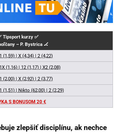
 Tipsport kurzy ✅
poľčany – P. Bystrica 🏒
1 (1,59) | X (4,34) | 2 (4,22)
1X (1,16) | 12 (1,17) | X2 (2,08)
1 (2,00) | X (2,92) | 2 (3,77)
1 (1,51) | Nikto (62,00) | 2 (2,29)
VKA S BONUSOM 20 €
buje zlepšiť disciplínu, ak nechce