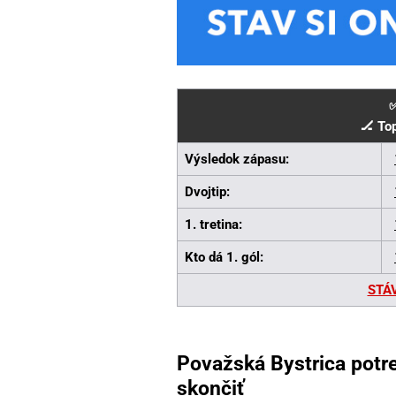
✅
🏒 To
Výsledok zápasu:
Dvojtip:
1. tretina:
Kto dá 1. gól:
STÁ
Považská Bystrica potre
skončiť