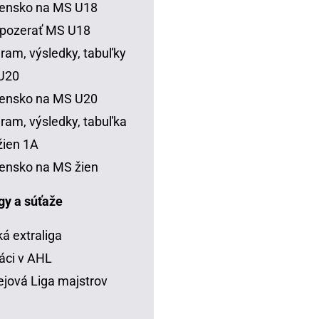
vensko na MS U18
 pozerať MS U18
ram, výsledky, tabuľky
U20
vensko na MS U20
ram, výsledky, tabuľka
ien 1A
ensko na MS žien
igy a súťaže
á extraliga
áci v AHL
jová Liga majstrov