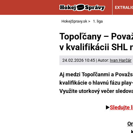
EXTRALI
HokejSpravy.sk
>
1. liga
Topoľčany – Považ
v kvalifikácii SHL 
24.02.2026 10:45 | Autor:
Ivan Harčár
Aj medzi Topoľčanmi a Považsko
kvalifikácie o hlavnú fázu play
Využite utorkový večer sledov
▶️
Sledujte 
On