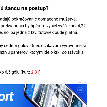
vú šancu na postup?
ladajú pokračovanie domáceho mužstva.
 prekvapenia by tipérom vyšiel vyšší kurz 4,22.
no iba jedna z tzv. tutoviek bude platná.
kopy sedem gólov. Dnes očakávam vyrovnanejší
zívu panterov, ktorým ide o krk. Zo stávok si
o 6,5 gólu (kurz
2,31
)