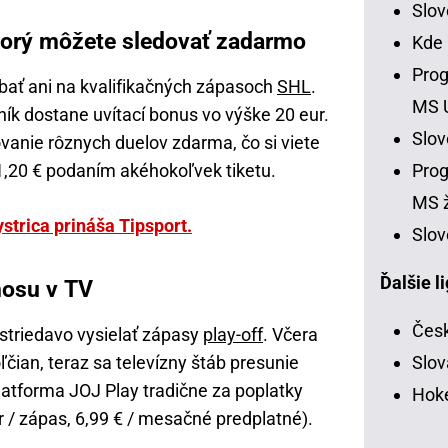
Slo
ktorý môžete sledovať zadarmo
Kde
Prog
bať ani na kvalifikačných zápasoch
SHL
.
MS 
ík dostane uvítací bonus vo výške 20 eur.
Slo
ovanie rôznych duelov zdarma, čo si viete
 1,20 € podaním akéhokoľvek tiketu.
Prog
MS ž
strica prináša Tipsport.
Slov
Ďalšie l
nosu v TV
Česk
triedavo vysielať zápasy
play-off
. Včera
ľčian, teraz sa televízny štáb presunie
Slov
atforma JOJ Play tradične za poplatky
Hoke
r / zápas, 6,99 € / mesačné predplatné).