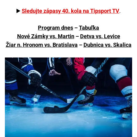
▶️
Sledujte zápasy 40. kola na Tipsport TV
.
Program dnes
–
Tabuľka
Nové Zámky vs. Martin
–
Detva vs. Levice
Žiar n. Hronom vs. Bratislava
–
Dubnica vs. Skalica