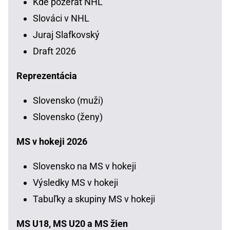
Kde pozerať NHL
Slováci v NHL
Juraj Slafkovský
Draft 2026
Reprezentácia
Slovensko (muži)
Slovensko (ženy)
MS v hokeji 2026
Slovensko na MS v hokeji
Výsledky MS v hokeji
Tabuľky a skupiny MS v hokeji
MS U18, MS U20 a MS žien