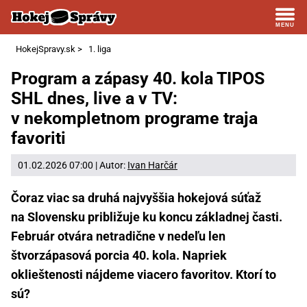
HokejSpravy.sk
>
1. liga
Program a zápasy 40. kola TIPOS
SHL dnes, live a v TV:
v nekompletnom programe traja
favoriti
01.02.2026 07:00 | Autor:
Ivan Harčár
Čoraz viac sa druhá najvyššia hokejová súťaž
na Slovensku približuje ku koncu základnej časti.
Február otvára netradične v nedeľu len
štvorzápasová porcia 40. kola. Napriek
oklieštenosti nájdeme viacero favoritov. Ktorí to
sú?