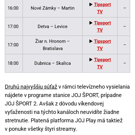
▶️
Tipsport
16:00
Nové Zámky – Martin
–
TV
▶️
Tipsport
17:00
Detva – Levice
–
TV
Žiar n. Hronom –
▶️
Tipsport
17:00
–
Bratislava
TV
▶️
Tipsport
18:00
Dubnica – Skalica
–
TV
Druhú najvyššiu súťaž
v rámci televízneho vysielania
nájdete v programe stanice JOJ ŠPORT, prípadne
JOJ ŠPORT 2. Avšak z dôvodu víkendovej
vyťaženosti na týchto kanáloch neuvidíte žiadne
stretnutie. Platená platforma JOJ Play má taktiež
v ponuke všetky štyri streamy.