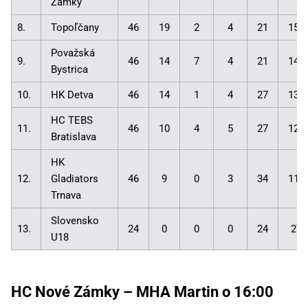
Zámky
8.
Topoľčany
46
19
2
4
21
151
Považská
9.
46
14
7
4
21
146
Bystrica
10.
HK Detva
46
14
1
4
27
133
HC TEBS
11.
46
10
4
5
27
127
Bratislava
HK
12.
Gladiators
46
9
0
3
34
118
Trnava
Slovensko
13.
24
0
0
0
24
27:
U18
HC Nové Zámky – MHA Martin o 16:00