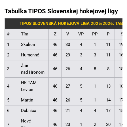
Tabuľka TIPOS Slovenskej hokejovej ligy
TIPOS SLOVENSKÁ HOKEJOVÁ LIGA 2025/2026: TABU
#
Tím
Z
V
VP
PP
P
Sk
1.
Skalica
46
30
4
1
11
198
2.
Humenné
46
29
3
3
11
161
Žiar
3.
46
26
4
8
8
184
nad Hronom
HK TAM
4.
46
27
5
1
13
188
Levice
5.
Martin
46
26
5
1
14
171
6.
Dubnica
46
21
4
4
17
157
Nové
7.
46
23
1
2
20
170