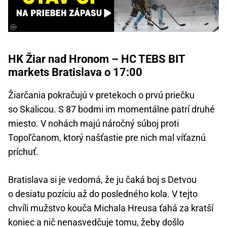
HK Žiar nad Hronom – HC TEBS BIT
markets Bratislava o 17:00
Žiarčania pokračujú v pretekoch o prvú priečku
so Skalicou. S 87 bodmi im momentálne patrí druhé
miesto. V nohách majú náročný súboj proti
Topoľčanom, ktorý našťastie pre nich mal víťaznú
príchuť.
Bratislava si je vedomá, že ju čaká boj s Detvou
o desiatu pozíciu až do posledného kola. V tejto
chvíli mužstvo kouča Michala Hreusa ťahá za kratší
koniec a nič nenasvedčuje tomu, žeby došlo