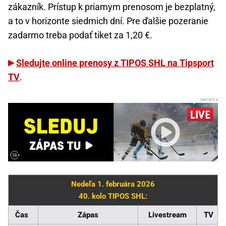
zákazník. Prístup k priamym prenosom je bezplatný,
a to v horizonte siedmich dní. Pre ďalšie pozeranie
zadarmo treba podať tiket za 1,20 €.
Sledujte online prenosy z TIPOS SHL na Tipsport
TV
.
Nedeľa 1. februára 2026
40. kolo TIPOS SHL:
Čas
Zápas
Livestream
TV