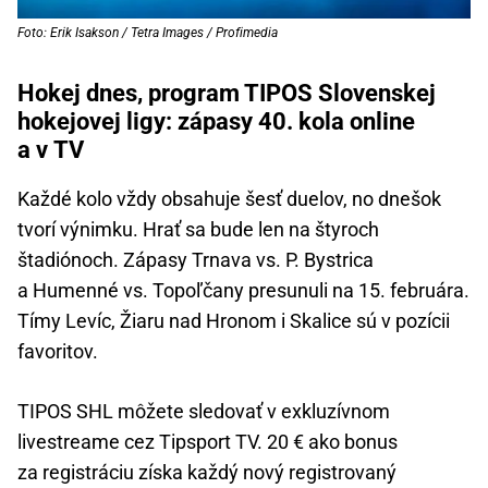
Foto: Erik Isakson / Tetra Images / Profimedia
Hokej dnes, program TIPOS Slovenskej
hokejovej ligy: zápasy 40. kola online
a v TV
Každé kolo vždy obsahuje šesť duelov, no dnešok
tvorí výnimku. Hrať sa bude len na štyroch
štadiónoch. Zápasy Trnava vs. P. Bystrica
a Humenné vs. Topoľčany presunuli na 15. februára.
Tímy Levíc, Žiaru nad Hronom i Skalice sú v pozícii
favoritov.
TIPOS SHL môžete sledovať v exkluzívnom
livestreame cez Tipsport TV. 20 € ako bonus
za registráciu získa každý nový registrovaný