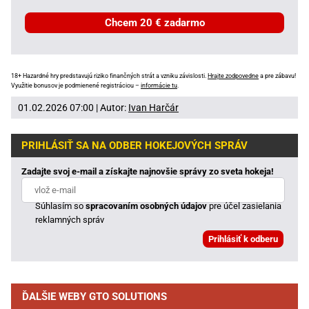
Chcem 20 € zadarmo
18+ Hazardné hry predstavujú riziko finančných strát a vzniku závislosti.
Hrajte zodpovedne
a pre zábavu!
Využitie bonusov je podmienené registráciou –
informácie tu
.
01.02.2026 07:00 | Autor:
Ivan Harčár
PRIHLÁSIŤ SA NA ODBER HOKEJOVÝCH SPRÁV
Zadajte svoj e-mail a získajte najnovšie správy zo sveta hokeja!
Súhlasím so
spracovaním osobných údajov
pre účel zasielania
reklamných správ
ĎALŠIE WEBY GTO SOLUTIONS