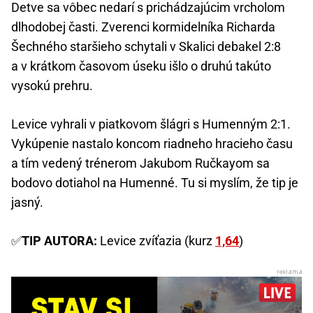
Detve sa vôbec nedarí s prichádzajúcim vrcholom
dlhodobej časti. Zverenci kormidelníka Richarda
Šechného staršieho schytali v Skalici debakel 2:8
a v krátkom časovom úseku išlo o druhú takúto
vysokú prehru.
Levice vyhrali v piatkovom šlágri s Humenným 2:1.
Vykúpenie nastalo koncom riadneho hracieho času
a tím vedený trénerom Jakubom Ručkayom sa
bodovo dotiahol na Humenné. Tu si myslím, že tip je
jasný.
✅
TIP AUTORA:
Levice zvíťazia (kurz
1,64
)