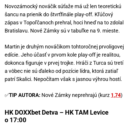
Novozámocký nováčik súťaže má už len teoretickú
šancu na prienik do štvrťfinále play-off. Kľúčový
zápas v Topoľčanoch prehral, hoci hneď na to zdolal
Bratislavu. Nové Zámky sú v tabuľke na 9. mieste.
Martin je druhým nováčikom tohtoročnej prvoligovej
edície. Jeho účasť v prvom kole play-off je realitou,
dokonca figuruje v prvej trojke. Hráči z Turca sú tretí
a vôbec nie sú ďaleko od pozície lídra, ktorá zatiaľ
patrí Skalici. Nepočítam však s jasnou výhrou hostí.
✅
TIP AUTORA:
Nové Zámky neprehrajú (kurz
1,74
)
HK DOXXbet Detva – HK TAM Levice
o 17:00