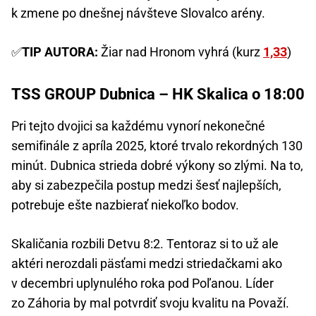
k zmene po dnešnej návšteve Slovalco arény.
✅
TIP AUTORA:
Žiar nad Hronom vyhrá (kurz
1,33
)
TSS GROUP Dubnica – HK Skalica o 18:00
Pri tejto dvojici sa každému vynorí nekonečné
semifinále z apríla 2025, ktoré trvalo rekordných 130
minút. Dubnica strieda dobré výkony so zlými. Na to,
aby si zabezpečila postup medzi šesť najlepších,
potrebuje ešte nazbierať niekoľko bodov.
Skaličania rozbili Detvu 8:2. Tentoraz si to už ale
aktéri nerozdali päsťami medzi striedačkami ako
v decembri uplynulého roka pod Poľanou. Líder
zo Záhoria by mal potvrdiť svoju kvalitu na Považí.