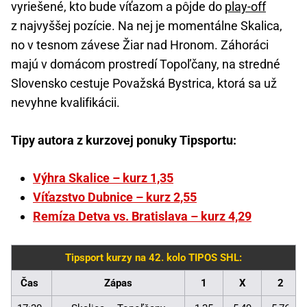
vyriešené, kto bude víťazom a pôjde do
play-off
z najvyššej pozície. Na nej je momentálne Skalica,
no v tesnom závese Žiar nad Hronom. Záhoráci
majú v domácom prostredí Topoľčany, na stredné
Slovensko cestuje Považská Bystrica, ktorá sa už
nevyhne kvalifikácii.
Tipy autora z kurzovej ponuky Tipsportu:
Výhra Skalice – kurz 1,35
Víťazstvo Dubnice – kurz 2,55
Remíza Detva vs. Bratislava – kurz 4,29
Tipsport kurzy na 42. kolo TIPOS SHL:
Čas
Zápas
1
X
2