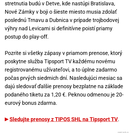
stretnutia budú v Detve, kde nastúpi Bratislava,
Nové Zámky v boji o šieste miesto musia zdolať
poslednú Trnavu a Dubnica v prípade trojbodovej
výhry nad Levicami si definitívne poistí priamy
postup do play-off.
Pozrite si všetky zápasy v priamom prenose, ktorý
poskytne služba Tipsport TV každému novému
registrovanému užívateľovi, a to úplne zadarmo
počas prvých siedmich dní. Nasledujúci mesiac sa
dajú sledovať ďalšie prenosy bezplatne na základe
podaného tiketu za 1,20 €. Peknou odmenou je 20-
eurový bonus zdarma.
Sledujte prenosy z TIPOS SHL na Tipsport TV
.