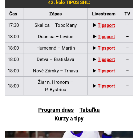
42. kolo TIPOS SHL:
Čas
Zápas
Livestream
TV
17:30
Skalica – Topoľčany
▶️
Tipsport
–
18:00
Dubnica – Levice
▶️
Tipsport
–
18:00
Humenné – Martin
▶️
Tipsport
–
18:00
Detva – Bratislava
▶️
Tipsport
–
18:00
Nové Zámky – Trnava
▶️
Tipsport
–
Žiar n. Hronom –
18:00
▶️
Tipsport
–
P. Bystrica
Program dnes
–
Tabuľka
Kurzy a tipy