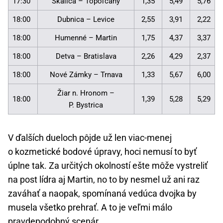
17:30
Skalica – Topoľčany
1,35
5,49
5,76
18:00
Dubnica – Levice
2,55
3,91
2,22
18:00
Humenné – Martin
1,75
4,37
3,37
18:00
Detva – Bratislava
2,26
4,29
2,37
18:00
Nové Zámky – Trnava
1,33
5,67
6,00
Žiar n. Hronom –
18:00
1,39
5,28
5,29
P. Bystrica
V ďalších dueloch pôjde už len viac-menej
o kozmetické bodové úpravy, hoci nemusí to byť
úplne tak. Za určitých okolností ešte môže vystreliť
na post lídra aj Martin, no to by nesmel už ani raz
zaváhať a naopak, spomínaná vedúca dvojka by
musela všetko prehrať. A to je veľmi málo
pravdepodobný scenár.