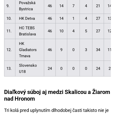
Považská
9.
46
14
7
4
21
146
Bystrica
10.
HK Detva
46
14
1
4
27
133
HC TEBS
11.
46
10
4
5
27
127
Bratislava
HK
12.
Gladiators
46
9
0
3
34
118
Trnava
Slovensko
13.
24
0
0
0
24
27:
U18
Diaľkový súboj aj medzi Skalicou a Žiarom
nad Hronom
Tri kolá pred uplynutím dlhodobej časti takisto nie je