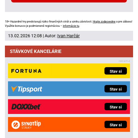
18+ Hazardné hry predstavujú riziko finančných strát a vzniku závislosti.
Hrajte zodpovedne
a pre zábavu!
Využitie bonusov je podmienené registráciou –
informácie tu
.
13.02.2026 12:08 | Autor:
Ivan Harčár
STÁVKOVÉ KANCELÁRIE
Stav si
Stav si
Stav si
Stav si