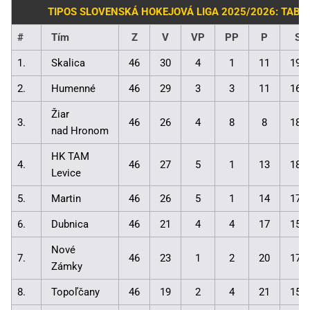
TIPOS SLOVENSKÁ HOKEJOVÁ LIGA 2025/2026: TABU
#
Tím
Z
V
VP
PP
P
Sk
1.
Skalica
46
30
4
1
11
198
2.
Humenné
46
29
3
3
11
161
Žiar
3.
46
26
4
8
8
184
nad Hronom
HK TAM
4.
46
27
5
1
13
188
Levice
5.
Martin
46
26
5
1
14
171
6.
Dubnica
46
21
4
4
17
157
Nové
7.
46
23
1
2
20
170
Zámky
8.
Topoľčany
46
19
2
4
21
151