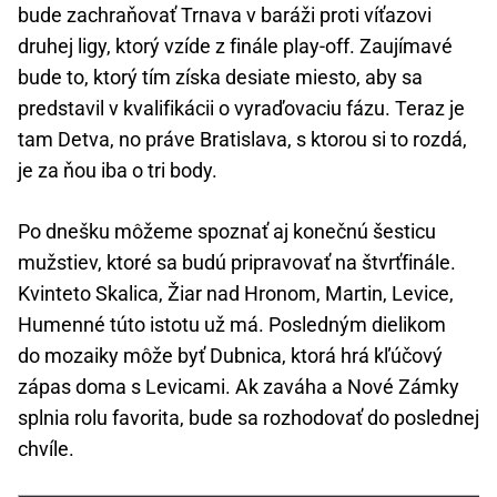
bude zachraňovať Trnava v baráži proti víťazovi
druhej ligy, ktorý vzíde z finále play-off. Zaujímavé
bude to, ktorý tím získa desiate miesto, aby sa
predstavil v kvalifikácii o vyraďovaciu fázu. Teraz je
tam Detva, no práve Bratislava, s ktorou si to rozdá,
je za ňou iba o tri body.
Po dnešku môžeme spoznať aj konečnú šesticu
mužstiev, ktoré sa budú pripravovať na štvrťfinále.
Kvinteto Skalica, Žiar nad Hronom, Martin, Levice,
Humenné túto istotu už má. Posledným dielikom
do mozaiky môže byť Dubnica, ktorá hrá kľúčový
zápas doma s Levicami. Ak zaváha a Nové Zámky
splnia rolu favorita, bude sa rozhodovať do poslednej
chvíle.