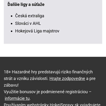
Ďalšie ligy a súťaže
Česká extraliga
Slováci v AHL
Hokejová Liga majstrov
18+ Hazardné hry predstavujú riziko finančných
strát a vzniku závislosti.
Hrajte zodpovedne
a pre
zábavu!
Využitie bonusov je podmienené registráciou –
informácie tu
.
Používaním webstránky HokejSpravy.sk vyjadrujete