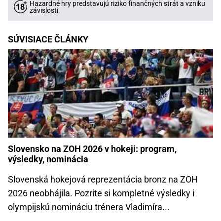
Hazardné hry predstavujú riziko finančných strát a vzniku
závislosti.
SÚVISIACE ČLÁNKY
Slovensko na ZOH 2026 v hokeji: program,
výsledky, nominácia
Slovenská hokejová reprezentácia bronz na ZOH
2026 neobhájila. Pozrite si kompletné výsledky i
olympijskú nomináciu trénera Vladimíra...