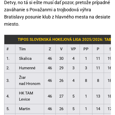
Detvy, no tá si ešte musí dať pozor, pretože prípadné
zaváhanie s Považanmi a trojbodová výhra
Bratislavy posunie klub z hlavného mesta na desiate
miesto.
TIPOS SLOVENSKÁ HOKEJOVÁ LIGA 2025/2026: TABU
#
Tím
Z
V
VP
PP
P
Sk
1.
Skalica
46
30
4
1
11
198
2.
Humenné
46
29
3
3
11
161
Žiar
3.
46
26
4
8
8
184
nad Hronom
HK TAM
4.
46
27
5
1
13
188
Levice
5.
Martin
46
26
5
1
14
171