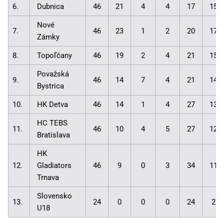
6.
Dubnica
46
21
4
4
17
157
Nové
7.
46
23
1
2
20
170
Zámky
8.
Topoľčany
46
19
2
4
21
151
Považská
9.
46
14
7
4
21
146
Bystrica
10.
HK Detva
46
14
1
4
27
133
HC TEBS
11.
46
10
4
5
27
127
Bratislava
HK
12.
Gladiators
46
9
0
3
34
118
Trnava
Slovensko
13.
24
0
0
0
24
27:
U18