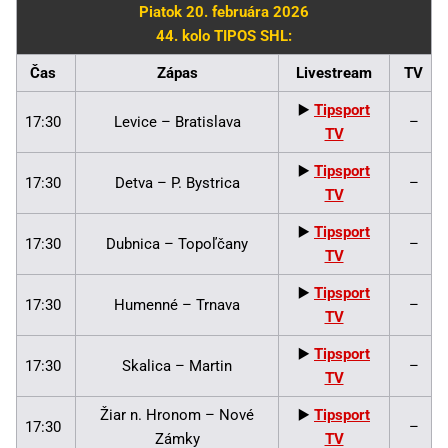
Piatok 20. februára 2026
44. kolo TIPOS SHL:
Čas
Zápas
Livestream
TV
▶️
Tipsport
17:30
Levice – Bratislava
–
TV
▶️
Tipsport
17:30
Detva – P. Bystrica
–
TV
▶️
Tipsport
17:30
Dubnica – Topoľčany
–
TV
▶️
Tipsport
17:30
Humenné – Trnava
–
TV
▶️
Tipsport
17:30
Skalica – Martin
–
TV
Žiar n. Hronom – Nové
▶️
Tipsport
17:30
–
Zámky
TV