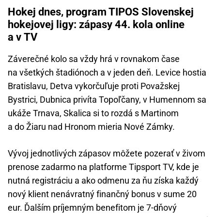
Hokej dnes, program TIPOS Slovenskej
hokejovej ligy: zápasy 44. kola online
a v TV
Záverečné kolo sa vždy hrá v rovnakom čase
na všetkých štadiónoch a v jeden deň. Levice hostia
Bratislavu, Detva vykorčuľuje proti Považskej
Bystrici, Dubnica privíta Topoľčany, v Humennom sa
ukáže Trnava, Skalica si to rozdá s Martinom
a do Žiaru nad Hronom mieria Nové Zámky.
Vývoj jednotlivých zápasov môžete pozerať v živom
prenose zadarmo na platforme Tipsport TV, kde je
nutná registráciu a ako odmenu za ňu získa každý
nový klient nenávratný finančný bonus v sume 20
eur. Ďalším príjemným benefitom je 7-dňový