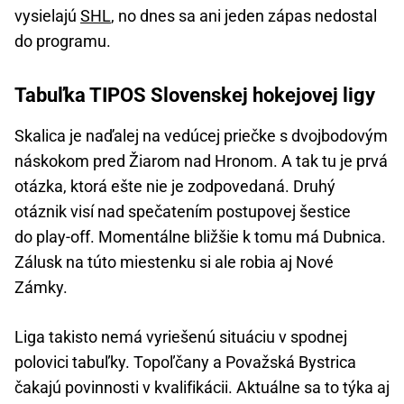
vysielajú
SHL
, no dnes sa ani jeden zápas nedostal
do programu.
Tabuľka TIPOS Slovenskej hokejovej ligy
Skalica je naďalej na vedúcej priečke s dvojbodovým
náskokom pred Žiarom nad Hronom. A tak tu je prvá
otázka, ktorá ešte nie je zodpovedaná. Druhý
otáznik visí nad spečatením postupovej šestice
do play-off. Momentálne bližšie k tomu má Dubnica.
Zálusk na túto miestenku si ale robia aj Nové
Zámky.
Liga takisto nemá vyriešenú situáciu v spodnej
polovici tabuľky. Topoľčany a Považská Bystrica
čakajú povinnosti v kvalifikácii. Aktuálne sa to týka aj