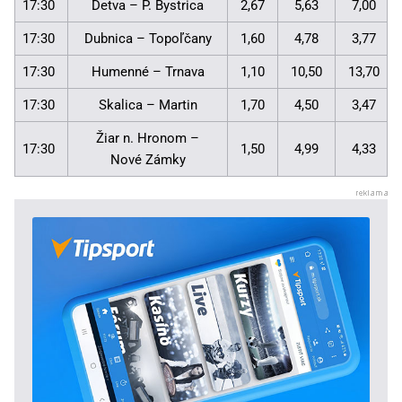
17:30
Detva – P. Bystrica
2,67
5,63
7,00
17:30
Dubnica – Topoľčany
1,60
4,78
3,77
17:30
Humenné – Trnava
1,10
10,50
13,70
17:30
Skalica – Martin
1,70
4,50
3,47
Žiar n. Hronom –
17:30
1,50
4,99
4,33
Nové Zámky