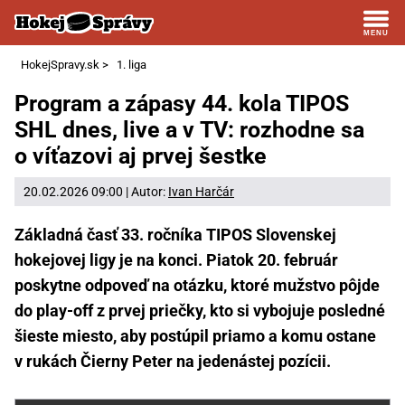
HokejSpravy.sk
>
1. liga
Program a zápasy 44. kola TIPOS
SHL dnes, live a v TV: rozhodne sa
o víťazovi aj prvej šestke
20.02.2026 09:00 | Autor:
Ivan Harčár
Základná časť 33. ročníka TIPOS Slovenskej
hokejovej ligy je na konci. Piatok 20. február
poskytne odpoveď na otázku, ktoré mužstvo pôjde
do play-off z prvej priečky, kto si vybojuje posledné
šieste miesto, aby postúpil priamo a komu ostane
v rukách Čierny Peter na jedenástej pozícii.