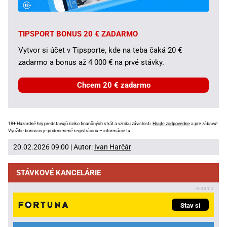
TIPSPORT BONUS 20 € ZADARMO
Vytvor si účet v Tipsporte, kde na teba čaká 20 €
zadarmo a bonus až 4 000 € na prvé stávky.
Chcem 20 € zadarmo
18+ Hazardné hry predstavujú riziko finančných strát a vzniku závislosti.
Hrajte zodpovedne
a pre zábavu!
Využitie bonusov je podmienené registráciou –
informácie tu
.
20.02.2026 09:00 | Autor:
Ivan Harčár
STÁVKOVÉ KANCELÁRIE
Stav si