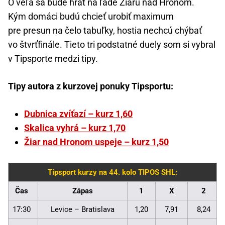
O veľa sa bude hrať na ľade Žiaru nad Hronom.
Kým domáci budú chcieť urobiť maximum
pre presun na čelo tabuľky, hostia nechcú chýbať
vo štvrťfinále. Tieto tri podstatné duely som si vybral
v Tipsporte medzi tipy.
Tipy autora z kurzovej ponuky Tipsportu:
Dubnica zvíťazí – kurz 1,60
Skalica vyhrá – kurz 1,70
Žiar nad Hronom uspeje – kurz 1,50
Tipsport kurzy na 44. kolo TIPOS SHL:
Čas
Zápas
1
X
2
17:30
Levice – Bratislava
1,20
7,91
8,24