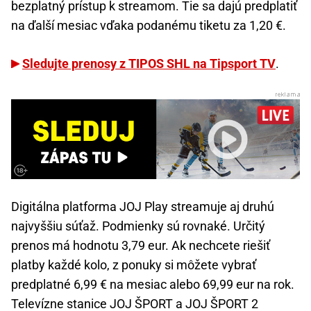
bezplatný prístup k streamom. Tie sa dajú predplatiť
na ďalší mesiac vďaka podanému tiketu za 1,20 €.
Sledujte prenosy z TIPOS SHL na Tipsport TV
.
Digitálna platforma JOJ Play streamuje aj druhú
najvyššiu súťaž. Podmienky sú rovnaké. Určitý
prenos má hodnotu 3,79 eur. Ak nechcete riešiť
platby každé kolo, z ponuky si môžete vybrať
predplatné 6,99 € na mesiac alebo 69,99 eur na rok.
Televízne stanice JOJ ŠPORT a JOJ ŠPORT 2