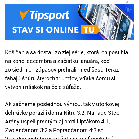
Košičania sa dostali zo zlej série, ktorá ich postihla
na konci decembra a začiatku januára, keď
zo siedmich zápasov prehrali hneď šesť. Teraz
ťahajú šnúru štyroch triumfov, vďaka čomu si
vytvorili náskok na čele súťaže.
Ak začneme poslednou výhrou, tak v utorkovej
dohrávke porazili doma Nitru 3:2. Na ľade Steel
Arény uspeli predtým aj proti Liptákom 4:1,
Zvolenčanom 3:2 a Popradčanom 4:3 sn.
Vo videozostrihu si môžete pozrieť poslednú