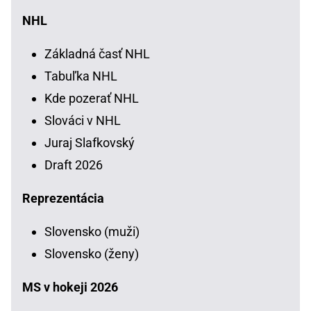
NHL
Základná časť NHL
Tabuľka NHL
Kde pozerať NHL
Slováci v NHL
Juraj Slafkovský
Draft 2026
Reprezentácia
Slovensko (muži)
Slovensko (ženy)
MS v hokeji 2026