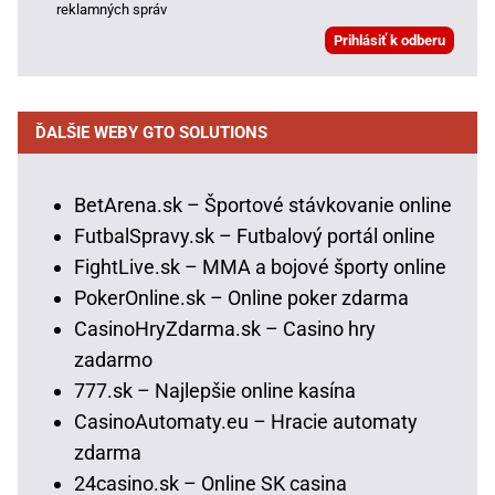
reklamných správ
ĎALŠIE WEBY GTO SOLUTIONS
BetArena.sk – Športové stávkovanie online
FutbalSpravy.sk – Futbalový portál online
FightLive.sk – MMA a bojové športy online
PokerOnline.sk – Online poker zdarma
CasinoHryZdarma.sk – Casino hry
zadarmo
777.sk – Najlepšie online kasína
CasinoAutomaty.eu – Hracie automaty
zdarma
24casino.sk – Online SK casina