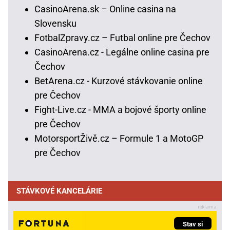
CasinoArena.sk – Online casina na
Slovensku
FotbalZpravy.cz – Futbal online pre Čechov
CasinoArena.cz - Legálne online casina pre
Čechov
BetArena.cz - Kurzové stávkovanie online
pre Čechov
Fight-Live.cz - MMA a bojové športy online
pre Čechov
MotorsportŽivě.cz – Formule 1 a MotoGP
pre Čechov
STÁVKOVÉ KANCELÁRIE
Stav si