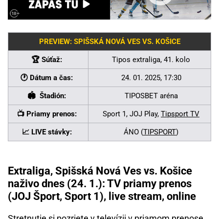
PREVIEW: SPIŠSKÁ NOVÁ VES VS. KOŠICE
🏆 Súťaž:
Tipos extraliga, 41. kolo
🕐 Dátum a čas:
24. 01. 2025, 17:30
🏟 Štadión:
TIPOSBET aréna
📺 Priamy prenos:
Sport 1, JOJ Play,
Tipsport TV
📈 LIVE stávky:
ÁNO (
TIPSPORT
)
Extraliga, Spišská Nová Ves vs. Košice
naživo dnes (24. 1.): TV priamy prenos
(JOJ Šport, Sport 1), live stream, online
Stretnutie si pozriete v televízii v priamom prenose