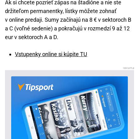
Ak si chcete pozrieť zápas na štadióne a nie ste
držiteľom permanentky, lístky môžete zohnať
v online predaji. Sumy začínajú na 8 € v sektoroch B
a C (voľné sedenie) a pokračujú v rozmedzí 9 až 12
eur v sektoroch A a D.
Vstupenky online si kúpite TU