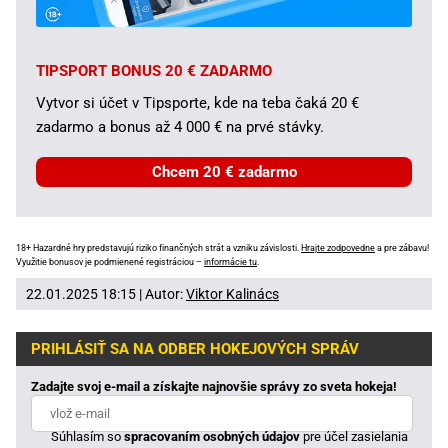
TIPSPORT BONUS 20 € ZADARMO
Vytvor si účet v Tipsporte, kde na teba čaká 20 €
zadarmo a bonus až 4 000 € na prvé stávky.
Chcem 20 € zadarmo
18+ Hazardné hry predstavujú riziko finančných strát a vzniku závislosti.
Hrajte zodpovedne
a pre zábavu!
Využitie bonusov je podmienené registráciou –
informácie tu
.
22.01.2025 18:15 | Autor:
Viktor Kalinács
PRIHLÁSIŤ SA NA ODBER HOKEJOVÝCH SPRÁV
Zadajte svoj e-mail a získajte najnovšie správy zo sveta hokeja!
Súhlasím so
spracovaním osobných údajov
pre účel zasielania