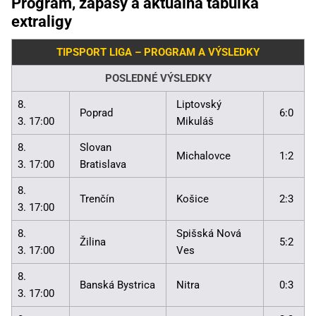
Program, zápasy a aktuálna tabuľka
extraligy
TIPSPORT LIGA – PROGRAM A VÝSLEDKY
POSLEDNÉ VÝSLEDKY
8.
Liptovský
Poprad
6:0
3. 17:00
Mikuláš
8.
Slovan
Michalovce
1:2
3. 17:00
Bratislava
8.
Trenčín
Košice
2:3
3. 17:00
8.
Spišská Nová
Žilina
5:2
3. 17:00
Ves
8.
Banská Bystrica
Nitra
0:3
3. 17:00