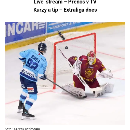
Live stream
–
Prenos v TV
Kurzy a tip
–
Extraliga dnes
Foto: TASR/Profimedia