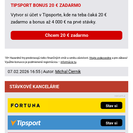
TIPSPORT BONUS 20 € ZADARMO
Vytvor si účet v Tipsporte, kde na teba čaká 20 €
zadarmo a bonus až 4 000 € na prvé stávky.
Chcem 20 € zadarmo
18+ Hazardné hry predstavujú riziko finančných strát a vzniku závislosti.
Hrajte zodpovedne
a pre zábavu!
Využitie bonusov je podmienené registráciou –
informácie tu
.
07.02.2026 16:55 | Autor:
Michal Čiernik
STÁVKOVÉ KANCELÁRIE
Stav si
Stav si