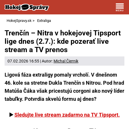
HokejSpravy.sk
>
Extraliga
Trenčín – Nitra v hokejovej Tipsport
lige dnes (2.7.): kde pozerať live
stream a TV prenos
07.02.2026 16:55 | Autor:
Michal Čiernik
Ligová fáza extraligy pomaly vrcholí. V dnešnom
46. kole sa stretne Dukla Trenčín s Nitrou. Pod hrad
Matúša Čáka však pricestujú corgoni ako nový líder
tabuľky. Potvrdia skvelú formu aj dnes?
▶️
Sledujte live stream zadarmo na TV Tipsport.