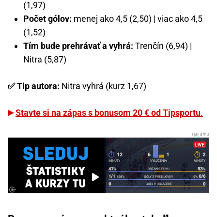
(1,97)
Počet gólov:
menej ako 4,5 (2,50) | viac ako 4,5
(1,52)
Tím bude prehrávať a vyhrá:
Trenčín (6,94) |
Nitra (5,87)
✅ Tip autora:
Nitra vyhrá (kurz 1,67)
Stavte si na zápas s bonusom 20 € od Tipsportu
.