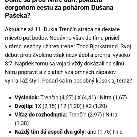
corgoňom cestu za pohárom Dušana
Pašeka?
Aktuálne až 11. Dukla Trenčín stráca na desiate
miesto päť bodov. Nedávno však do tímu prišiel
v rámci sezóny už tretí tréner Todd Bjorkstrand. Svoj
debut proti Zvolenu však nezvládol a prehral vysoko
3:7. Napriek tomu sa vojaci vždy dokázali na silnú
Nitru pripraviť a z piatich vzájomných zápasov
vyhrali až štyri. Podarí sa im podobný kúsok aj teraz?
Výsledok:
Trenčín (4,27) | X (4,41) | Nitra (1,67)
Dvojtip:
1X (2,15) | 12 (1,20) | X2 (1,20)
Víťaz do rozhodnutia:
Trenčín (2,97) | Nitra
(1,38)
Každý tím dá aspoň dva góly:
áno (1,75) | nie