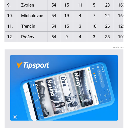
9.
Zvolen
54
15
11
5
23
167:
10.
Michalovce
54
19
4
7
24
164:
11.
Trenčín
54
15
3
10
26
125:
12.
Prešov
54
9
4
3
38
103: