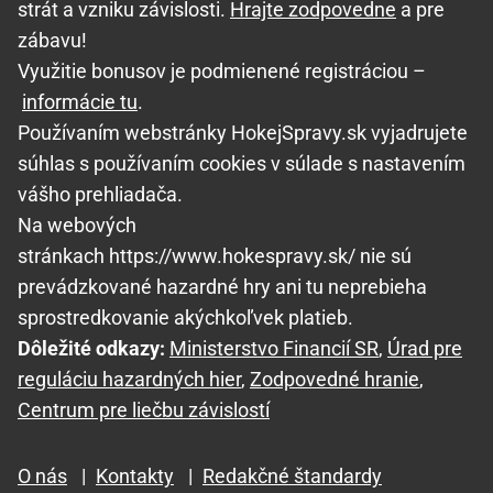
strát a vzniku závislosti.
Hrajte zodpovedne
a pre
zábavu!
Využitie bonusov je podmienené registráciou –
informácie tu
.
Používaním webstránky HokejSpravy.sk vyjadrujete
súhlas s používaním cookies v súlade s nastavením
vášho prehliadača.
Na webových
stránkach https://www.hokespravy.sk/ nie sú
prevádzkované hazardné hry ani tu neprebieha
sprostredkovanie akýchkoľvek platieb.
Dôležité odkazy:
Ministerstvo Financií SR
,
Úrad pre
reguláciu hazardných hier
,
Zodpovedné hranie
,
Centrum pre liečbu závislostí
O nás
|
Kontakty
|
Redakčné štandardy