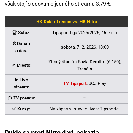
však stojí sledovanie jedného streamu 3,79 €.
HK Dukla Trenčín vs. HK Nitra
🏆
Súťaž:
Tipsport liga 2025/2026, 46. kolo
⏰Dátum
sobota, 7. 2. 2026, 18:00
a čas:
Zimný štadión Pavla Demitru (6 150),
📍 Miesto:
Trenčín
▶️
Live
TV Tipsport
, JOJ Play
stream:
📺
TV prenos:
–
✅
Kurzy:
Na zápas si stavíte
live v Tipsporte
.
Dukle sa proti Nitre darí, pokazia