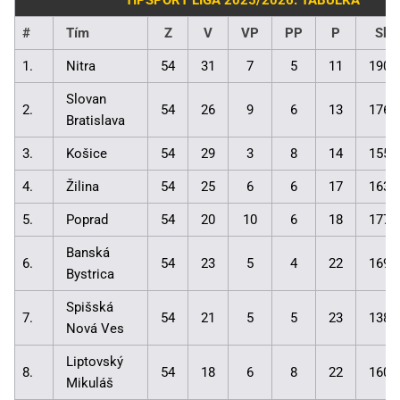
TIPSPORT LIGA 2025/2026: TABUĽKA
#
Tím
Z
V
VP
PP
P
Skó
1.
Nitra
54
31
7
5
11
190:
Slovan
2.
54
26
9
6
13
176:
Bratislava
3.
Košice
54
29
3
8
14
155:
4.
Žilina
54
25
6
6
17
163:
5.
Poprad
54
20
10
6
18
177:
Banská
6.
54
23
5
4
22
169:
Bystrica
Spišská
7.
54
21
5
5
23
138:
Nová Ves
Liptovský
8.
54
18
6
8
22
160:
Mikuláš