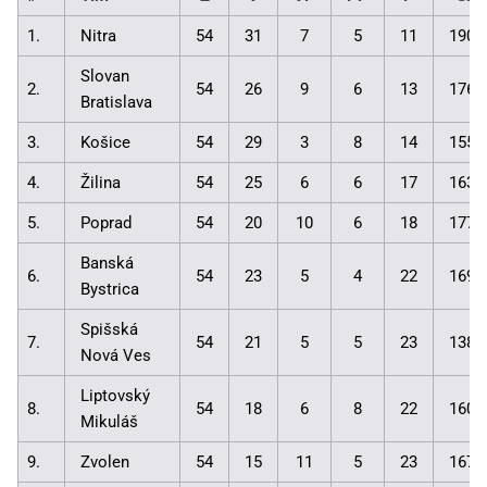
1.
Nitra
54
31
7
5
11
190:
Slovan
2.
54
26
9
6
13
176:
Bratislava
3.
Košice
54
29
3
8
14
155:
4.
Žilina
54
25
6
6
17
163:
5.
Poprad
54
20
10
6
18
177:
Banská
6.
54
23
5
4
22
169:
Bystrica
Spišská
7.
54
21
5
5
23
138:
Nová Ves
Liptovský
8.
54
18
6
8
22
160:
Mikuláš
9.
Zvolen
54
15
11
5
23
167: