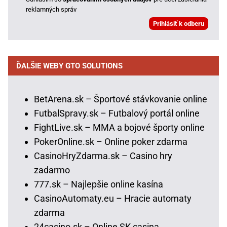
reklamných správ
ĎALŠIE WEBY GTO SOLUTIONS
BetArena.sk – Športové stávkovanie online
FutbalSpravy.sk – Futbalový portál online
FightLive.sk – MMA a bojové športy online
PokerOnline.sk – Online poker zdarma
CasinoHryZdarma.sk – Casino hry
zadarmo
777.sk – Najlepšie online kasína
CasinoAutomaty.eu – Hracie automaty
zdarma
24casino.sk – Online SK casina