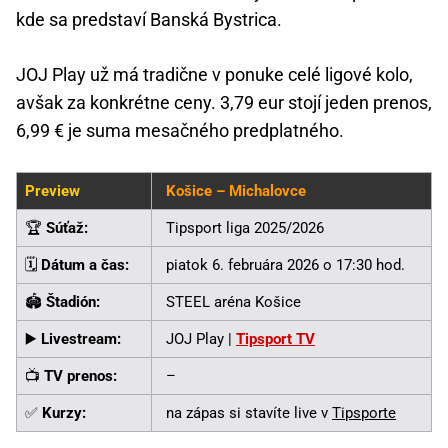
kde sa predstaví Banská Bystrica.
JOJ Play už má tradične v ponuke celé ligové kolo,
avšak za konkrétne ceny. 3,79 eur stojí jeden prenos,
6,99 € je suma mesačného predplatného.
Preview
Košice – Michalovce
🏆
Súťaž:
Tipsport liga 2025/2026
🗓️
Dátum a čas:
piatok 6. februára 2026 o 17:30 hod.
🏟️
Štadión:
STEEL aréna Košice
▶️
Livestream:
JOJ Play |
Tipsport TV
📺
TV prenos:
–
✅
Kurzy:
na zápas si stavíte live v
Tipsporte