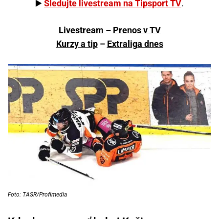
▶️
Sledujte livestream na Tipsport TV
.
Livestream
–
Prenos v TV
Kurzy a tip
–
Extraliga dnes
Foto: TASR/Profimedia