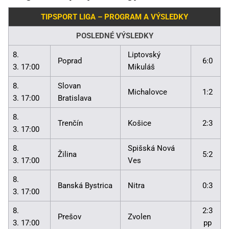
TIPSPORT LIGA – PROGRAM A VÝSLEDKY
POSLEDNÉ VÝSLEDKY
8.
Liptovský
Poprad
6:0
3. 17:00
Mikuláš
8.
Slovan
Michalovce
1:2
3. 17:00
Bratislava
8.
Trenčín
Košice
2:3
3. 17:00
8.
Spišská Nová
Žilina
5:2
3. 17:00
Ves
8.
Banská Bystrica
Nitra
0:3
3. 17:00
8.
2:3
Prešov
Zvolen
3. 17:00
pp