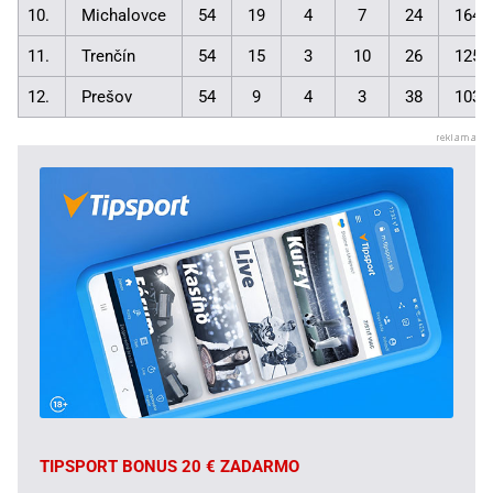
10.
Michalovce
54
19
4
7
24
164:
11.
Trenčín
54
15
3
10
26
125:
12.
Prešov
54
9
4
3
38
103:
TIPSPORT BONUS 20 € ZADARMO