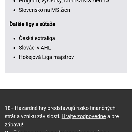
Program, výsledky, tabuľka MS žien 1A
Slovensko na MS žien
Ďalšie ligy a súťaže
Česká extraliga
Slováci v AHL
Hokejová Liga majstrov
18+ Hazardné hry predstavujú riziko finančných
strát a vzniku závislosti.
Hrajte zodpovedne
a pre
zábavu!