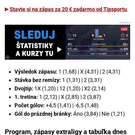
Stavte si na zápas za 20 € zadarmo od Tipsportu
.
Výsledok zápasu:
1 (1,68) | X (4,31) | 2 (4,31)
Stávka bez remízy:
1 (1,31) | 2 (3,31)
Dvojtip:
1X (1,20) | 12 (1,20) | X2 (2,14)
1. tretina:
1 (2,12) | X (2,85) | 2 (3,87)
Počet gólov:
+4,5 (1,41) | -6,5 (1,48)
Gól do prázdnej bránky:
Áno (3,84) | Nie (1,21)
Program, zápasy extraligy a tabuľka dnes