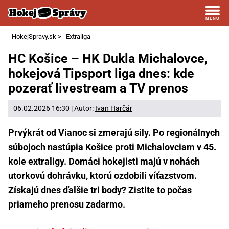
HokejSpravy.sk
>
Extraliga
HC Košice – HK Dukla Michalovce,
hokejová Tipsport liga dnes: kde
pozerať livestream a TV prenos
06.02.2026 16:30 | Autor:
Ivan Harčár
Prvýkrát od Vianoc si zmerajú sily. Po regionálnych
súbojoch nastúpia Košice proti Michalovciam v 45.
kole extraligy. Domáci hokejisti majú v nohách
utorkovú dohrávku, ktorú ozdobili víťazstvom.
Získajú dnes ďalšie tri body? Zistite to počas
priameho prenosu zadarmo.