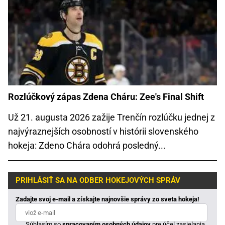
Rozlúčkový zápas Zdena Cháru: Zee's Final Shift
Už 21. augusta 2026 zažije Trenčín rozlúčku jednej z
najvýraznejších osobností v histórii slovenského
hokeja: Zdeno Chára odohrá posledný...
PRIHLÁSIŤ SA NA ODBER HOKEJOVÝCH SPRÁV
Zadajte svoj e-mail a získajte najnovšie správy zo sveta hokeja!
Súhlasím so
spracovaním osobných údajov
pre účel zasielania