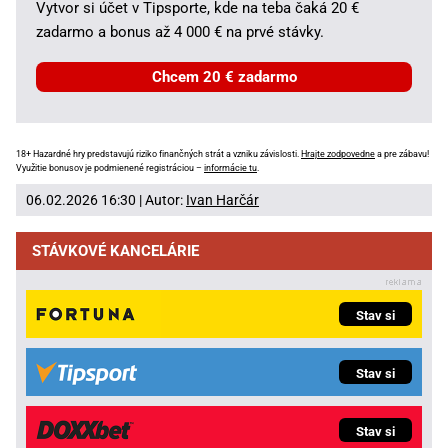
Vytvor si účet v Tipsporte, kde na teba čaká 20 €
zadarmo a bonus až 4 000 € na prvé stávky.
Chcem 20 € zadarmo
18+ Hazardné hry predstavujú riziko finančných strát a vzniku závislosti.
Hrajte zodpovedne
a pre zábavu!
Využitie bonusov je podmienené registráciou –
informácie tu
.
06.02.2026 16:30 | Autor:
Ivan Harčár
STÁVKOVÉ KANCELÁRIE
Stav si
Stav si
Stav si