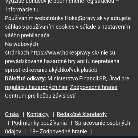
Využitie bonusov je podmienené registráciou –
informácie tu
.
Používaním webstránky HokejSpravy.sk vyjadrujete
súhlas s používaním cookies v súlade s nastavením
vášho prehliadača.
Na webových
stránkach https://www.hokespravy.sk/ nie sú
prevádzkované hazardné hry ani tu neprebieha
sprostredkovanie akýchkoľvek platieb.
Dôležité odkazy:
Ministerstvo Financií SR
,
Úrad pre
reguláciu hazardných hier
,
Zodpovedné hranie
,
Centrum pre liečbu závislostí
O nás
|
Kontakty
|
Redakčné štandardy
|
Podmienky používania
|
Spracovanie osobných
údajov
|
18+ Zodpovedné hranie
|