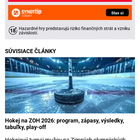
Stav si
Hazardné hry predstavujú riziko finančných strát a vzniku
závislosti.
SÚVISIACE ČLÁNKY
Hokej na ZOH 2026: program, zápasy, výsledky,
tabuľky, play-off
Hokejový turnaj mužov na Zimných olympijských