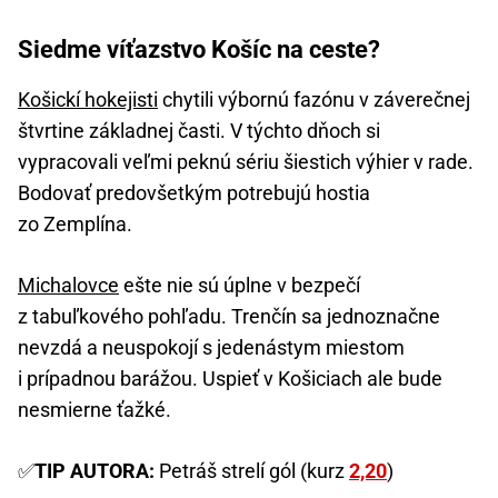
Siedme víťazstvo Košíc na ceste?
Košickí hokejisti
chytili výbornú fazónu v záverečnej
štvrtine základnej časti. V týchto dňoch si
vypracovali veľmi peknú sériu šiestich výhier v rade.
Bodovať predovšetkým potrebujú hostia
zo Zemplína.
Michalovce
ešte nie sú úplne v bezpečí
z tabuľkového pohľadu. Trenčín sa jednoznačne
nevzdá a neuspokojí s jedenástym miestom
i prípadnou barážou. Uspieť v Košiciach ale bude
nesmierne ťažké.
✅
TIP AUTORA:
Petráš strelí gól (kurz
2,20
)