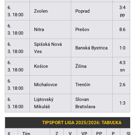
6.
3:4
Zvolen
Poprad
3. 18:00
pp
6.
Nitra
Prešov
8:6
3. 18:00
6.
Spišská Nová
Banská Bystrica
1:0
3. 18:00
Ves
6.
4:3
Košice
Žilina
3. 18:00
sn
6.
Michalovce
Trenčín
2:6
3. 18:00
6.
Liptovský
Slovan
1:3
3. 18:00
Mikuláš
Bratislava
TIPSPORT LIGA 2025/2026: TABUĽKA
#
Tím
Z
V
VP
PP
P
Skó