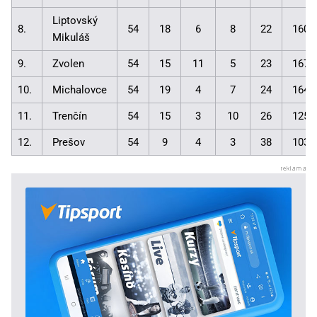
Liptovský
8.
54
18
6
8
22
160:
Mikuláš
9.
Zvolen
54
15
11
5
23
167:
10.
Michalovce
54
19
4
7
24
164:
11.
Trenčín
54
15
3
10
26
125:
12.
Prešov
54
9
4
3
38
103: