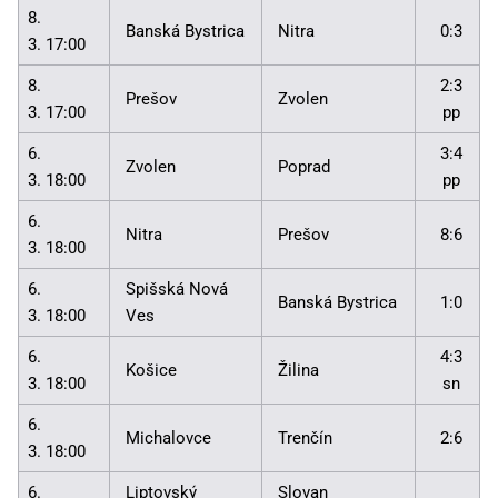
8.
Banská Bystrica
Nitra
0:3
3. 17:00
8.
2:3
Prešov
Zvolen
3. 17:00
pp
6.
3:4
Zvolen
Poprad
3. 18:00
pp
6.
Nitra
Prešov
8:6
3. 18:00
6.
Spišská Nová
Banská Bystrica
1:0
3. 18:00
Ves
6.
4:3
Košice
Žilina
3. 18:00
sn
6.
Michalovce
Trenčín
2:6
3. 18:00
6.
Liptovský
Slovan