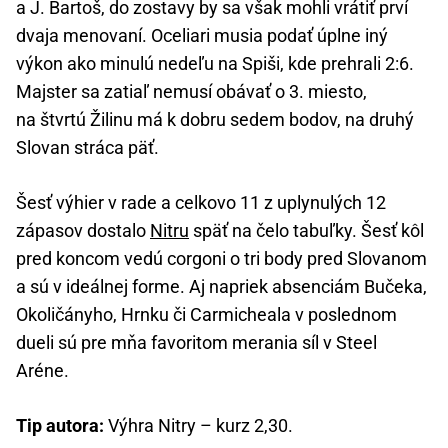
a J. Bartoš, do zostavy by sa však mohli vrátiť prví
dvaja menovaní. Oceliari musia podať úplne iný
výkon ako minulú nedeľu na Spiši, kde prehrali 2:6.
Majster sa zatiaľ nemusí obávať o 3. miesto,
na štvrtú Žilinu má k dobru sedem bodov, na druhý
Slovan stráca päť.
Šesť výhier v rade a celkovo 11 z uplynulých 12
zápasov dostalo
Nitru
späť na čelo tabuľky. Šesť kôl
pred koncom vedú corgoni o tri body pred Slovanom
a sú v ideálnej forme. Aj napriek absenciám Bučeka,
Okoličányho, Hrnku či Carmicheala v poslednom
dueli sú pre mňa favoritom merania síl v Steel
Aréne.
Tip autora:
Výhra Nitry – kurz 2,30.