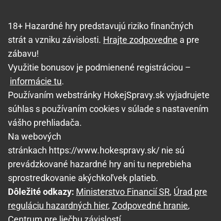
18+ Hazardné hry predstavujú riziko finančných
strát a vzniku závislosti.
Hrajte zodpovedne
a pre
zábavu!
Využitie bonusov je podmienené registráciou –
informácie tu
.
Používaním webstránky HokejSpravy.sk vyjadrujete
súhlas s používaním cookies v súlade s nastavením
vášho prehliadača.
Na webových
stránkach https://www.hokespravy.sk/ nie sú
prevádzkované hazardné hry ani tu neprebieha
sprostredkovanie akýchkoľvek platieb.
Dôležité odkazy:
Ministerstvo Financií SR
,
Úrad pre
reguláciu hazardných hier
,
Zodpovedné hranie
,
Centrum pre liečbu závislostí