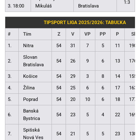
1:3
3. 18:00
Mikuláš
Bratislava
TIPSPORT LIGA 2025/2026: TABUĽKA
#
Tím
Z
V
VP
PP
P
Skó
1.
Nitra
54
31
7
5
11
190:
Slovan
2.
54
26
9
6
13
176:
Bratislava
3.
Košice
54
29
3
8
14
155:
4.
Žilina
54
25
6
6
17
163:
5.
Poprad
54
20
10
6
18
177:
Banská
6.
54
23
5
4
22
169:
Bystrica
Spišská
7.
54
21
5
5
23
138:
Nová Ves