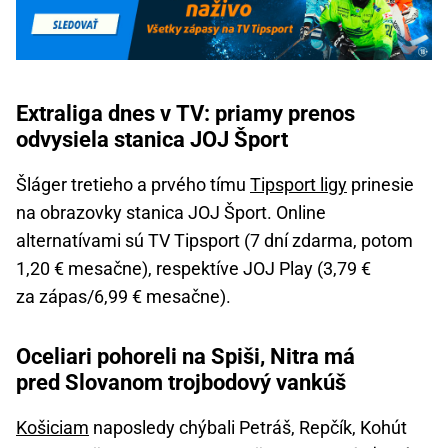
Extraliga dnes v TV: priamy prenos
odvysiela stanica JOJ Šport
Šláger tretieho a prvého tímu
Tipsport ligy
prinesie
na obrazovky stanica JOJ Šport. Online
alternatívami sú TV Tipsport (7 dní zdarma, potom
1,20 € mesačne), respektíve JOJ Play (3,79 €
za zápas/6,99 € mesačne).
Oceliari pohoreli na Spiši, Nitra má
pred Slovanom trojbodový vankúš
Košiciam
naposledy chýbali Petráš, Repčík, Kohút