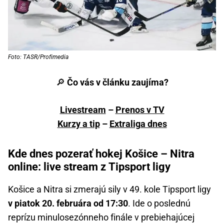
Foto: TASR/Profimedia
🔎
Čo vás v článku zaujíma?
Livestream
–
Prenos v TV
Kurzy a tip
–
Extraliga dnes
Kde dnes pozerať hokej Košice – Nitra
online: live stream z Tipsport ligy
Košice a Nitra si zmerajú sily v 49. kole Tipsport ligy
v piatok 20. februára od 17:30
. Ide o poslednú
reprízu minulosezónneho finále v prebiehajúcej