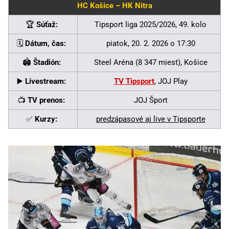
HC Košice – HK Nitra
🏆
Súťaž:
Tipsport liga 2025/2026, 49. kolo
🗓️
Dátum, čas:
piatok, 20. 2. 2026 o 17:30
🏟️
Štadión:
Steel Aréna (8 347 miest), Košice
▶️
Livestream:
TV Tipsport
, JOJ Play
📺
TV prenos:
JOJ Šport
✅
Kurzy:
predzápasové aj live v Tipsporte