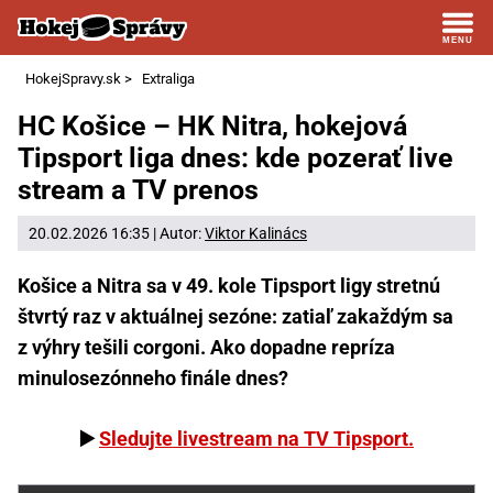
HokejSpravy.sk
>
Extraliga
HC Košice – HK Nitra, hokejová
Tipsport liga dnes: kde pozerať live
stream a TV prenos
20.02.2026 16:35 | Autor:
Viktor Kalinács
Košice a Nitra sa v 49. kole Tipsport ligy stretnú
štvrtý raz v aktuálnej sezóne: zatiaľ zakaždým sa
z výhry tešili corgoni. Ako dopadne repríza
minulosezónneho finále dnes?
▶️
Sledujte livestream na TV Tipsport.