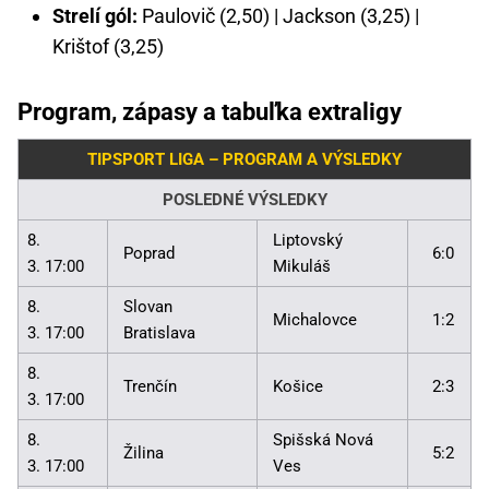
Strelí gól:
Paulovič (2,50) | Jackson (3,25) |
Krištof (3,25)
Program, zápasy a tabuľka extraligy
TIPSPORT LIGA – PROGRAM A VÝSLEDKY
POSLEDNÉ VÝSLEDKY
8.
Liptovský
Poprad
6:0
3. 17:00
Mikuláš
8.
Slovan
Michalovce
1:2
3. 17:00
Bratislava
8.
Trenčín
Košice
2:3
3. 17:00
8.
Spišská Nová
Žilina
5:2
3. 17:00
Ves