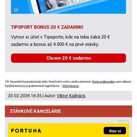
TIPSPORT BONUS 20 € ZADARMO
Vytvor si účet v Tipsporte, kde na teba čaká 20 €
zadarmo a bonus až 4 000 € na prvé stávky.
Chcem 20 € zadarmo
18+ Hazardné hry predstavujú riziko finančných strát a vzniku závislosti.
Hrajte zodpovedne
a pre zábavu!
Využitie bonusov je podmienené registráciou –
informácie tu
.
20.02.2026 16:35 | Autor:
Viktor Kalinács
STÁVKOVÉ KANCELÁRIE
Stav si