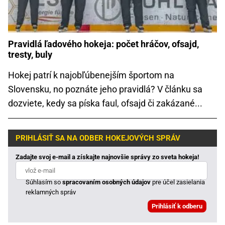
Pravidlá ľadového hokeja: počet hráčov, ofsajd,
tresty, buly
Hokej patrí k najobľúbenejším športom na
Slovensku, no poznáte jeho pravidlá? V článku sa
dozviete, kedy sa píska faul, ofsajd či zakázané...
PRIHLÁSIŤ SA NA ODBER HOKEJOVÝCH SPRÁV
Zadajte svoj e-mail a získajte najnovšie správy zo sveta hokeja!
Súhlasím so
spracovaním osobných údajov
pre účel zasielania
reklamných správ