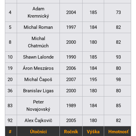
Adam
4
2004
185
73
Kremnický
5
Michal Roman
1997
184
82
Michal
8
2000
180
82
Chatrnúch
10
Shawn Lalonde
1990
185
93
19
Áron Meszáros
2006
184
80
20
Michal Čapoš
2007
195
98
36
Branislav Ligas
2000
180
80
Peter
83
1989
184
85
Novajovský
92
Alex Čajkovič
2005
180
82
#
Útočníci
Ročník
Výška
Hmotnosť