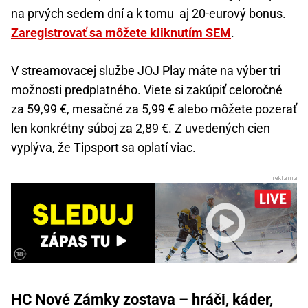
na prvých sedem dní a k tomu aj 20-eurový bonus.
Zaregistrovať sa môžete kliknutím SEM
.
V streamovacej službe JOJ Play máte na výber tri
možnosti predplatného. Viete si zakúpiť celoročné
za 59,99 €, mesačné za 5,99 € alebo môžete pozerať
len konkrétny súboj za 2,89 €. Z uvedených cien
vyplýva, že Tipsport sa oplatí viac.
HC Nové Zámky zostava – hráči, káder,