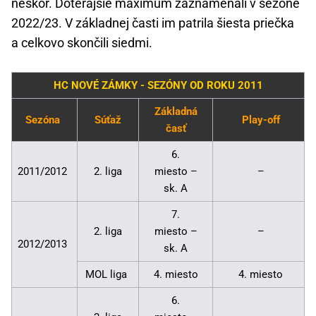
neskôr. Doterajšie maximum zaznamenali v sezóne
2022/23. V základnej časti im patrila šiesta priečka
a celkovo skončili siedmi.
HC NOVÉ ZÁMKY - SEZÓNY OD ROKU 2011
Základná
Sezóna
Súťaž
Play-off
časť
6.
2011/2012
2. liga
miesto –
–
sk. A
7.
2. liga
miesto –
–
2012/2013
sk. A
MOL liga
4. miesto
4. miesto
6.