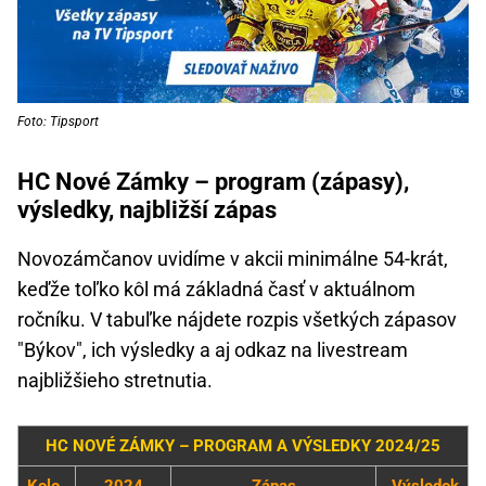
Foto: Tipsport
HC Nové Zámky – program (zápasy),
výsledky, najbližší zápas
Novozámčanov uvidíme v akcii minimálne 54-krát,
keďže toľko kôl má základná časť v aktuálnom
ročníku. V tabuľke nájdete rozpis všetkých zápasov
"Býkov", ich výsledky a aj odkaz na livestream
najbližšieho stretnutia.
HC NOVÉ ZÁMKY – PROGRAM A VÝSLEDKY 2024/25