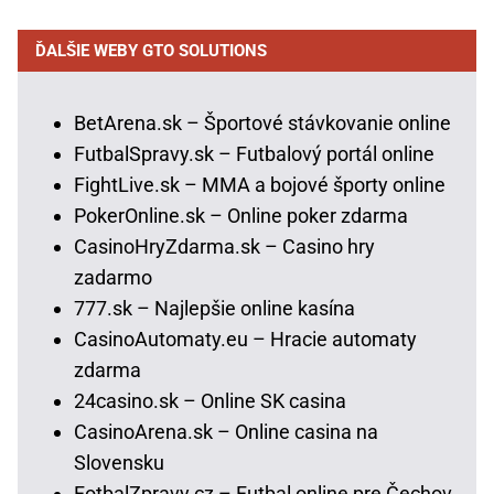
ĎALŠIE WEBY GTO SOLUTIONS
BetArena.sk – Športové stávkovanie online
FutbalSpravy.sk – Futbalový portál online
FightLive.sk – MMA a bojové športy online
PokerOnline.sk – Online poker zdarma
CasinoHryZdarma.sk – Casino hry
zadarmo
777.sk – Najlepšie online kasína
CasinoAutomaty.eu – Hracie automaty
zdarma
24casino.sk – Online SK casina
CasinoArena.sk – Online casina na
Slovensku
FotbalZpravy.cz – Futbal online pre Čechov