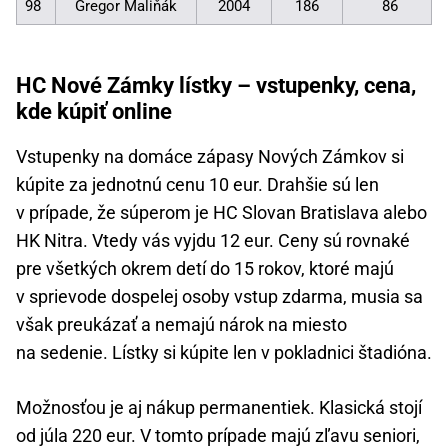
98
Gregor Maliňák
2004
186
86
HC Nové Zámky lístky – vstupenky, cena,
kde kúpiť online
Vstupenky na domáce zápasy Nových Zámkov si
kúpite za jednotnú cenu 10 eur. Drahšie sú len
v prípade, že súperom je HC Slovan Bratislava alebo
HK Nitra. Vtedy vás vyjdu 12 eur. Ceny sú rovnaké
pre všetkých okrem detí do 15 rokov, ktoré majú
v sprievode dospelej osoby vstup zdarma, musia sa
však preukázať a nemajú nárok na miesto
na sedenie. Lístky si kúpite len v pokladnici štadióna.
Možnosťou je aj nákup permanentiek. Klasická stojí
od júla 220 eur. V tomto prípade majú zľavu seniori,