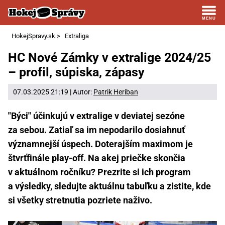
HokejSpravy.sk
>
Extraliga
HC Nové Zámky v extralige 2024/25
– profil, súpiska, zápasy
07.03.2025 21:19 | Autor:
Patrik Heriban
"Býci" účinkujú v extralige v deviatej sezóne
za sebou. Zatiaľ sa im nepodarilo dosiahnuť
významnejší úspech. Doterajším maximom je
štvrťfinále play-off. Na akej priečke skončia
v aktuálnom ročníku? Prezrite si ich program
a výsledky, sledujte aktuálnu tabuľku a zistite, kde
si všetky stretnutia pozriete naživo.