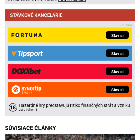
STÁVKOVÉ KANCELÁRIE
Stav si
Stav si
Stav si
Stav si
Hazardné hry predstavujú riziko finančných strát a vzniku
závislosti.
SÚVISIACE ČLÁNKY