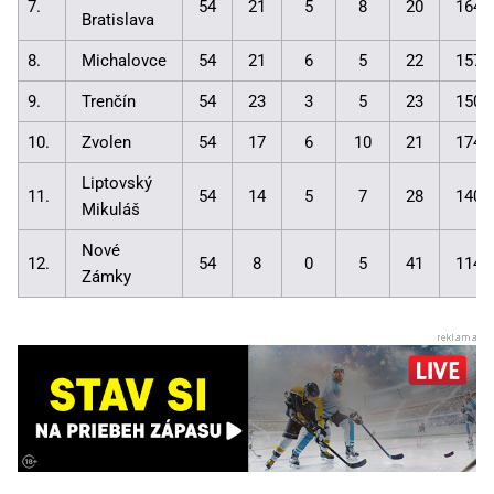
7.
54
21
5
8
20
164:
Bratislava
8.
Michalovce
54
21
6
5
22
157:
9.
Trenčín
54
23
3
5
23
150:
10.
Zvolen
54
17
6
10
21
174:
Liptovský
11.
54
14
5
7
28
140:
Mikuláš
Nové
12.
54
8
0
5
41
114:
Zámky