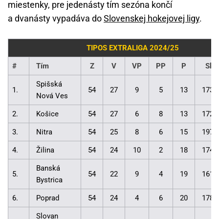
miestenky, pre jedenásty tím sezóna končí
a dvanásty vypadáva do
Slovenskej hokejovej ligy
.
TIPOS EXTRALIGA 2024/25
#
Tím
Z
V
VP
PP
P
Skó
Spišská
1.
54
27
9
5
13
173:
Nová Ves
2.
Košice
54
27
6
8
13
172:
3.
Nitra
54
25
8
6
15
197:
4.
Žilina
54
24
10
2
18
174:
Banská
5.
54
22
9
4
19
161:
Bystrica
6.
Poprad
54
24
4
6
20
178:
Slovan