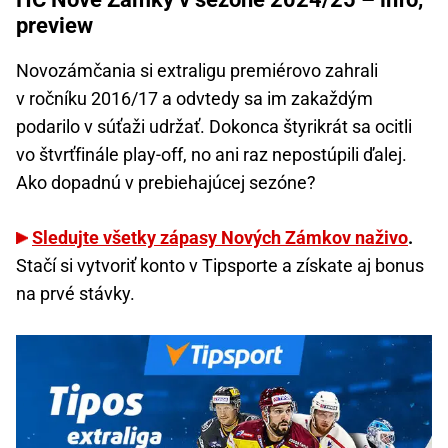
preview
Novozámčania si extraligu premiérovo zahrali
v ročníku 2016/17 a odvtedy sa im zakaždým
podarilo v súťaži udržať. Dokonca štyrikrát sa ocitli
vo štvrťfinále play-off, no ani raz nepostúpili ďalej.
Ako dopadnú v prebiehajúcej sezóne?
Sledujte všetky zápasy Nových Zámkov naživo
.
Stačí si vytvoriť konto v Tipsporte a získate aj bonus
na prvé stávky.