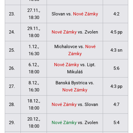
27.11.,
23.
Slovan vs.
Nové Zámky
4:2
18:30
29.11.,
24.
Nové Zámky
vs. Zvolen
4:5 pp
18:00
1.12.,
Michalovce vs.
Nové
25.
4:3 sn
16:30
Zámky
6.12.,
Nové Zámky
vs. Lipt.
26.
5:6
18:00
Mikuláš
8.12.,
Banská Bystrica vs.
27.
4:3 pp
16:30
Nové Zámky
18.12.,
28.
Nové Zámky
vs. Slovan
4:7
18:00
20.12.,
29.
Nové Zámky
vs. Zvolen
5:4
18:00