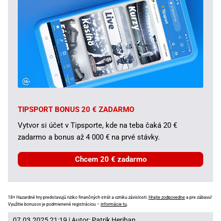
TIPSPORT BONUS 20 € ZADARMO
Vytvor si účet v Tipsporte, kde na teba čaká 20 €
zadarmo a bonus až 4 000 € na prvé stávky.
Chcem 20 € zadarmo
18+ Hazardné hry predstavujú riziko finančných strát a vzniku závislosti.
Hrajte zodpovedne
a pre zábavu!
Využitie bonusov je podmienené registráciou –
informácie tu
.
07.03.2025 21:19 | Autor:
Patrik Heriban