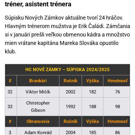
tréner, asistent trénera
Súpisku Nových Zámkov aktuálne tvorí 24 hráčov.
Hlavným trénerom mužstva je Erik Čaládi. Zámčania
si v januári prešli veľkou obmenou kádra a množstvo
mien vrátane kapitána Mareka Slováka opustilo
klub.
HC NOVÉ ZÁMKY – SÚPISKA 2024/2025
#
Brankári
Ročník
Výška
Hmotnosť
32
Viktor Mičík
2002
182
76
Christopher
33
1992
188
98
Gibson
#
Obrancovia
Ročník
Výška
Hmotnosť
3
Adam Konrád
2004
185
86