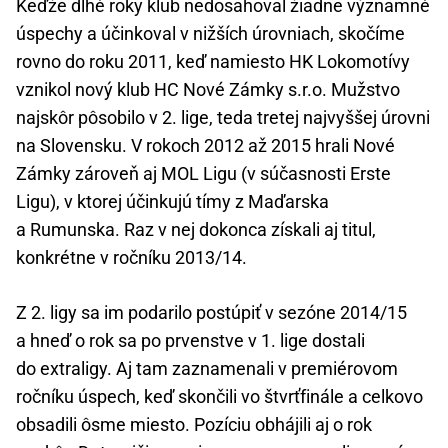
Keďže dlhé roky klub nedosahoval žiadne významné
úspechy a účinkoval v nižších úrovniach, skočíme
rovno do roku 2011, keď namiesto HK Lokomotívy
vznikol nový klub HC Nové Zámky s.r.o. Mužstvo
najskôr pôsobilo v 2. lige, teda tretej najvyššej úrovni
na Slovensku. V rokoch 2012 až 2015 hrali Nové
Zámky zároveň aj MOL Ligu (v súčasnosti Erste
Ligu), v ktorej účinkujú tímy z Maďarska
a Rumunska. Raz v nej dokonca získali aj titul,
konkrétne v ročníku 2013/14.
Z 2. ligy sa im podarilo postúpiť v sezóne 2014/15
a hneď o rok sa po prvenstve v 1. lige dostali
do extraligy. Aj tam zaznamenali v premiérovom
ročníku úspech, keď skončili vo štvrťfinále a celkovo
obsadili ôsme miesto. Pozíciu obhájili aj o rok