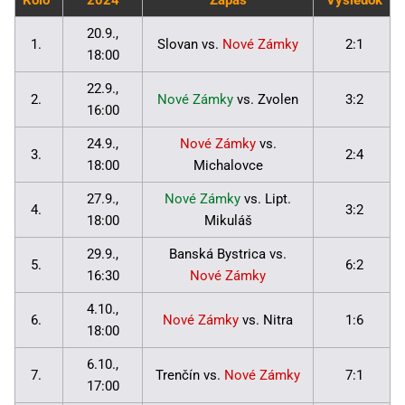
Kolo
2024
Zápas
Výsledok
20.9.,
1.
Slovan vs.
Nové Zámky
2:1
18:00
22.9.,
2.
Nové Zámky
vs. Zvolen
3:2
16:00
24.9.,
Nové Zámky
vs.
3.
2:4
18:00
Michalovce
27.9.,
Nové Zámky
vs. Lipt.
4.
3:2
18:00
Mikuláš
29.9.,
Banská Bystrica vs.
5.
6:2
16:30
Nové Zámky
4.10.,
6.
Nové Zámky
vs. Nitra
1:6
18:00
6.10.,
7.
Trenčín vs.
Nové Zámky
7:1
17:00