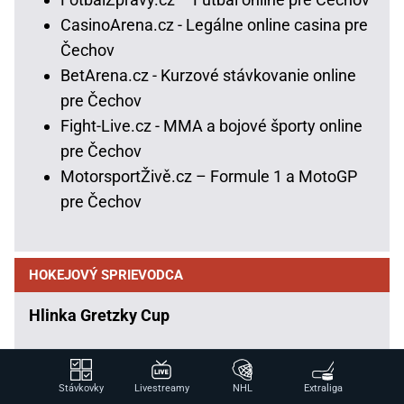
CasinoArena.cz - Legálne online casina pre
Čechov
BetArena.cz - Kurzové stávkovanie online
pre Čechov
Fight-Live.cz - MMA a bojové športy online
pre Čechov
MotorsportŽivě.cz – Formule 1 a MotoGP
pre Čechov
HOKEJOVÝ SPRIEVODCA
Hlinka Gretzky Cup
Program, výsledky, tabuľka HGC
Slovensko na HGC
Stávkovky
Livestreamy
NHL
Extraliga