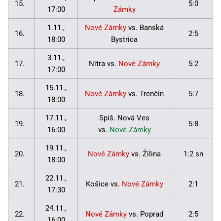
15.
5:0
17:00
Zámky
1.11.,
Nové Zámky
vs. Banská
16.
2:5
18:00
Bystrica
3.11.,
17.
Nitra vs.
Nové Zámky
5:2
17:00
15.11.,
18.
Nové Zámky
vs. Trenčín
5:7
18:00
17.11.,
Spiš. Nová Ves
19.
5:8
16:00
vs.
Nové Zámky
19.11.,
20.
Nové Zámky
vs. Žilina
1:2 sn
18:00
22.11.,
21.
Košice vs.
Nové Zámky
2:1
17:30
24.11.,
22.
Nové Zámky
vs. Poprad
2:5
16:00