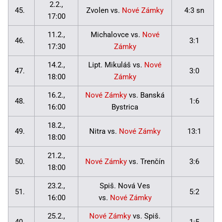
2.2.,
45.
Zvolen vs.
Nové Zámky
4:3 sn
17:00
11.2.,
Michalovce vs.
Nové
46.
3:1
17:30
Zámky
14.2.,
Lipt. Mikuláš vs.
Nové
47.
3:0
18:00
Zámky
16.2.,
Nové Zámky
vs. Banská
48.
1:6
16:00
Bystrica
18.2.,
49.
Nitra vs.
Nové Zámky
13:1
18:00
21.2.,
50.
Nové Zámky
vs. Trenčín
3:6
18:00
23.2.,
Spiš. Nová Ves
51.
5:2
16:00
vs.
Nové Zámky
25.2.,
Nové Zámky
vs. Spiš.