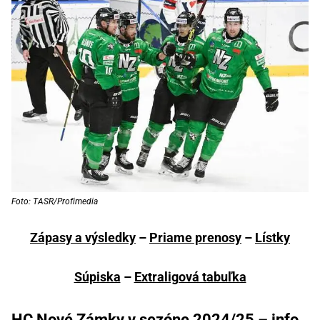
Foto: TASR/Profimedia
Zápasy a výsledky
–
Priame prenosy
–
Lístky
Súpiska
–
Extraligová tabuľka
HC Nové Zámky v sezóne 2024/25 – info,