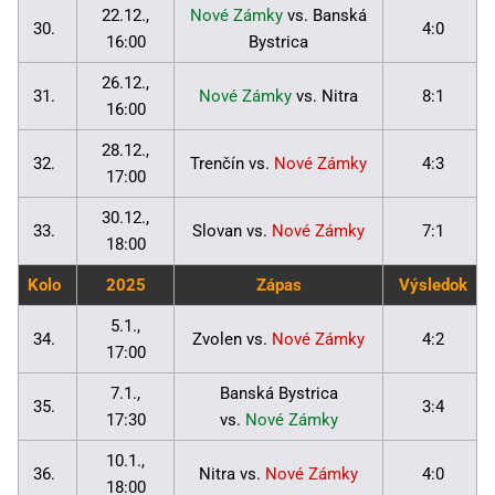
22.12.,
Nové Zámky
vs. Banská
30.
4:0
16:00
Bystrica
26.12.,
31.
Nové Zámky
vs. Nitra
8:1
16:00
28.12.,
32.
Trenčín vs.
Nové Zámky
4:3
17:00
30.12.,
33.
Slovan vs.
Nové Zámky
7:1
18:00
Kolo
2025
Zápas
Výsledok
5.1.,
34.
Zvolen vs.
Nové Zámky
4:2
17:00
7.1.,
Banská Bystrica
35.
3:4
17:30
vs.
Nové Zámky
10.1.,
36.
Nitra vs.
Nové Zámky
4:0
18:00