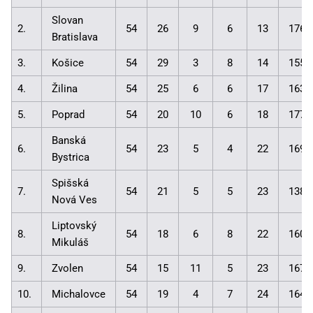
Slovan
2.
54
26
9
6
13
176:
Bratislava
3.
Košice
54
29
3
8
14
155:
4.
Žilina
54
25
6
6
17
163:
5.
Poprad
54
20
10
6
18
177:
Banská
6.
54
23
5
4
22
169:
Bystrica
Spišská
7.
54
21
5
5
23
138:
Nová Ves
Liptovský
8.
54
18
6
8
22
160:
Mikuláš
9.
Zvolen
54
15
11
5
23
167:
10.
Michalovce
54
19
4
7
24
164: