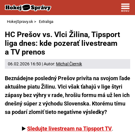
HokejSpravy.sk
>
Extraliga
HC Prešov vs. Vlci Žilina, Tipsport
liga dnes: kde pozerať livestream
a TV prenos
06.02.2026 16:50 | Autor:
Michal Čiernik
Beznádejne posledný Prešov privíta na svojom ľade
aktuálne piatu Žilinu. Vlci však ťahajú v lige štyri
zápasy bez výhry v rade, hrošiu formu má už len ich
dnešný súper z východu Slovenska. Ktorému tímu
sa podarí zlomiť tieto negatívne výsledky?
▶️
Sledujte livestream na Tipsport TV
.