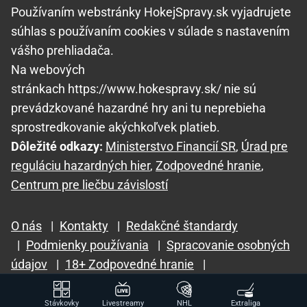
Používaním webstránky HokejSpravy.sk vyjadrujete
súhlas s používaním cookies v súlade s nastavením
vášho prehliadača.
Na webových
stránkach https://www.hokespravy.sk/ nie sú
prevádzkované hazardné hry ani tu neprebieha
sprostredkovanie akýchkoľvek platieb.
Dôležité odkazy:
Ministerstvo Financií SR
,
Úrad pre
reguláciu hazardných hier
,
Zodpovedné hranie
,
Centrum pre liečbu závislostí
O nás
|
Kontakty
|
Redakčné štandardy
|
Podmienky používania
|
Spracovanie osobných
údajov
|
18+ Zodpovedné hranie
|
GTO Solutions, s.r.o.
Stávkovky
Livestreamy
NHL
Extraliga