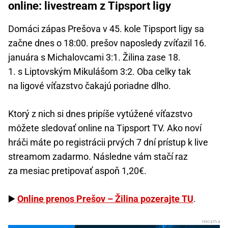
online: livestream z Tipsport ligy
Domáci zápas Prešova v 45. kole Tipsport ligy sa
začne dnes o 18:00. prešov naposledy zvíťazil 16.
januára s Michalovcami 3:1. Žilina zase 18.
1. s Liptovským Mikulášom 3:2. Oba celky tak
na ligové víťazstvo čakajú poriadne dlho.
Ktorý z nich si dnes pripíše vytúžené víťazstvo
môžete sledovať online na Tipsport TV. Ako noví
hráči máte po registrácii prvých 7 dní prístup k live
streamom zadarmo. Následne vám stačí raz
za mesiac pretipovať aspoň 1,20€.
▶️
Online prenos Prešov – Žilina pozerajte TU
.