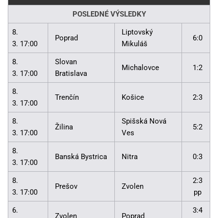
POSLEDNÉ VÝSLEDKY
8.
Liptovský
Poprad
6:0
3. 17:00
Mikuláš
8.
Slovan
Michalovce
1:2
3. 17:00
Bratislava
8.
Trenčín
Košice
2:3
3. 17:00
8.
Spišská Nová
Žilina
5:2
3. 17:00
Ves
8.
Banská Bystrica
Nitra
0:3
3. 17:00
8.
2:3
Prešov
Zvolen
3. 17:00
pp
6.
3:4
Zvolen
Poprad