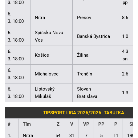
3. 18:00
pp
6.
Nitra
Prešov
8:6
3. 18:00
6.
Spišská Nová
Banská Bystrica
1:0
3. 18:00
Ves
6.
4:3
Košice
Žilina
3. 18:00
sn
6.
Michalovce
Trenčín
2:6
3. 18:00
6.
Liptovský
Slovan
1:3
3. 18:00
Mikuláš
Bratislava
TIPSPORT LIGA 2025/2026: TABUĽKA
#
Tím
Z
V
VP
PP
P
Skó
1.
Nitra
54
31
7
5
11
190: