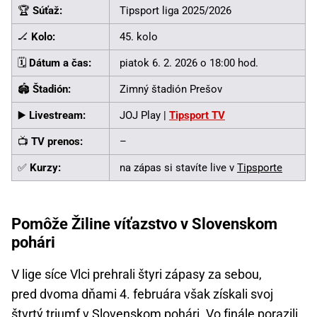
🏆
Súťaž:
Tipsport liga 2025/2026
🏒
Kolo:
45. kolo
🗓️
Dátum a čas:
piatok 6. 2. 2026 o 18:00 hod.
🏟️
Štadión:
Zimný štadión Prešov
▶️
Livestream:
JOJ Play |
Tipsport TV
📺
TV prenos:
–
✅
Kurzy:
na zápas si stavíte live v
Tipsporte
Pomôže Žiline víťazstvo v Slovenskom
pohári
V lige síce Vlci prehrali štyri zápasy za sebou,
pred dvoma dňami 4. februára však získali svoj
štvrtý triumf v
Slovenskom pohári
. Vo finále porazili