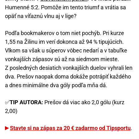
Humenné 5:2. Pomôže im tento triumf a vrátia sa
opäť na víťaznú vlnu aj v lige?
Podľa bookmakerov o tom niet pochýb. Pri kurze
1,55 na Žilinu im verí dokonca až 94 % tipujúcich.
Vlkom sa však u súperov vôbec nedarí a v tabuľke
vonkajších zápasov sú až na siedmom mieste.
Z posledných desiatich vonkajších duelov vyhrali len
dva. Prešov naopak doma dokáže potrápiť každého
a dnes minimálne dva góly podľa mňa dá.
✅
TIP AUTORA:
Prešov dá viac ako 2,0 gólu (kurz
2,00)
Stavte si na zápas za 20 € zadarmo od Tipsportu
.