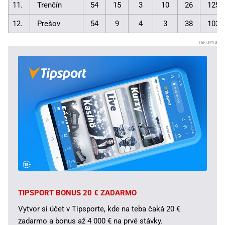
11.
Trenčín
54
15
3
10
26
125:
12.
Prešov
54
9
4
3
38
103:
TIPSPORT BONUS 20 € ZADARMO
Vytvor si účet v Tipsporte, kde na teba čaká 20 €
zadarmo a bonus až 4 000 € na prvé stávky.