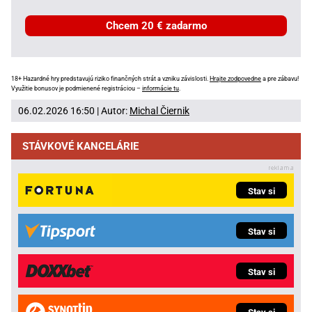
Chcem 20 € zadarmo
18+ Hazardné hry predstavujú riziko finančných strát a vzniku závislosti.
Hrajte zodpovedne
a pre zábavu!
Využitie bonusov je podmienené registráciou –
informácie tu
.
06.02.2026 16:50 | Autor:
Michal Čiernik
STÁVKOVÉ KANCELÁRIE
Stav si
Stav si
Stav si