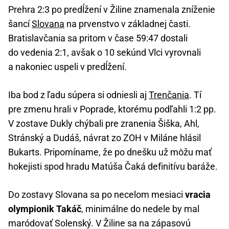
Prehra 2:3 po predĺžení v Žiline znamenala zníženie
šancí
Slovana
na prvenstvo v základnej časti.
Bratislavčania sa pritom v čase 59:47 dostali
do vedenia 2:1, avšak o 10 sekúnd Vlci vyrovnali
a nakoniec uspeli v predĺžení.
Iba bod z ľadu súpera si odniesli aj
Trenčania
. Tí
pre zmenu hrali v Poprade, ktorému podľahli 1:2 pp.
V zostave Dukly chýbali pre zranenia Šiška, Ahl,
Stránský a Dudáš, návrat zo ZOH v Miláne hlásil
Bukarts. Pripomíname, že po dnešku už môžu mať
hokejisti spod hradu Matúša Čaká definitívu baráže.
Do zostavy Slovana sa po necelom mesiaci
vracia
olympionik Takáč
, minimálne do nedele by mal
maródovať Solenský. V Žiline sa na zápasovú