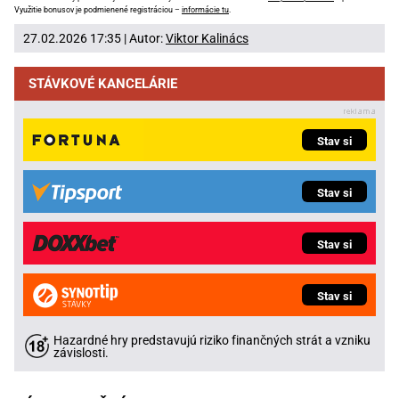
Využitie bonusov je podmienené registráciou –
informácie tu
.
27.02.2026 17:35 | Autor:
Viktor Kalinács
STÁVKOVÉ KANCELÁRIE
Stav si
Stav si
Stav si
Stav si
Hazardné hry predstavujú riziko finančných strát a vzniku
závislosti.