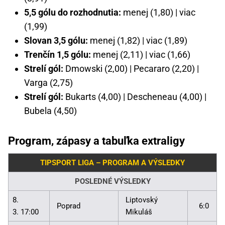
5,5 gólu do rozhodnutia:
menej (1,80) | viac
(1,99)
Slovan 3,5 gólu:
menej (1,82) | viac (1,89)
Trenčín 1,5 gólu:
menej (2,11) | viac (1,66)
Strelí gól:
Dmowski (2,00) | Pecararo (2,20) |
Varga (2,75)
Strelí gól:
Bukarts (4,00) | Descheneau (4,00) |
Bubela (4,50)
Program, zápasy a tabuľka extraligy
TIPSPORT LIGA – PROGRAM A VÝSLEDKY
POSLEDNÉ VÝSLEDKY
8.
Liptovský
Poprad
6:0
3. 17:00
Mikuláš