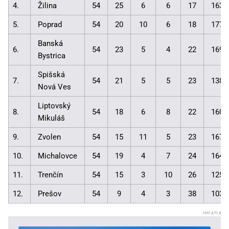
4.
Žilina
54
25
6
6
17
163:
5.
Poprad
54
20
10
6
18
177:
Banská
6.
54
23
5
4
22
169:
Bystrica
Spišská
7.
54
21
5
5
23
138:
Nová Ves
Liptovský
8.
54
18
6
8
22
160:
Mikuláš
9.
Zvolen
54
15
11
5
23
167:
10.
Michalovce
54
19
4
7
24
164:
11.
Trenčín
54
15
3
10
26
125:
12.
Prešov
54
9
4
3
38
103: