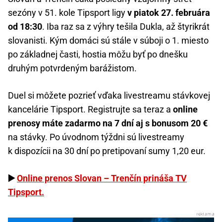
sezóny v 51. kole Tipsport ligy
v piatok 27. februára
od 18:30
. Iba raz sa z výhry tešila Dukla, až štyrikrát
slovanisti. Kým domáci sú stále v súboji o 1. miesto
po základnej časti, hostia môžu byť po dnešku
druhým potvrdeným barážistom.
Duel si môžete pozrieť vďaka livestreamu stávkovej
kancelárie Tipsport. Registrujte sa teraz a
online
prenosy máte zadarmo na 7 dní aj s bonusom 20 €
na stávky. Po úvodnom týždni sú livestreamy
k dispozícii na 30 dní po pretipovaní sumy 1,20 eur.
▶️
Online prenos Slovan – Trenčín prináša TV
Tipsport.