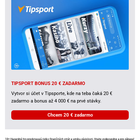
TIPSPORT BONUS 20 € ZADARMO
Vytvor si účet v Tipsporte, kde na teba čaká 20 €
zadarmo a bonus až 4 000 € na prvé stávky.
Chcem 20 € zadarmo
18+ Hazardné hry predstavujú riziko finančných strát a vzniku závislosti.
Hrajte zodpovedne
a pre zábavu!