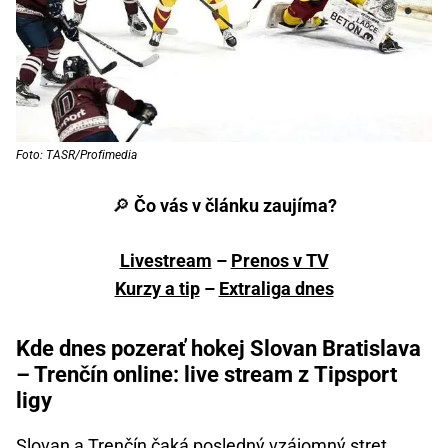
Foto: TASR/Profimedia
🔎
Čo vás v článku zaujíma?
Livestream
–
Prenos v TV
Kurzy a tip
–
Extraliga dnes
Kde dnes pozerať hokej Slovan Bratislava
– Trenčín online: live stream z Tipsport
ligy
Slovan a Trenčín čaká posledný vzájomný stret