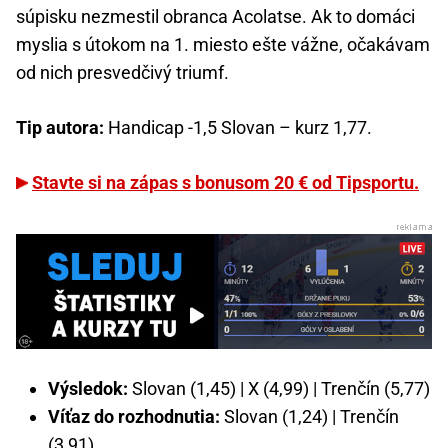
súpisku nezmestil obranca Acolatse. Ak to domáci
myslia s útokom na 1. miesto ešte vážne, očakávam
od nich presvedčivý triumf.
Tip autora:
Handicap -1,5 Slovan – kurz 1,77.
Stavte si na zápas s bonusom 20 € od Tipsportu.
Výsledok:
Slovan (1,45) | X (4,99) | Trenčín (5,77)
Víťaz do rozhodnutia:
Slovan (1,24) | Trenčín
(3,91)