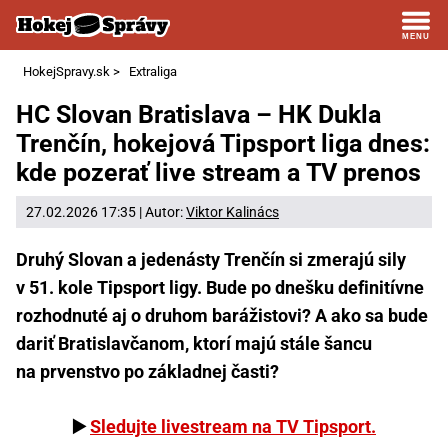
HokejSpravy.sk
>
Extraliga
HC Slovan Bratislava – HK Dukla
Trenčín, hokejová Tipsport liga dnes:
kde pozerať live stream a TV prenos
27.02.2026 17:35 | Autor:
Viktor Kalinács
Druhý Slovan a jedenásty Trenčín si zmerajú sily
v 51. kole Tipsport ligy. Bude po dnešku definitívne
rozhodnuté aj o druhom barážistovi? A ako sa bude
dariť Bratislavčanom, ktorí majú stále šancu
na prvenstvo po základnej časti?
▶️
Sledujte livestream na TV Tipsport.