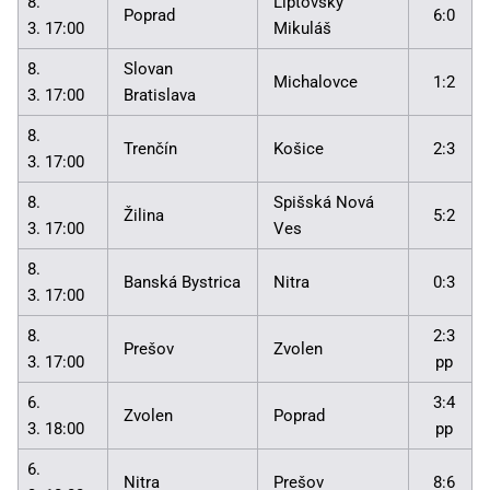
8.
Liptovský
Poprad
6:0
3. 17:00
Mikuláš
8.
Slovan
Michalovce
1:2
3. 17:00
Bratislava
8.
Trenčín
Košice
2:3
3. 17:00
8.
Spišská Nová
Žilina
5:2
3. 17:00
Ves
8.
Banská Bystrica
Nitra
0:3
3. 17:00
8.
2:3
Prešov
Zvolen
3. 17:00
pp
6.
3:4
Zvolen
Poprad
3. 18:00
pp
6.
Nitra
Prešov
8:6