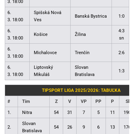
3. 18:00
6.
Spišská Nová
Banská Bystrica
1:0
3. 18:00
Ves
6.
4:3
Košice
Žilina
3. 18:00
sn
6.
Michalovce
Trenčín
2:6
3. 18:00
6.
Liptovský
Slovan
1:3
3. 18:00
Mikuláš
Bratislava
TIPSPORT LIGA 2025/2026: TABUĽKA
#
Tím
Z
V
VP
PP
P
Skó
1.
Nitra
54
31
7
5
11
190:
Slovan
2.
54
26
9
6
13
176:
Bratislava