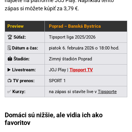
nájdete na platforme JOJ Play. Napríklad tento
zápas si môžete kúpiť za 3,79 €.
Preview
Poprad – Banská Bystrica
🏆
Súťaž:
Tipsport liga 2025/2026
🗓️
Dátum a čas:
piatok 6. februára 2026 o 18:00 hod.
🏟️
Štadión:
Zimný štadión Poprad
▶️
Livestream:
JOJ Play |
Tipsport TV
📺
TV prenos:
SPORT 1
✅
Kurzy:
na zápas si stavíte live v
Tipsporte
Domáci sú nižšie, ale vidia ich ako
favoritov