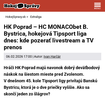
HokejSpravy.sk
>
Extraliga
HK Poprad – HC MONACObet B.
Bystrica, hokejová Tipsport liga
dnes: kde pozerať livestream a TV
prenos
06.02.2026 17:00 | Autor:
Ivan Harčár
Hráči HK Poprad majú navonok dobrý deväťbodový
náskok na šiestom mieste pred Zvolenom.
V dnešnom 45. kole Tipsport ligy privítajú Banskú
Bystricu, ktorá je o dve priečky vyššie. Ako sa
skončí jeden zo šlágrov?