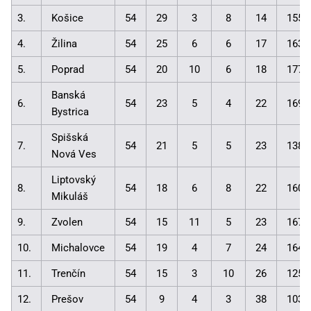
3.
Košice
54
29
3
8
14
155:
4.
Žilina
54
25
6
6
17
163:
5.
Poprad
54
20
10
6
18
177:
Banská
6.
54
23
5
4
22
169:
Bystrica
Spišská
7.
54
21
5
5
23
138:
Nová Ves
Liptovský
8.
54
18
6
8
22
160:
Mikuláš
9.
Zvolen
54
15
11
5
23
167:
10.
Michalovce
54
19
4
7
24
164:
11.
Trenčín
54
15
3
10
26
125:
12.
Prešov
54
9
4
3
38
103: