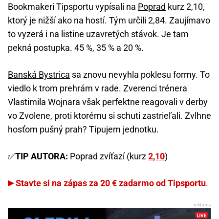
Bookmakeri Tipsportu vypísali na
Poprad
kurz 2,10,
ktorý je nižší ako na hostí. Tým určili 2,84. Zaujímavo
to vyzerá i na listine uzavretých stávok. Je tam
pekná postupka. 45 %, 35 % a 20 %.
Banská Bystrica
sa znovu nevyhla poklesu formy. To
viedlo k trom prehrám v rade. Zverenci trénera
Vlastimila Wojnara však perfektne reagovali v derby
vo Zvolene, proti ktorému si schuti zastrieľali. Zvlhne
hosťom pušný prah? Tipujem jednotku.
✅
TIP AUTORA:
Poprad zvíťazí (kurz
2,10
)
Stavte si na zápas za 20 € zadarmo od Tipsportu
.