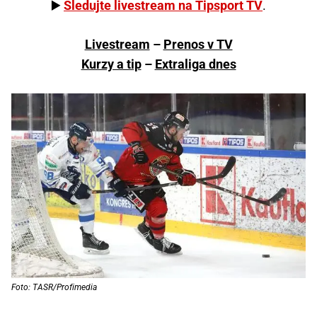
▶️
Sledujte livestream na Tipsport TV
.
Livestream
–
Prenos v TV
Kurzy a tip
–
Extraliga dnes
Foto: TASR/Profimedia