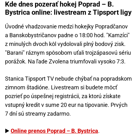
Kde dnes pozerať hokej Poprad – B.
Bystrica online: livestream z Tipsport ligy
Úvodné vhadzovanie medzi hokejky Popradčanov
a Banskobystričanov padne o 18:00 hod. "Kamzíci"
z minulých dvoch kôl vydolovali plný bodový zisk.
"Barani" ráznym spôsobom uťali trojzápasovú sériu
porážok. Na ľade Zvolena triumfovali vysoko 7:3.
Stanica Tipsport TV nebude chýbať na popradskom
zimnom štadióne. Livestream si budete môcť
pozrieť po úspešnej registrácii, za ktorú získate
vstupný kredit v sume 20 eur na tipovanie. Prvých
7 dní sú streamy zadarmo.
▶️
Online prenos Poprad – B. Bystrica
.