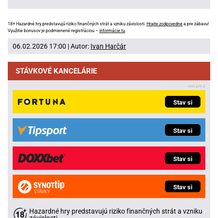
18+ Hazardné hry predstavujú riziko finančných strát a vzniku závislosti.
Hrajte zodpovedne
a pre zábavu!
Využitie bonusov je podmienené registráciou –
informácie tu
.
06.02.2026 17:00 | Autor:
Ivan Harčár
STÁVKOVÉ KANCELÁRIE
Stav si
Stav si
Stav si
Stav si
Hazardné hry predstavujú riziko finančných strát a vzniku