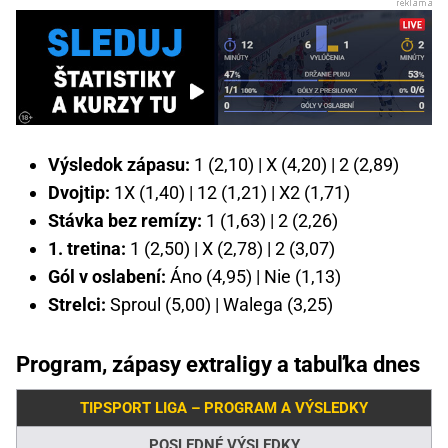
Výsledok zápasu:
1 (2,10) | X (4,20) | 2 (2,89)
Dvojtip:
1X (1,40) | 12 (1,21) | X2 (1,71)
Stávka bez remízy:
1 (1,63) | 2 (2,26)
1. tretina:
1 (2,50) | X (2,78) | 2 (3,07)
Gól v oslabení:
Áno (4,95) | Nie (1,13)
Strelci:
Sproul (5,00) | Walega (3,25)
Program, zápasy extraligy a tabuľka dnes
TIPSPORT LIGA – PROGRAM A VÝSLEDKY
POSLEDNÉ VÝSLEDKY