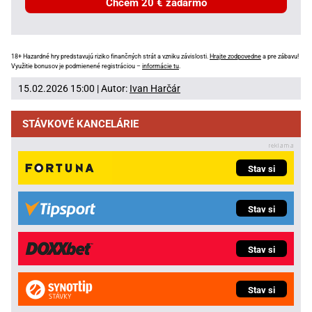
Chcem 20 € zadarmo
18+ Hazardné hry predstavujú riziko finančných strát a vzniku závislosti.
Hrajte zodpovedne
a pre zábavu!
Využitie bonusov je podmienené registráciou –
informácie tu
.
15.02.2026 15:00 | Autor:
Ivan Harčár
STÁVKOVÉ KANCELÁRIE
Stav si
Stav si
Stav si
Stav si