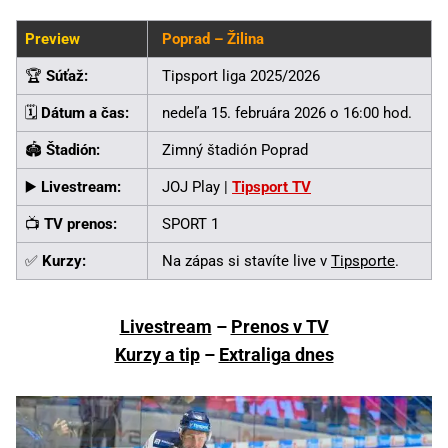
Preview
Poprad – Žilina
🏆
Súťaž:
Tipsport liga 2025/2026
🗓️
Dátum a čas:
nedeľa 15. februára 2026 o 16:00 hod.
🏟️
Štadión:
Zimný štadión Poprad
▶️
Livestream:
JOJ Play |
Tipsport TV
📺
TV prenos:
SPORT 1
✅
Kurzy:
Na zápas si stavíte live v
Tipsporte
.
Livestream
–
Prenos v TV
Kurzy a tip
–
Extraliga dnes