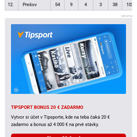
12.
Prešov
54
9
4
3
38
103:
TIPSPORT BONUS 20 € ZADARMO
Vytvor si účet v Tipsporte, kde na teba čaká 20 €
zadarmo a bonus až 4 000 € na prvé stávky.