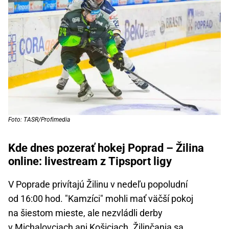
Foto: TASR/Profimedia
Kde dnes pozerať hokej Poprad – Žilina
online: livestream z Tipsport ligy
V Poprade privítajú Žilinu v nedeľu popoludní
od 16:00 hod. "Kamzíci" mohli mať väčší pokoj
na šiestom mieste, ale nezvládli derby
v Michalovciach ani Košiciach. Žilinčania sa