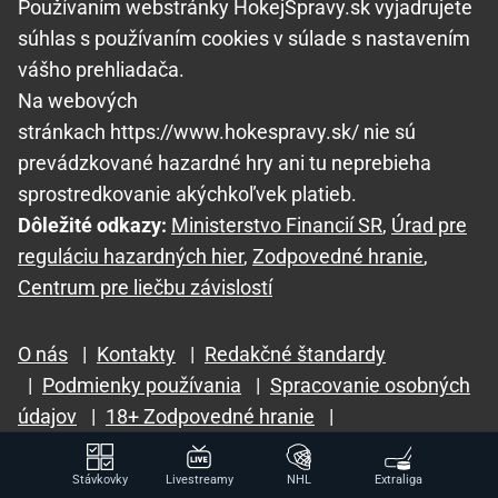
Používaním webstránky HokejSpravy.sk vyjadrujete
súhlas s používaním cookies v súlade s nastavením
vášho prehliadača.
Na webových
stránkach https://www.hokespravy.sk/ nie sú
prevádzkované hazardné hry ani tu neprebieha
sprostredkovanie akýchkoľvek platieb.
Dôležité odkazy:
Ministerstvo Financií SR
,
Úrad pre
reguláciu hazardných hier
,
Zodpovedné hranie
,
Centrum pre liečbu závislostí
O nás
|
Kontakty
|
Redakčné štandardy
|
Podmienky používania
|
Spracovanie osobných
údajov
|
18+ Zodpovedné hranie
|
GTO Solutions, s.r.o.
Stávkovky
Livestreamy
NHL
Extraliga