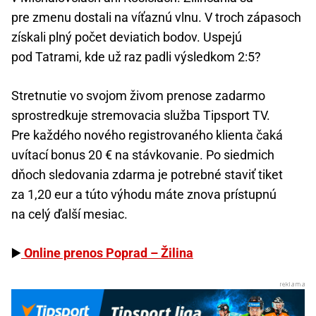
pre zmenu dostali na víťaznú vlnu. V troch zápasoch
získali plný počet deviatich bodov. Uspejú
pod Tatrami, kde už raz padli výsledkom 2:5?
Stretnutie vo svojom živom prenose zadarmo
sprostredkuje stremovacia služba Tipsport TV.
Pre každého nového registrovaného klienta čaká
uvítací bonus 20 € na stávkovanie. Po siedmich
dňoch sledovania zdarma je potrebné staviť tiket
za 1,20 eur a túto výhodu máte znova prístupnú
na celý ďalší mesiac.
▶️
Online prenos Poprad – Žilina