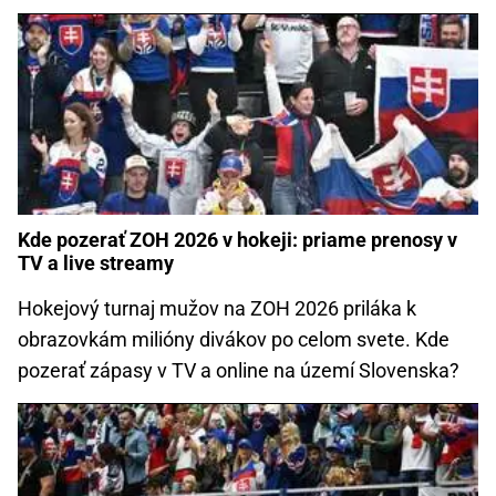
Kde pozerať ZOH 2026 v hokeji: priame prenosy v
TV a live streamy
Hokejový turnaj mužov na ZOH 2026 priláka k
obrazovkám milióny divákov po celom svete. Kde
pozerať zápasy v TV a online na území Slovenska?