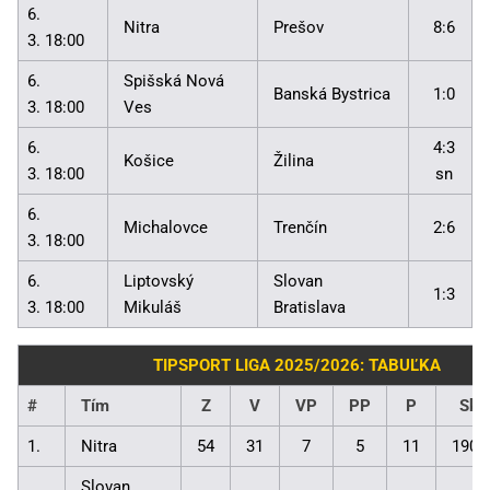
6.
Nitra
Prešov
8:6
3. 18:00
6.
Spišská Nová
Banská Bystrica
1:0
3. 18:00
Ves
6.
4:3
Košice
Žilina
3. 18:00
sn
6.
Michalovce
Trenčín
2:6
3. 18:00
6.
Liptovský
Slovan
1:3
3. 18:00
Mikuláš
Bratislava
TIPSPORT LIGA 2025/2026: TABUĽKA
#
Tím
Z
V
VP
PP
P
Skó
1.
Nitra
54
31
7
5
11
190:
Slovan