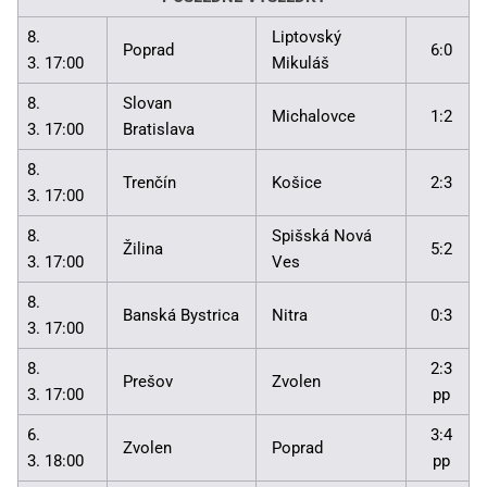
8.
Liptovský
Poprad
6:0
3. 17:00
Mikuláš
8.
Slovan
Michalovce
1:2
3. 17:00
Bratislava
8.
Trenčín
Košice
2:3
3. 17:00
8.
Spišská Nová
Žilina
5:2
3. 17:00
Ves
8.
Banská Bystrica
Nitra
0:3
3. 17:00
8.
2:3
Prešov
Zvolen
3. 17:00
pp
6.
3:4
Zvolen
Poprad
3. 18:00
pp