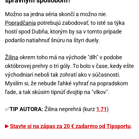
správnym spôsobom?
Možno sa jedna séria skončí a možno nie.
Popradčania
potrebujú zabodovať, to isté sa týka
hostí spod Dubňa, ktorým by sa v tomto prípade
podarilo natiahnuť šnúru na štyri duely.
Žilina
okrem toho má na východe "dlh" v podobe
októbrovej prehry o tri góly. To bolo v čase, kedy ešte
východniari neboli tak zohratí ako v súčasnosti.
Myslím si, že nebude ľahké vyhrať na popradskom
ľade, a tak skúsim tipnúť dvojtip na "vlkov".
✅
TIP AUTORA:
Žilina neprehrá (kurz
1,71
)
Stavte si na zápas za 20 € zadarmo od Tipsportu
.