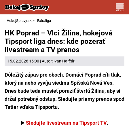
HokejSpravy.sk
>
Extraliga
HK Poprad – Vlci Žilina, hokejová
Tipsport liga dnes: kde pozerať
livestream a TV prenos
15.02.2026 15:00 | Autor:
Ivan Harčár
Dôležitý zápas pre oboch. Domáci Poprad cíti tlak,
ktorý na neho vyvíja siedma Spišská Nová Ves.
Dnes bude teda musieť poraziť štvrtú Žilinu, aby si
držal potrebný odstup. Sledujte priamy prenos spod
Tatier vďaka Tipsportu.
▶️
Sledujte livestream na Tipsport TV
.