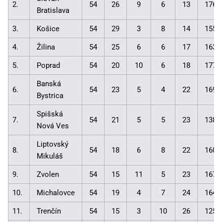
2.
54
26
9
6
13
176:
Bratislava
3.
Košice
54
29
3
8
14
155:
4.
Žilina
54
25
6
6
17
163:
5.
Poprad
54
20
10
6
18
177:
Banská
6.
54
23
5
4
22
169:
Bystrica
Spišská
7.
54
21
5
5
23
138:
Nová Ves
Liptovský
8.
54
18
6
8
22
160:
Mikuláš
9.
Zvolen
54
15
11
5
23
167:
10.
Michalovce
54
19
4
7
24
164:
11.
Trenčín
54
15
3
10
26
125: