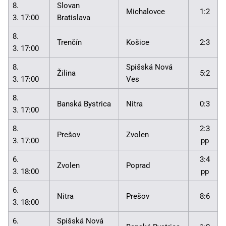
8.
Slovan
Michalovce
1:2
3. 17:00
Bratislava
8.
Trenčín
Košice
2:3
3. 17:00
8.
Spišská Nová
Žilina
5:2
3. 17:00
Ves
8.
Banská Bystrica
Nitra
0:3
3. 17:00
8.
2:3
Prešov
Zvolen
3. 17:00
pp
6.
3:4
Zvolen
Poprad
3. 18:00
pp
6.
Nitra
Prešov
8:6
3. 18:00
6.
Spišská Nová