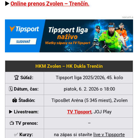
▶️
Online prenos Zvolen – Trenčín.
HKM Zvolen – HK Dukla Trenčín
🏆
Súťaž:
Tipsport liga 2025/2026, 45. kolo
🗓️
Dátum, čas:
piatok, 6. 2. 2026 o 18:00
🏟️
Štadión:
TiposBet Aréna (5 345 miest), Zvolen
▶️
Livestream:
TV Tipsport
, JOJ Play
📺
TV prenos:
–
✅
Kurzy:
na zápas si stavíte
live v Tipsporte