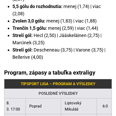
5,5 gólu do rozhodnutia:
menej (1,74) | viac
(2,08)
Zvolen 3,0 gólu:
menej (1,83) | viac (1,88)
Trenčín 1,5 gólu:
menej (2,59) | viac (1,44)
Strelí gól:
Hecl (2,50) | Jääskeläinen (2,75) |
Marcinek (3,25)
Strelí gól:
Descheneau (3,75) | Varone (3,75) |
Bellerive (4,00)
Program, zápasy a tabuľka extraligy
TIPSPORT LIGA – PROGRAM A VÝSLEDKY
POSLEDNÉ VÝSLEDKY
8.
Liptovský
Poprad
6:0
3. 17:00
Mikuláš