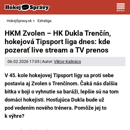
HokejSpravy.sk
>
Extraliga
HKM Zvolen – HK Dukla Trenčín,
hokejová Tipsport liga dnes: kde
pozerať live stream a TV prenos
06.02.2026 17:05 | Autor:
Viktor Kalinács
V 45. kole hokejovej Tipsport ligy sa proti sebe
postavia aj Zvolen s Trenčínom. Čaká nás ďalšia
bitka v boji o vyhnutie sa baráži, lepšie sú na tom
domáci hokejisti. Hosťujúca Dukla bude už
pod vedením nového trénera. Pomôže jej to
k výhre?