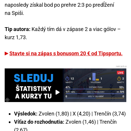
naposledy získal bod po prehre 2:3 po predĺžení
na Spiši.
Tip autora:
Každý tím dá v zápase 2 a viac gólov –
kurz 1,73.
Stavte si na zápas s bonusom 20 € od Tipsportu.
Výsledok:
Zvolen (1,80) | X (4,20) | Trenčín (3,74)
Víťaz do rozhodnutia:
Zvolen (1,46) | Trenčín
(2,67)