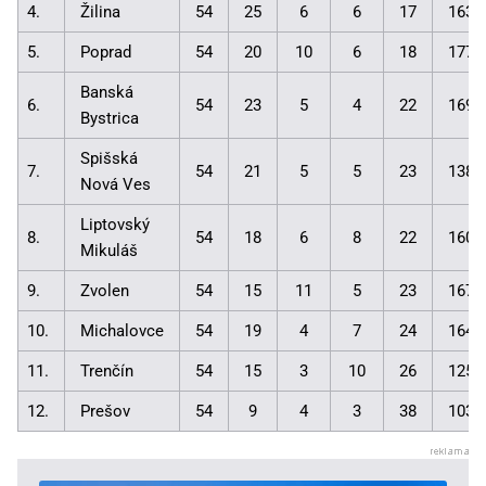
4.
Žilina
54
25
6
6
17
163:
5.
Poprad
54
20
10
6
18
177:
Banská
6.
54
23
5
4
22
169:
Bystrica
Spišská
7.
54
21
5
5
23
138:
Nová Ves
Liptovský
8.
54
18
6
8
22
160:
Mikuláš
9.
Zvolen
54
15
11
5
23
167:
10.
Michalovce
54
19
4
7
24
164:
11.
Trenčín
54
15
3
10
26
125:
12.
Prešov
54
9
4
3
38
103: