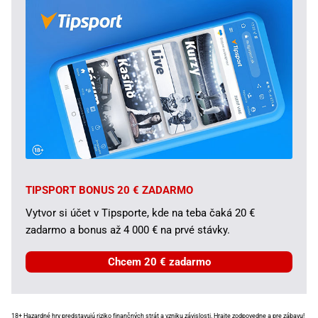
TIPSPORT BONUS 20 € ZADARMO
Vytvor si účet v Tipsporte, kde na teba čaká 20 €
zadarmo a bonus až 4 000 € na prvé stávky.
Chcem 20 € zadarmo
18+ Hazardné hry predstavujú riziko finančných strát a vzniku závislosti.
Hrajte zodpovedne
a pre zábavu!