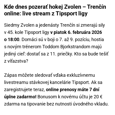
Kde dnes pozerať hokej Zvolen – Trenčín
online: live stream z Tipsport ligy
Siedmy Zvolen a jedenásty Trenčín si zmerajú sily
v 45. kole Tipsport ligy
v piatok 6. februára 2026
o 18:00
. Domáci sú v boji o 7. až 9. pozíciu, hostia
s novým trénerom Toddom Bjorkstrandom majú
jediný cieľ: dostať sa z 11. priečky. Kto sa bude tešiť
z víťazstva?
Zápas môžete sledovať vďaka exkluzívnemu
livestreamu stávkovej kancelárie Tipsport. Ak sa
zaregistrujete teraz,
online prenosy máte 7 dní
úplne zadarmo!
Bonusom k novému účtu je 20 €
zdarma na tipovanie bez nutnosti úvodného vkladu.