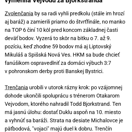
vymenila Vejvodu za Bjorkstranda
Zvolenčania
by sa radi vyhli predkolu (stále im hrozí
aj baráž) a zamierili priamo do štvrťfinále, no manko
na TOP 6 činí 10 kôl pred koncom základnej časti
deväť bodov. Vyzerá to skôr na bitku o 7. až 9.
pozíciu, keď zhodne 59 bodov má aj Liptovský
Mikuláš a Spišská Nová Ves. HKM sa bude chcieť
fanúšikom ospravedlniť za domáci výbuch 3:7
v pohronskom derby proti Banskej Bystrici.
Trenčania
urobili v utorok rázny krok: po vzájomnej
dohode ukončili spoluprácu s trénerom Otakarom
Vejvodom, ktorého nahradil Todd Bjorkstrand. Ten
má jasnú úlohu: dostať Duklu aspoň na 10. miesto
a vyhnúť sa baráži. Strata na desiate Michalovce je
päťbodová, "vojaci" majú duel k dobru. Trenčín