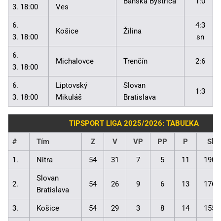
Banská Bystrica
1:0
3. 18:00
Ves
6.
4:3
Košice
Žilina
3. 18:00
sn
6.
Michalovce
Trenčín
2:6
3. 18:00
6.
Liptovský
Slovan
1:3
3. 18:00
Mikuláš
Bratislava
TIPSPORT LIGA 2025/2026: TABUĽKA
#
Tím
Z
V
VP
PP
P
Skó
1.
Nitra
54
31
7
5
11
190:
Slovan
2.
54
26
9
6
13
176:
Bratislava
3.
Košice
54
29
3
8
14
155: