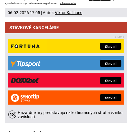
Využitie bonusov je podmienené registráciou –
informácie tu
.
06.02.2026 17:05 | Autor:
Viktor Kalinács
STÁVKOVÉ KANCELÁRIE
Stav si
Stav si
Stav si
Stav si
Hazardné hry predstavujú riziko finančných strát a vzniku
závislosti.