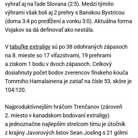
vyhrať aj na ľade Slovana (2:5). Medzi týmito
výhrami však boli aj 2 prehry s Banskou Bystricou
(doma 3:4 po predĺžení a vonku 3:0). Aktuálna forma
Vojakov sa dá definovať ako nestála.
V
tabuľke extraligy
sú po 38 odohraných zápasoch
na 8. mieste so 17 víťazstvami, 19 prehrami
a ziskom 1 bodu v dvoch zápasoch. Celkový
dosiahnuty počet bodov zverencov fínskeho kouča
Tommiho Hamalainena je zatiaľ na čísle 53, skóre je
104:120.
Najproduktívnejším hráčom Trenčanov (zároveň
2. miesto v kanadskom bodovaní extraligy)
a jednoznačne najlepším strelcom tímu je útočník
z krajiny Javorových listov Sean Josling s 21 gólmi