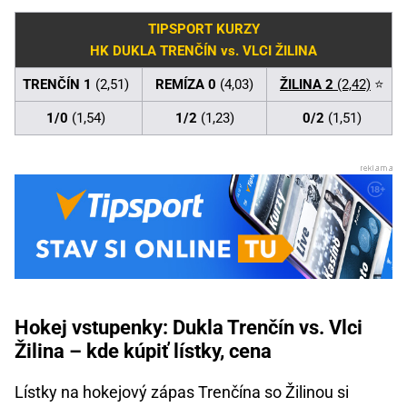
TIPSPORT KURZY
HK DUKLA TRENČÍN vs. VLCI ŽILINA
TRENČÍN 1
(2,51)
REMÍZA 0
(4,03)
ŽILINA 2
(2,42)
⭐
1/0
(1,54)
1/2
(1,23)
0/2
(1,51)
Hokej vstupenky: Dukla Trenčín vs. Vlci
Žilina – kde kúpiť lístky, cena
Lístky na hokejový zápas Trenčína so Žilinou si