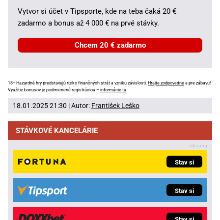
Vytvor si účet v Tipsporte, kde na teba čaká 20 €
zadarmo a bonus až 4 000 € na prvé stávky.
Chcem 20 € zadarmo
18+ Hazardné hry predstavujú riziko finančných strát a vzniku závislosti.
Hrajte zodpovedne
a pre zábavu!
Využitie bonusov je podmienené registráciou –
informácie tu
.
18.01.2025 21:30 | Autor:
František Leško
STÁVKOVÉ KANCELÁRIE
Stav si
Stav si
Stav si