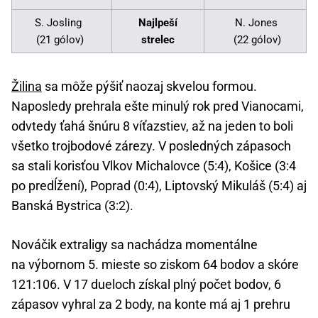
S. Josling
Najlpeší
N. Jones
(21 gólov)
strelec
(22 gólov)
Žilina
sa môže pýšiť naozaj skvelou formou.
Naposledy prehrala ešte minulý rok pred Vianocami,
odvtedy ťahá šnúru 8 víťazstiev, až na jeden to boli
všetko trojbodové zárezy. V posledných zápasoch
sa stali korisťou Vlkov Michalovce (5:4), Košice (3:4
po predĺžení), Poprad (0:4), Liptovský Mikuláš (5:4) aj
Banská Bystrica (3:2).
Nováčik extraligy sa nachádza momentálne
na výbornom 5. mieste so ziskom 64 bodov a skóre
121:106. V 17 dueloch získal plný počet bodov, 6
zápasov vyhral za 2 body, na konte má aj 1 prehru