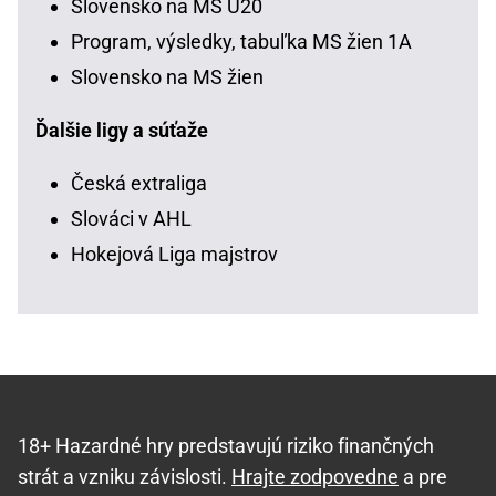
Slovensko na MS U20
Program, výsledky, tabuľka MS žien 1A
Slovensko na MS žien
Ďalšie ligy a súťaže
Česká extraliga
Slováci v AHL
Hokejová Liga majstrov
18+ Hazardné hry predstavujú riziko finančných
strát a vzniku závislosti.
Hrajte zodpovedne
a pre