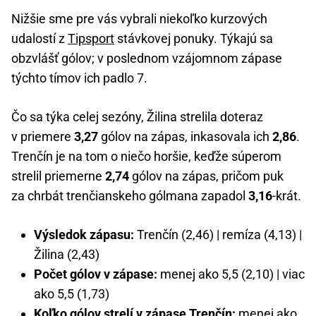
Nižšie sme pre vás vybrali niekoľko kurzových
udalostí z
Tipsport
stávkovej ponuky. Týkajú sa
obzvlášť gólov; v poslednom vzájomnom zápase
týchto tímov ich padlo 7.
Čo sa týka celej sezóny, Žilina strelila doteraz
v priemere
3,27
gólov na zápas, inkasovala ich
2,86
.
Trenčín je na tom o niečo horšie, keďže súperom
strelil priemerne
2,74
gólov na zápas, pričom puk
za chrbát trenčianskeho gólmana zapadol
3,16
-krát.
Výsledok zápasu:
Trenčín (2,46) | remíza (4,13) |
Žilina (2,43)
Počet gólov v zápase:
menej ako 5,5 (2,10) | viac
ako 5,5 (1,73)
Koľko gólov strelí v zápase Trenčín:
menej ako