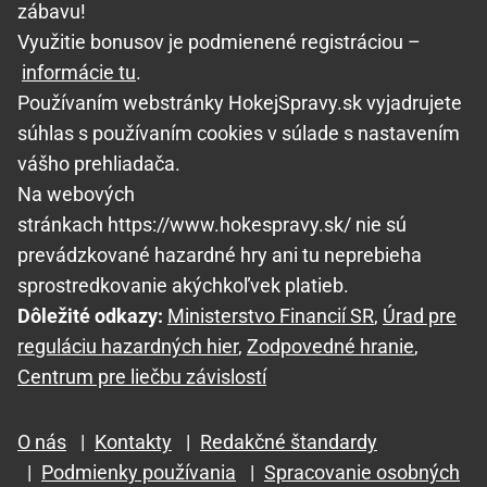
zábavu!
Využitie bonusov je podmienené registráciou –
informácie tu
.
Používaním webstránky HokejSpravy.sk vyjadrujete
súhlas s používaním cookies v súlade s nastavením
vášho prehliadača.
Na webových
stránkach https://www.hokespravy.sk/ nie sú
prevádzkované hazardné hry ani tu neprebieha
sprostredkovanie akýchkoľvek platieb.
Dôležité odkazy:
Ministerstvo Financií SR
,
Úrad pre
reguláciu hazardných hier
,
Zodpovedné hranie
,
Centrum pre liečbu závislostí
O nás
|
Kontakty
|
Redakčné štandardy
|
Podmienky používania
|
Spracovanie osobných