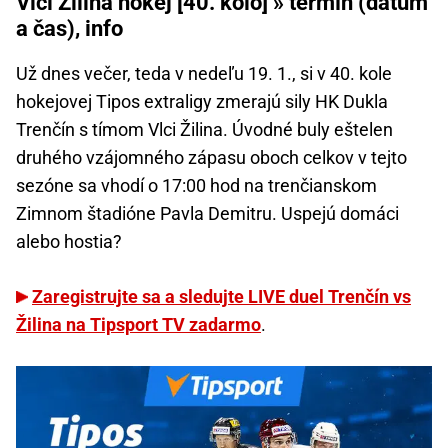
Vlci Žilina hokej [40. kolo] » termín (dátum
a čas), info
Už dnes večer, teda v nedeľu 19. 1., si v 40. kole
hokejovej Tipos extraligy zmerajú sily HK Dukla
Trenčín s tímom Vlci Žilina. Úvodné buly eštelen
druhého vzájomného zápasu oboch celkov v tejto
sezóne sa vhodí o 17:00 hod na trenčianskom
Zimnom štadióne Pavla Demitru. Uspejú domáci
alebo hostia?
Zaregistrujte sa a sledujte LIVE duel Trenčín vs
Žilina na Tipsport TV zadarmo
.