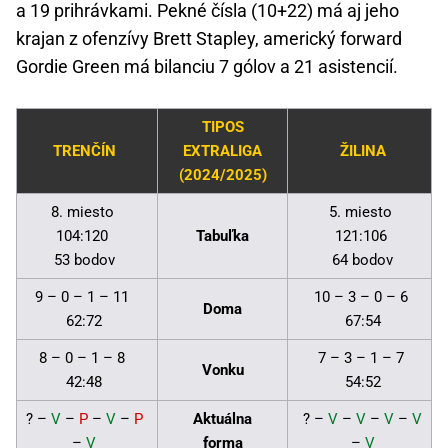
a 19 prihrávkami. Pekné čísla (10+22) má aj jeho
krajan z ofenzívy Brett Stapley, americký forward
Gordie Green má bilanciu 7 gólov a 21 asistencií.
TIPOS
TRENČÍN
EXTRALIGA
ŽILINA
(2024/2025)
8. miesto
5. miesto
104:120
Tabuľka
121:106
53 bodov
64 bodov
9 – 0 – 1 – 11
10 – 3 – 0 – 6
Doma
62:72
67:54
8 – 0 – 1 – 8
7 – 3 – 1 – 7
Vonku
42:48
54:52
? –
V
–
P
–
V
–
P
Aktuálna
? –
V
–
V
–
V
–
V
–
V
forma
–
V