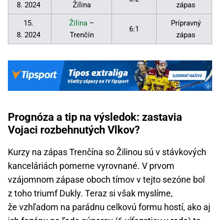
8. 2024
Žilina
zápas
15.
Žilina
–
Prípravný
6:1
8. 2024
Trenčín
zápas
Prognóza a tip na výsledok: zastavia
Vojaci rozbehnutých Vlkov?
Kurzy na zápas Trenčína so Žilinou sú v stávkových
kanceláriách pomerne vyrovnané. V prvom
vzájomnom zápase oboch tímov v tejto sezóne bol
z toho triumf Dukly. Teraz si však myslíme,
že vzhľadom na parádnu celkovú formu hostí, ako aj