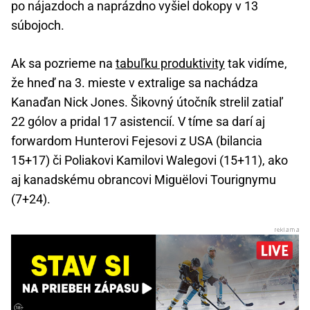
po nájazdoch a naprázdno vyšiel dokopy v 13
súbojoch.
Ak sa pozrieme na
tabuľku produktivity
tak vidíme,
že hneď na 3. mieste v extralige sa nachádza
Kanaďan Nick Jones. Šikovný útočník strelil zatiaľ
22 gólov a pridal 17 asistencií. V tíme sa darí aj
forwardom Hunterovi Fejesovi z USA (bilancia
15+17) či Poliakovi Kamilovi Walegovi (15+11), ako
aj kanadskému obrancovi Miguëlovi Tourignymu
(7+24).