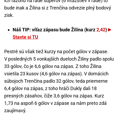
ich fazónu na ľade súperov (6 víťazstiev v rade) to
bude inak a Žilina si z Trenčína odvezie plný bodový
zisk.
Náš TIP: víťaz zápasu bude Žilina (kurz
2,42
)
Stavte si TU
Pestré sú však tiež kurzy na počet gólov v zápase.
V posledných 5 vonkajších dueloch Žiliny padlo spolu
33 gólov, čo je 6,6 gólov na zápas. Z toho Žilina
vsietila 23 kusov (4,6 gólov na zápas). V domácich
súbojoch Trenčína padlo 32 gólov, teda priemerne
6,4 gólov na zápas, z toho hráči Dukly dali 18
presných zásahov, čiže 3,6 gólov na zápas. Kurz
1,73 na aspoň 6 gólov v zápase sa nám preto zdá
zaujímavý.