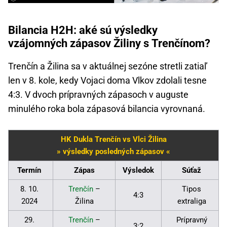
Bilancia H2H: aké sú výsledky
vzájomných zápasov Žiliny s Trenčínom?
Trenčín a Žilina sa v aktuálnej sezóne stretli zatiaľ
len v 8. kole, kedy Vojaci doma Vlkov zdolali tesne
4:3. V dvoch prípravných zápasoch v auguste
minulého roka bola zápasová bilancia vyrovnaná.
HK Dukla Trenčín vs Vlci Žilina
» výsledky posledných zápasov «
Termín
Zápas
Výsledok
Súťaž
8. 10.
Trenčín
–
Tipos
4:3
2024
Žilina
extraliga
29.
Trenčín
–
Prípravný
3:2