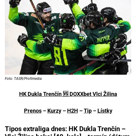
Foto: TASR/Profimedia
HK Dukla Trenčín 🆚 DOXXbet Vlci Žilina
Prenos
–
Kurzy
–
H2H
–
Tip
–
Lístky
Tipos extraliga dnes: HK Dukla Trenčín –