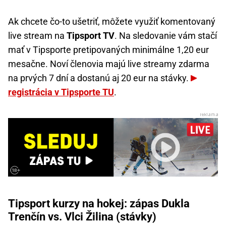
Ak chcete čo-to ušetriť, môžete využiť komentovaný
live stream na
Tipsport TV
. Na sledovanie vám stačí
mať v Tipsporte pretipovaných minimálne 1,20 eur
mesačne. Noví členovia majú live streamy zdarma
na prvých 7 dní a dostanú aj 20 eur na stávky.
registrácia v Tipsporte TU
.
Tipsport kurzy na hokej: zápas Dukla
Trenčín vs. Vlci Žilina (stávky)