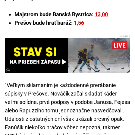
Majstrom bude Banská Bystrica:
13,00
Prešov bude hrať baráž:
1,56
"Veľkým sklamaním je každodenné prerábanie
súpisky v Prešove. Nováčik začal skladať káder
veľmi solídne, prvé podpisy v podobe Janusa, Fejesa
alebo Rapuzziho tomu jednoznačne nasvedčovali.
Udalosti z ostatných dní však ukázali presný opak.
Fanúšik niekoľko hráčov vôbec nepozná, takmer