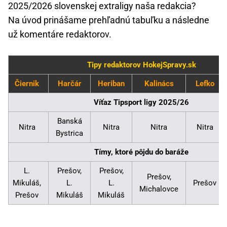
2025/2026 slovenskej extraligy naša redakcia?
Na úvod prinášame prehľadnú tabuľku a následne
už komentáre redaktorov.
Tipy redaktorov HokejSpravy.sk
Čiernik
Harčár
Heriban
Kalinács
Lefko
Víťaz Tipsport ligy 2025/26
Banská
Nitra
Nitra
Nitra
Nitra
Bystrica
Tímy, ktoré pôjdu do baráže
L.
Prešov,
Prešov,
Prešov,
Mikuláš,
L.
L.
Prešov
Michalovce
Prešov
Mikuláš
Mikuláš