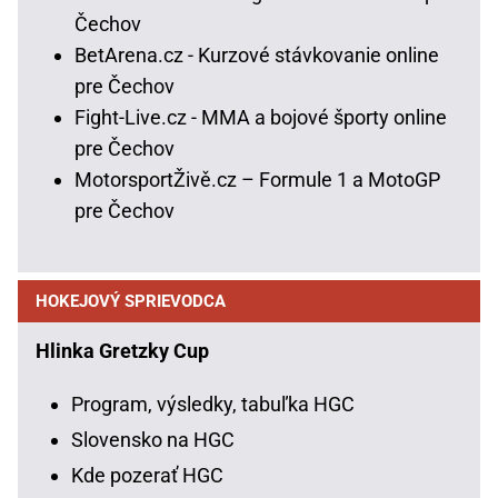
Čechov
BetArena.cz - Kurzové stávkovanie online
pre Čechov
Fight-Live.cz - MMA a bojové športy online
pre Čechov
MotorsportŽivě.cz – Formule 1 a MotoGP
pre Čechov
HOKEJOVÝ SPRIEVODCA
Hlinka Gretzky Cup
Program, výsledky, tabuľka HGC
Slovensko na HGC
Kde pozerať HGC