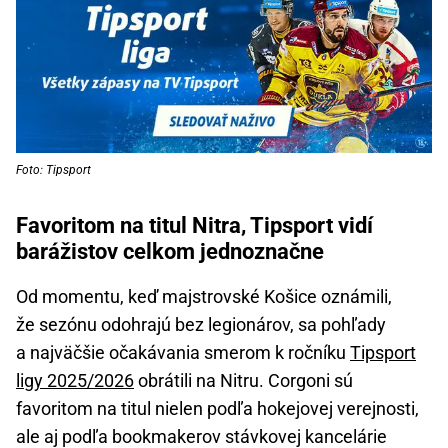
Foto: Tipsport
Favoritom na titul Nitra, Tipsport vidí
barážistov celkom jednoznačne
Od momentu, keď majstrovské Košice oznámili,
že sezónu odohrajú bez legionárov, sa pohľady
a najväčšie očakávania smerom k ročníku
Tipsport
ligy 2025/2026
obrátili na Nitru. Corgoni sú
favoritom na titul nielen podľa hokejovej verejnosti,
ale aj podľa bookmakerov stávkovej kancelárie