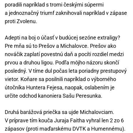
poradili napríklad s tromi českými súpermi
a jednoznačný triumf zaknihovali napríklad v zápase
proti Zvolenu.
Adepti na boj o účasť v budúcej sezóne extraligy?
Pre mňa sú to Prešov a Michalovce. Prešov ako
nováčik zaplatí povestnú daň a pocíti rozdiel medzi
prvou a druhou ligou. Podľa môjho názoru skončí
posledný. V tíme dul počas leta poriadny prestupový
vietor. Koňare sa posilnili napríklad o výborného
útočníka Huntera Fejesa, naopak, oslabením je
určite odchod kanoniera Sašu Peresunka.
Druhá barážová priečka sa ujde Michalovciam.
V príprave tím kouča Juraja Faitha vyhral len 2 zo 6
zápasov (proti maďarskému DVTK a Humennému).