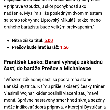
v príprave vzbudzujú skôr pochybnosti ako
nadšenie. Myslím si, že posledným dvom miestam
sa tento rok vyhne Liptovský Mikuláš, takže meno
druhého barážistu bude veľkým prekvapením."
Nitra získa titul:
5,00
Prešov bude hrať baráž:
1,56
František Leško: Barani vyhrajú základnú
časť, do baráže Prešov a Michalovce
"Víťazom základnej časti sa podľa mňa stane
Banská Bystrica. K tímu prišiel skúsený český tréner
Vlasimil Wojnar, káder posilnili viaceré zaujímavé
mená. Správne nastavený smer hneď skraja sezóny
môže indikovať dobrá príprava, v ktorej si Bystričania