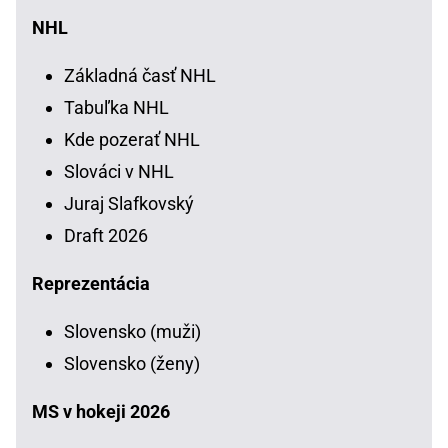
NHL
Základná časť NHL
Tabuľka NHL
Kde pozerať NHL
Slováci v NHL
Juraj Slafkovský
Draft 2026
Reprezentácia
Slovensko (muži)
Slovensko (ženy)
MS v hokeji 2026