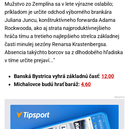
Mužstvo zo Zemplína sa v lete výrazne oslabilo;
príkladom je určite odchod výborného brankára
Juliana Juncu, konštruktívneho forwarda Adama
Rockwooda, ako aj strata najproduktívnejšieho
hráča tímu a tretieho najlepšieho strelca základnej
časti minulej sezóny Renarsa Krastenbergsa.
Absencia takýchto borcov sa z dlhodobého hľadiska
v tíme určite prejaví..."
Banská Bystrica vyhrá základnú časť:
12,00
Michalovce budú hrať baráž:
4,60