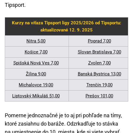
Tipsport.
Kurzy na víťaza Tipsport ligy 2025/2026 od Tipsportu:
aktualizované 12. 9. 2025
Nitra 5,00
Poprad 7,00
Košice 7,00
Slovan Bratislava 7,00
Spišská Nová Ves 7,00
Zvolen 7,00
Žilina 9,00
Banská Bystrica 13,00
Michalovce 19,00
Trenčín 19,00
Liptovský Mikuláš 51,00
Prešov 101,00
Pomerne jednoznačné je to aj pri pohľade na tímy,
ktoré zasiahnu do baráže. Odzrkadľuje to stávka
na umiestnenie do 10. miesta, kde si viete vybrať