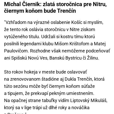
Michal Čiernik: zlatá storočnica pre Nitru,
čiernym koňom bude Trenčín
"Vzhľadom na výrazné oslabenie Košíc si myslím,
že tento rok oslávia storočnicu v Nitre ziskom
vytúženého titulu. Udržali si kostru tímu ktorú
posilnili legendami klubu Mišom Krištofom a Matej
Paulovičom. Rozhodne však nemôžeme podceňovať
ani Spišskú Novú Ves, Banskú Bystricu či Žilinu.
Sto rokov hokeja v meste bude oslavovať
na zrenovovanom štadióne aj Dukla Trenčín, ktorá
túto sezónu môže byť čiernym koňom súťaže
a tipujem, že prekvapí pekným umiestnením.
Na opačnej strane tabuľky vidím Liptovský Mikuláš,
ktorý sa v lige trápi už dlhé roky a nováčika