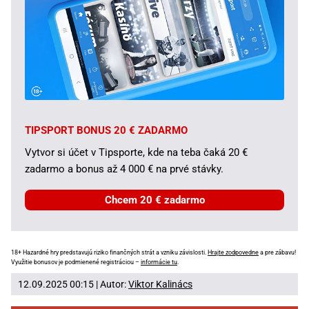
TIPSPORT BONUS 20 € ZADARMO
Vytvor si účet v Tipsporte, kde na teba čaká 20 €
zadarmo a bonus až 4 000 € na prvé stávky.
Chcem 20 € zadarmo
18+ Hazardné hry predstavujú riziko finančných strát a vzniku závislosti.
Hrajte zodpovedne
a pre zábavu!
Využitie bonusov je podmienené registráciou –
informácie tu
.
12.09.2025 00:15 | Autor:
Viktor Kalinács