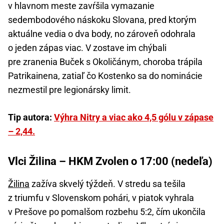
v hlavnom meste zavŕšila vymazanie
sedembodového náskoku Slovana, pred ktorým
aktuálne vedia o dva body, no zároveň odohrala
o jeden zápas viac. V zostave im chýbali
pre zranenia Buček s Okoličánym, choroba trápila
Patrikainena, zatiaľ čo Kostenko sa do nominácie
nezmestil pre legionársky limit.
Tip autora:
Výhra Nitry a viac ako 4,5 gólu v zápase
– 2,44.
Vlci Žilina – HKM Zvolen o 17:00 (nedeľa)
Žilina
zažíva skvelý týždeň. V stredu sa tešila
z triumfu v Slovenskom pohári, v piatok vyhrala
v Prešove po pomalšom rozbehu 5:2, čím ukončila