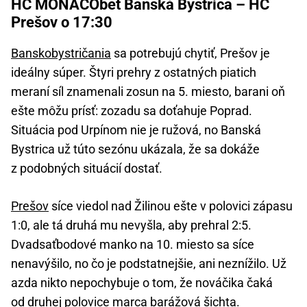
HC MONACObet Banská Bystrica – HC
Prešov o 17:30
Banskobystričania
sa potrebujú chytiť, Prešov je
ideálny súper. Štyri prehry z ostatných piatich
meraní síl znamenali zosun na 5. miesto, barani oň
ešte môžu prísť: zozadu sa doťahuje Poprad.
Situácia pod Urpínom nie je ružová, no Banská
Bystrica už túto sezónu ukázala, že sa dokáže
z podobných situácií dostať.
Prešov
síce viedol nad Žilinou ešte v polovici zápasu
1:0, ale tá druhá mu nevyšla, aby prehral 2:5.
Dvadsaťbodové manko na 10. miesto sa síce
nenavýšilo, no čo je podstatnejšie, ani neznížilo. Už
azda nikto nepochybuje o tom, že nováčika čaká
od druhej polovice marca barážová šichta.