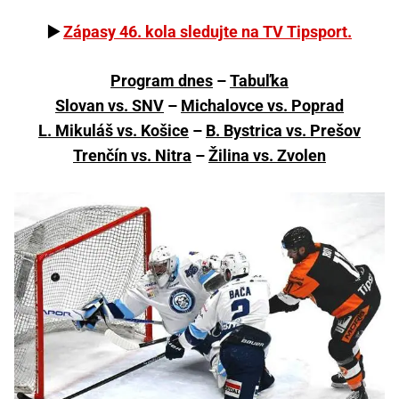
▶️
Zápasy 46. kola sledujte na TV Tipsport.
Program dnes
–
Tabuľka
Slovan vs. SNV
–
Michalovce vs. Poprad
L. Mikuláš vs. Košice
–
B. Bystrica vs. Prešov
Trenčín vs. Nitra
–
Žilina vs. Zvolen