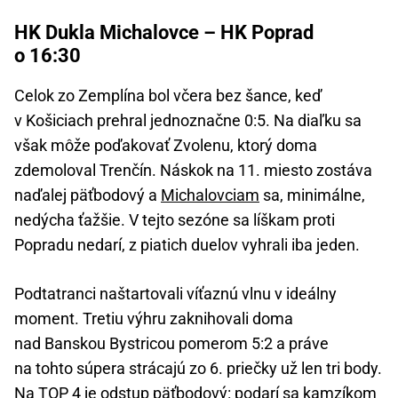
HK Dukla Michalovce – HK Poprad
o 16:30
Celok zo Zemplína bol včera bez šance, keď
v Košiciach prehral jednoznačne 0:5. Na diaľku sa
však môže poďakovať Zvolenu, ktorý doma
zdemoloval Trenčín. Náskok na 11. miesto zostáva
naďalej päťbodový a
Michalovciam
sa, minimálne,
nedýcha ťažšie. V tejto sezóne sa líškam proti
Popradu nedarí, z piatich duelov vyhrali iba jeden.
Podtatranci naštartovali víťaznú vlnu v ideálny
moment. Tretiu výhru zaknihovali doma
nad Banskou Bystricou pomerom 5:2 a práve
na tohto súpera strácajú zo 6. priečky už len tri body.
Na TOP 4 je odstup päťbodový: podarí sa
kamzíkom