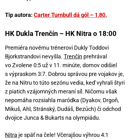
Tip autora:
Carter Turnbull dá gól – 1,80.
HK Dukla Trenčín – HK Nitra o 18:00
Premiéra novému trénerovi Dukly Toddovi
Bjorkstrandovi nevyšla.
Trenčín
prehrával
vo Zvolene 0:5 už v 11. minúte, domov odišiel
s výpraskom 3:7. Dobrou správou pre vojakov je,
že na Nitru to túto sezónu vedia, keď vyhrali štyri
z piatich vzájomných meraní síl. Ničomu však
nepomáha rozsiahla maródka (Dyakov, Drgoň,
Mikuš, Ahl, Stránský, Dudáš, Bezúch) či odchod
dvojice Junca & Bukarts na olympiádu.
Nitra
je späť na čele! Včerajšou výhrou 4:1