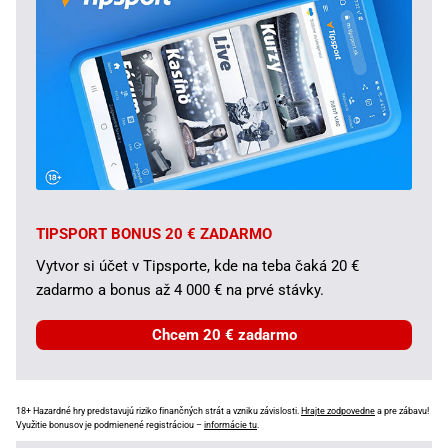
TIPSPORT BONUS 20 € ZADARMO
Vytvor si účet v Tipsporte, kde na teba čaká 20 €
zadarmo a bonus až 4 000 € na prvé stávky.
Chcem 20 € zadarmo
18+ Hazardné hry predstavujú riziko finančných strát a vzniku závislosti.
Hrajte zodpovedne
a pre zábavu!
Využitie bonusov je podmienené registráciou –
informácie tu
.