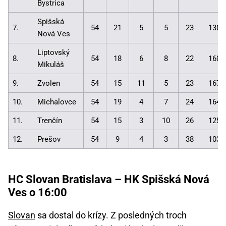
Bystrica
Spišská
7.
54
21
5
5
23
138:
Nová Ves
Liptovský
8.
54
18
6
8
22
160:
Mikuláš
9.
Zvolen
54
15
11
5
23
167:
10.
Michalovce
54
19
4
7
24
164:
11.
Trenčín
54
15
3
10
26
125:
12.
Prešov
54
9
4
3
38
103:
HC Slovan Bratislava – HK Spišská Nová
Ves o 16:00
Slovan
sa dostal do krízy. Z posledných troch