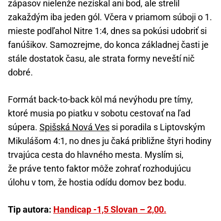
zápasov nielenže nezískal ani bod, ale strelil
zakaždým iba jeden gól. Včera v priamom súboji o 1.
mieste podľahol Nitre 1:4, dnes sa pokúsi udobriť si
fanúšikov. Samozrejme, do konca základnej časti je
stále dostatok času, ale strata formy neveští nič
dobré.
Formát back-to-back kôl má nevýhodu pre tímy,
ktoré musia po piatku v sobotu cestovať na ľad
súpera.
Spišská Nová Ves
si poradila s Liptovským
Mikulášom 4:1, no dnes ju čaká približne štyri hodiny
trvajúca cesta do hlavného mesta. Myslím si,
že práve tento faktor môže zohrať rozhodujúcu
úlohu v tom, že hostia odídu domov bez bodu.
Tip autora:
Handicap -1,5 Slovan – 2,00.