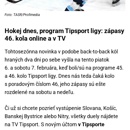
Foto: TASR/Profimedia
Hokej dnes, program Tipsport ligy: zápasy
46. kola online a v TV
Tohtosezónna novinka v podobe back-to-back kôl
hraných dva dni po sebe vyšla na tento piatok
6. a sobotu 7. februára, keď boli/sú na programe 45.
a 46. kolo Tipsport ligy. Dnes nás teda čaká kolo
s poradovým číslom 46, jeho zápasy sú ešte
rozdelené na sobotu a nedeľu.
Či už si chcete pozrieť vystúpenie Slovana, Košíc,
Banskej Bystrice alebo Nitry, všetky duely nájdete
na TV Tipsport. S novým účtom
v Tipsporte