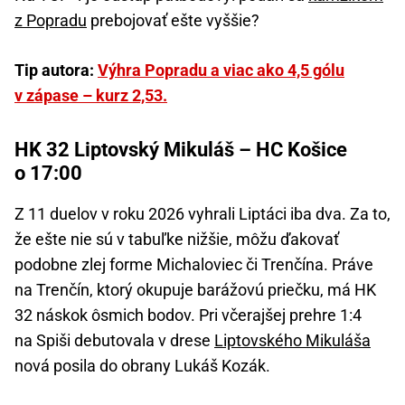
z Popradu
prebojovať ešte vyššie?
Tip autora:
Výhra Popradu a viac ako 4,5 gólu
v zápase – kurz 2,53.
HK 32 Liptovský Mikuláš – HC Košice
o 17:00
Z 11 duelov v roku 2026 vyhrali Liptáci iba dva. Za to,
že ešte nie sú v tabuľke nižšie, môžu ďakovať
podobne zlej forme Michaloviec či Trenčína. Práve
na Trenčín, ktorý okupuje barážovú priečku, má HK
32 náskok ôsmich bodov. Pri včerajšej prehre 1:4
na Spiši debutovala v drese
Liptovského Mikuláša
nová posila do obrany Lukáš Kozák.