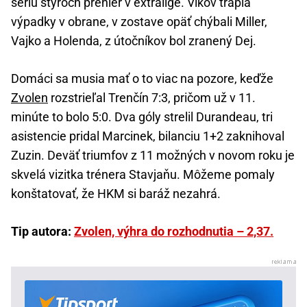
sériu štyroch prehier v extralige. Vlkov trápia
výpadky v obrane, v zostave opäť chýbali Miller,
Vajko a Holenda, z útočníkov bol zranený Dej.
Domáci sa musia mať o to viac na pozore, keďže
Zvolen
rozstrieľal Trenčín 7:3, pričom už v 11.
minúte to bolo 5:0. Dva góly strelil Durandeau, tri
asistencie pridal Marcinek, bilanciu 1+2 zaknihoval
Zuzin. Deväť triumfov z 11 možných v novom roku je
skvelá vizitka trénera Stavjaňu. Môžeme pomaly
konštatovať, že HKM si baráž nezahrá.
Tip autora:
Zvolen, výhra do rozhodnutia – 2,37.