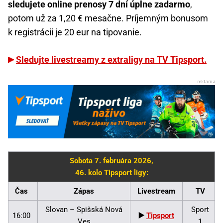
sledujete online prenosy 7 dní úplne zadarmo
,
potom už za 1,20 € mesačne. Príjemným bonusom
k registrácii je 20 eur na tipovanie.
Sledujte livestreamy z extraligy na TV Tipsport.
Sobota 7. februára 2026,
46. kolo Tipsport ligy:
Čas
Zápas
Livestream
TV
Slovan – Spišská Nová
Sport
16:00
▶️
Tipsport
Ves
1