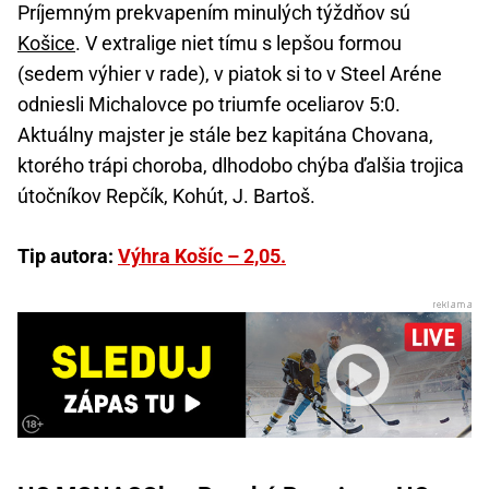
Príjemným prekvapením minulých týždňov sú
Košice
. V extralige niet tímu s lepšou formou
(sedem výhier v rade), v piatok si to v Steel Aréne
odniesli Michalovce po triumfe oceliarov 5:0.
Aktuálny majster je stále bez kapitána Chovana,
ktorého trápi choroba, dlhodobo chýba ďalšia trojica
útočníkov Repčík, Kohút, J. Bartoš.
Tip autora:
Výhra Košíc – 2,05.