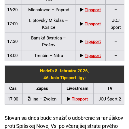
16:30
Michalovce – Poprad
▶️
Tipsport
–
Liptovský Mikuláš –
JOJ
17:00
▶️
Tipsport
Košice
Šport
Banská Bystrica –
17:30
▶️
Tipsport
–
Prešov
18:00
Trenčín – Nitra
▶️
Tipsport
–
Nedeľa 8. februára 2026,
46. kolo Tipsport ligy:
Čas
Zápas
Livestream
TV
17:00
Žilina – Zvolen
▶️
Tipsport
JOJ Šport 2
Slovan sa dnes bude snažiť o udobrenie si fanúšikov
proti Spišskej Novej Vsi po včerajšej strate prvého