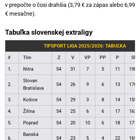
v prepočte o čosi drahšia (3,79 € za zápas alebo 6,99
€ mesačne).
Tabuľka slovenskej extraligy
TIPSPORT LIGA 2025/2026: TABUĽKA
#
Tím
Z
V
VP
PP
P
Skó
1.
Nitra
54
31
7
5
11
190:
Slovan
2.
54
26
9
6
13
176:
Bratislava
3.
Košice
54
29
3
8
14
155:
4.
Žilina
54
25
6
6
17
163:
5.
Poprad
54
20
10
6
18
177:
Banská
6.
54
23
5
4
22
169: