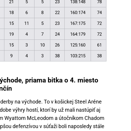
21
5
5
23
138:148
78
18
6
8
22
160:174
74
15
11
5
23
167:175
72
19
4
7
24
164:179
72
15
3
10
26
125:160
61
9
4
3
38
103:215
38
ýchode, priama bitka o 4. miesto
nčín
derby na východe. To v košickej Steel Aréne
obe výhry hostí, ktorí by už mali nastúpiť aj
ncom Wyattom McLeodom a útočníkom Chadom
epšou defenzívou v súťaži boli naposledy stále