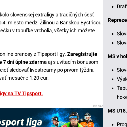
Draf
kolo slovenskej extraligy a tradičných šesť
Repreze
o 4. miesto medzi Žilinou a Banskou Bystricou.
iečku v tabuľke vrcholia, všetky ich môžete
Slov
Slov
online prenosy z Tipsport ligy.
Zaregistrujte
MS v ho
e 7 dní úplne zdarma
aj s uvítacím bonusom
cieť sledovať livestreamy po prvom týždni,
Slov
ovať mesačne 1,20 eur.
Výsl
Tabu
igy na TV Tipsport.
hoke
MS U18,
Prog