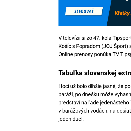
V televízii si zo 47. kola
Tipsport
Košíc s Popradom (JOJ Šport) a
Online prenosy ponúka TV Tipsp
Tabuľka slovenskej extr
Hoci už bolo dlhšie jasné, že p
baráži, po dnešku môže vyhasn
predstaví na ľade jedenásteho
v barážových vodách: na desia
jeden duel.