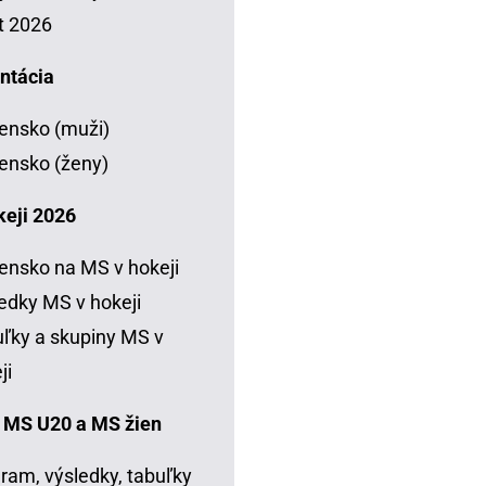
t 2026
ntácia
ensko (muži)
ensko (ženy)
keji 2026
ensko na MS v hokeji
edky MS v hokeji
ľky a skupiny MS v
ji
 MS U20 a MS žien
ram, výsledky, tabuľky