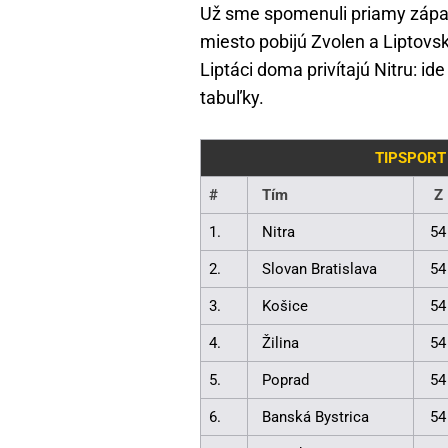
Už sme spomenuli priamy zápas
miesto pobijú Zvolen a Liptovs
Liptáci doma privítajú Nitru: i
tabuľky.
TIPSPORT
#
Tím
Z
1.
Nitra
54
2.
Slovan Bratislava
54
3.
Košice
54
4.
Žilina
54
5.
Poprad
54
6.
Banská Bystrica
54