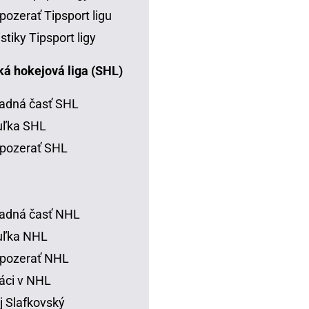
pozerať Tipsport ligu
istiky Tipsport ligy
á hokejová liga (SHL)
adná časť SHL
uľka SHL
pozerať SHL
adná časť NHL
uľka NHL
 pozerať NHL
áci v NHL
j Slafkovský