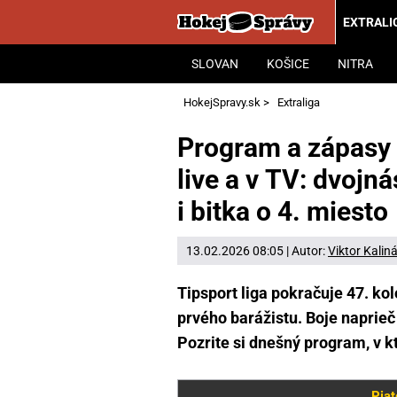
EXTRALI
SLOVAN
KOŠICE
NITRA
HokejSpravy.sk
>
Extraliga
Program a zápasy 4
live a v TV: dvoj
i bitka o 4. miesto
13.02.2026 08:05 | Autor:
Viktor Kalin
Tipsport liga pokračuje 47. k
prvého barážistu. Boje naprieč
Pozrite si dnešný program, v k
Piat