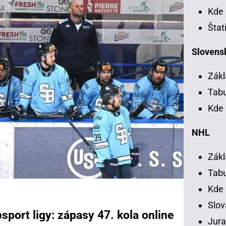
Kde 
Štat
Slovensk
Zákl
Tab
Kde 
NHL
Zákl
Tab
Kde
Slov
sport ligy: zápasy 47. kola online
Jura