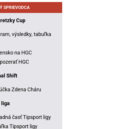
Ý SPRIEVODCA
Gretzky Cup
ram, výsledky, tabuľka
C
vensko na HGC
 pozerať HGC
al Shift
účka Zdena Cháru
 liga
adná časť Tipsport ligy
ľka Tipsport ligy