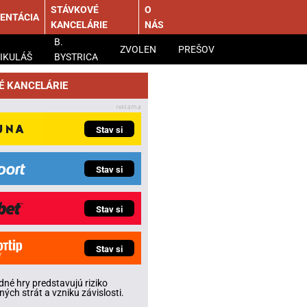
STÁVKOVÉ
O
ENTÁCIA
KANCELÁRIE
NÁS
B.
ZVOLEN
PREŠOV
IKULÁŠ
BYSTRICA
É KANCELÁRIE
Stav si
Stav si
Stav si
Stav si
né hry predstavujú riziko
ných strát a vzniku závislosti.