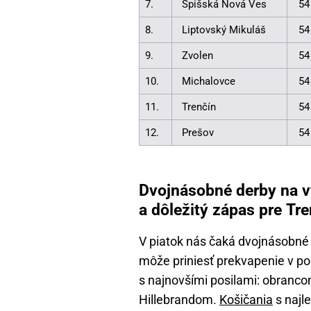
7.
Spišská Nová Ves
54
8.
Liptovský Mikuláš
54
9.
Zvolen
54
10.
Michalovce
54
11.
Trenčín
54
12.
Prešov
54
Dvojnásobné derby na v
a dôležitý zápas pre Tre
V piatok nás čaká dvojnásobné 
môže priniesť prekvapenie v pod
s najnovšími posilami: obra
Hillebrandom.
Košičania
s najl