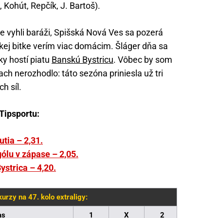
 Kohút, Repčík, J. Bartoš).
ne vyhli baráži, Spišská Nová Ves sa pozerá
kej bitke verím viac domácim. Šláger dňa sa
ľky hostí piatu
Banskú Bystricu
. Vôbec by som
ach nerozhodlo: táto sezóna priniesla už tri
h síl.
Tipsportu:
tia – 2,31.
gólu v zápase – 2,05.
ystrica – 4,20.
kurzy na 47. kolo extraligy:
as
1
X
2