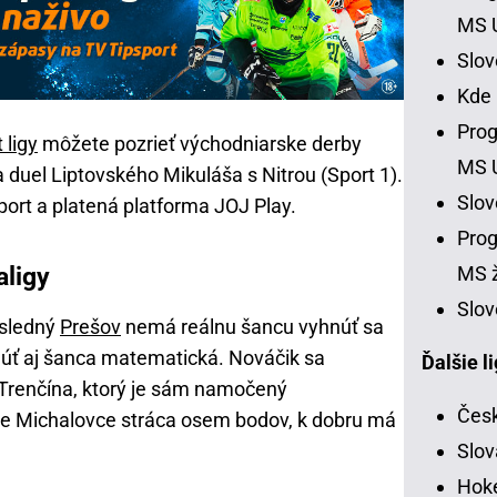
MS 
Slo
Kde
Prog
 ligy
môžete pozrieť východniarske derby
MS 
 duel Liptovského Mikuláša s Nitrou (Sport 1).
Slo
ort a platená platforma JOJ Play.
Prog
aligy
MS ž
Slov
osledný
Prešov
nemá reálnu šancu vyhnúť sa
úť aj šanca matematická. Nováčik sa
Ďalšie l
 Trenčína, ktorý je sám namočený
Česk
te Michalovce stráca osem bodov, k dobru má
Slov
Hoke