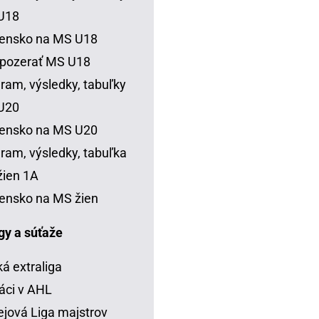
U18
vensko na MS U18
 pozerať MS U18
ram, výsledky, tabuľky
U20
vensko na MS U20
ram, výsledky, tabuľka
ien 1A
ensko na MS žien
igy a súťaže
á extraliga
áci v AHL
jová Liga majstrov