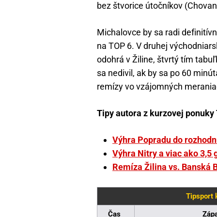
bez štvorice útočníkov (Chovan,
Michalovce by sa radi definitív
na TOP 6. V druhej východniars
odohrá v Žiline, štvrtý tím tabu
sa nedivil, ak by sa po 60 minút
remízy vo vzájomných meraniac
Tipy autora z kurzovej ponuky 
Výhra Popradu do rozhodnu
Výhra Nitry a viac ako 3,5 
Remíza Žilina vs. Banská B
Tipsport 
Čas
Záp