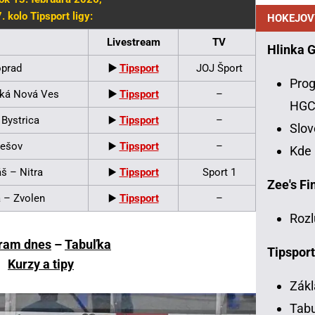
. kolo Tipsport ligy:
HOKEJOV
Livestream
TV
Hlinka 
oprad
▶️
Tipsport
JOJ Šport
Prog
ská Nová Ves
▶️
Tipsport
–
HG
 Bystrica
▶️
Tipsport
–
Slo
rešov
▶️
Tipsport
–
Kde
š – Nitra
▶️
Tipsport
Sport 1
Zee's Fin
a – Zvolen
▶️
Tipsport
–
Rozl
ram dnes
–
Tabuľka
Tipsport
Kurzy a tipy
Zákl
Tabu