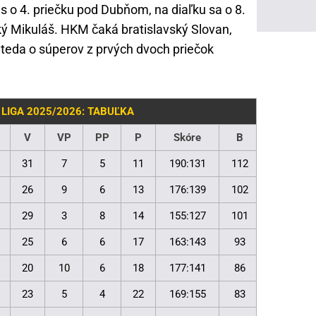
 o 4. priečku pod Dubňom, na diaľku sa o 8.
ký Mikuláš. HKM čaká bratislavský Slovan,
de teda o súperov z prvých dvoch priečok
 LIGA 2025/2026: TABUĽKA
V
VP
PP
P
Skóre
B
31
7
5
11
190:131
112
26
9
6
13
176:139
102
29
3
8
14
155:127
101
25
6
6
17
163:143
93
20
10
6
18
177:141
86
23
5
4
22
169:155
83