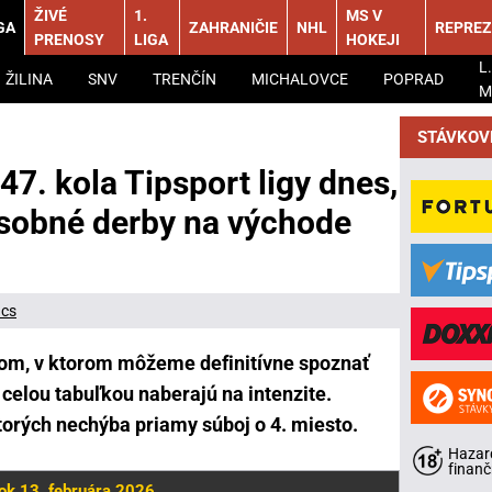
ŽIVÉ
1.
MS V
GA
ZAHRANIČIE
NHL
REPREZ
PRENOSY
LIGA
HOKEJI
L.
ŽILINA
SNV
TRENČÍN
MICHALOVCE
POPRAD
M
STÁVKOV
7. kola Tipsport ligy dnes,
násobné derby na východe
ács
olom, v ktorom môžeme definitívne spoznať
 celou tabuľkou naberajú na intenzite.
torých nechýba priamy súboj o 4. miesto.
Hazard
finanč
ok 13. februára 2026,