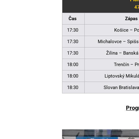
47
Čas
Zápas
17:30
Košice – P
17:30
Michalovce – Spiš
17:30
Žilina – Banská
18:00
Trenčín – P
18:00
Liptovský Mikulá
18:30
Slovan Bratislav
Prog