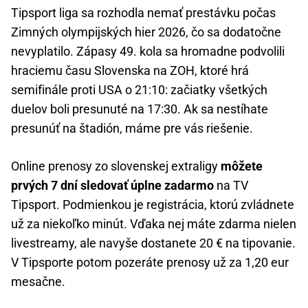
Tipsport liga sa rozhodla nemať prestávku počas
Zimných olympijských hier 2026, čo sa dodatočne
nevyplatilo. Zápasy 49. kola sa hromadne podvolili
hraciemu času Slovenska na ZOH, ktoré hrá
semifinále proti USA o 21:10: začiatky všetkých
duelov boli presunuté na 17:30. Ak sa nestíhate
presunúť na štadión, máme pre vás riešenie.
Online prenosy zo slovenskej extraligy
môžete
prvých 7 dní sledovať úplne zadarmo
na TV
Tipsport. Podmienkou je registrácia, ktorú zvládnete
už za niekoľko minút. Vďaka nej máte zdarma nielen
livestreamy, ale navyše dostanete 20 € na tipovanie.
V Tipsporte potom pozeráte prenosy už za 1,20 eur
mesačne.