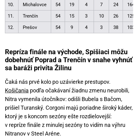
10.
Michalovce
54
19
4
7
24
164:
11.
Trenčín
54
15
3
10
26
125:
12.
Prešov
54
9
4
3
38
103:
Repríza finále na východe, Spišiaci môžu
dobehnúť Poprad a Trenčín v snahe vyhnúť
sa baráži privíta Žilinu
Čaká nás prvé kolo po uzávierke prestupov.
Košičania
podľa očakávaní žiadnu zmenu neurobili,
Nitra vymenila útočníkov: odišli Bubela s Bačom,
prišiel Turanský. Corgoni majú poriadne široký káder,
ktorý je s koncom sezóny ešte rozdielovejší:
v repríze finále z minulej sezóny to vidím na výhru
Nitranov v Steel Aréne.