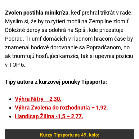
Zvolen postihla minikríza
, keď prehral trikrát v rade.
Myslím si, že by to rytieri mohli na Zemplíne zlomiť.
Dôležité derby sa odohrá na Spiši, kde pricestuje
Poprad. Triumf domácich v riadnom hracom čase by
znamenal bodové dorovnanie sa Popradčanom, no
ak triumfujú hosťujúci kamzíci, tak si upevnia pozíciu
v TOP 6.
Tipy autora z kurzovej ponuky Tipsportu:
Výhra Nitry – 2,30.
Výhra Zvolena do rozhodnutia – 1,92.
Handicap Žilina -1,5 – 2,77.
Kurzy Tipsportu na 49. kolo: