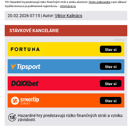
18+ Hazardné hry predstavujú riziko finančných strát a vzniku závislosti.
Hrajte zodpovedne
a pre zábavu!
Využitie bonusov je podmienené registráciou –
informácie tu
.
20.02.2026 07:15 | Autor:
Viktor Kalinács
STÁVKOVÉ KANCELÁRIE
Stav si
Stav si
Stav si
Stav si
Hazardné hry predstavujú riziko finančných strát a vzniku
závislosti.