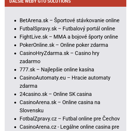
ĎALŠIE WEBY GTO SOLUTIONS
BetArena.sk – Športové stávkovanie online
FutbalSpravy.sk – Futbalový portál online
FightLive.sk – MMA a bojové športy online
PokerOnline.sk – Online poker zdarma
CasinoHryZdarma.sk – Casino hry
zadarmo
777.sk – Najlepšie online kasína
CasinoAutomaty.eu – Hracie automaty
zdarma
24casino.sk – Online SK casina
CasinoArena.sk – Online casina na
Slovensku
FotbalZpravy.cz – Futbal online pre Čechov
CasinoArena.cz - Legálne online casina pre