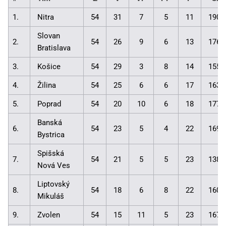
1.
Nitra
54
31
7
5
11
190:
Slovan
2.
54
26
9
6
13
176:
Bratislava
3.
Košice
54
29
3
8
14
155:
4.
Žilina
54
25
6
6
17
163:
5.
Poprad
54
20
10
6
18
177:
Banská
6.
54
23
5
4
22
169:
Bystrica
Spišská
7.
54
21
5
5
23
138:
Nová Ves
Liptovský
8.
54
18
6
8
22
160:
Mikuláš
9.
Zvolen
54
15
11
5
23
167: