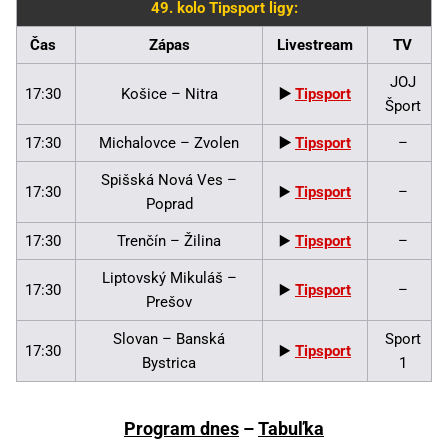
49. kolo Tipsport ligy:
Čas
Zápas
Livestream
TV
JOJ
17:30
Košice – Nitra
▶️
Tipsport
Šport
17:30
Michalovce – Zvolen
▶️
Tipsport
–
Spišská Nová Ves –
17:30
▶️
Tipsport
–
Poprad
17:30
Trenčín – Žilina
▶️
Tipsport
–
Liptovský Mikuláš –
17:30
▶️
Tipsport
–
Prešov
Slovan – Banská
Sport
17:30
▶️
Tipsport
Bystrica
1
Program dnes
–
Tabuľka