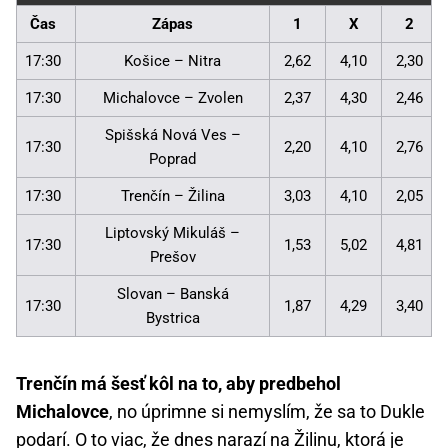
Čas
Zápas
1
X
2
17:30
Košice – Nitra
2,62
4,10
2,30
17:30
Michalovce – Zvolen
2,37
4,30
2,46
Spišská Nová Ves –
17:30
2,20
4,10
2,76
Poprad
17:30
Trenčín – Žilina
3,03
4,10
2,05
Liptovský Mikuláš –
17:30
1,53
5,02
4,81
Prešov
Slovan – Banská
17:30
1,87
4,29
3,40
Bystrica
Trenčín má šesť kôl na to, aby predbehol
Michalovce
, no úprimne si nemyslím, že sa to Dukle
podarí. O to viac, že dnes narazí na Žilinu, ktorá je