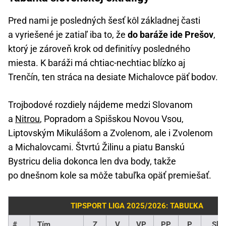
Pred nami je posledných šesť kôl základnej časti
a vyriešené je zatiaľ iba to, že
do baráže ide Prešov
,
ktorý je zároveň krok od definitívy posledného
miesta. K baráži má chtiac-nechtiac blízko aj
Trenčín, ten stráca na desiate Michalovce päť bodov.
Trojbodové rozdiely nájdeme medzi Slovanom
a
Nitrou
, Popradom a Spišskou Novou Vsou,
Liptovským Mikulášom a Zvolenom, ale i Zvolenom
a Michalovcami. Štvrtú Žilinu a piatu Banskú
Bystricu delia dokonca len dva body, takže
po dnešnom kole sa môže tabuľka opäť premiešať.
TIPSPORT LIGA 2025/2026: TABUĽKA
#
Tím
Z
V
VP
PP
P
Skó