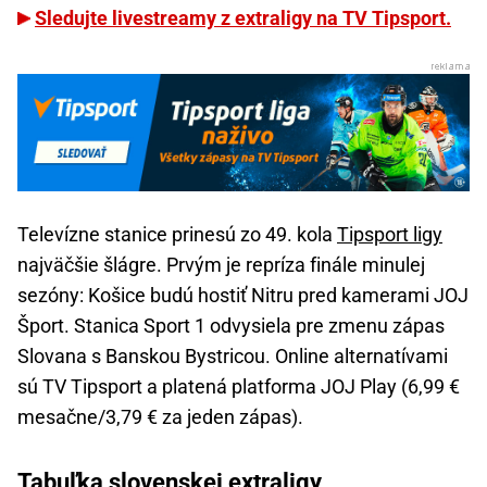
Sledujte livestreamy z extraligy na TV Tipsport.
Televízne stanice prinesú zo 49. kola
Tipsport ligy
najväčšie šlágre. Prvým je repríza finále minulej
sezóny: Košice budú hostiť Nitru pred kamerami JOJ
Šport. Stanica Sport 1 odvysiela pre zmenu zápas
Slovana s Banskou Bystricou. Online alternatívami
sú TV Tipsport a platená platforma JOJ Play (6,99 €
mesačne/3,79 € za jeden zápas).
Tabuľka slovenskej extraligy