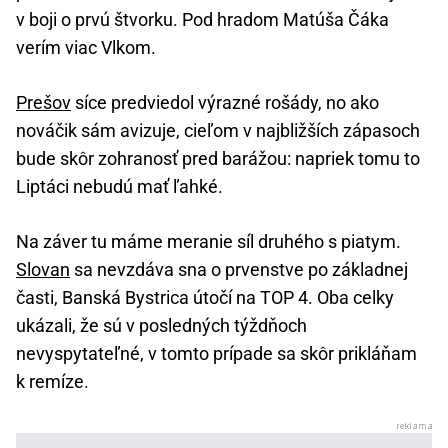
v boji o prvú štvorku. Pod hradom Matúša Čáka
verím viac Vlkom.
Prešov
síce predviedol výrazné rošády, no ako
nováčik sám avizuje, cieľom v najbližších zápasoch
bude skôr zohranosť pred barážou: napriek tomu to
Liptáci nebudú mať ľahké.
Na záver tu máme meranie síl druhého s piatym.
Slovan
sa nevzdáva sna o prvenstve po základnej
časti, Banská Bystrica útočí na TOP 4. Oba celky
ukázali, že sú v posledných týždňoch
nevyspytateľné, v tomto prípade sa skôr prikláňam
k remíze.