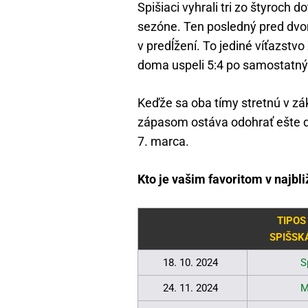
Spišiaci vyhrali tri zo štyroch
sezóne. Ten posledný pred dvo
v predĺžení. To jediné víťazstv
doma uspeli 5:4 po samostatný
Keďže sa oba tímy stretnú v zá
zápasom ostáva odohrať ešte d
7. marca.
Kto je vašim favoritom v najb
TIPOS
SPIŠSK
18. 10. 2024
S
24. 11. 2024
M