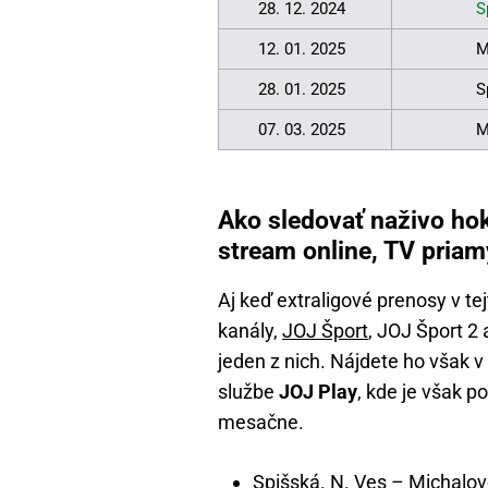
28. 12. 2024
S
12. 01. 2025
M
28. 01. 2025
S
07. 03. 2025
M
Ako sledovať naživo hok
stream online, TV pria
Aj keď extraligové prenosy v tej
kanály,
JOJ Šport
, JOJ Šport 2
jeden z nich. Nájdete ho však 
službe
JOJ Play
, kde je však 
mesačne.
Spišská. N. Ves – Michalovc