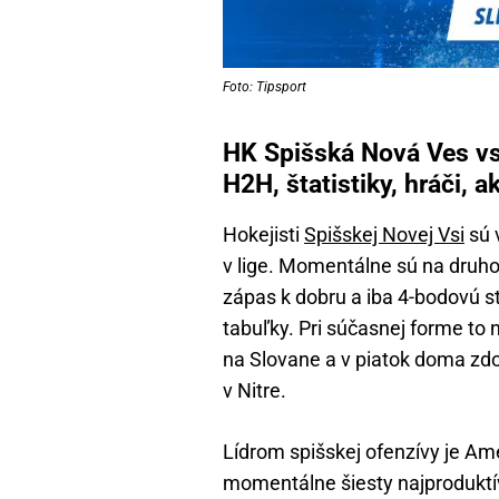
Foto: Tipsport
HK Spišská Nová Ves v
H2H, štatistiky, hráči, 
Hokejisti
Spišskej Novej Vsi
sú 
v lige. Momentálne sú na druho
zápas k dobru a iba 4-bodovú s
tabuľky. Pri súčasnej forme to n
na Slovane a v piatok doma zdol
v Nitre.
Lídrom spišskej ofenzívy je A
momentálne šiesty najproduktívn