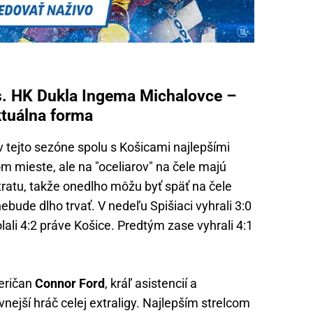
s. HK Dukla Ingema Michalovce –
aktuálna forma
v tejto sezóne spolu s Košicami najlepšími
m mieste, ale na "oceliarov" na čele majú
tratu, takže onedlho môžu byť späť na čele
ebude dlho trvať. V nedeľu Spišiaci vyhrali 3:0
ali 4:2 práve Košice. Predtým zase vyhrali 4:1
meričan
Connor Ford
, kráľ asistencií a
ejší hráč celej extraligy. Najlepším strelcom