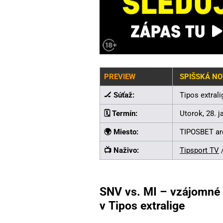
PREVIEW
SPIŠSKÁ NO
🏒 Súťaž:
Tipos extral
🗓️ Termín:
Utorok, 28. j
🌍 Miesto:
TIPOSBET ar
📺 Naživo:
Tipsport TV
/
SNV vs. MI – vzájomné 
v Tipos extralige