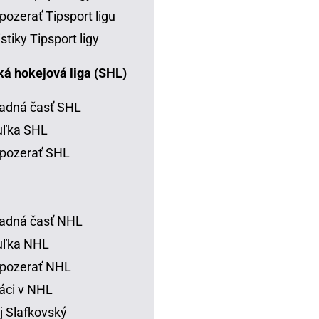
pozerať Tipsport ligu
istiky Tipsport ligy
á hokejová liga (SHL)
adná časť SHL
uľka SHL
pozerať SHL
adná časť NHL
uľka NHL
 pozerať NHL
áci v NHL
j Slafkovský