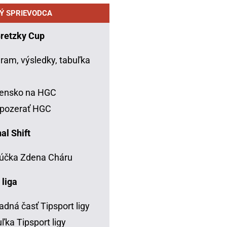
Ý SPRIEVODCA
Gretzky Cup
ram, výsledky, tabuľka
C
vensko na HGC
 pozerať HGC
al Shift
účka Zdena Cháru
 liga
adná časť Tipsport ligy
ľka Tipsport ligy