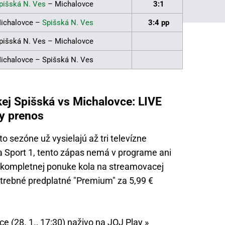
pišská N. Ves
– Michalovce
3:1
ichalovce –
Spišská N. Ves
3:4 pp
pišská N. Ves – Michalovce
ichalovce – Spišská N. Ves
ej Spišská vs Michalovce: LIVE
my prenos
to sezóne už vysielajú až tri televízne
 a Sport 1, tento zápas nemá v programe ani
v kompletnej ponuke kola na streamovacej
potrebné predplatné "Premium" za 5,99 €
e (28. 1., 17:30) naživo na JOJ Play »