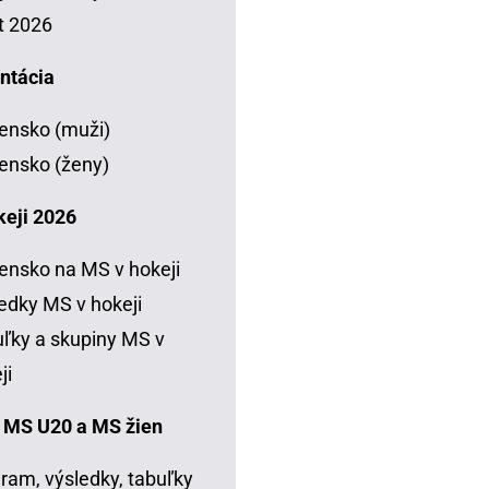
t 2026
ntácia
ensko (muži)
ensko (ženy)
keji 2026
ensko na MS v hokeji
edky MS v hokeji
ľky a skupiny MS v
ji
 MS U20 a MS žien
ram, výsledky, tabuľky