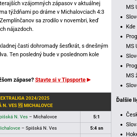
 doterajších vzájomných zápasov v aktuálnej
MS 
ma týždňami po dráme v Michalovciach 4:3
Slo
o Zemplínčanov sa zrodilo v novembri, keď
Kde
ch nájazdoch.
Prog
kladnej časti dohromady šesťkrát, s dnešným
MS 
va. Ten posledný bude v poslednom kole
Slo
Prog
MS ž
ližšom zápase?
Stavte si v Tipsporte
Slov
 EXTRALIGA 2024/2025
Ďalšie l
Á N. VES 🆚 MICHALOVCE
Česk
pišská N. Ves
– Michalovce
5:1
Slov
ichalovce
– Spišská N. Ves
5:4 sn
Hoke