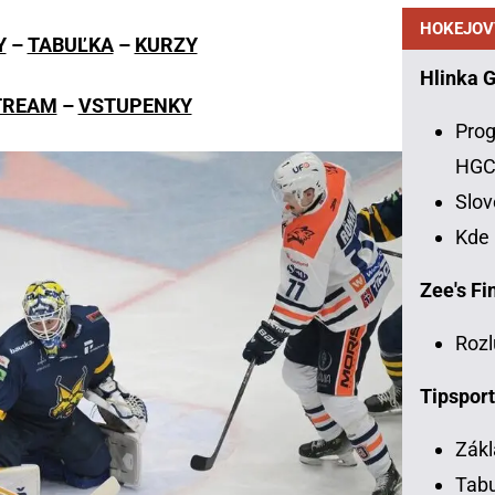
HOKEJOV
Y
–
TABUĽKA
–
KURZY
Hlinka 
TREAM
–
VSTUPENKY
Prog
HG
Slo
Kde
Zee's Fin
Rozl
Tipsport
Zákl
Tabu