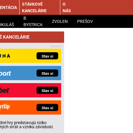
STÁVKOVÉ
O
ENTÁCIA
KANCELÁRIE
NÁS
B.
ZVOLEN
PREŠOV
IKULÁŠ
BYSTRICA
É KANCELÁRIE
Stav si
Stav si
Stav si
Stav si
né hry predstavujú riziko
ných strát a vzniku závislosti.