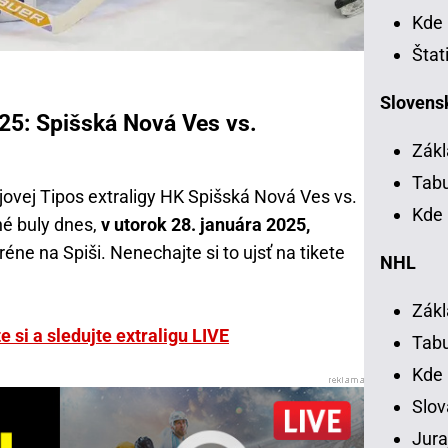
Kde 
Štat
Slovensk
25: Spišská Nová Ves vs.
Zákl
Tab
jovej Tipos extraligy HK Spišská Nová Ves vs.
Kde 
é buly dnes,
v utorok 28. januára 2025,
éne na Spiši. Nenechajte si to ujsť na tikete
NHL
Zákl
e si a sledujte extraligu LIVE
Tab
Kde
Slov
Jura