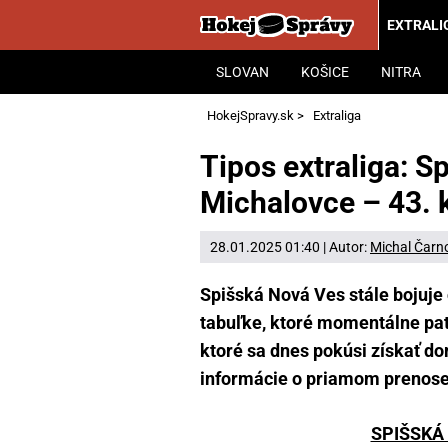
EXTRALI
SLOVAN
KOŠICE
NITRA
HokejSpravy.sk
>
Extraliga
Tipos extraliga: S
Michalovce – 43. 
28.01.2025 01:40 | Autor:
Michal Čarn
Spišská Nová Ves stále bojuje 
tabuľke, ktoré momentálne patr
ktoré sa dnes pokúsi získať do
informácie o priamom prenose 
SPIŠSKÁ 