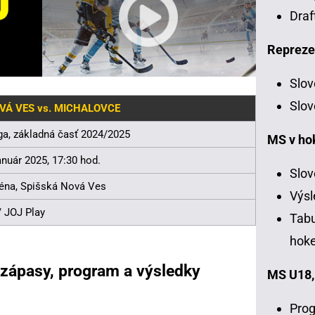
Draf
Repreze
Slov
Slov
VÁ VES vs. MICHALOVCE
iga, základná časť 2024/2025
MS v ho
anuár 2025, 17:30 hod.
Slov
éna, Spišská Nová Ves
Výsl
 JOJ Play
Tabu
hoke
zápasy, program a výsledky
MS U18,
Prog