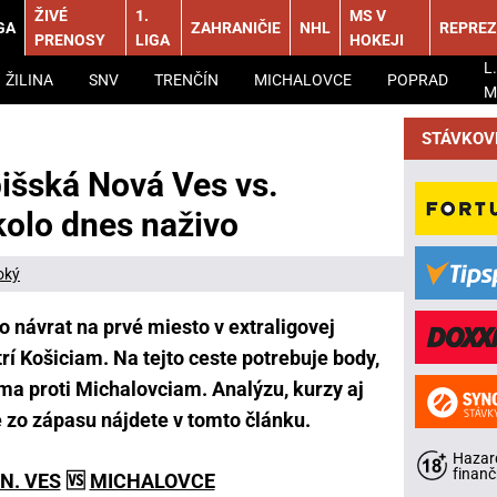
ŽIVÉ
1.
MS V
GA
ZAHRANIČIE
NHL
REPREZ
PRENOSY
LIGA
HOKEJI
L.
ŽILINA
SNV
TRENČÍN
MICHALOVCE
POPRAD
M
STÁVKOV
pišská Nová Ves vs.
kolo dnes naživo
oký
o návrat na prvé miesto v extraligovej
í Košiciam. Na tejto ceste potrebuje body,
ma proti Michalovciam. Analýzu, kurzy aj
zo zápasu nájdete v tomto článku.
Hazard
finanč
N. VES
🆚
MICHALOVCE