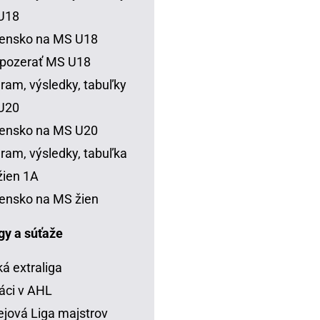
U18
vensko na MS U18
 pozerať MS U18
ram, výsledky, tabuľky
U20
vensko na MS U20
ram, výsledky, tabuľka
ien 1A
ensko na MS žien
igy a súťaže
á extraliga
áci v AHL
jová Liga majstrov