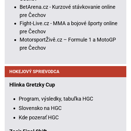
BetArena.cz - Kurzové stávkovanie online
pre Čechov
Fight-Live.cz - MMA a bojové športy online
pre Čechov
MotorsportŽivě.cz – Formule 1 a MotoGP
pre Čechov
HOKEJOVÝ SPRIEVODCA
Hlinka Gretzky Cup
Program, výsledky, tabuľka HGC
Slovensko na HGC
Kde pozerať HGC