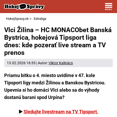
HokejSpravy.sk
>
Extraliga
Vlci Žilina – HC MONACObet Banská
Bystrica, hokejová Tipsport liga
dnes: kde pozerať live stream a TV
prenos
13.02.2026 16:35 | Autor:
Viktor Kalinács
Priamu bitku o 4. miesto uvidíme v 47. kole
Tipsport ligy medzi Žilinou a Banskou Bystricou.
Upevnia si ho domáci Vlci alebo sa do výhody
dostanú barani spod Urpína?
▶️
Sledujte livestream na TV Tipsport.