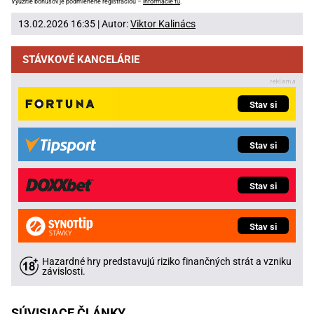
Využitie bonusov je podmienené registráciou –
informácie tu
.
13.02.2026 16:35 | Autor:
Viktor Kalinács
STÁVKOVÉ KANCELÁRIE
Stav si
Stav si
Stav si
Stav si
Hazardné hry predstavujú riziko finančných strát a vzniku
závislosti.
SÚVISIACE ČLÁNKY