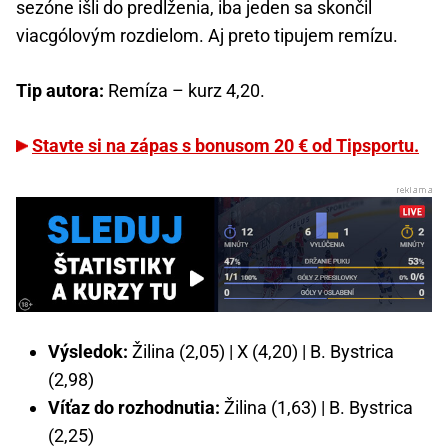
sezóne išli do predĺženia, iba jeden sa skončil
viacgólovým rozdielom. Aj preto tipujem remízu.
Tip autora:
Remíza – kurz 4,20.
Stavte si na zápas s bonusom 20 € od Tipsportu.
Výsledok:
Žilina (2,05) | X (4,20) | B. Bystrica
(2,98)
Víťaz do rozhodnutia:
Žilina (1,63) | B. Bystrica
(2,25)