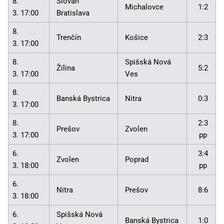
8.
Slovan
Michalovce
1:2
3. 17:00
Bratislava
8.
Trenčín
Košice
2:3
3. 17:00
8.
Spišská Nová
Žilina
5:2
3. 17:00
Ves
8.
Banská Bystrica
Nitra
0:3
3. 17:00
8.
2:3
Prešov
Zvolen
3. 17:00
pp
6.
3:4
Zvolen
Poprad
3. 18:00
pp
6.
Nitra
Prešov
8:6
3. 18:00
6.
Spišská Nová
Banská Bystrica
1:0