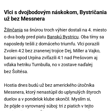
Vlci s dvojbodovým náskokom, Bystričania
už bez Messnera
Žilinčania
sa šnúrou troch výhier dostali na 4. miesto
o dva body pred piatu
Banskú Bystricu
. Oba tímy sa
naposledy tešili z domáceho triumfu. Vlci porazili
Zvolen 4:2 bez zranenej trojice Dej, Miller a Vajko,
barani spod Urpína zvíťazili 4:1 nad Prešovom aj
vďaka hetriku Turnbulla, no v zostave naďalej
bez Šoltésa.
Hostia dnes budú už bez amerického útočníka
Messnera, ktorý nenastúpil do uplynulých štyroch
duelov a v pondelok klube skončil. Myslím si,
že pôjde o vyrovnaný súboj: tri z piatich v tejto