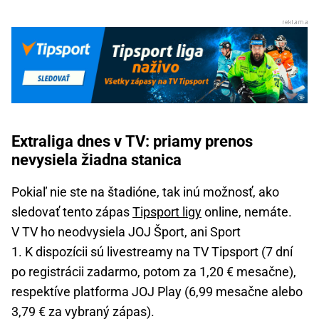
Extraliga dnes v TV: priamy prenos
nevysiela žiadna stanica
Pokiaľ nie ste na štadióne, tak inú možnosť, ako
sledovať tento zápas
Tipsport ligy
online, nemáte.
V TV ho neodvysiela JOJ Šport, ani Sport
1. K dispozícii sú livestreamy na TV Tipsport (7 dní
po registrácii zadarmo, potom za 1,20 € mesačne),
respektíve platforma JOJ Play (6,99 mesačne alebo
3,79 € za vybraný zápas).