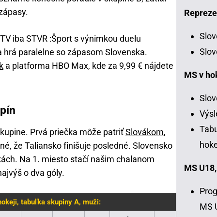
 zápasy.
Repreze
Slov
 TV iba STVR :Šport s výnimkou duelu
Slov
a hrá paralelne so zápasom Slovenska.
k
a platforma HBO Max, kde za 9,99 € nájdete
MS v ho
Slov
pín
Výsl
Tabu
kupine. Prvá priečka môže patriť
Slovákom
,
hoke
né, že Taliansko finišuje posledné. Slovensko
kách. Na 1. miesto stačí našim chalanom
MS U18,
ajvýš o dva góly.
Prog
keji, tabuľka skupiny A, muži:
MS 