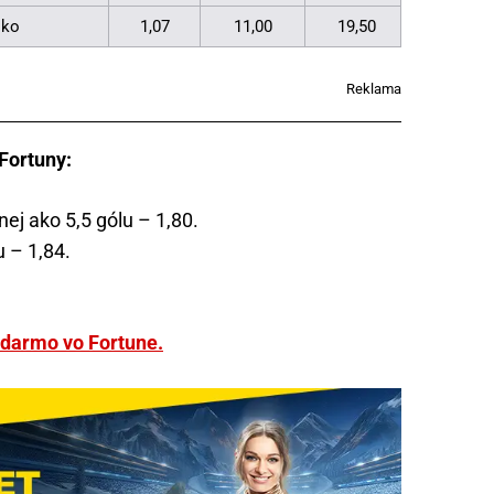
sko
1,07
11,00
19,50
Reklama
Fortuny:
j ako 5,5 gólu – 1,80.
u – 1,84.
zadarmo vo Fortune.