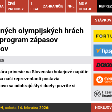
ŽIVÉ
1.
MS V
GA
ZAHRANIČIE
NHL
REPREZ
PRENOSY
LIGA
HOKEJI
STÁVKOV
ných olympijských hrách
: program zápasov
sov
ács
uára prinesie na Slovensko hokejové napätie
a naši reprezentanti postavia
o sa odohrajú štyri duely: pozrite si
Hazard
finanč
HOKEJOV
H, sobota 14. februára 2026: