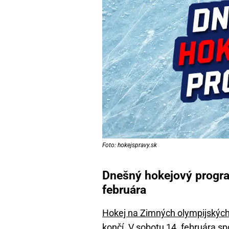
Foto: hokejspravy.sk
Dnešný hokejový progra
februára
Hokej na Zimných olympijskýc
končí. V sobotu 14. februára s