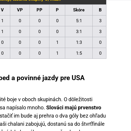
V
VP
PP
P
Skóre
B
1
0
0
0
5:1
3
1
0
0
0
3:1
3
0
0
0
1
1:3
0
0
0
0
1
1:5
0
bed a povinné jazdy pre USA
té boje v oboch skupinách. O dôležitosti
 sa napísalo mnoho.
Slováci majú prvenstvo
 stačiť im bude aj prehra o dva góly bez ohľadu
aši chalani zabojujú, dostanú sa do štvrťfinále