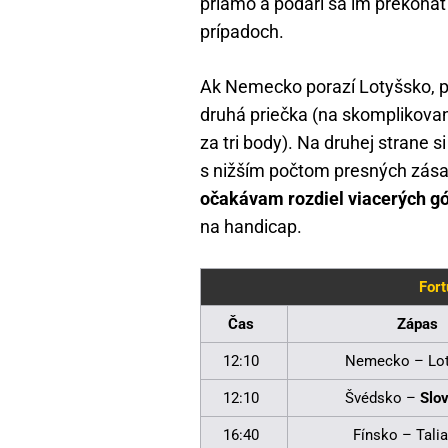
priamo a podarí sa im prekona
prípadoch.
Ak Nemecko porazí Lotyšsko, pr
druhá priečka (na skomplikova
za tri body). Na druhej strane s
s nižším počtom presných zása
očakávam rozdiel viacerých g
na handicap.
Fort
Čas
Zápas
12:10
Nemecko – Lo
12:10
Švédsko –
Slo
16:40
Fínsko – Tali