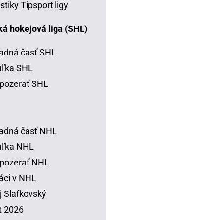
istiky Tipsport ligy
á hokejová liga (SHL)
adná časť SHL
uľka SHL
pozerať SHL
adná časť NHL
uľka NHL
 pozerať NHL
áci v NHL
j Slafkovský
t 2026