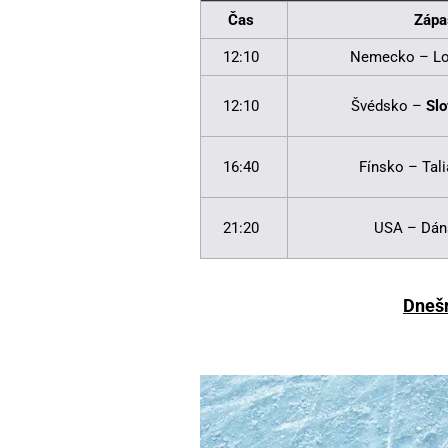
Čas
Zápa
12:10
Nemecko – Lo
12:10
Švédsko –
Sl
16:40
Fínsko – Tal
21:20
USA – Dán
Dneš