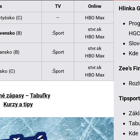
s
TV
Online
Hlinka 
tyšsko (C)
–
HBO Max
Prog
stvr.sk
HG
ovensko
(B)
:Šport
HBO Max
Slo
stvr.sk
iansko (B)
:Šport
Kde
HBO Max
stvr.sk
Zee's Fin
sko (C)
:Šport
HBO Max
Rozl
né zápasy
–
Tabuľky
Tipsport
Kurzy a tipy
Zákl
Tabu
Kde 