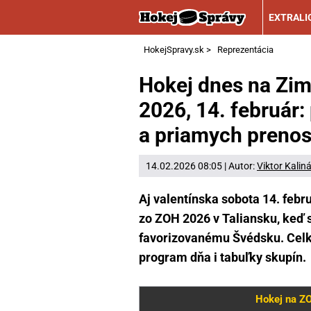
EXTRALI
HokejSpravy.sk
>
Reprezentácia
Hokej dnes na Zim
2026, 14. február
a priamych preno
14.02.2026 08:05 | Autor:
Viktor Kalin
Aj valentínska sobota 14. febr
zo ZOH 2026 v Taliansku, keď s
favorizovanému Švédsku. Celkov
program dňa i tabuľky skupín.
Hokej na ZO