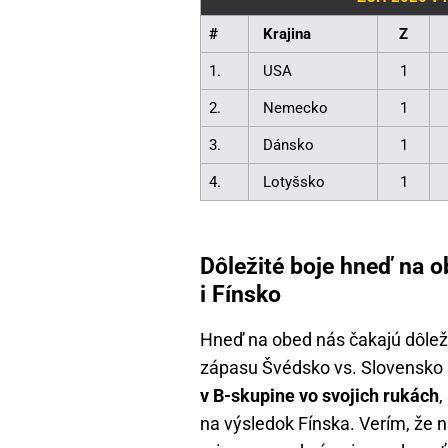
#
Krajina
Z
1.
USA
1
2.
Nemecko
1
3.
Dánsko
1
4.
Lotyšsko
1
Dôležité boje hneď na o
i Fínsko
Hneď na obed nás čakajú dôleži
zápasu Švédsko vs. Slovensko
v B-skupine vo svojich rukách
,
na výsledok Fínska. Verím, že n