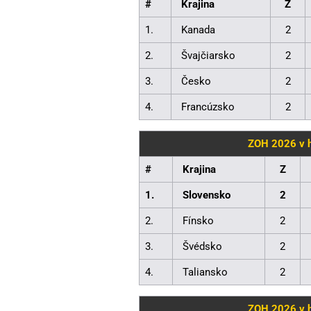
#
Krajina
Z
1.
Kanada
2
2.
Švajčiarsko
2
3.
Česko
2
4.
Francúzsko
2
ZOH 2026 v ho
#
Krajina
Z
1.
Slovensko
2
2.
Fínsko
2
3.
Švédsko
2
4.
Taliansko
2
ZOH 2026 v ho