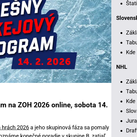
Štat
Slovensk
Zákl
Tab
Kde 
NHL
Zákl
Tab
Kde
m na ZOH 2026 online, sobota 14.
Slov
Jura
h hrách 2026
a jeho skupinová fáza sa pomaly
Draf
poznáme konečné poradie v skupine B, zatiaľ