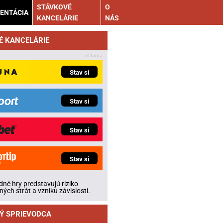
STÁVKOVÉ
O
ENTÁCIA
KANCELÁRIE
NÁS
É KANCELÁRIE
Stav si
Stav si
Stav si
Stav si
né hry predstavujú riziko
ných strát a vzniku závislosti.
Ý SPRIEVODCA