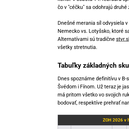
čo v "céčku" sa odohrajú druhé
Dnešné merania síl odvysiela v
Nemecko vs. Lotyšsko, ktoré s
Alternatívami sú tradične
stvr.s
všetky stretnutia.
Tabuľky základných sku
Dnes spoznáme definitívu v B-s
Švédom i Fínom. Už teraz je jas
má pritom všetko vo svojich ru
bodovať, respektíve prehrať nan
ZOH 2026 v ho