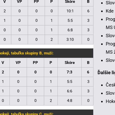
V
VP
PP
P
Skóre
B
Slo
Kde
2
0
0
0
10:1
6
Prog
1
0
0
1
5:5
3
MS 
0
0
0
1
6:8
3
Slo
0
0
0
2
3:10
0
Prog
MS ž
keji, tabuľka skupiny B, muži:
Slov
V
VP
PP
P
Skóre
B
Ďalšie l
2
0
0
0
7:3
6
1
0
0
1
5:5
3
Česk
1
0
0
1
6:6
3
Slov
0
0
0
2
4:8
0
Hoke
keji, tabuľka skupiny C, muži: