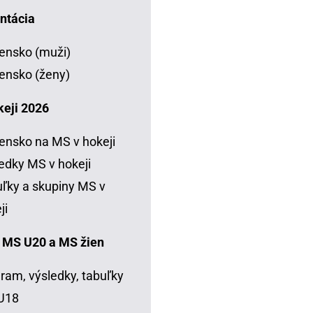
ntácia
ensko (muži)
ensko (ženy)
keji 2026
ensko na MS v hokeji
edky MS v hokeji
ľky a skupiny MS v
ji
 MS U20 a MS žien
ram, výsledky, tabuľky
U18