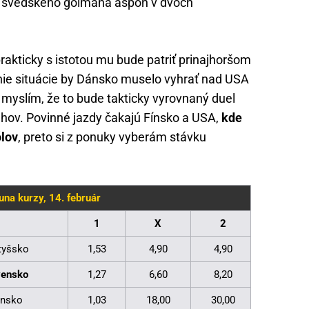
ť švédskeho gólmana aspoň v dvoch
akticky s istotou mu bude patriť prinajhoršom
nie situácie by Dánsko muselo vyhrať nad USA
i myslím, že to bude takticky vyrovnaný duel
hov. Povinné jazdy čakajú Fínsko a USA,
kde
ólov
, preto si z ponuky vyberám stávku
una kurzy, 14. február
1
X
2
tyšsko
1,53
4,90
4,90
vensko
1,27
6,60
8,20
ansko
1,03
18,00
30,00