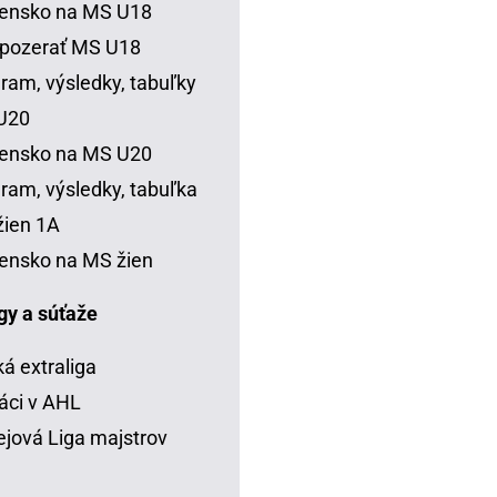
vensko na MS U18
 pozerať MS U18
ram, výsledky, tabuľky
U20
vensko na MS U20
ram, výsledky, tabuľka
ien 1A
ensko na MS žien
igy a súťaže
á extraliga
áci v AHL
jová Liga majstrov