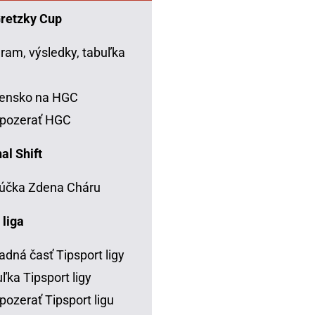
Gretzky Cup
ram, výsledky, tabuľka
C
vensko na HGC
 pozerať HGC
al Shift
účka Zdena Cháru
 liga
adná časť Tipsport ligy
ľka Tipsport ligy
pozerať Tipsport ligu