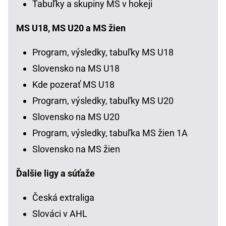
Tabuľky a skupiny MS v hokeji
MS U18, MS U20 a MS žien
Program, výsledky, tabuľky MS U18
Slovensko na MS U18
Kde pozerať MS U18
Program, výsledky, tabuľky MS U20
Slovensko na MS U20
Program, výsledky, tabuľka MS žien 1A
Slovensko na MS žien
Ďalšie ligy a súťaže
Česká extraliga
Slováci v AHL