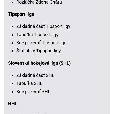
Rozlúčka Zdena Cháru
Tipsport liga
Základná časť Tipsport ligy
Tabuľka Tipsport ligy
Kde pozerať Tipsport ligu
Štatistiky Tipsport ligy
Slovenská hokejová liga (SHL)
Základná časť SHL
Tabuľka SHL
Kde pozerať SHL
NHL