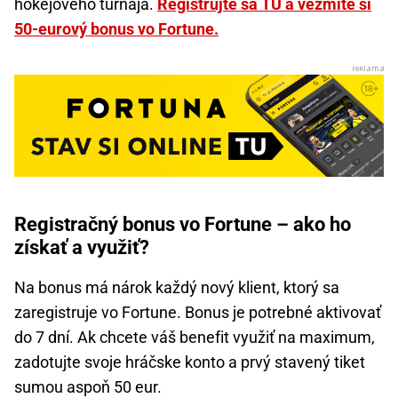
hokejového turnaja.
Registrujte sa TU a vezmite si
50-eurový bonus vo Fortune.
Registračný bonus vo Fortune – ako ho
získať a využiť?
Na bonus má nárok každý nový klient, ktorý sa
zaregistruje vo Fortune. Bonus je potrebné aktivovať
do 7 dní. Ak chcete váš benefit využiť na maximum,
zadotujte svoje hráčske konto a prvý stavený tiket
sumou aspoň 50 eur.