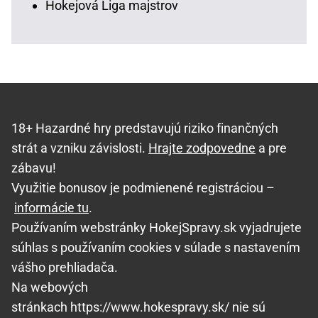
Hokejová Liga majstrov
18+ Hazardné hry predstavujú riziko finančných
strát a vzniku závislosti.
Hrajte zodpovedne
a pre
zábavu!
Využitie bonusov je podmienené registráciou –
informácie tu
.
Používaním webstránky HokejSpravy.sk vyjadrujete
súhlas s používaním cookies v súlade s nastavením
vášho prehliadača.
Na webových
stránkach https://www.hokespravy.sk/ nie sú