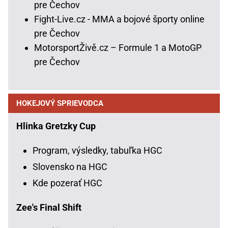
pre Čechov
Fight-Live.cz - MMA a bojové športy online
pre Čechov
MotorsportŽivě.cz – Formule 1 a MotoGP
pre Čechov
HOKEJOVÝ SPRIEVODCA
Hlinka Gretzky Cup
Program, výsledky, tabuľka HGC
Slovensko na HGC
Kde pozerať HGC
Zee's Final Shift