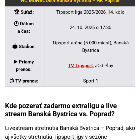
HC MONACObet Banská Bystrica – HK Poprad
🏆 Súťaž:
Tipsport liga 2025/2026, 14. kolo
🕐 Dátum
24. 10. 2025 o 17:30
a čas:
Tipsport aréna (5 000 miest), Banská
🏟 Štadión:
Bystrica
▶️ Priamy
TV Tipsport
, JOJ Play
prenos:
📺 TV prenos:
Sport 1
Kde pozerať zadarmo extraligu a live
stream Banská Bystrica vs. Poprad?
Livestream stretnutia Banská Bystrica – Poprad, ako
aj všetky stretnutia
Tipsport ligy
v sezóne