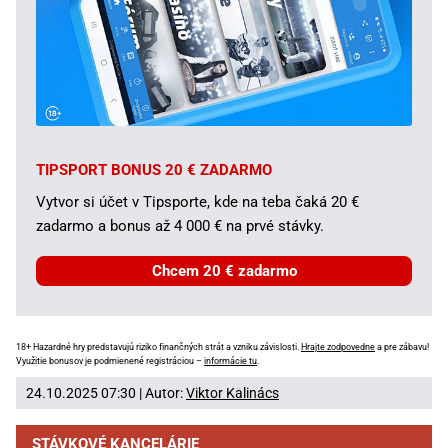
TIPSPORT BONUS 20 € ZADARMO
Vytvor si účet v Tipsporte, kde na teba čaká 20 €
zadarmo a bonus až 4 000 € na prvé stávky.
Chcem 20 € zadarmo
18+ Hazardné hry predstavujú riziko finančných strát a vzniku závislosti.
Hrajte zodpovedne
a pre zábavu!
Využitie bonusov je podmienené registráciou –
informácie tu
.
24.10.2025 07:30 | Autor:
Viktor Kalinács
STÁVKOVÉ KANCELÁRIE