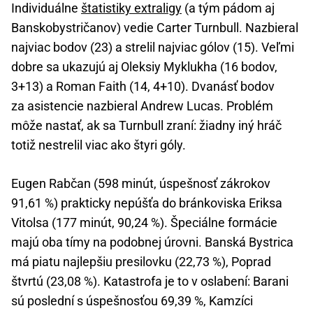
Individuálne
štatistiky extraligy
(a tým pádom aj
Banskobystričanov) vedie Carter Turnbull. Nazbieral
najviac bodov (23) a strelil najviac gólov (15). Veľmi
dobre sa ukazujú aj Oleksiy Myklukha (16 bodov,
3+13) a Roman Faith (14, 4+10). Dvanásť bodov
za asistencie nazbieral Andrew Lucas. Problém
môže nastať, ak sa Turnbull zraní: žiadny iný hráč
totiž nestrelil viac ako štyri góly.
Eugen Rabčan (598 minút, úspešnosť zákrokov
91,61 %) prakticky nepúšťa do bránkoviska Eriksa
Vitolsa (177 minút, 90,24 %). Špeciálne formácie
majú oba tímy na podobnej úrovni. Banská Bystrica
má piatu najlepšiu presilovku (22,73 %), Poprad
štvrtú (23,08 %). Katastrofa je to v oslabení: Barani
sú poslední s úspešnosťou 69,39 %, Kamzíci