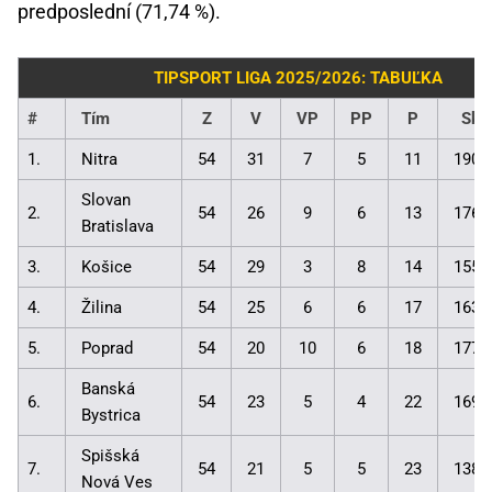
predposlední (71,74 %).
TIPSPORT LIGA 2025/2026: TABUĽKA
#
Tím
Z
V
VP
PP
P
Skó
1.
Nitra
54
31
7
5
11
190:
Slovan
2.
54
26
9
6
13
176:
Bratislava
3.
Košice
54
29
3
8
14
155:
4.
Žilina
54
25
6
6
17
163:
5.
Poprad
54
20
10
6
18
177:
Banská
6.
54
23
5
4
22
169:
Bystrica
Spišská
7.
54
21
5
5
23
138:
Nová Ves