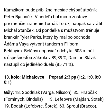
Kamzíkom bude približne mesiac chýbať útočník
Peter Bjalončík. V nedeľu bol mimo zostavy
pre menšie zranenie Tomáš Török, naopak sa vrátil
Michal Stanček. Od pondelka s mužstvom trénuje
brankár Tyler Parks, ktorý by mal po odchode
Ádáma Vaya vytvoriť tandem s Filipom
Belányim. Belányi doposiaľ odchytal 503 minút
s úspešnosťou zákrokov 89,39 %, Damian Slávik
nastúpil do jediného duelu (85,71 %).
13. kolo: Michalovce – Poprad 2:3 pp (1:2, 1:0, 0:0 –
0:1)
Góly:
18. Spodniak (Varga, Nilsson), 35. Hrabčák
(Fominych, Bindulis) – 13. Lefebvre (Majdan, Šotek),
19. Bodák (Lefebvre, Šotek), 63. Sproul (Bracco).