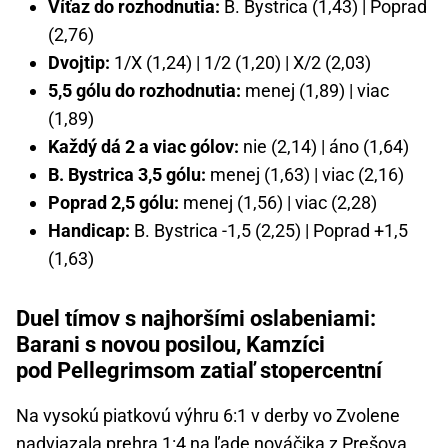
Víťaz do rozhodnutia:
B. Bystrica (1,43) | Poprad
(2,76)
Dvojtip:
1/X (1,24) | 1/2 (1,20) | X/2 (2,03)
5,5 gólu do rozhodnutia:
menej (1,89) | viac
(1,89)
Každý dá 2 a viac gólov:
nie (2,14) | áno (1,64)
B. Bystrica 3,5 gólu:
menej (1,63) | viac (2,16)
Poprad 2,5 gólu:
menej (1,56) | viac (2,28)
Handicap:
B. Bystrica -1,5 (2,25) | Poprad +1,5
(1,63)
Duel tímov s najhoršími oslabeniami:
Barani s novou posilou, Kamzíci
pod Pellegrimsom zatiaľ stopercentní
Na vysokú piatkovú výhru 6:1 v derby vo Zvolene
nadviazala prehra 1:4 na ľade nováčika z Prešova.