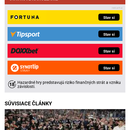
Stav si
Stav si
Stav si
Stav si
Hazardné hry predstavujú riziko finančných strát a vzniku
závislosti.
SÚVISIACE ČLÁNKY