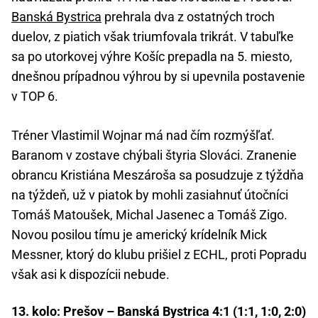
Banská Bystrica
prehrala dva z ostatných troch
duelov, z piatich však triumfovala trikrát. V tabuľke
sa po utorkovej výhre Košíc prepadla na 5. miesto,
dnešnou prípadnou výhrou by si upevnila postavenie
v TOP 6.
Tréner Vlastimil Wojnar má nad čím rozmýšľať.
Baranom v zostave chýbali štyria Slováci. Zranenie
obrancu Kristiána Meszároša sa posudzuje z týždňa
na týždeň, už v piatok by mohli zasiahnuť útočníci
Tomáš Matoušek, Michal Jasenec a Tomáš Zigo.
Novou posilou tímu je americký krídelník Mick
Messner, ktorý do klubu prišiel z ECHL, proti Popradu
však asi k dispozícii nebude.
13. kolo: Prešov – Banská Bystrica 4:1 (1:1, 1:0, 2:0)