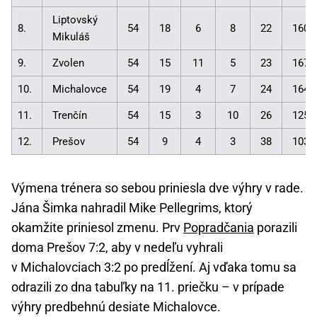
Liptovský
8.
54
18
6
8
22
160:
Mikuláš
9.
Zvolen
54
15
11
5
23
167:
10.
Michalovce
54
19
4
7
24
164:
11.
Trenčín
54
15
3
10
26
125:
12.
Prešov
54
9
4
3
38
103:
Výmena trénera so sebou priniesla dve výhry v rade.
Jána Šimka nahradil Mike Pellegrims, ktorý
okamžite priniesol zmenu. Prv
Popradčania
porazili
doma Prešov 7:2, aby v nedeľu vyhrali
v Michalovciach 3:2 po predĺžení. Aj vďaka tomu sa
odrazili zo dna tabuľky na 11. priečku – v prípade
výhry predbehnú desiate Michalovce.