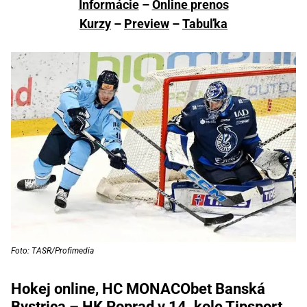
Informácie
–
Online prenos
Kurzy
–
Preview
–
Tabuľka
Foto: TASR/Profimedia
Hokej online, HC MONACObet Banská
Bystrica – HK Poprad v 14. kole Tipsport