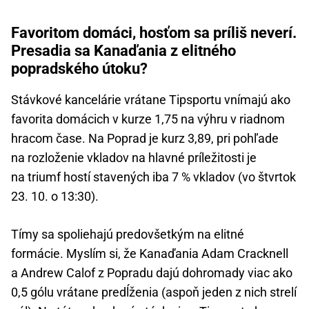
Favoritom domáci, hosťom sa príliš neverí.
Presadia sa Kanaďania z elitného
popradského útoku?
Stávkové kancelárie vrátane Tipsportu vnímajú ako
favorita domácich v kurze 1,75 na výhru v riadnom
hracom čase. Na Poprad je kurz 3,89, pri pohľade
na rozloženie vkladov na hlavné príležitosti je
na triumf hostí stavených iba 7 % vkladov (vo štvrtok
23. 10. o 13:30).
Tímy sa spoliehajú predovšetkým na elitné
formácie. Myslím si, že Kanaďania Adam Cracknell
a Andrew Calof z Popradu dajú dohromady viac ako
0,5 gólu vrátane predĺženia (aspoň jeden z nich strelí