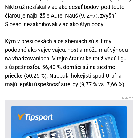
Nikto už nezískal viac ako desať bodov, pod touto
čiarou je najbližšie Aurel Nauš (9, 2+7), zvyšní
Slováci nezaknihovali viac ako štyri body.
Kým v presilovkách a oslabeniach sú si tímy
podobné ako vajce vajcu, hostia môžu mať výhodu
na vhadzovaniach. V tejto štatistike totiž vedú ligu
s úspešnosťou 56,40 %, domáci sú na siedmej
priečke (50,26 %). Naopak, hokejisti spod Urpína
majú lepšiu úspešnosť streľby (9,77 % vs. 7,66 %).