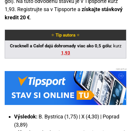
gól). Na túto odvodenú stávku je v Tipsporte kurz
1,93. Registrujte sa v Tipsporte a
získajte stávkový
kredit 20 €
.
⭐
Tip autora
⭐
Cracknell a Calof dajú dohromady viac ako 0,5 gólu:
kurz
1,93
Výsledok:
B. Bystrica (1,75) | X (4,30) | Poprad
(3,89)