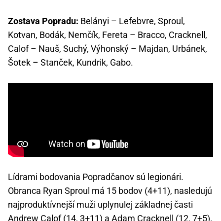
Zostava Popradu:
Belányi – Lefebvre, Sproul,
Kotvan, Bodák, Nemčík, Fereta – Bracco, Cracknell,
Calof – Nauš, Suchý, Výhonský – Majdan, Urbánek,
Šotek – Stanček, Kundrik, Gabo.
Lídrami bodovania Popradčanov sú legionári.
Obranca Ryan Sproul má 15 bodov (4+11), nasledujú
najproduktívnejší muži uplynulej základnej časti
Andrew Calof (14, 3+11) a Adam Cracknell (12, 7+5).