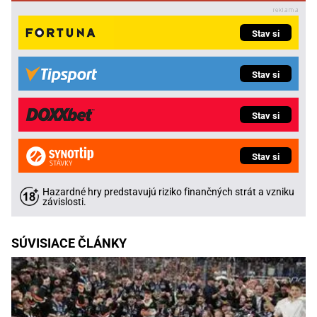
Stav si
Stav si
Stav si
Stav si
Hazardné hry predstavujú riziko finančných strát a vzniku
závislosti.
SÚVISIACE ČLÁNKY