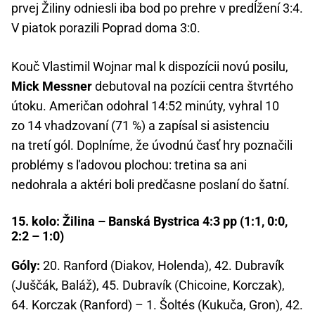
prvej Žiliny odniesli iba bod po prehre v predĺžení 3:4.
V piatok porazili Poprad doma 3:0.
Kouč Vlastimil Wojnar mal k dispozícii novú posilu,
Mick Messner
debutoval na pozícii centra štvrtého
útoku. Američan odohral 14:52 minúty, vyhral 10
zo 14 vhadzovaní (71 %) a zapísal si asistenciu
na tretí gól. Doplníme, že úvodnú časť hry poznačili
problémy s ľadovou plochou: tretina sa ani
nedohrala a aktéri boli predčasne poslaní do šatní.
15. kolo: Žilina – Banská Bystrica 4:3 pp (1:1, 0:0,
2:2 – 1:0)
Góly:
20. Ranford (Diakov, Holenda), 42. Dubravík
(Juščák, Baláž), 45. Dubravík (Chicoine, Korczak),
64. Korczak (Ranford) – 1. Šoltés (Kukuča, Gron), 42.