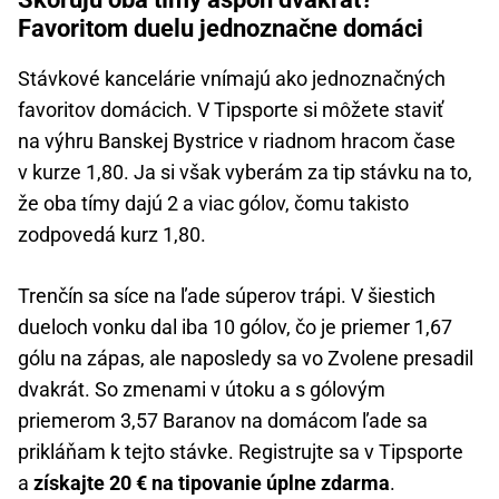
Favoritom duelu jednoznačne domáci
Stávkové kancelárie vnímajú ako jednoznačných
favoritov domácich. V Tipsporte si môžete staviť
na výhru Banskej Bystrice v riadnom hracom čase
v kurze 1,80. Ja si však vyberám za tip stávku na to,
že oba tímy dajú 2 a viac gólov, čomu takisto
zodpovedá kurz 1,80.
Trenčín sa síce na ľade súperov trápi. V šiestich
dueloch vonku dal iba 10 gólov, čo je priemer 1,67
gólu na zápas, ale naposledy sa vo Zvolene presadil
dvakrát. So zmenami v útoku a s gólovým
priemerom 3,57 Baranov na domácom ľade sa
prikláňam k tejto stávke. Registrujte sa v Tipsporte
a
získajte 20 € na tipovanie úplne zdarma
.