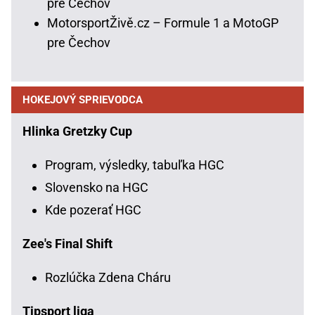
pre Čechov
MotorsportŽivě.cz – Formule 1 a MotoGP
pre Čechov
HOKEJOVÝ SPRIEVODCA
Hlinka Gretzky Cup
Program, výsledky, tabuľka HGC
Slovensko na HGC
Kde pozerať HGC
Zee's Final Shift
Rozlúčka Zdena Cháru
Tipsport liga