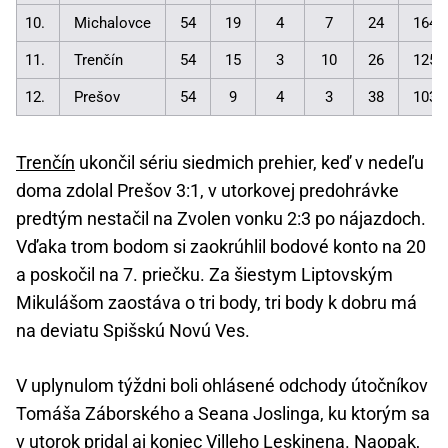
10.
Michalovce
54
19
4
7
24
164:
11.
Trenčín
54
15
3
10
26
125:
12.
Prešov
54
9
4
3
38
103:
Trenčín
ukončil sériu siedmich prehier, keď v nedeľu
doma zdolal Prešov 3:1, v utorkovej predohrávke
predtým nestačil na Zvolen vonku 2:3 po nájazdoch.
Vďaka trom bodom si zaokrúhlil bodové konto na 20
a poskočil na 7. priečku. Za šiestym Liptovským
Mikulášom zaostáva o tri body, tri body k dobru má
na deviatu Spišskú Novú Ves.
V uplynulom týždni boli ohlásené odchody útočníkov
Tomáša Záborského a Seana Joslinga, ku ktorým sa
v utorok pridal aj koniec Villeho Leskinena. Naopak,