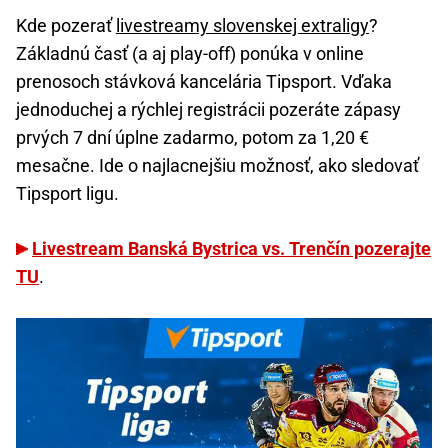
Kde pozerať
livestreamy slovenskej extraligy
?
Základnú časť (a aj play-off) ponúka v online
prenosoch stávková kancelária Tipsport. Vďaka
jednoduchej a rýchlej registrácii pozeráte zápasy
prvých 7 dní úplne zadarmo, potom za 1,20 €
mesačne. Ide o najlacnejšiu možnosť, ako sledovať
Tipsport ligu.
Livestream Banská Bystrica vs. Trenčín pozerajte
TU
.