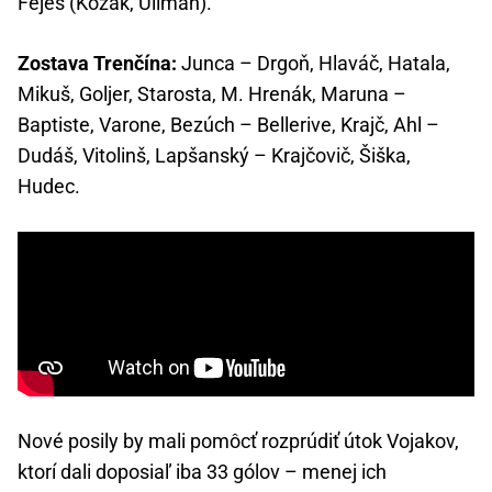
Fejes (Kozák, Ullman).
Zostava Trenčína:
Junca – Drgoň, Hlaváč, Hatala,
Mikuš, Goljer, Starosta, M. Hrenák, Maruna –
Baptiste, Varone, Bezúch – Bellerive, Krajč, Ahl –
Dudáš, Vitolinš, Lapšanský – Krajčovič, Šiška,
Hudec.
Nové posily by mali pomôcť rozprúdiť útok Vojakov,
ktorí dali doposiaľ iba 33 gólov – menej ich