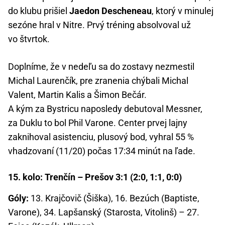
do klubu prišiel
Jaedon Descheneau
, ktorý v minulej
sezóne hral v Nitre. Prvý tréning absolvoval už
vo štvrtok.
Doplníme, že v nedeľu sa do zostavy nezmestil
Michal Laurenčík, pre zranenia chýbali Michal
Valent, Martin Kalis a Šimon Bečár.
A kým za Bystricu naposledy debutoval Messner,
za Duklu to bol Phil Varone. Center prvej lajny
zaknihoval asistenciu, plusový bod, vyhral 55 %
vhadzovaní (11/20) počas 17:34 minút na ľade.
15. kolo: Trenčín – Prešov 3:1 (2:0, 1:1, 0:0)
Góly:
13. Krajčovič (Šiška), 16. Bezúch (Baptiste,
Varone), 34. Lapšanský (Starosta, Vitolinš) – 27.