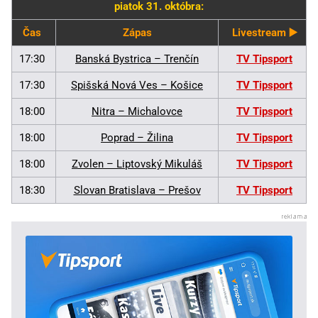
piatok 31. októbra:
Čas
Zápas
Livestream ▶️
17:30
Banská Bystrica – Trenčín
TV Tipsport
17:30
Spišská Nová Ves – Košice
TV Tipsport
18:00
Nitra – Michalovce
TV Tipsport
18:00
Poprad – Žilina
TV Tipsport
18:00
Zvolen – Liptovský Mikuláš
TV Tipsport
18:30
Slovan Bratislava – Prešov
TV Tipsport