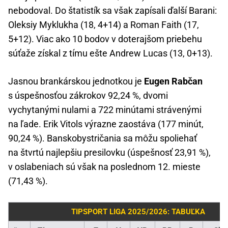
nebodoval. Do štatistík sa však zapísali ďalší Barani:
Oleksiy Myklukha (18, 4+14) a Roman Faith (17,
5+12). Viac ako 10 bodov v doterajšom priebehu
súťaže získal z tímu ešte Andrew Lucas (13, 0+13).
Jasnou brankárskou jednotkou je
Eugen Rabčan
s úspešnosťou zákrokov 92,24 %, dvomi
vychytanými nulami a 722 minútami strávenými
na ľade. Erik Vitols výrazne zaostáva (177 minút,
90,24 %). Banskobystričania sa môžu spoliehať
na štvrtú najlepšiu presilovku (úspešnosť 23,91 %),
v oslabeniach sú však na poslednom 12. mieste
(71,43 %).
TIPSPORT LIGA 2025/2026: TABUĽKA