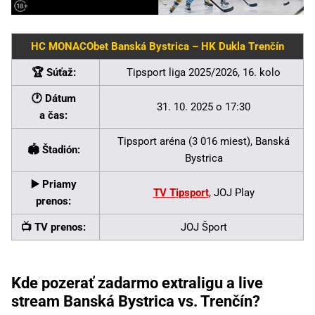
HC MONACObet Banská Bystrica – HK Dukla Trenčín
🏆 Súťaž:
Tipsport liga 2025/2026, 16. kolo
🕐 Dátum
31. 10. 2025 o 17:30
a čas:
Tipsport aréna (3 016 miest), Banská
🏟 Štadión:
Bystrica
▶️ Priamy
TV Tipsport
, JOJ Play
prenos:
📺 TV prenos:
JOJ Šport
Kde pozerať zadarmo extraligu a live
stream Banská Bystrica vs. Trenčín?