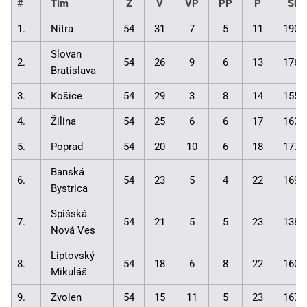
#
Tím
Z
V
VP
PP
P
Skó
1.
Nitra
54
31
7
5
11
190:
Slovan
2.
54
26
9
6
13
176:
Bratislava
3.
Košice
54
29
3
8
14
155:
4.
Žilina
54
25
6
6
17
163:
5.
Poprad
54
20
10
6
18
177:
Banská
6.
54
23
5
4
22
169:
Bystrica
Spišská
7.
54
21
5
5
23
138:
Nová Ves
Liptovský
8.
54
18
6
8
22
160:
Mikuláš
9.
Zvolen
54
15
11
5
23
167: