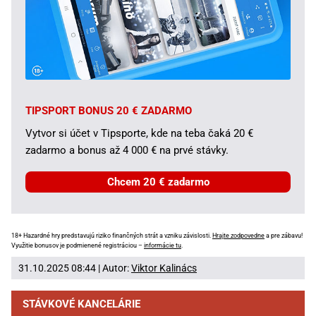
TIPSPORT BONUS 20 € ZADARMO
Vytvor si účet v Tipsporte, kde na teba čaká 20 €
zadarmo a bonus až 4 000 € na prvé stávky.
Chcem 20 € zadarmo
18+ Hazardné hry predstavujú riziko finančných strát a vzniku závislosti.
Hrajte zodpovedne
a pre zábavu!
Využitie bonusov je podmienené registráciou –
informácie tu
.
31.10.2025 08:44 | Autor:
Viktor Kalinács
STÁVKOVÉ KANCELÁRIE