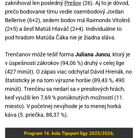
zaknihoval len posledný
Prešov
(26). Aj to je dôvod,
prečo bodovanie tímu vedie osembodový Jordan
Bellerive (6+2), sedem bodov má Raimonds Vitolinš
(2+5) a šesť Matúš Hlaváč (2+4). Individuálne to
pod hradom Matúša Čáka nie je žiadna sláva.
Trenčanov môže tešiť forma
Juliana Juncu
, ktorý je
v úspešnosti zákrokov (94,06 %) druhý v celej lige
(427 minút). O zápas viac odchytal Dávid Hrenák, no
štatisticky je na tom výrazne horšie (89,43 %, 490
minút). Trenčínu sa nedarí sa v presilových hrách,
keď využili len 7,69 % ponúknutých možností (11.
miesto). V početnej nevýhode je to menej horká
káva (5. priečka, 88,37 %).
Program 16. kola Tipsport ligy 2025/2026,