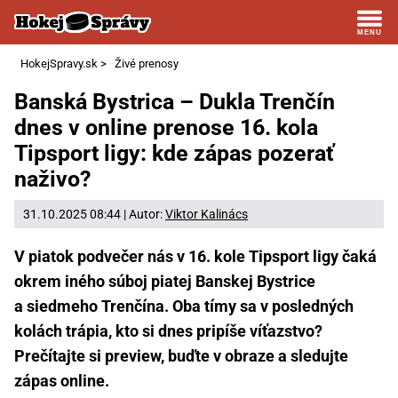
HokejSpravy.sk
>
Živé prenosy
Banská Bystrica – Dukla Trenčín
dnes v online prenose 16. kola
Tipsport ligy: kde zápas pozerať
naživo?
31.10.2025 08:44 | Autor:
Viktor Kalinács
V piatok podvečer nás v 16. kole Tipsport ligy čaká
okrem iného súboj piatej Banskej Bystrice
a siedmeho Trenčína. Oba tímy sa v posledných
kolách trápia, kto si dnes pripíše víťazstvo?
Prečítajte si preview, buďte v obraze a sledujte
zápas online.