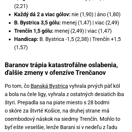
(2,21)
Každý dá 2 a viac gólov:
nie (1,90) | áno (1,80)
B. Bystrica 3,5 gólu:
menej (1,47) | viac (2,49)
Trenčín 1,5 gólu:
menej (2,49) | viac (1,47)
Handicap:
B. Bystrica -1,5 (2,38) | Trenčín +1,5
(1,57)
Baranov trápia katastrofálne oslabenia,
ďalšie zmeny v ofenzíve Trenčanov
Po tom, čo
Banská Bystrica
vyhrala prvých päť kôl
a bola na čele ligy, vyhrala z ostatných desiatich iba
štyri. Prepadla sa na piate miesto s 28 bodmi
o skóre za štvrté Košice, na druhej strane má
osembodový náskok na siedmy Trenčín. Mohlo to
byť ešte veselšie, lenže Barani si v nedeľu z ľadu