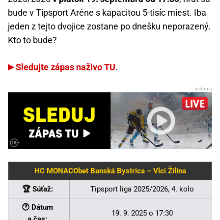
bude v Tipsport Aréne s kapacitou 5-tisíc miest. Iba
jeden z tejto dvojice zostane po dnešku neporazený.
Kto to bude?
Sledujte zápas naživo TU
.
HC MONACObet Banská Bystrica – Vlci Žilina
🏆 Súťaž:
Tipsport liga 2025/2026, 4. kolo
🕐 Dátum
19. 9. 2025 o 17:30
a čas: