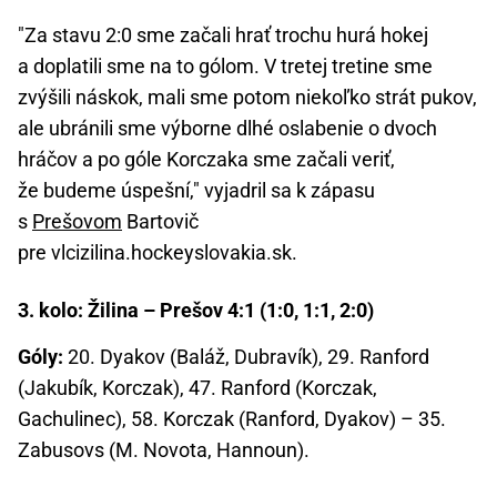
"Za stavu 2:0 sme začali hrať trochu hurá hokej
a doplatili sme na to gólom. V tretej tretine sme
zvýšili náskok, mali sme potom niekoľko strát pukov,
ale ubránili sme výborne dlhé oslabenie o dvoch
hráčov a po góle Korczaka sme začali veriť,
že budeme úspešní," vyjadril sa k zápasu
s
Prešovom
Bartovič
pre vlcizilina.hockeyslovakia.sk.
3. kolo: Žilina – Prešov 4:1 (1:0, 1:1, 2:0)
Góly:
20. Dyakov (Baláž, Dubravík), 29. Ranford
(Jakubík, Korczak), 47. Ranford (Korczak,
Gachulinec), 58. Korczak (Ranford, Dyakov) – 35.
Zabusovs (M. Novota, Hannoun).