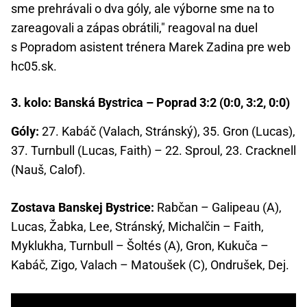
sme prehrávali o dva góly, ale výborne sme na to
zareagovali a zápas obrátili," reagoval na duel
s Popradom asistent trénera Marek Zadina pre web
hc05.sk.
3. kolo: Banská Bystrica – Poprad 3:2 (0:0, 3:2, 0:0)
Góly:
27. Kabáč (Valach, Stránský), 35. Gron (Lucas),
37. Turnbull (Lucas, Faith) – 22. Sproul, 23. Cracknell
(Nauš, Calof).
Zostava Banskej Bystrice:
Rabčan – Galipeau (A),
Lucas, Žabka, Lee, Stránský, Michalčin – Faith,
Myklukha, Turnbull – Šoltés (A), Gron, Kukuča –
Kabáč, Zigo, Valach – Matoušek (C), Ondrušek, Dej.