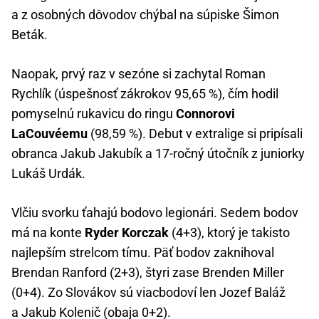
a z osobných dôvodov chýbal na súpiske Šimon
Beták.
Naopak, prvý raz v sezóne si zachytal Roman
Rychlík (úspešnosť zákrokov 95,65 %), čím hodil
pomyselnú rukavicu do ringu
Connorovi
LaCouvéemu
(98,59 %). Debut v extralige si pripísali
obranca Jakub Jakubík a 17-ročný útočník z juniorky
Lukáš Urdák.
Vlčiu svorku ťahajú bodovo legionári. Sedem bodov
má na konte
Ryder Korczak
(4+3), ktorý je takisto
najlepším strelcom tímu. Päť bodov zaknihoval
Brendan Ranford (2+3), štyri zase Brenden Miller
(0+4). Zo Slovákov sú viacbodoví len Jozef Baláž
a Jakub Kolenič (obaja 0+2).