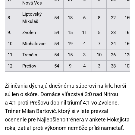
Nová Ves
Liptovský
8.
54
18
6
8
22
160:
Mikuláš
9.
Zvolen
54
15
11
5
23
167:
10.
Michalovce
54
19
4
7
24
164:
11.
Trenčín
54
15
3
10
26
125:
12.
Prešov
54
9
4
3
38
103:
Žilinčania
dýchajú dnešnému súperovi na krk, horší
sú len o skóre. Domáce víťazstvá 3:0 nad Nitrou
a 4:1 proti Prešovu doplnil triumf 4:1 vo Zvolene.
Tréner Milan Bartovič, ktorý si v lete prevzal
ocenenie pre Najlepšieho trénera v ankete Hokejista
roka, zatiaľ proti výkonom nemôže príliš namietať.