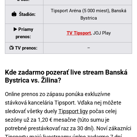
Tipsport Aréna (5 000 miest), Banská
🏟 Štadión:
Bystrica
▶️ Priamy
TV Tipsport
, JOJ Play
prenos:
📺 TV prenos:
–
Kde zadarmo pozerať live stream Banská
Bystrica vs. Žilina?
Online prenos zo zápasu ponúka exkluzívne
stávková kancelária Tipsport. Vďaka nej môžete
sledovať všetky duely
Tipsport ligy
počas celej
sezóny už za 1,20 € mesačne (túto sumu je
potrebné prestávkovať raz za 30 dní). Noví zákazníci
Tipsportu majú livestreamy úplne zadarmo 7 dní