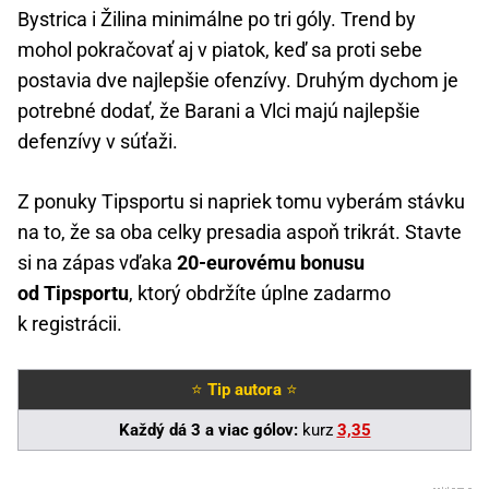
Bystrica i Žilina minimálne po tri góly. Trend by
mohol pokračovať aj v piatok, keď sa proti sebe
postavia dve najlepšie ofenzívy. Druhým dychom je
potrebné dodať, že Barani a Vlci majú najlepšie
defenzívy v súťaži.
Z ponuky Tipsportu si napriek tomu vyberám stávku
na to, že sa oba celky presadia aspoň trikrát. Stavte
si na zápas vďaka
20-eurovému bonusu
od Tipsportu
, ktorý obdržíte úplne zadarmo
k registrácii.
⭐
Tip autora
⭐
Každý dá 3 a viac gólov:
kurz
3,35