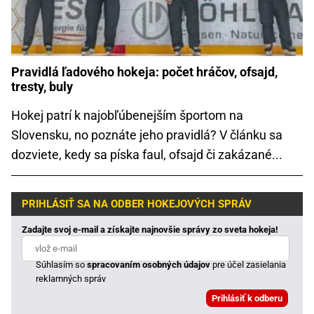
Pravidlá ľadového hokeja: počet hráčov, ofsajd,
tresty, buly
Hokej patrí k najobľúbenejším športom na
Slovensku, no poznáte jeho pravidlá? V článku sa
dozviete, kedy sa píska faul, ofsajd či zakázané...
PRIHLÁSIŤ SA NA ODBER HOKEJOVÝCH SPRÁV
Zadajte svoj e-mail a získajte najnovšie správy zo sveta hokeja!
Súhlasím so
spracovaním osobných údajov
pre účel zasielania
reklamných správ