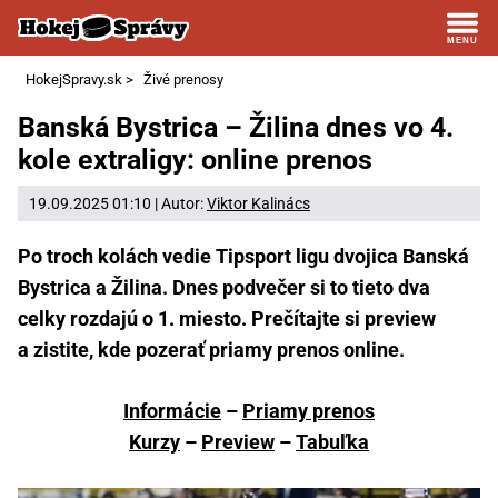
HokejSpravy.sk
>
Živé prenosy
Banská Bystrica – Žilina dnes vo 4.
kole extraligy: online prenos
19.09.2025 01:10 | Autor:
Viktor Kalinács
Po troch kolách vedie Tipsport ligu dvojica Banská
Bystrica a Žilina. Dnes podvečer si to tieto dva
celky rozdajú o 1. miesto. Prečítajte si preview
a zistite, kde pozerať priamy prenos online.
Informácie
–
Priamy prenos
Kurzy
–
Preview
–
Tabuľka