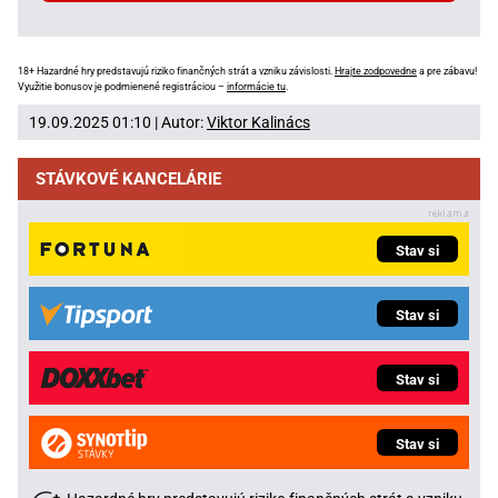
18+ Hazardné hry predstavujú riziko finančných strát a vzniku závislosti.
Hrajte zodpovedne
a pre zábavu!
Využitie bonusov je podmienené registráciou –
informácie tu
.
19.09.2025 01:10 | Autor:
Viktor Kalinács
STÁVKOVÉ KANCELÁRIE
Stav si
Stav si
Stav si
Stav si