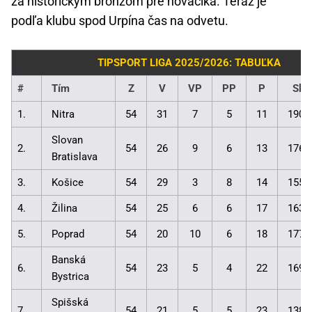
za historickým bronzom pre nováčika. Teraz je
podľa klubu spod Urpína čas na odvetu.
TIPSPORT LIGA 2025/2026: TABUĽKA
#
Tím
Z
V
VP
PP
P
Skó
1.
Nitra
54
31
7
5
11
190:
Slovan
2.
54
26
9
6
13
176:
Bratislava
3.
Košice
54
29
3
8
14
155:
4.
Žilina
54
25
6
6
17
163:
5.
Poprad
54
20
10
6
18
177:
Banská
6.
54
23
5
4
22
169:
Bystrica
Spišská
7.
54
21
5
5
23
138: