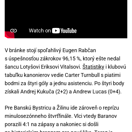
V bránke stojí spoľahlivý Eugen Rabčan
s úspešnosťou zákrokov 96,15 %, ktorý ešte nedal
šancu Lotyšovi Eriksovi Vitalsovi.
Štatistiky
i klubovú
tabuľku kanonierov vedie Carter Turnbull s piatimi
bodmi za štyri góly a jednu asistenciu. Po štyri body
získali Andrej Kukuča (2+2) a Andrew Lucas (0+4).
Pre Banskú Bystricu a Žilinu ide zároveň o reprízu
minulosezónneho štvrťfinále. Vlci vtedy Baranov
porazili 4:1 na zápasy a nakoniec si došli