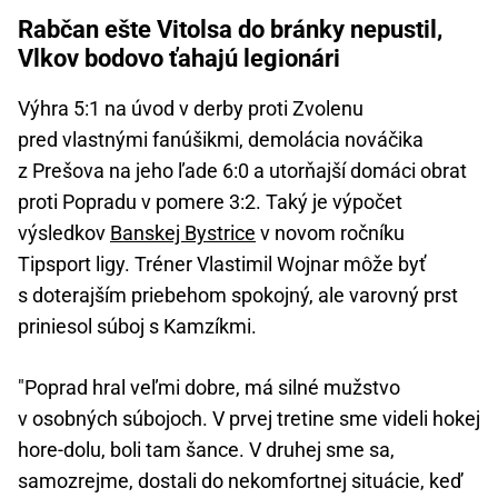
Rabčan ešte Vitolsa do bránky nepustil,
Vlkov bodovo ťahajú legionári
Výhra 5:1 na úvod v derby proti Zvolenu
pred vlastnými fanúšikmi, demolácia nováčika
z Prešova na jeho ľade 6:0 a utorňajší domáci obrat
proti Popradu v pomere 3:2. Taký je výpočet
výsledkov
Banskej Bystrice
v novom ročníku
Tipsport ligy. Tréner Vlastimil Wojnar môže byť
s doterajším priebehom spokojný, ale varovný prst
priniesol súboj s Kamzíkmi.
"Poprad hral veľmi dobre, má silné mužstvo
v osobných súbojoch. V prvej tretine sme videli hokej
hore-dolu, boli tam šance. V druhej sme sa,
samozrejme, dostali do nekomfortnej situácie, keď