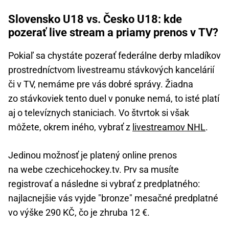
Slovensko U18 vs. Česko U18: kde
pozerať live stream a priamy prenos v TV?
Pokiaľ sa chystáte pozerať federálne derby mladíkov
prostredníctvom livestreamu stávkových kancelárií
či v TV, nemáme pre vás dobré správy. Žiadna
zo stávkoviek tento duel v ponuke nemá, to isté platí
aj o televíznych staniciach. Vo štvrtok si však
môžete, okrem iného, vybrať z
livestreamov NHL
.
Jedinou možnosť je platený online prenos
na webe czechicehockey.tv. Prv sa musíte
registrovať a následne si vybrať z predplatného:
najlacnejšie vás vyjde "bronze" mesačné predplatné
vo výške 290 KČ, čo je zhruba 12 €.