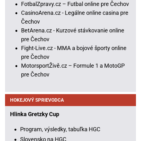
FotbalZpravy.cz – Futbal online pre Čechov
CasinoArena.cz - Legálne online casina pre
Čechov
BetArena.cz - Kurzové stávkovanie online
pre Čechov
Fight-Live.cz - MMA a bojové športy online
pre Čechov
MotorsportŽivě.cz – Formule 1 a MotoGP
pre Čechov
HOKEJOVÝ SPRIEVODCA
Hlinka Gretzky Cup
Program, výsledky, tabuľka HGC
Slovensko na HGC