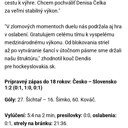
cestu k výhre. Chcem pochváliť Denisa Čelka
za veľmi stabilný výkon."
"V zlomových momentoch duelu nás podržala aj hra
v oslabení. Gratulujem celému tímu k vyspelému
medzinárodnému výkonu. Od blokovania striel
až po vytváranie šancí v útočnom pásme sme držali
našu štruktúru," zhodnotil kouč Dendis
pre hockeyslovakia.sk.
Prípravný zápas do 18 rokov: Česko – Slovensko
1:2 (0:1, 1:0, 0:1)
Góly:
27. Šichtař – 16. Šimko, 60. Kováč.
Vylúčení:
5:4 na 2 min,
presilovky:
0:0,
oslabenia:
0:1,
strely na bránku:
21:36.