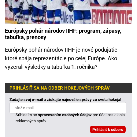
Európsky pohár národov IIHF: program, zápasy,
tabuľka, prenosy
Európsky pohár národov IIHF je nové podujatie,
ktoré spája reprezentácie po celej Európe. Ako
vyzerali výsledky a tabuľka 1. ročníka?
PRIHLÁSIŤ SA NA ODBER HOKEJOVÝCH SPRÁV
Zadajte svoj e-mail a získajte najnovšie správy zo sveta hokeja!
Súhlasím so
spracovaním osobných údajov
pre účel zasielania
reklamných správ