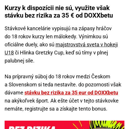
Kurzy k dispozícii nie sú, využite však
stávku bez rizika za 35 € od DOXXbetu
Stávkové kancelárie vypisujú na zápasy hráčov
do 18 rokov kurzy len málokedy. Výnimkou sú
oficiálne duely, ako sú
majstrovstvá sveta v hokeji
U18
či Hlinka Gretzky Cup, keď sú tímy v plnej
palubnej sile.
Na prípravný súboj do 18 rokov medzi Českom
a Slovenskom si teda nestavíte. do pozornosti však
dávame
stávku bez rizika za 35 eur od DOXXbetu
na akýkoľvek šport. Ak ešte účet v tejto stávkovke
nemáte, registrujte sa a získajte tento bonus.