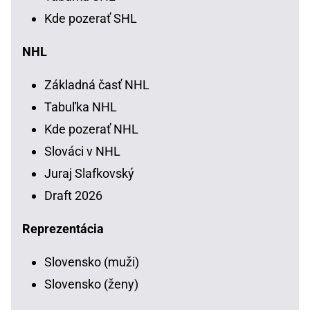
Kde pozerať SHL
NHL
Základná časť NHL
Tabuľka NHL
Kde pozerať NHL
Slováci v NHL
Juraj Slafkovský
Draft 2026
Reprezentácia
Slovensko (muži)
Slovensko (ženy)