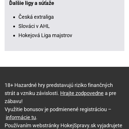
Ďalšie ligy a súťaže
Česká extraliga
Slováci v AHL
Hokejová Liga majstrov
18+ Hazardné hry predstavujú riziko finančných
strát a vzniku závislosti.
Hrajte zodpovedne
a pre
zábavu!
Využitie bonusov je podmienené registráciou –
informácie tu
.
Používaním webstránky HokejSpravy.sk vyjadrujete