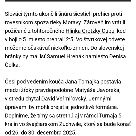
Slováci týmto ukončili šnúru šiestich prehier proti
rovesníkom spoza rieky Moravy. Zároveň im vrátili
požičané z tohtoročného
Hlinka Gretzky Cupu
, keď
v boji o 5. miesto prehrali 2:5. Vo štvrtkovej odvete
môžeme očakávať niekoľko zmien. Do slovenskej
bránky by mal ísť Samuel Hrenák namiesto Denisa
Čelka.
Česi pod vedením kouča Jana Tomajka postavia
medzi žŕdky pravdepodobne Matyáša Javoreka,
v stredu chytal David Veřmiřovský. Jemnými
úpravami by mohli prejsť aj jednotlivé formácie.
Doplníme, že tímy sa stretnú aj v rámci Turnaja 5
krajín vo švajčiarskom Zuchwile, ktorý sa bude konať
od 26. do 30. decembra 2025.