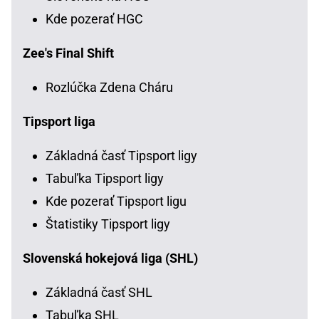
Kde pozerať HGC
Zee's Final Shift
Rozlúčka Zdena Cháru
Tipsport liga
Základná časť Tipsport ligy
Tabuľka Tipsport ligy
Kde pozerať Tipsport ligu
Štatistiky Tipsport ligy
Slovenská hokejová liga (SHL)
Základná časť SHL
Tabuľka SHL