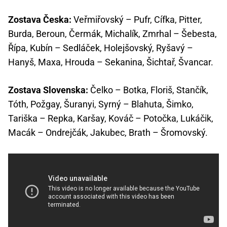
Zostava Česka:
Veřmiřovský – Pufr, Cífka, Pitter,
Burda, Beroun, Čermák, Michalík, Zmrhal – Šebesta,
Řípa, Kubín – Sedláček, Holejšovský, Ryšavý –
Hanyš, Maxa, Hrouda – Sekanina, Šichtař, Švancar.
Zostava Slovenska:
Čelko – Botka, Floriš, Stančík,
Tóth, Požgay, Šuranyi, Syrný – Blahuta, Šimko,
Tariška – Repka, Karšay, Kováč – Potočka, Lukáčik,
Macák – Ondrejčák, Jakubec, Brath – Šromovský.