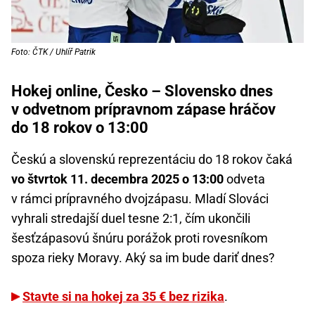
Foto: ČTK / Uhlíř Patrik
Hokej online, Česko – Slovensko dnes
v odvetnom prípravnom zápase hráčov
do 18 rokov o 13:00
Českú a slovenskú reprezentáciu do 18 rokov čaká
vo štvrtok 11. decembra 2025 o 13:00
odveta
v rámci prípravného dvojzápasu. Mladí Slováci
vyhrali stredajší duel tesne 2:1, čím ukončili
šesťzápasovú šnúru porážok proti rovesníkom
spoza rieky Moravy. Aký sa im bude dariť dnes?
Stavte si na hokej za 35 € bez rizika
.