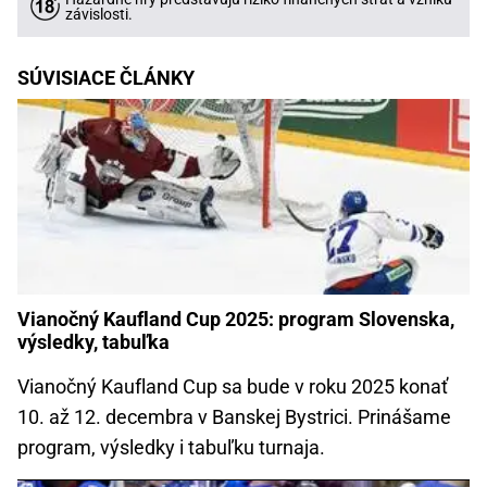
závislosti.
SÚVISIACE ČLÁNKY
Vianočný Kaufland Cup 2025: program Slovenska,
výsledky, tabuľka
Vianočný Kaufland Cup sa bude v roku 2025 konať
10. až 12. decembra v Banskej Bystrici. Prinášame
program, výsledky i tabuľku turnaja.