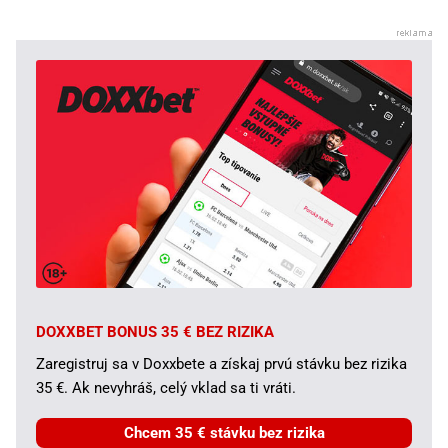
DOXXBET BONUS 35 € BEZ RIZIKA
Zaregistruj sa v Doxxbete a získaj prvú stávku bez rizika
35 €. Ak nevyhráš, celý vklad sa ti vráti.
Chcem 35 € stávku bez rizika