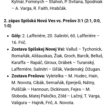
Kytnár, Fominych – Stahoň, P. Svitana, Spodniak
– A. Varga, R. Faith, Hrabčák.
2. zápas Spišská Nová Ves vs. Prešov 3:1 (2:1, 0:0,
1:0)
Góly:
2. Lafferiére, 20. Salinitri, 60. Lafferiére –
16. Frič.
Zostava Spišskej Novej Vsi:
Valluš – Tychonick,
Romaňák, Ališauskas, Žiak, Groch, Barcík, Belluš,
Karaffa – Rapáč, Giroux, Drábek – Turanský,
Lafferriére, Salinitri – Giľák, Viedenský, Džugan.
Zostava Prešova:
Vyletelka – M. Hudec, Hain,
M. Novota, Cibák, Semaňák, Eperješi, Nátny,
Pulščák – Hannoun, Dickinson, Fejes – M.
Sloboda, Matej Paločko, Zöld – Lačný, T. Varga,
Valigura – Hajnik, Frič, A. Novota.