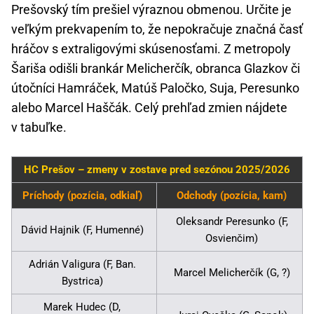
Prešovský tím prešiel výraznou obmenou. Určite je
veľkým prekvapením to, že nepokračuje značná časť
hráčov s extraligovými skúsenosťami. Z metropoly
Šariša odišli brankár Melicherčík, obranca Glazkov či
útočníci Hamráček, Matúš Paločko, Suja, Peresunko
alebo Marcel Haščák. Celý prehľad zmien nájdete
v tabuľke.
HC Prešov – zmeny v zostave pred sezónou 2025/2026
Príchody (pozícia, odkiaľ)
Odchody (pozícia, kam)
Oleksandr Peresunko (F,
Dávid Hajnik (F, Humenné)
Osvienčim)
Adrián Valigura (F, Ban.
Marcel Melicherčík (G, ?)
Bystrica)
Marek Hudec (D,