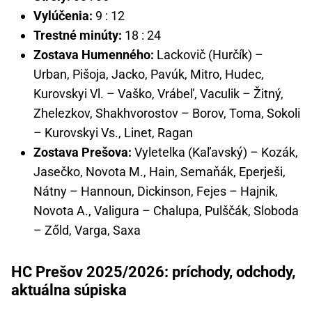
Vylúčenia:
9 : 12
Trestné minúty:
18 : 24
Zostava Humenného:
Lackovič (Hurčík) –
Urban, Pišoja, Jacko, Pavúk, Mitro, Hudec,
Kurovskyi Vl. – Vaško, Vrábeľ, Vaculik – Žitný,
Zhelezkov, Shakhvorostov – Borov, Toma, Sokoli
– Kurovskyi Vs., Linet, Ragan
Zostava Prešova:
Vyletelka (Kaľavský) – Kozák,
Jasečko, Novota M., Hain, Semaňák, Eperješi,
Nátny – Hannoun, Dickinson, Fejes – Hajnik,
Novota A., Valigura – Chalupa, Pulščák, Sloboda
– Zőld, Varga, Saxa
HC Prešov 2025/2026: príchody, odchody,
aktuálna súpiska