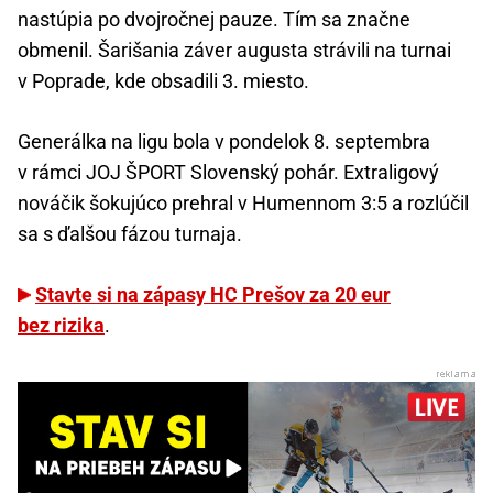
nastúpia po dvojročnej pauze. Tím sa značne
obmenil. Šarišania záver augusta strávili na turnai
v Poprade, kde obsadili 3. miesto.
Generálka na ligu bola v pondelok 8. septembra
v rámci JOJ ŠPORT Slovenský pohár. Extraligový
nováčik šokujúco prehral v Humennom 3:5 a rozlúčil
sa s ďalšou fázou turnaja.
Stavte si na zápasy HC Prešov za 20 eur
bez rizika
.