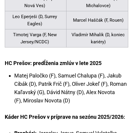
Nová Ves)
Michalovce)
Leo Eperješi (D, Surrey
Marcel Haščák (F, Rouen)
Eagles)
Timotej Varga (F, New
Vladimír Mihalik (D, koniec
Jersey/NCDC)
kariéry)
HC Prešov: predĺženia zmlúv v lete 2025
Matej Paločko (F), Samuel Chalupa (F), Jakub
Cibák (D), Patrik Frič (F), Oliver Jokeľ (F), Roman
Kaľavský (G), Dávid Nátny (D), Alex Novota
(F), Miroslav Novota (D)
Káder HC Prešov v príprave na sezónu 2025/2026: