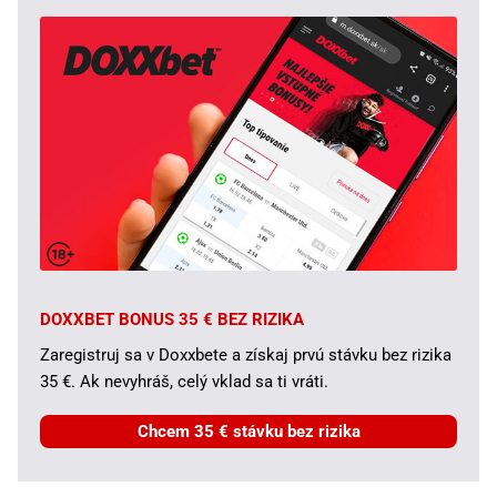
DOXXBET BONUS 35 € BEZ RIZIKA
Zaregistruj sa v Doxxbete a získaj prvú stávku bez rizika
35 €. Ak nevyhráš, celý vklad sa ti vráti.
Chcem 35 € stávku bez rizika