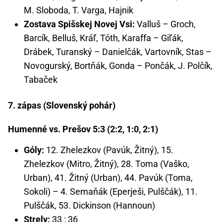
M. Sloboda, T. Varga, Hajnik
Zostava Spišskej Novej Vsi:
Valluš – Groch,
Barcík, Belluš, Kráľ, Tóth, Karaffa – Giľák,
Drábek, Turanský – Danielčák, Vartovník, Stas –
Novogurský, Bortňák, Gonda – Pončák, J. Polčík,
Tabaček
7. zápas (Slovenský pohár)
Humenné vs. Prešov 5:3 (2:2, 1:0, 2:1)
Góly:
12. Zhelezkov (Pavúk, Žitný), 15.
Zhelezkov (Mitro, Žitný), 28. Toma (Vaško,
Urban), 41. Žitný (Urban), 44. Pavúk (Toma,
Sokoli) – 4. Semaňák (Eperješi, Pulščák), 11.
Pulščák, 53. Dickinson (Hannoun)
Strely:
33 : 36