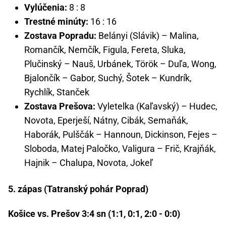
Vylúčenia:
8 : 8
Trestné minúty:
16 : 16
Zostava Popradu:
Belányi (Slávik) – Malina,
Romančík, Nemčík, Figula, Fereta, Sluka,
Plučinský – Nauš, Urbánek, Török – Duľa, Wong,
Bjalončík – Gabor, Suchý, Šotek – Kundrík,
Rychlík, Stanček
Zostava Prešova:
Vyletelka (Kaľavský) – Hudec,
Novota, Eperješí, Nátny, Cibák, Semaňák,
Haborák, Pulščák – Hannoun, Dickinson, Fejes –
Sloboda, Matej Paločko, Valigura – Frič, Krajňák,
Hajnik – Chalupa, Novota, Jokeľ
5. zápas (Tatranský pohár Poprad)
Košice vs. Prešov 3:4 sn (1:1, 0:1, 2:0 - 0:0)