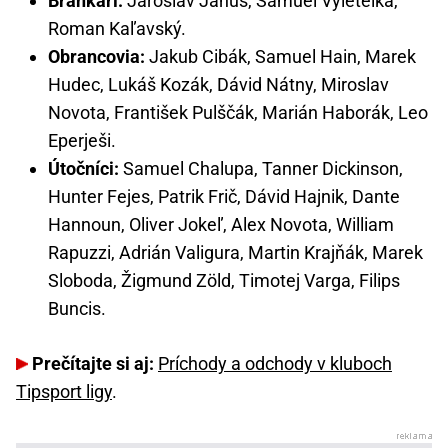
Brankári:
Jaroslav Janus, Samuel Vyletelka,
Roman Kaľavský.
Obrancovia:
Jakub Cibák, Samuel Hain, Marek
Hudec, Lukáš Kozák, Dávid Nátny, Miroslav
Novota, František Pulščák, Marián Haborák, Leo
Eperješi.
Útočníci:
Samuel Chalupa, Tanner Dickinson,
Hunter Fejes, Patrik Frič, Dávid Hajnik, Dante
Hannoun, Oliver Jokeľ, Alex Novota, William
Rapuzzi, Adrián Valigura, Martin Krajňák, Marek
Sloboda, Žigmund Zöld, Timotej Varga, Filips
Buncis.
Prečítajte si aj:
Príchody a odchody v kluboch
Tipsport ligy
.