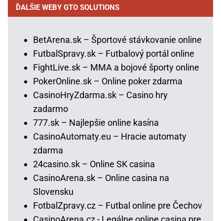
ĎALŠIE WEBY GTO SOLUTIONS
BetArena.sk – Športové stávkovanie online
FutbalSpravy.sk – Futbalový portál online
FightLive.sk – MMA a bojové športy online
PokerOnline.sk – Online poker zdarma
CasinoHryZdarma.sk – Casino hry
zadarmo
777.sk – Najlepšie online kasína
CasinoAutomaty.eu – Hracie automaty
zdarma
24casino.sk – Online SK casina
CasinoArena.sk – Online casina na
Slovensku
FotbalZpravy.cz – Futbal online pre Čechov
CasinoArena.cz - Legálne online casina pre