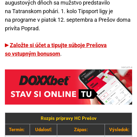
augustových dňoch sa mužstvo predstavilo
na Tatranskom pohári. 1. kolo Tipsport ligy je
na programe v piatok 12. septembra a Prešov doma
privíta Poprad.
Založte si účet a tipujte súboje Prešova
so vstupným bonusom
.
Rozpis prípravy HC Prešov
Termín:
Udalosť:
Zápas:
Výsledok: