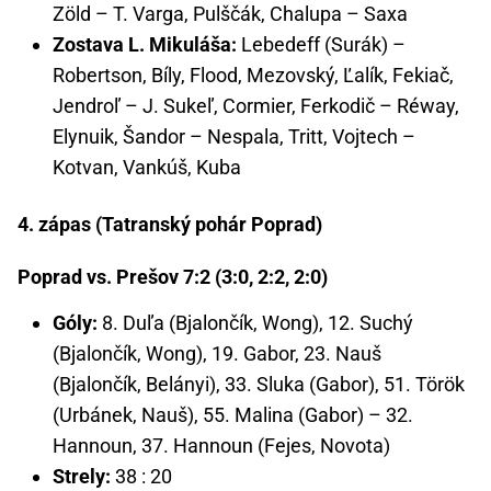
Zöld – T. Varga, Pulščák, Chalupa – Saxa
Zostava L. Mikuláša:
Lebedeff (Surák) –
Robertson, Bíly, Flood, Mezovský, Ľalík, Fekiač,
Jendroľ – J. Sukeľ, Cormier, Ferkodič – Réway,
Elynuik, Šandor – Nespala, Tritt, Vojtech –
Kotvan, Vankúš, Kuba
4. zápas (Tatranský pohár Poprad)
Poprad vs. Prešov 7:2 (3:0, 2:2, 2:0)
Góly:
8. Duľa (Bjalončík, Wong), 12. Suchý
(Bjalončík, Wong), 19. Gabor, 23. Nauš
(Bjalončík, Belányi), 33. Sluka (Gabor), 51. Török
(Urbánek, Nauš), 55. Malina (Gabor) – 32.
Hannoun, 37. Hannoun (Fejes, Novota)
Strely:
38 : 20