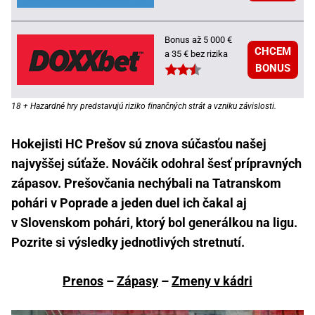
Bonus až 5 000 €
CHCEM
a 35 € bez rizika
BONUS
18 + Hazardné hry predstavujú riziko finančných strát a vzniku závislosti.
Hokejisti HC Prešov sú znova súčasťou našej
najvyššej súťaže. Nováčik odohral šesť prípravných
zápasov. Prešovčania nechýbali na Tatranskom
pohári v Poprade a jeden duel ich čakal aj
v Slovenskom pohári, ktorý bol generálkou na ligu.
Pozrite si výsledky jednotlivých stretnutí.
Prenos
–
Zápasy
–
Zmeny v kádri