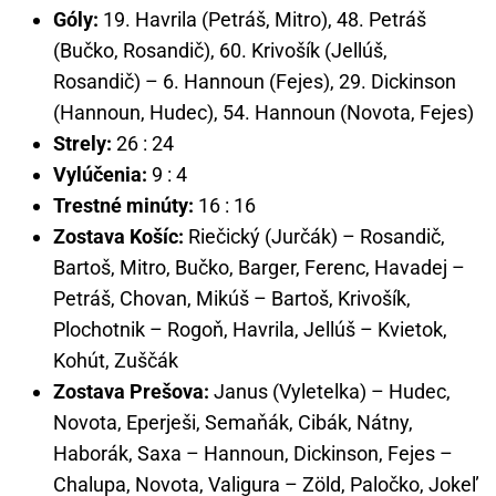
Góly:
19. Havrila (Petráš, Mitro), 48. Petráš
(Bučko, Rosandič), 60. Krivošík (Jellúš,
Rosandič) – 6. Hannoun (Fejes), 29. Dickinson
(Hannoun, Hudec), 54. Hannoun (Novota, Fejes)
Strely:
26 : 24
Vylúčenia:
9 : 4
Trestné minúty:
16 : 16
Zostava Košíc:
Riečický (Jurčák) – Rosandič,
Bartoš, Mitro, Bučko, Barger, Ferenc, Havadej –
Petráš, Chovan, Mikúš – Bartoš, Krivošík,
Plochotnik – Rogoň, Havrila, Jellúš – Kvietok,
Kohút, Zuščák
Zostava Prešova:
Janus (Vyletelka) – Hudec,
Novota, Eperješi, Semaňák, Cibák, Nátny,
Haborák, Saxa – Hannoun, Dickinson, Fejes –
Chalupa, Novota, Valigura – Zöld, Paločko, Jokeľ