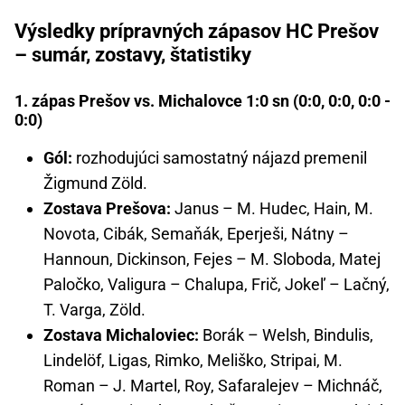
Výsledky prípravných zápasov HC Prešov
– sumár, zostavy, štatistiky
1. zápas Prešov vs. Michalovce 1:0 sn (0:0, 0:0, 0:0 -
0:0)
Gól:
rozhodujúci samostatný nájazd premenil
Žigmund Zöld.
Zostava Prešova:
Janus – M. Hudec, Hain, M.
Novota, Cibák, Semaňák, Eperješi, Nátny –
Hannoun, Dickinson, Fejes – M. Sloboda, Matej
Paločko, Valigura – Chalupa, Frič, Jokeľ – Lačný,
T. Varga, Zöld.
Zostava Michaloviec:
Borák – Welsh, Bindulis,
Lindelöf, Ligas, Rimko, Meliško, Stripai, M.
Roman – J. Martel, Roy, Safaralejev – Michnáč,