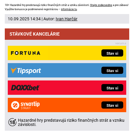
18+ Hazardné hry predstavujú riziko finančných strát a vzniku závislosti.
Hrajte zodpovedne
a pre zábavu!
Využitie bonusov je podmienené registráciou –
informácie tu
.
10.09.2025 14:34 | Autor:
Ivan Harčár
STÁVKOVÉ KANCELÁRIE
Stav si
Stav si
Stav si
Stav si
Hazardné hry predstavujú riziko finančných strát a vzniku
závislosti.