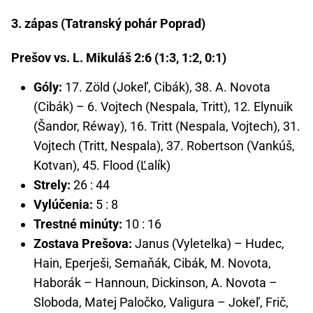
3. zápas (Tatranský pohár Poprad)
Prešov vs. L. Mikuláš 2:6 (1:3, 1:2, 0:1)
Góly:
17. Zöld (Jokeľ, Cibák), 38. A. Novota
(Cibák) – 6. Vojtech (Nespala, Tritt), 12. Elynuik
(Šandor, Réway), 16. Tritt (Nespala, Vojtech), 31.
Vojtech (Tritt, Nespala), 37. Robertson (Vankúš,
Kotvan), 45. Flood (Ľalík)
Strely:
26 : 44
Vylúčenia:
5 : 8
Trestné minúty:
10 : 16
Zostava Prešova:
Janus (Vyletelka) – Hudec,
Hain, Eperješi, Semaňák, Cibák, M. Novota,
Haborák – Hannoun, Dickinson, A. Novota –
Sloboda, Matej Paločko, Valigura – Jokeľ, Frič,