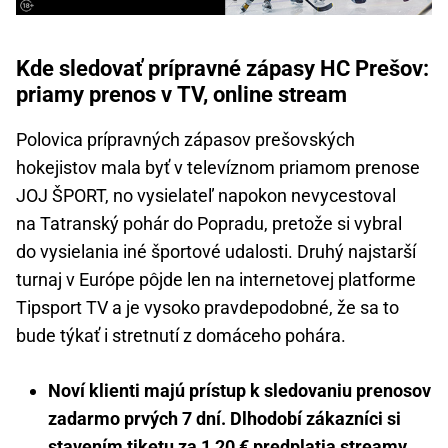
Kde sledovať prípravné zápasy HC Prešov:
priamy prenos v TV, online stream
Polovica prípravných zápasov prešovských
hokejistov mala byť v televíznom priamom prenose
JOJ ŠPORT, no vysielateľ napokon nevycestoval
na Tatranský pohár do Popradu, pretože si vybral
do vysielania iné športové udalosti. Druhý najstarší
turnaj v Európe pôjde len na internetovej platforme
Tipsport TV a je vysoko pravdepodobné, že sa to
bude týkať i stretnutí z domáceho pohára.
Noví klienti majú prístup k sledovaniu prenosov
zadarmo prvých 7 dní. Dlhodobí zákazníci si
stavením tiketu za 1,20 € predplatia streamy