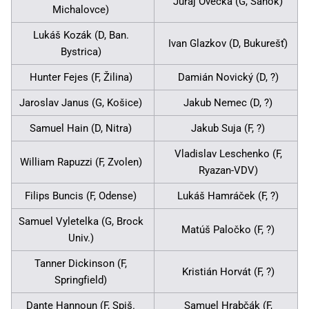
Juraj Ovečka (G, Sanok)
Michalovce)
Lukáš Kozák (D, Ban.
Ivan Glazkov (D, Bukurešť)
Bystrica)
Hunter Fejes (F, Žilina)
Damián Novický (D, ?)
Jaroslav Janus (G, Košice)
Jakub Nemec (D, ?)
Samuel Hain (D, Nitra)
Jakub Suja (F, ?)
Vladislav Leschenko (F,
William Rapuzzi (F, Zvolen)
Ryazan-VDV)
Filips Buncis (F, Odense)
Lukáš Hamráček (F, ?)
Samuel Vyletelka (G, Brock
Matúš Paločko (F, ?)
Univ.)
Tanner Dickinson (F,
Kristián Horvát (F, ?)
Springfield)
Dante Hannoun (F, Spiš.
Samuel Hrabčák (F,