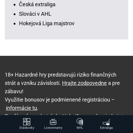
Česká extraliga
Slováci v AHL
Hokejová Liga majstrov
18+ Hazardné hry predstavujú riziko finančných
strát a vzniku závislosti.
Hrajte zodpovedne
a pre
zábavu!
Využitie bonusov je podmienené registráciou –
informácie tu
.
Používaním webstránky HokejSpravy.sk vyjadrujete
súhlas s používaním cookies v súlade s nastavením
Stávkovky
Livestreamy
NHL
Extraliga
vášho prehliadača.