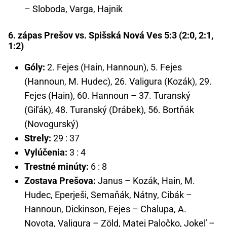
– Sloboda, Varga, Hajnik
6. zápas Prešov vs. Spišská Nová Ves 5:3 (2:0, 2:1,
1:2)
Góly:
2. Fejes (Hain, Hannoun), 5. Fejes
(Hannoun, M. Hudec), 26. Valigura (Kozák), 29.
Fejes (Hain), 60. Hannoun – 37. Turanský
(Giľák), 48. Turanský (Drábek), 56. Bortňák
(Novogurský)
Strely:
29 : 37
Vylúčenia:
3 : 4
Trestné minúty:
6 : 8
Zostava Prešova:
Janus – Kozák, Hain, M.
Hudec, Eperješi, Semaňák, Nátny, Cibák –
Hannoun, Dickinson, Fejes – Chalupa, A.
Novota, Valigura – Zöld, Matej Paločko, Jokeľ –