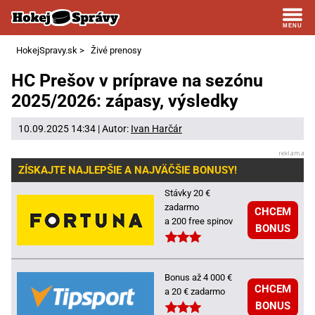
HokejSpravy.sk
>
Živé prenosy
HC Prešov v príprave na sezónu
2025/2026: zápasy, výsledky
10.09.2025 14:34 | Autor:
Ivan Harčár
ZÍSKAJTE NAJLEPŠIE A NAJVÄČŠIE BONUSY!
Stávky 20 €
zadarmo
CHCEM
a 200 free spinov
BONUS
Bonus až 4 000 €
CHCEM
a 20 € zadarmo
BONUS