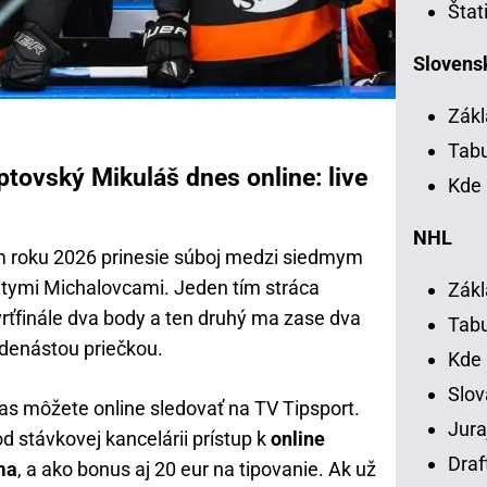
Štat
Slovensk
Zákl
Tab
ptovský Mikuláš dnes online: live
Kde 
NHL
m roku 2026 prinesie súboj medzi siedmym
tymi Michalovcami. Jeden tím stráca
Zákl
vrťfinále dva body a ten druhý ma zase dva
Tab
denástou priečkou.
Kde
Slov
s môžete online sledovať na TV Tipsport.
Jura
d stávkovej kancelárii prístup k
online
Draf
ma
, a ako bonus aj 20 eur na tipovanie. Ak už