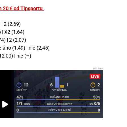
m 20 € od Tipsportu
.
 | 2 (2,69)
 | X2 (1,64)
4) | 2 (2,07)
:
áno (1,49) | nie (2,45)
2,00) | nie (–)