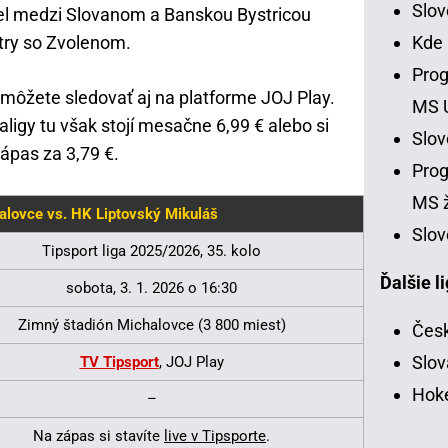
Slo
uel medzi Slovanom a Banskou Bystricou
itry so Zvolenom.
Kde
Prog
môžete sledovať aj na platforme JOJ Play.
MS 
aligy tu však stojí mesačne 6,99 € alebo si
Slo
ápas za 3,79 €.
Prog
MS ž
lovce vs. HK Liptovský Mikuláš
Slov
Tipsport liga 2025/2026, 35. kolo
Ďalšie l
sobota, 3. 1. 2026 o 16:30
Zimný štadión Michalovce (3 800 miest)
Česk
Slov
TV Tipsport
, JOJ Play
Hoke
–
Na zápas si stavíte
live v Tipsporte
.