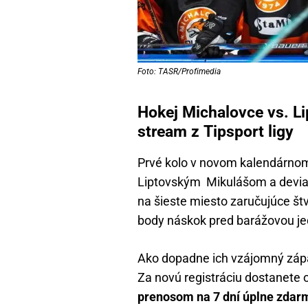
Foto: TASR/Profimedia
Hokej Michalovce vs. Li
stream z Tipsport ligy
Prvé kolo v novom kalendárno
Liptovským Mikulášom a devia
na šieste miesto zaručujúce št
body náskok pred barážovou je
Ako dopadne ich vzájomný zápa
Za novú registráciu dostanete o
prenosom na 7 dní úplne zdar