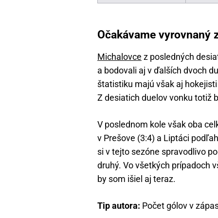
Očakávame vyrovnaný 
Michalovce
z posledných desiat
a bodovali aj v ďalších dvoch d
štatistiku majú však aj hokejist
Z desiatich duelov vonku totiž b
V poslednom kole však oba celk
v Prešove (3:4) a Liptáci podľa
si v tejto sezóne spravodlivo po
druhý. Vo všetkých prípadoch v
by som išiel aj teraz.
Tip autora:
Počet gólov v zápase