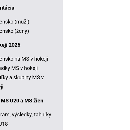
ntácia
ensko (muži)
ensko (ženy)
keji 2026
ensko na MS v hokeji
edky MS v hokeji
ľky a skupiny MS v
ji
 MS U20 a MS žien
ram, výsledky, tabuľky
U18