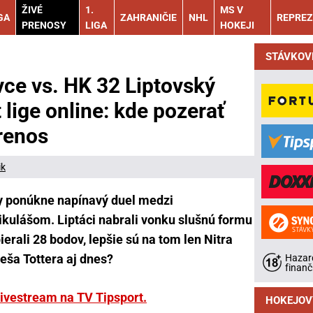
ŽIVÉ
1.
MS V
GA
ZAHRANIČIE
NHL
REPREZ
PRENOSY
LIGA
HOKEJI
STÁVKOV
ce vs. HK 32 Liptovský
 lige online: kde pozerať
prenos
ik
gy ponúkne napínavý duel medzi
kulášom. Liptáci nabrali vonku slušnú formu
erali 28 bodov, lepšie sú na tom len Nitra
eša Tottera aj dnes?
Hazard
finanč
livestream na TV Tipsport.
HOKEJOV