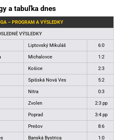
gy a tabuľka dnes
IGA – PROGRAM A VÝSLEDKY
OSLEDNÉ VÝSLEDKY
Liptovský Mikuláš
6:0
a
Michalovce
1:2
Košice
2:3
Spišská Nová Ves
5:2
Nitra
0:3
Zvolen
2:3 pp
Poprad
3:4 pp
Prešov
8:6
es
Banská Bystrica
1:0