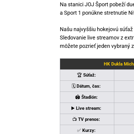
Na stanici JOJ Šport pobeží d
a Sport 1 ponúkne stretnutie N
Našu najvyššiu hokejovú súťaž 
Sledovanie live streamov z extr
môžete pozrieť jeden vybraný z
HK Dukla Micha
🏆
Súťaž:
🗓️
Dátum, čas:
🏟️
Štadión:
▶️
Live stream:
📺
TV prenos:
✅
Kurzy: