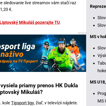
re sledovanie live streamov vám stačí raz
Repreze
1,20 €.
Slov
Liptovský Mikuláš pozerajte TU
.
Slov
MS v ho
Slov
Výsl
Tabu
hoke
MS U18,
o vysiela priamy prenos HK Dukla
iptovský Mikuláš?
Prog
MS 
. kole
Tipsport ligy
, žiaľ, v televízii nájdete.