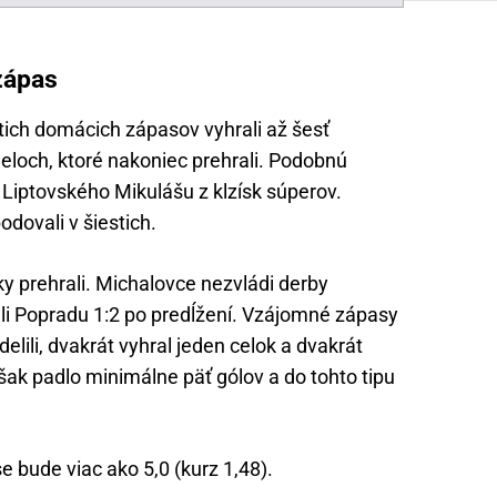
zápas
ich domácich zápasov vyhrali až šesť
ueloch, ktoré nakoniec prehrali. Podobnú
i Liptovského Mikulášu z klzísk súperov.
odovali v šiestich.
y prehrali. Michalovce nezvládi derby
hli Popradu 1:2 po predĺžení. Vzájomné zápasy
delili, dvakrát vyhral jeden celok a dvakrát
šak padlo minimálne päť gólov a do tohto tipu
 bude viac ako 5,0 (kurz 1,48).