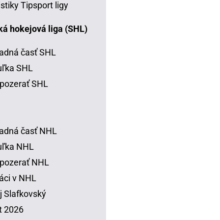
istiky Tipsport ligy
á hokejová liga (SHL)
adná časť SHL
uľka SHL
pozerať SHL
adná časť NHL
uľka NHL
 pozerať NHL
áci v NHL
j Slafkovský
t 2026