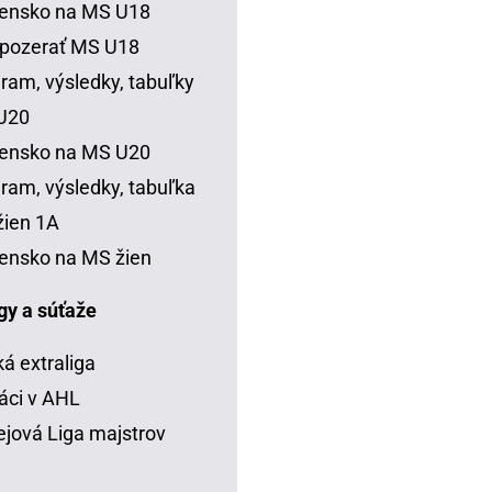
vensko na MS U18
 pozerať MS U18
ram, výsledky, tabuľky
U20
vensko na MS U20
ram, výsledky, tabuľka
ien 1A
ensko na MS žien
igy a súťaže
á extraliga
áci v AHL
jová Liga majstrov