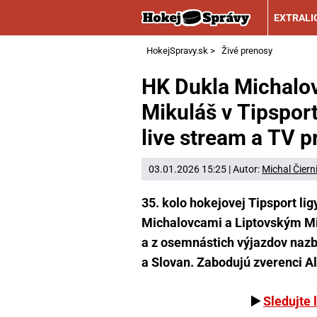
EXTRALI
HokejSpravy.sk
>
Živé prenosy
HK Dukla Michalov
Mikuláš v Tipsport
live stream a TV 
03.01.2026 15:25 | Autor:
Michal Čiern
35. kolo hokejovej Tipsport li
Michalovcami a Liptovským Mi
a z osemnástich výjazdov nazbi
a Slovan. Zabodujú zverenci Al
▶️
Sledujte 