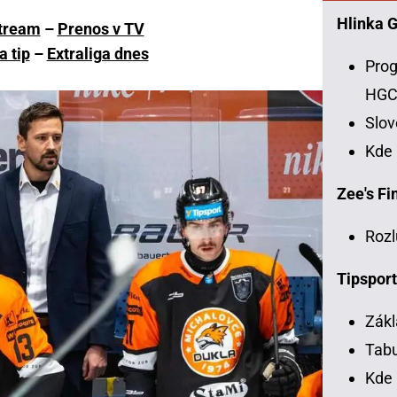
Hlinka 
tream
–
Prenos v TV
a tip
–
Extraliga dnes
Prog
HG
Slo
Kde
Zee's Fin
Rozl
Tipsport
Zákl
Tabu
Kde 