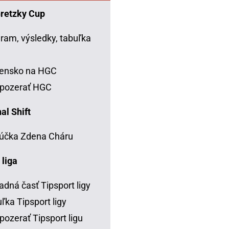
Gretzky Cup
ram, výsledky, tabuľka
C
vensko na HGC
 pozerať HGC
al Shift
účka Zdena Cháru
 liga
adná časť Tipsport ligy
ľka Tipsport ligy
pozerať Tipsport ligu