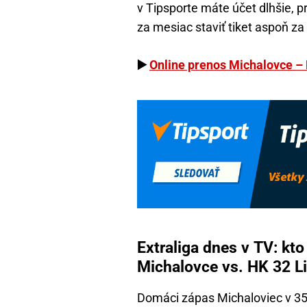
v Tipsporte máte účet dlhšie, p
za mesiac staviť tiket aspoň za 
▶️
Online prenos Michalovce – 
Extraliga dnes v TV: kt
Michalovce vs. HK 32 L
Domáci zápas Michaloviec v 35