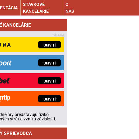
STÁVKOVÉ
O
ENTÁCIA
KANCELÁRIE
NÁS
É KANCELÁRIE
Stav si
Stav si
Stav si
Stav si
né hry predstavujú riziko
ných strát a vzniku závislosti.
Ý SPRIEVODCA