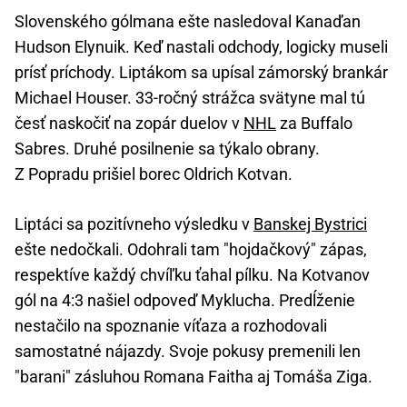
Slovenského gólmana ešte nasledoval Kanaďan
Hudson Elynuik. Keď nastali odchody, logicky museli
prísť príchody. Liptákom sa upísal zámorský brankár
Michael Houser. 33-ročný strážca svätyne mal tú
česť naskočiť na zopár duelov v
NHL
za Buffalo
Sabres. Druhé posilnenie sa týkalo obrany.
Z Popradu prišiel borec Oldrich Kotvan.
Liptáci sa pozitívneho výsledku v
Banskej Bystrici
ešte nedočkali. Odohrali tam "hojdačkový" zápas,
respektíve každý chvíľku ťahal pílku. Na Kotvanov
gól na 4:3 našiel odpoveď Myklucha. Predĺženie
nestačilo na spoznanie víťaza a rozhodovali
samostatné nájazdy. Svoje pokusy premenili len
"barani" zásluhou Romana Faitha aj Tomáša Ziga.