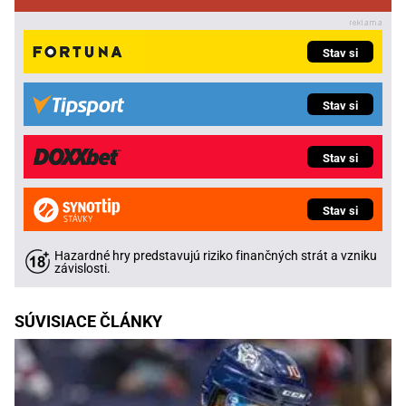
Stav si
Stav si
Stav si
Stav si
Hazardné hry predstavujú riziko finančných strát a vzniku
závislosti.
SÚVISIACE ČLÁNKY