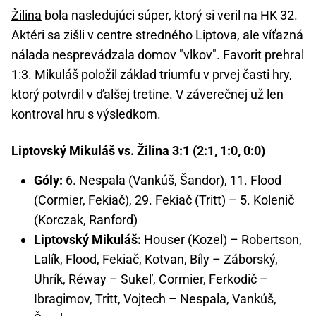
Žilina
bola nasledujúci súper, ktorý si veril na HK 32.
Aktéri sa zišli v centre stredného Liptova, ale víťazná
nálada nesprevádzala domov "vlkov". Favorit prehral
1:3. Mikuláš položil základ triumfu v prvej časti hry,
ktorý potvrdil v ďalšej tretine. V záverečnej už len
kontroval hru s výsledkom.
Liptovský Mikuláš vs. Žilina 3:1 (2:1, 1:0, 0:0)
Góly:
6. Nespala (Vankúš, Šandor), 11. Flood
(Cormier, Fekiač), 29. Fekiač (Tritt) – 5. Kolenič
(Korczak, Ranford)
Liptovský Mikuláš:
Houser (Kozel) – Robertson,
Lalík, Flood, Fekiač, Kotvan, Bíly – Záborský,
Uhrík, Réway – Sukeľ, Cormier, Ferkodič –
Ibragimov, Tritt, Vojtech – Nespala, Vankúš,