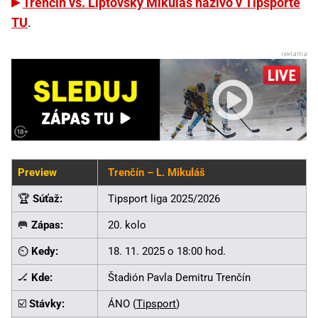
Trenčín vs. Liptovský Mikuláš naživo v Tipsporte
TU
.
Preview
Trenčín – L. Mikuláš
🏆
Súťaž:
Tipsport liga 2025/2026
🥅
Zápas:
20. kolo
⏲️
Kedy:
18. 11. 2025 o 18:00 hod.
🏒
Kde:
Štadión Pavla Demitru Trenčín
☑️
Stávky:
ÁNO (
Tipsport
)