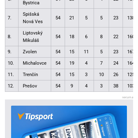
Bystrica
Spišská
7.
54
21
5
5
23
138:
Nová Ves
Liptovský
8.
54
18
6
8
22
160:
Mikuláš
9.
Zvolen
54
15
11
5
23
167:
10.
Michalovce
54
19
4
7
24
164:
11.
Trenčín
54
15
3
10
26
125:
12.
Prešov
54
9
4
3
38
103: