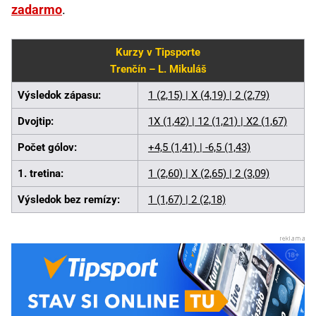
zadarmo
.
Kurzy v Tipsporte
Trenčín – L. Mikuláš
Výsledok zápasu:
1 (2,15) | X (4,19) | 2 (2,79)
Dvojtip:
1X (1,42) | 12 (1,21) | X2 (1,67)
Počet gólov:
+4,5 (1,41) | -6,5 (1,43)
1. tretina:
1 (2,60) | X (2,65) | 2 (3,09)
Výsledok bez remízy:
1 (1,67) | 2 (2,18)