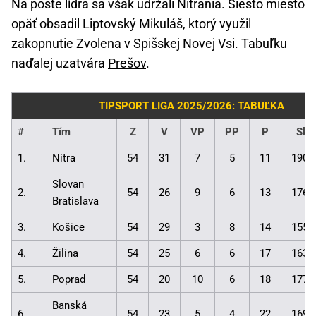
Na poste lídra sa však udržali Nitrania. Šiesto miesto
opäť obsadil Liptovský Mikuláš, ktorý využil
zakopnutie Zvolena v Spišskej Novej Vsi. Tabuľku
naďalej uzatvára
Prešov
.
TIPSPORT LIGA 2025/2026: TABUĽKA
#
Tím
Z
V
VP
PP
P
Skó
1.
Nitra
54
31
7
5
11
190:
Slovan
2.
54
26
9
6
13
176:
Bratislava
3.
Košice
54
29
3
8
14
155:
4.
Žilina
54
25
6
6
17
163:
5.
Poprad
54
20
10
6
18
177:
Banská
6.
54
23
5
4
22
169: