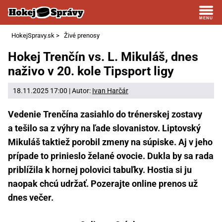
HokejSpravy.sk
>
Živé prenosy
Hokej Trenčín vs. L. Mikuláš, dnes
naživo v 20. kole Tipsport ligy
18.11.2025 17:00 | Autor:
Ivan Harčár
Vedenie Trenčína zasiahlo do trénerskej zostavy
a tešilo sa z výhry na ľade slovanistov. Liptovský
Mikuláš taktiež porobil zmeny na súpiske. Aj v jeho
prípade to prinieslo želané ovocie. Dukla by sa rada
priblížila k hornej polovici tabuľky. Hostia si ju
naopak chcú udržať. Pozerajte online prenos už
dnes večer.