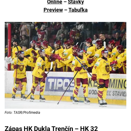
Online
–
Stávky
Preview
–
Tabuľka
Foto: TASR/Profimedia
Zápas HK Dukla Trenčín – HK 32