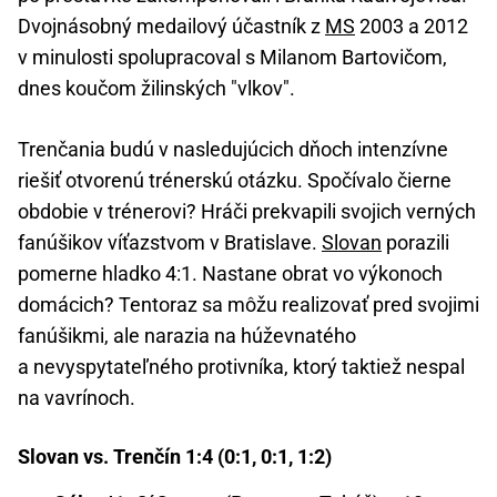
Dvojnásobný medailový účastník z
MS
2003 a 2012
v minulosti spolupracoval s Milanom Bartovičom,
dnes koučom žilinských "vlkov".
Trenčania budú v nasledujúcich dňoch intenzívne
riešiť otvorenú trénerskú otázku. Spočívalo čierne
obdobie v trénerovi? Hráči prekvapili svojich verných
fanúšikov víťazstvom v Bratislave.
Slovan
porazili
pomerne hladko 4:1. Nastane obrat vo výkonoch
domácich? Tentoraz sa môžu realizovať pred svojimi
fanúšikmi, ale narazia na húževnatého
a nevyspytateľného protivníka, ktorý taktiež nespal
na vavrínoch.
Slovan vs. Trenčín 1:4 (0:1, 0:1, 1:2)