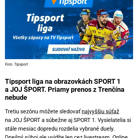
Foto: Tipsport
Tipsport liga na obrazovkách SPORT 1
a JOJ ŠPORT. Priamy prenos z Trenčína
nebude
Tretiu sezónu môžete sledovať
najvyššiu súťaž
na JOJ ŠPORT a súbežne aj SPORT 1. Vysielatelia si
stále mesiac dopredu rozdelia vybrané duely.
Dnešný súboj ale uvidíte len cez livestream. Online