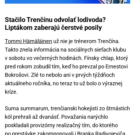
Stačilo Trenčínu odvolať lodivoda?
Liptákom zaberajú čerstvé posily
Tommi Hämäläinen
už nie je trénerom Trenčína.
Takto znela informácia na sociálnych sieťach klubu
v sobotu vo večerných hodinách. Fínsky chlap, ktorý
pred rokom zobudil tím, keď ho prevzal po Ernestovi
Bokrošovi. Zlé to nebolo ani v prvých týždňoch
aktuálneho ročníka, no teraz to už bolo o výraznej
kríze.
Suma summarum, trenčianski hokejisti zo štrnástich
kôl prehrali až dvanásť. Považania narýchlo
poskladali provizórny realizačný tím, do ktorého
po prestávke zakomponovali i Branka Radivojeviča.