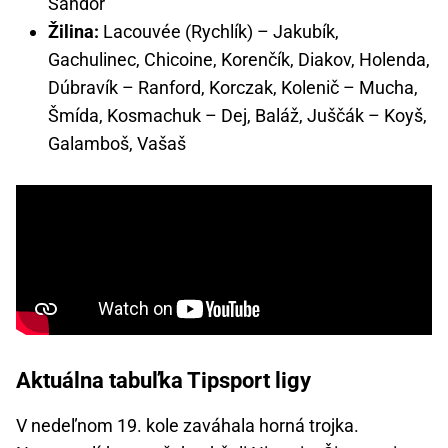
Šandor
Žilina:
Lacouvée (Rychlík) – Jakubík,
Gachulinec, Chicoine, Korenčík, Diakov, Holenda,
Dúbravík – Ranford, Korczak, Kolenič – Mucha,
Šmída, Kosmachuk – Dej, Baláž, Juščák – Koyš,
Galamboš, Vašaš
Aktuálna tabuľka Tipsport ligy
V nedeľnom 19. kole zaváhala horná trojka.