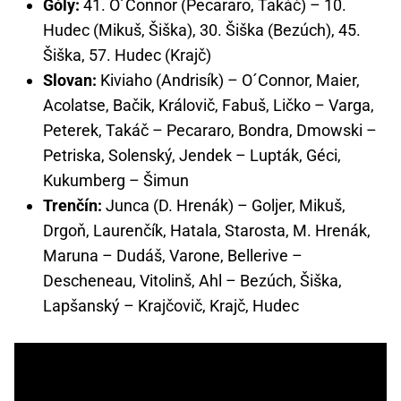
Góly:
41. O´Connor (Pecararo, Takáč) – 10.
Hudec (Mikuš, Šiška), 30. Šiška (Bezúch), 45.
Šiška, 57. Hudec (Krajč)
Slovan:
Kiviaho (Andrisík) – O´Connor, Maier,
Acolatse, Bačik, Královič, Fabuš, Ličko – Varga,
Peterek, Takáč – Pecararo, Bondra, Dmowski –
Petriska, Solenský, Jendek – Lupták, Géci,
Kukumberg – Šimun
Trenčín:
Junca (D. Hrenák) – Goljer, Mikuš,
Drgoň, Laurenčík, Hatala, Starosta, M. Hrenák,
Maruna – Dudáš, Varone, Bellerive –
Descheneau, Vitolinš, Ahl – Bezúch, Šiška,
Lapšanský – Krajčovič, Krajč, Hudec