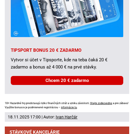
TIPSPORT BONUS 20 € ZADARMO
Vytvor si účet v Tipsporte, kde na teba čaká 20 €
zadarmo a bonus až 4 000 € na prvé stávky.
Chcem 20 € zadarmo
18+ Hazardné hry predstavujú riziko finančných strát a vzniku závislosti.
Hrajte zodpovedne
a pre zábavu!
Využitie bonusov je podmienené registráciou –
informácie tu
.
18.11.2025 17:00 | Autor:
Ivan Harčár
STÁVKOVÉ KANCELÁRIE