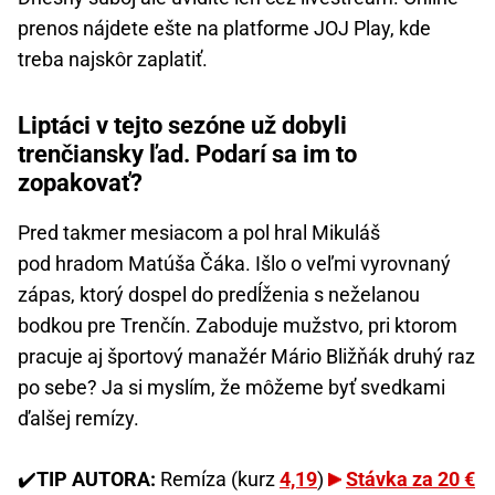
prenos nájdete ešte na platforme JOJ Play, kde
treba najskôr zaplatiť.
Liptáci v tejto sezóne už dobyli
trenčiansky ľad. Podarí sa im to
zopakovať?
Pred takmer mesiacom a pol hral Mikuláš
pod hradom Matúša Čáka. Išlo o veľmi vyrovnaný
zápas, ktorý dospel do predĺženia s neželanou
bodkou pre Trenčín. Zaboduje mužstvo, pri ktorom
pracuje aj športový manažér Mário Bližňák druhý raz
po sebe? Ja si myslím, že môžeme byť svedkami
ďalšej remízy.
✔️
TIP AUTORA:
Remíza (kurz
4,19
)
Stávka za 20 €