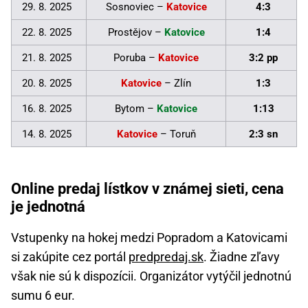
29. 8. 2025
Sosnoviec –
Katovice
4:3
22. 8. 2025
Prostějov –
Katovice
1:4
21. 8. 2025
Poruba –
Katovice
3:2 pp
20. 8. 2025
Katovice
– Zlín
1:3
16. 8. 2025
Bytom –
Katovice
1:13
14. 8. 2025
Katovice
– Toruň
2:3 sn
Online predaj lístkov v známej sieti, cena
je jednotná
Vstupenky na hokej medzi Popradom a Katovicami
si zakúpite cez portál
predpredaj.sk
. Žiadne zľavy
však nie sú k dispozícii. Organizátor vytýčil jednotnú
sumu 6 eur.