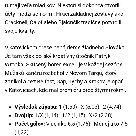
turnaji veľa mladíkov. Niektorí si dokonca otvorili
účty medzi seniormi. Hráči základnej zostavy ako
Cracknell, Calof alebo Bjalončík tradične potvrdili
svoje kvality.
V katovickom drese nenájdeme žiadneho Slováka.
Je tam však poľský kreatívny útočník Patryk
Wronka. Skúsený borec exceluje v každej sezóne.
Mužskú kariéru rozbehol v Novom Targu, ktorý
zanikol a cez Belfast, Gap, Tychy a Krakov je opäť
v Katoviciach, kde mal premiéru pred štyrmi rokmi.
Výsledok zápasu:
1 (1,50) | X (5,03) | 2 (4,74)
Dvojtip:
1/X (1,14) | 1/2 (1,15) | X/2 (2,38)
Počet gólov:
Viac ako 5,5 (1,75) | Menej ako 7,5
(1,22)