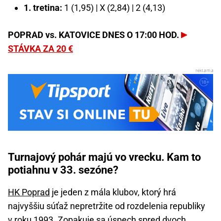
1. tretina:
1 (1,95) | X (2,84) | 2 (4,13)
POPRAD vs. KATOVICE DNES O 17:00 HOD.
STÁVKA ZA 20 €
Turnajový pohár majú vo vrecku. Kam to
potiahnu v 33. sezóne?
HK Poprad
je jeden z mála klubov, ktorý hrá
najvyššiu súťaž nepretržite od rozdelenia republiky
v roku 1993. Zopakuje sa úspech spred dvoch