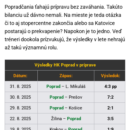
Popradčania ťahajú prípravu bez zaváhania. Takúto
bilanciu už dávno nemali. Na mieste je teda otázka
či to aj stopercentne zakončia alebo sa Katovice
postarajú o prekvapenie? Napokon je to jedno. Veď
tréneri dookola prízvukujú, že výsledky v lete nehrajú
až takú významnú rolu.
Výsledky HK Poprad v príprave
Dátum:
Zápas:
Výsledok:
31. 8. 2025
Poprad
– L. Mikuláš
4:3 pp
30. 8. 2025
Poprad
– Prešov
7:2
29. 8. 2025
Poprad
– Košice
2:1
22. 8. 2025
Žilina –
Poprad
3:5
19. 8. 2025
Krakov –
Poprad
1:9