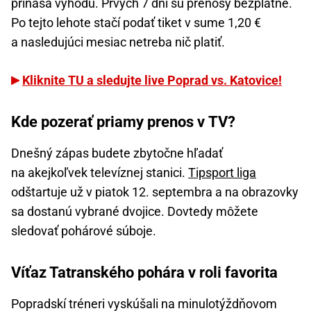
prináša výhodu. Prvých 7 dní sú prenosy bezplatné.
Po tejto lehote stačí podať tiket v sume 1,20 €
a nasledujúci mesiac netreba nič platiť.
Kliknite TU a sledujte live Poprad vs. Katovice!
Kde pozerať priamy prenos v TV?
Dnešný zápas budete zbytočne hľadať
na akejkoľvek televíznej stanici.
Tipsport liga
odštartuje už v piatok 12. septembra a na obrazovky
sa dostanú vybrané dvojice. Dovtedy môžete
sledovať pohárové súboje.
Víťaz Tatranského pohára v roli favorita
Popradskí tréneri vyskúšali na minulotýždňovom