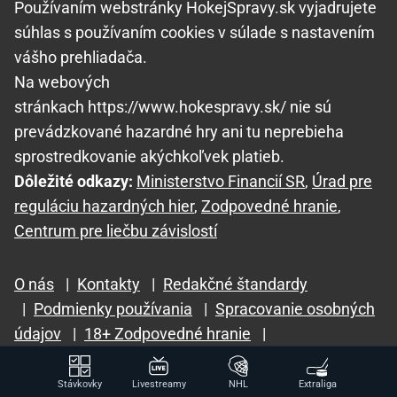
Používaním webstránky HokejSpravy.sk vyjadrujete
súhlas s používaním cookies v súlade s nastavením
vášho prehliadača.
Na webových
stránkach https://www.hokespravy.sk/ nie sú
prevádzkované hazardné hry ani tu neprebieha
sprostredkovanie akýchkoľvek platieb.
Dôležité odkazy:
Ministerstvo Financií SR
,
Úrad pre
reguláciu hazardných hier
,
Zodpovedné hranie
,
Centrum pre liečbu závislostí
O nás
|
Kontakty
|
Redakčné štandardy
|
Podmienky používania
|
Spracovanie osobných
údajov
|
18+ Zodpovedné hranie
|
GTO Solutions, s.r.o.
Stávkovky
Livestreamy
NHL
Extraliga