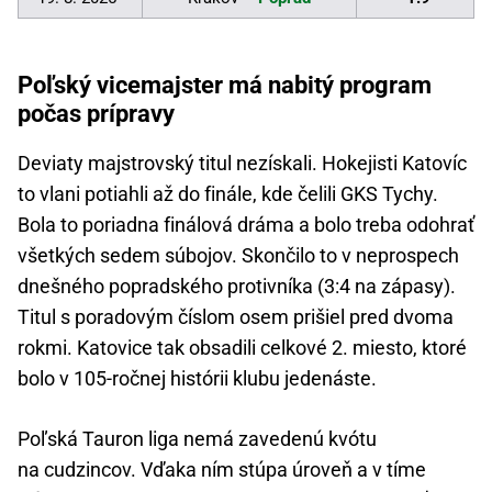
Poľský vicemajster má nabitý program
počas prípravy
Deviaty majstrovský titul nezískali. Hokejisti Katovíc
to vlani potiahli až do finále, kde čelili GKS Tychy.
Bola to poriadna finálová dráma a bolo treba odohrať
všetkých sedem súbojov. Skončilo to v neprospech
dnešného popradského protivníka (3:4 na zápasy).
Titul s poradovým číslom osem prišiel pred dvoma
rokmi. Katovice tak obsadili celkové 2. miesto, ktoré
bolo v 105-ročnej histórii klubu jedenáste.
Poľská Tauron liga nemá zavedenú kvótu
na cudzincov. Vďaka ním stúpa úroveň a v tíme