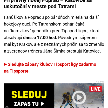
Prípravný hokej Poprad – Katovice sa
uskutoční v meste pod Tatrami
Fanúšikovia Popradu po pár dňoch mieria na ďalší
hokejový duel. Po Tatranskom pohári čaká
na "kamzíkov" generálka pred Tipsport ligou, ktorú
absolvujú
dnes o 17:00 hod.
Pôvodným súperom
mal byť Krakov, ale z neznámych príčin sa to zmenilo
a zverencov trénera Jána Šimka otestujú Katovice.
Sledujte zápasy klubov Tipsport ligy zadarmo
na Tipsporte
.