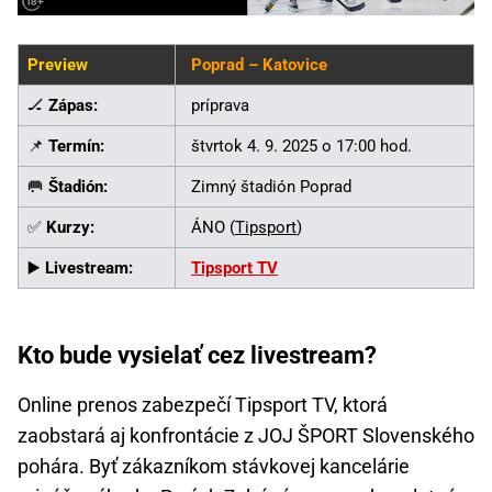
Preview
Poprad – Katovice
🏒
Zápas:
príprava
📌
Termín:
štvrtok 4. 9. 2025 o 17:00 hod.
🥅
Štadión:
Zimný štadión Poprad
✅
Kurzy:
ÁNO (
Tipsport
)
▶️
Livestream:
Tipsport TV
Kto bude vysielať cez livestream?
Online prenos zabezpečí Tipsport TV, ktorá
zaobstará aj konfrontácie z JOJ ŠPORT Slovenského
pohára. Byť zákazníkom stávkovej kancelárie