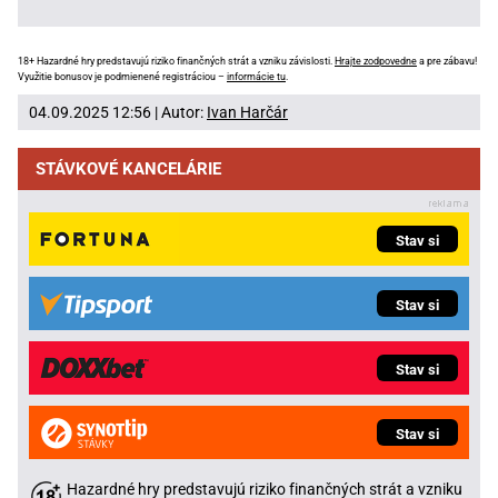
18+ Hazardné hry predstavujú riziko finančných strát a vzniku závislosti.
Hrajte zodpovedne
a pre zábavu!
Využitie bonusov je podmienené registráciou –
informácie tu
.
04.09.2025 12:56 | Autor:
Ivan Harčár
STÁVKOVÉ KANCELÁRIE
Stav si
Stav si
Stav si
Stav si
Hazardné hry predstavujú riziko finančných strát a vzniku