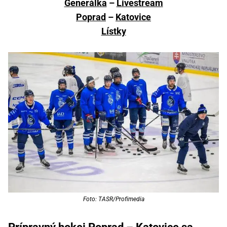
Generálka
–
Livestream
Poprad
–
Katovice
Lístky
Foto: TASR/Profimedia