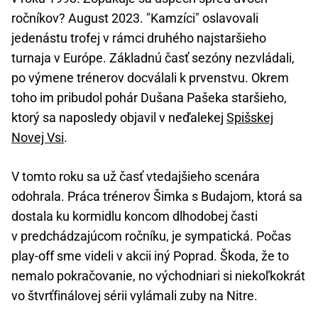
ročníkov? August 2023. "Kamzíci" oslavovali
jedenástu trofej v rámci druhého najstaršieho
turnaja v Európe. Základnú časť sezóny nezvládali,
po výmene trénerov docválali k prvenstvu. Okrem
toho im pribudol pohár Dušana Pašeka staršieho,
ktorý sa naposledy objavil v neďalekej
Spišskej
Novej Vsi
.
V tomto roku sa už časť vtedajšieho scenára
odohrala. Práca trénerov Šimka s Budajom, ktorá sa
dostala ku kormidlu koncom dlhodobej časti
v predchádzajúcom ročníku, je sympatická. Počas
play-off sme videli v akcii iný Poprad. Škoda, že to
nemalo pokračovanie, no východniari si niekoľkokrát
vo štvrťfinálovej sérii vylámali zuby na Nitre.