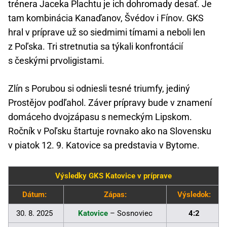
trénera Jaceka Plachtu je ich dohromady desať. Je
tam kombinácia Kanaďanov, Švédov i Fínov. GKS
hral v príprave už so siedmimi tímami a neboli len
z Poľska. Tri stretnutia sa týkali konfrontácií
s českými prvoligistami.
Zlín s Porubou si odniesli tesné triumfy, jediný
Prostějov podľahol. Záver prípravy bude v znamení
domáceho dvojzápasu s nemeckým Lipskom.
Ročník v Poľsku štartuje rovnako ako na Slovensku
v piatok 12. 9. Katovice sa predstavia v Bytome.
Výsledky GKS Katovice v príprave
Dátum:
Zápas:
Výsledok:
30. 8. 2025
Katovice
– Sosnoviec
4:2