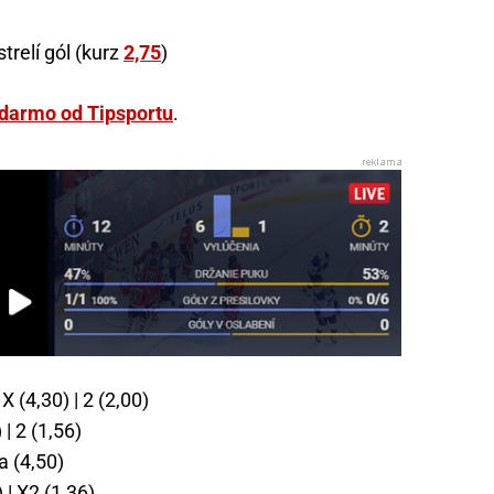
relí gól (kurz
2,75
)
adarmo od Tipsportu
.
 X (4,30) | 2 (2,00)
 | 2 (1,56)
a (4,50)
 | X2 (1,36)