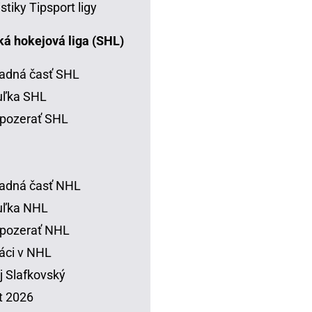
istiky Tipsport ligy
á hokejová liga (SHL)
adná časť SHL
uľka SHL
pozerať SHL
adná časť NHL
uľka NHL
 pozerať NHL
áci v NHL
j Slafkovský
t 2026