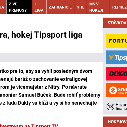
ŽIVÉ
1.
MS V
GA
ZAHRANIČIE
NHL
REPREZ
PRENOSY
LIGA
HOKEJI
STÁVKOV
ra, hokej Tipsport liga
etko pre to, aby sa vyhli posledným dvom
enajú baráž o zachovanie extraligovej
rom je vicemajster z Nitry. Po návrate
kanonier Samuel Buček. Bude robiť problémy
 ľadu Dukly sa blíži a vy si ho nenechajte
Hazard
finanč
HOKEJOV
livestream na Tipsport TV
.