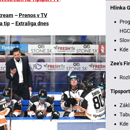
Hlinka 
tream
–
Prenos v TV
Prog
a tip
–
Extraliga dnes
HG
Slo
Kde
Zee's Fin
Rozl
Tipsport
Zákl
Tabu
Kde 