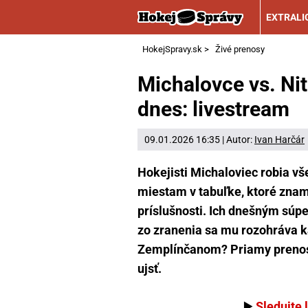
EXTRALI
HokejSpravy.sk
>
Živé prenosy
Michalovce vs. Nit
dnes: livestream
09.01.2026 16:35 | Autor:
Ivan Harčár
Hokejisti Michaloviec robia vš
miestam v tabuľke, ktoré znam
príslušnosti. Ich dnešným súpe
zo zranenia sa mu rozohráva 
Zemplínčanom? Priamy prenos z
ujsť.
▶️
Sledujte 