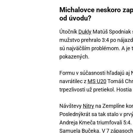
Michalovce neskoro zapl
od úvodu?
Útočník
Dukly
Matúš Spodniak s
mužstvo prehralo 3:4 po nájazd
sú najväčším problémom. A je t
pokazených.
Formu v súčasnosti hľadajú aj N
navrátilec z
MS U20
Tomáš Chre
trpezlivosti už pretiekol. Hostia 
Návštevy
Nitry
na Zemplíne konč
Poslednýkrát sa tak stalo v prv
Andreja Kmeča triumfovali 5:4
Samuela Bučeka. V 7 zápasoch 