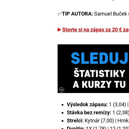
✅
TIP AUTORA:
Samuel Buček st
Stavte si na zápas za 20 € z
Výsledok zápasu:
1 (3,04) |
Stávka bez remízy:
1 (2,38)
Strelci:
Kytnár (7,00) | Hrnk
Dvojtip:
1X (1,78) | 12 (1,20)