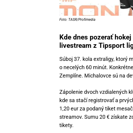
Foto: TASR/Profimedia
Kde dnes pozerať hokej 
livestream z Tipsport li
Súboj 37. kola extraligy, ktorý 
o necelých 60 minút. Konkrétn
Zemplíne. Michalovce sú na devi
Zápolenie dvoch vzdialených kl
kde sa stačí registrovať a prvý
1,20 eur za podaný tiket mesač
streamov. Sumu 20 € získate z
tikety.