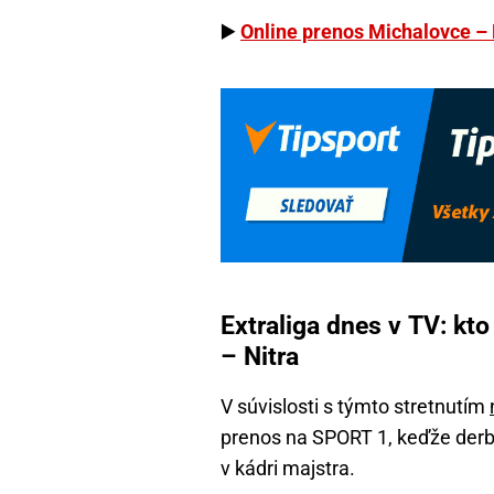
▶️
Online prenos Michalovce – 
Extraliga dnes v TV: kt
– Nitra
V súvislosti s týmto stretnutím
prenos na SPORT 1, keďže derb
v kádri majstra.