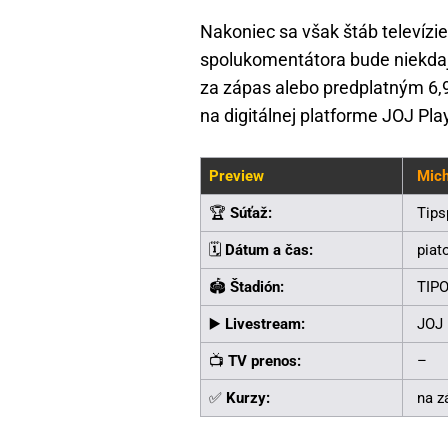
Nakoniec sa však štáb televízi
spolukomentátora bude niekdajš
za zápas alebo predplatným 6,
na digitálnej platforme JOJ Pla
Preview
Mich
🏆
Súťaž:
Tips
🗓️
Dátum a čas:
piat
🏟️
Štadión:
TIPO
▶️
Livestream:
JOJ 
📺
TV prenos:
–
✅
Kurzy:
na z