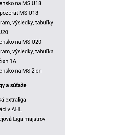
vensko na MS U18
 pozerať MS U18
ram, výsledky, tabuľky
U20
vensko na MS U20
ram, výsledky, tabuľka
ien 1A
ensko na MS žien
igy a súťaže
á extraliga
áci v AHL
jová Liga majstrov