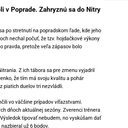
i v Poprade. Zahryznú sa do Nitry
a po stretnutí na popradskom ľade, kde jeho
och nechal počuť, že tzv. hojdačkové výkony
o pravda, pretože veľa zápasov bolo
itrania. Z ich tábora sa pre zmenu vyjadril
nko, že tím má svoju kvalitu a pohár
z piatich duelov tri nezvládli.
ili vo väčšine prípadov víťazstvami.
ých dňoch aktuálnej sezóny. Zverenci trénera
. Výsledok tipovať nebudem, no vyskúšam dať
nazbieral už 6 bodov.