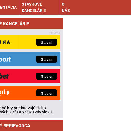
STÁVKOVÉ
O
ENTÁCIA
KANCELÁRIE
NÁS
É KANCELÁRIE
Stav si
Stav si
Stav si
Stav si
né hry predstavujú riziko
ných strát a vzniku závislosti.
Ý SPRIEVODCA