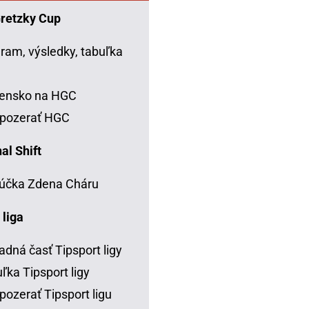
Gretzky Cup
ram, výsledky, tabuľka
C
vensko na HGC
 pozerať HGC
al Shift
účka Zdena Cháru
 liga
adná časť Tipsport ligy
ľka Tipsport ligy
pozerať Tipsport ligu