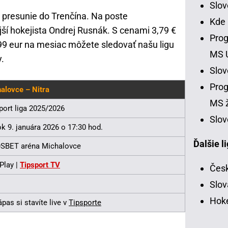
Slo
e presunie do Trenčína. Na poste
Kde
í hokejista Ondrej Rusnák. S cenami 3,79 €
Prog
99 eur na mesiac môžete sledovať našu ligu
MS 
y.
Slo
Prog
alovce – Nitra
MS ž
port liga 2025/2026
Slov
ok 9. januára 2026 o 17:30 hod.
Ďalšie l
SBET aréna Michalovce
Play |
Tipsport TV
Česk
Slov
Hoke
ápas si stavíte live v
Tipsporte