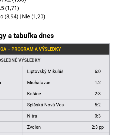
,5 (1,71)
 (3,94) | Nie (1,20)
gy a tabuľka dnes
IGA – PROGRAM A VÝSLEDKY
OSLEDNÉ VÝSLEDKY
Liptovský Mikuláš
6:0
a
Michalovce
1:2
Košice
2:3
Spišská Nová Ves
5:2
Nitra
0:3
Zvolen
2:3 pp