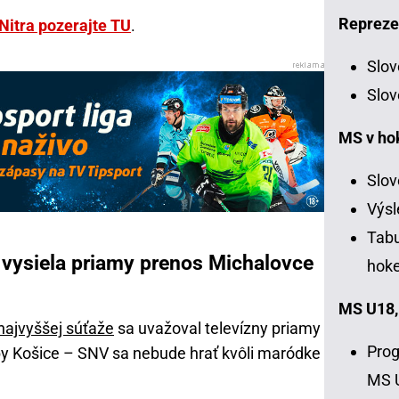
Repreze
Nitra pozerajte TU
.
Slov
Slov
MS v ho
Slov
Výsl
Tabu
o vysiela priamy prenos Michalovce
hoke
MS U18,
najvyššej súťaže
sa uvažoval televízny priamy
Prog
y Košice – SNV sa nebude hrať kvôli maródke
MS 