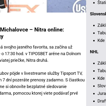
Štat
Slovensk
Zákl
Michalovce – Nitra online:
Tab
gy
Kde 
má svojho jasného favorita, sa začína už
NHL
e o 17:30 hod. v TIPOSBET aréne na Dolnom
atej priečke, Nitra druhá.
Zákl
Tab
ubov pôjde v livestreame služby Tipsport TV,
Kde
ch 7 dní pozeráte prenosy zadarmo. S čiastkou
Slov
ne si obnovíte bezplatné sledovanie
darma, pomocou ktorej viete podávať prvé
Jura
Draf