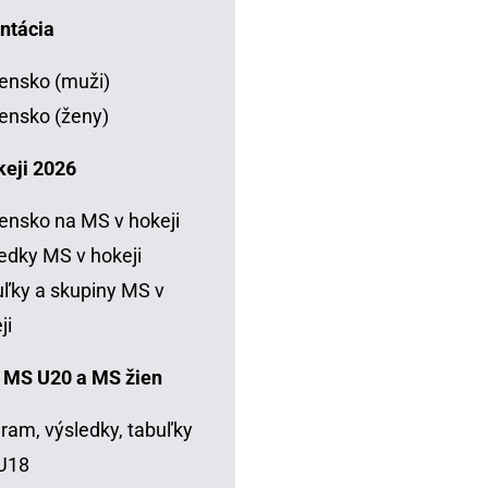
ntácia
ensko (muži)
ensko (ženy)
keji 2026
ensko na MS v hokeji
edky MS v hokeji
ľky a skupiny MS v
ji
 MS U20 a MS žien
ram, výsledky, tabuľky
U18