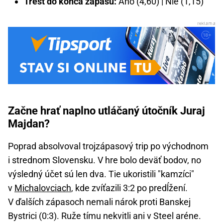
Trest do konca zápasu:
Áno (4,60) | Nie (1,15)
Začne hrať naplno utláčaný útočník Juraj
Majdan?
Poprad absolvoval trojzápasový trip po východnom
i strednom Slovensku. V hre bolo deväť bodov, no
výsledný účet sú len dva. Tie ukoristili "kamzíci"
v
Michalovciach
, kde zvíťazili 3:2 po predĺžení.
V ďalších zápasoch nemali nárok proti Banskej
Bystrici (0:3). Ruže tímu nekvitli ani v Steel aréne.