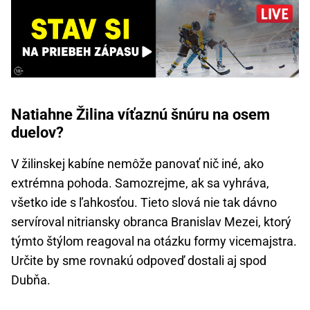
Natiahne Žilina víťaznú šnúru na osem
duelov?
V žilinskej kabíne nemôže panovať nič iné, ako
extrémna pohoda. Samozrejme, ak sa vyhráva,
všetko ide s ľahkosťou. Tieto slová nie tak dávno
servíroval nitriansky obranca Branislav Mezei, ktorý
týmto štýlom reagoval na otázku formy vicemajstra.
Určite by sme rovnakú odpoveď dostali aj spod
Dubňa.