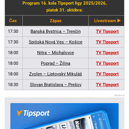
Program 16. kola Tipsport ligy 2025/2026,
piatok 31. októbra:
Čas
Zápas
Livestream ▶️
17:30
Banská Bystrica – Trenčín
TV Tipsport
17:30
Spišská Nová Ves – Košice
TV Tipsport
18:00
Nitra – Michalovce
TV Tipsport
18:00
Poprad – Žilina
TV Tipsport
18:00
Zvolen – Liptovský Mikuláš
TV Tipsport
18:30
Slovan Bratislava – Prešov
TV Tipsport