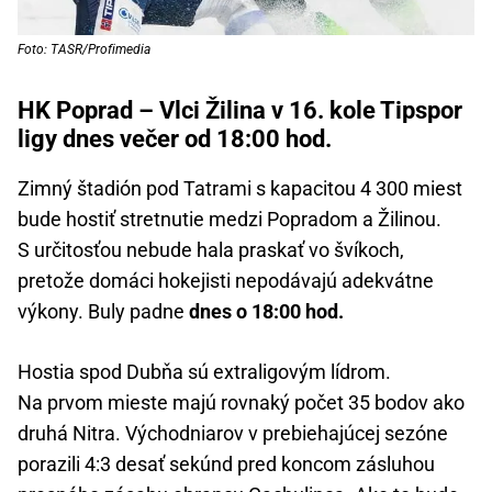
Foto: TASR/Profimedia
HK Poprad – Vlci Žilina v 16. kole Tipspor
ligy dnes večer od 18:00 hod.
Zimný štadión pod Tatrami s kapacitou 4 300 miest
bude hostiť stretnutie medzi Popradom a Žilinou.
S určitosťou nebude hala praskať vo švíkoch,
pretože domáci hokejisti nepodávajú adekvátne
výkony. Buly padne
dnes o 18:00 hod.
Hostia spod Dubňa sú extraligovým lídrom.
Na prvom mieste majú rovnaký počet 35 bodov ako
druhá Nitra. Východniarov v prebiehajúcej sezóne
porazili 4:3 desať sekúnd pred koncom zásluhou