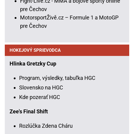
Fight-Live.cz - MMA a bojové športy online
pre Čechov
MotorsportŽivě.cz – Formule 1 a MotoGP
pre Čechov
HOKEJOVÝ SPRIEVODCA
Hlinka Gretzky Cup
Program, výsledky, tabuľka HGC
Slovensko na HGC
Kde pozerať HGC
Zee's Final Shift
Rozlúčka Zdena Cháru