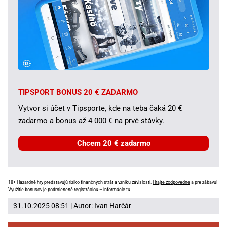
TIPSPORT BONUS 20 € ZADARMO
Vytvor si účet v Tipsporte, kde na teba čaká 20 €
zadarmo a bonus až 4 000 € na prvé stávky.
Chcem 20 € zadarmo
18+ Hazardné hry predstavujú riziko finančných strát a vzniku závislosti.
Hrajte zodpovedne
a pre zábavu!
Využitie bonusov je podmienené registráciou –
informácie tu
.
31.10.2025 08:51 | Autor:
Ivan Harčár