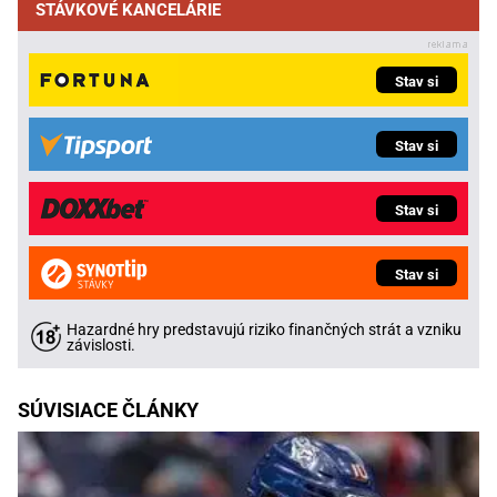
STÁVKOVÉ KANCELÁRIE
Stav si
Stav si
Stav si
Stav si
Hazardné hry predstavujú riziko finančných strát a vzniku
závislosti.
SÚVISIACE ČLÁNKY