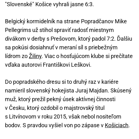
"Slovenské" Košice vyhrali jasne 6:3.
Belgický kormidelník na strane Popradčanov Mike
Pellegrims už stihol spraviť radosť miestnym
divákom v derby s Prešovom, ktorý padol 7:2. Ďalšiu
sa pokúsi dosiahnuť v meraní síl s priebežným
lídrom zo
Žiliny
. Viac o hosťujúcom klube si prečítate
vďaka autorovi Františkovi Leškovi.
Do popradského dresu si to druhý raz v kariére
namieril slovenský hokejista Juraj Majdan. Skúsený
muž, ktorý prežil pekný úsek aktívnej činnosti
v Česku, ktorý ozdobil o majstrovský titul
s Litvínovom v roku 2015, však nebol nositeľom
bodov. S pravdou vyšiel von po zápase v
Košiciach
.