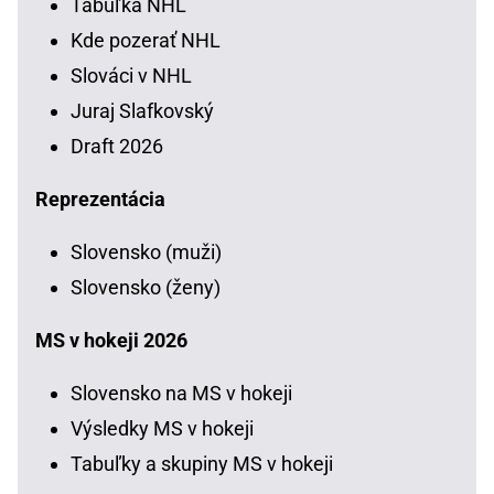
Tabuľka NHL
Kde pozerať NHL
Slováci v NHL
Juraj Slafkovský
Draft 2026
Reprezentácia
Slovensko (muži)
Slovensko (ženy)
MS v hokeji 2026
Slovensko na MS v hokeji
Výsledky MS v hokeji
Tabuľky a skupiny MS v hokeji