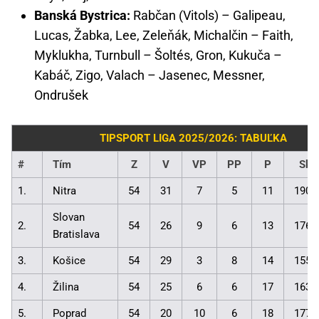
Banská Bystrica:
Rabčan (Vitols) – Galipeau,
Lucas, Žabka, Lee, Zeleňák, Michalčin – Faith,
Myklukha, Turnbull – Šoltés, Gron, Kukuča –
Kabáč, Zigo, Valach – Jasenec, Messner,
Ondrušek
TIPSPORT LIGA 2025/2026: TABUĽKA
#
Tím
Z
V
VP
PP
P
Skó
1.
Nitra
54
31
7
5
11
190:
Slovan
2.
54
26
9
6
13
176:
Bratislava
3.
Košice
54
29
3
8
14
155:
4.
Žilina
54
25
6
6
17
163:
5.
Poprad
54
20
10
6
18
177: