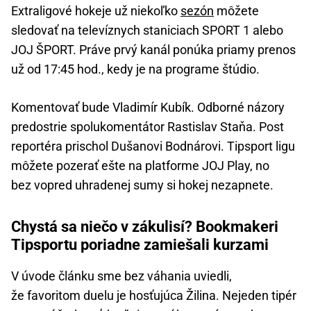
Extraligové hokeje už niekoľko
sezón
môžete
sledovať na televíznych staniciach SPORT 1 alebo
JOJ ŠPORT. Práve prvý kanál ponúka priamy prenos
už od 17:45 hod., kedy je na programe štúdio.
Komentovať bude Vladimír Kubík. Odborné názory
predostrie spolukomentátor Rastislav Staňa. Post
reportéra prischol Dušanovi Bodnárovi. Tipsport ligu
môžete pozerať ešte na platforme JOJ Play, no
bez vopred uhradenej sumy si hokej nezapnete.
Chystá sa niečo v zákulisí? Bookmakeri
Tipsportu poriadne zamiešali kurzami
V úvode článku sme bez váhania uviedli,
že favoritom duelu je hosťujúca Žilina. Nejeden tipér