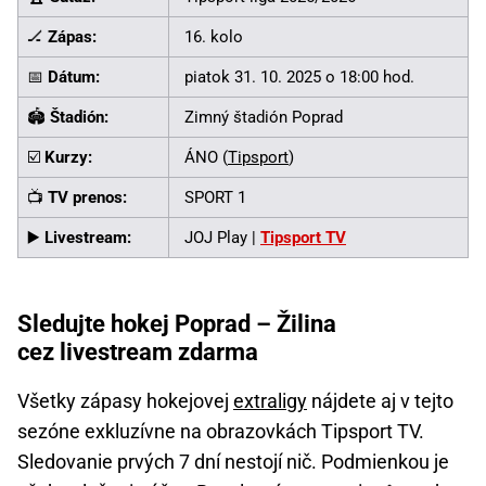
🏒
Zápas:
16. kolo
📅
Dátum:
piatok 31. 10. 2025 o 18:00 hod.
🏟️
Štadión:
Zimný štadión Poprad
☑️
Kurzy:
ÁNO (
Tipsport
)
📺
TV prenos:
SPORT 1
▶️
Livestream:
JOJ Play |
Tipsport TV
Sledujte hokej Poprad – Žilina
cez livestream zdarma
Všetky zápasy hokejovej
extraligy
nájdete aj v tejto
sezóne exkluzívne na obrazovkách Tipsport TV.
Sledovanie prvých 7 dní nestojí nič. Podmienkou je