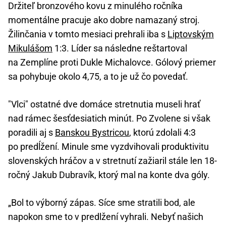
Držiteľ bronzového kovu z minulého ročníka
momentálne pracuje ako dobre namazaný stroj.
Žilinčania v tomto mesiaci prehrali iba s
Liptovským
Mikulášom
1:3. Líder sa následne reštartoval
na Zemplíne proti Dukle Michalovce. Gólový priemer
sa pohybuje okolo 4,75, a to je už čo povedať.
"Vlci" ostatné dve domáce stretnutia museli hrať
nad rámec šesťdesiatich minút. Po Zvolene si však
poradili aj s
Banskou Bystricou
, ktorú zdolali 4:3
po predĺžení. Minule sme vyzdvihovali produktivitu
slovenských hráčov a v stretnutí zažiaril stále len 18-
ročný Jakub Dubravík, ktorý mal na konte dva góly.
„Bol to výborný zápas. Síce sme stratili bod, ale
napokon sme to v predlžení vyhrali. Nebyť našich