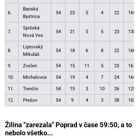
Banská
6.
54
23
5
4
22
169:
Bystrica
Spišská
7.
54
21
5
5
23
138:
Nová Ves
Liptovský
8.
54
18
6
8
22
160:
Mikuláš
9.
Zvolen
54
15
11
5
23
167:
10.
Michalovce
54
19
4
7
24
164:
11.
Trenčín
54
15
3
10
26
125:
12.
Prešov
54
9
4
3
38
103:
Žilina "zarezala" Poprad v čase 59:50, a to
nebolo všetko...