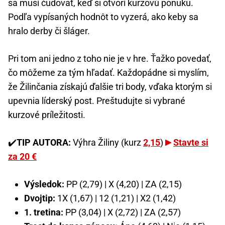
sa musí čudovať, keď si otvorí kurzovú ponuku.
Podľa vypísaných hodnôt to vyzerá, ako keby sa
hralo derby či šláger.
Pri tom ani jedno z toho nie je v hre. Ťažko povedať,
čo môžeme za tým hľadať. Každopádne si myslím,
že Žilinčania získajú ďalšie tri body, vďaka ktorým si
upevnia líderský post. Preštudujte si vybrané
kurzové príležitosti.
✔️
TIP AUTORA:
Výhra Žiliny (kurz
2,15
)
Stavte si
za 20 €
Výsledok:
PP (2,79) | X (4,20) | ZA (2,15)
Dvojtip:
1X (1,67) | 12 (1,21) | X2 (1,42)
1. tretina:
PP (3,04) | X (2,72) | ZA (2,57)