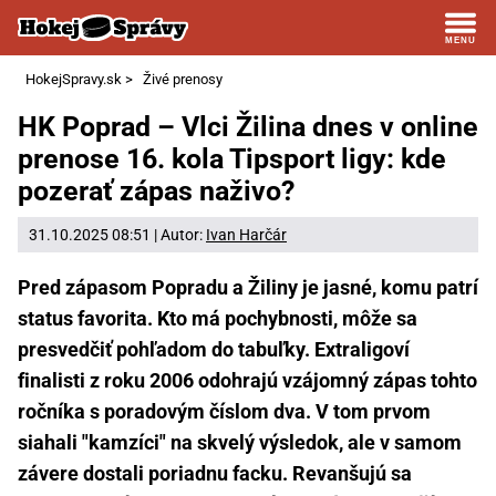
HokejSpravy.sk
>
Živé prenosy
HK Poprad – Vlci Žilina dnes v online
prenose 16. kola Tipsport ligy: kde
pozerať zápas naživo?
31.10.2025 08:51 | Autor:
Ivan Harčár
Pred zápasom Popradu a Žiliny je jasné, komu patrí
status favorita. Kto má pochybnosti, môže sa
presvedčiť pohľadom do tabuľky. Extraligoví
finalisti z roku 2006 odohrajú vzájomný zápas tohto
ročníka s poradovým číslom dva. V tom prvom
siahali "kamzíci" na skvelý výsledok, ale v samom
závere dostali poriadnu facku. Revanšujú sa