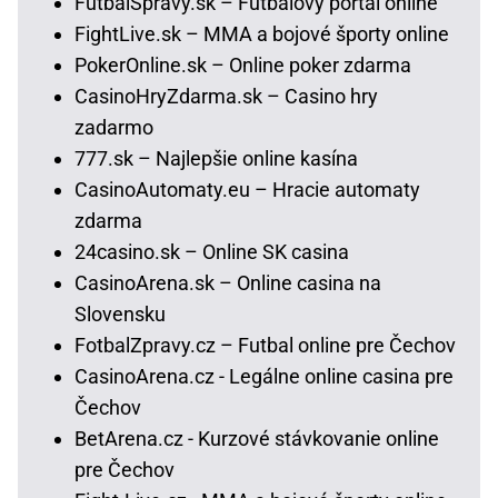
FutbalSpravy.sk – Futbalový portál online
FightLive.sk – MMA a bojové športy online
PokerOnline.sk – Online poker zdarma
CasinoHryZdarma.sk – Casino hry
zadarmo
777.sk – Najlepšie online kasína
CasinoAutomaty.eu – Hracie automaty
zdarma
24casino.sk – Online SK casina
CasinoArena.sk – Online casina na
Slovensku
FotbalZpravy.cz – Futbal online pre Čechov
CasinoArena.cz - Legálne online casina pre
Čechov
BetArena.cz - Kurzové stávkovanie online
pre Čechov