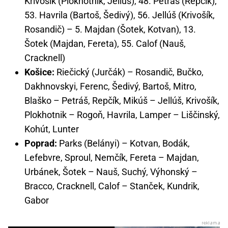
Krivošík (Plokhotnik, Jellúš), 48. Petráš (Repčík),
53. Havrila (Bartoš, Šedivý), 56. Jellúš (Krivošík,
Rosandič) – 5. Majdan (Šotek, Kotvan), 13.
Šotek (Majdan, Fereta), 55. Calof (Nauš,
Cracknell)
Košice:
Riečický (Jurčák) – Rosandič, Bučko,
Dakhnovskyi, Ferenc, Šedivý, Bartoš, Mitro,
Blaško – Petráš, Repčík, Mikúš – Jellúš, Krivošík,
Plokhotnik – Rogoň, Havrila, Lamper – Liščinský,
Kohút, Lunter
Poprad:
Parks (Belányi) – Kotvan, Bodák,
Lefebvre, Sproul, Nemčík, Fereta – Majdan,
Urbánek, Šotek – Nauš, Suchý, Výhonský –
Bracco, Cracknell, Calof – Stanček, Kundrik,
Gabor