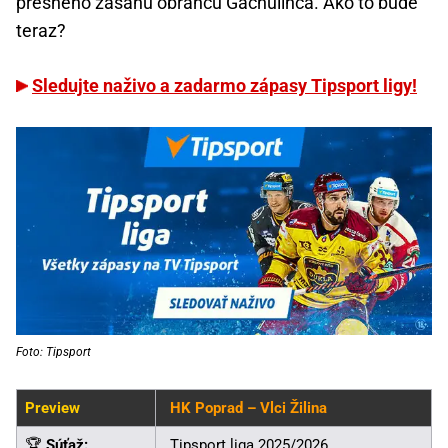
presného zásahu obrancu Gachulinca. Ako to bude
teraz?
Sledujte naživo a zadarmo zápasy Tipsport ligy!
Foto: Tipsport
Preview
HK Poprad – Vlci Žilina
🏆
Súťaž:
Tipsport liga 2025/2026