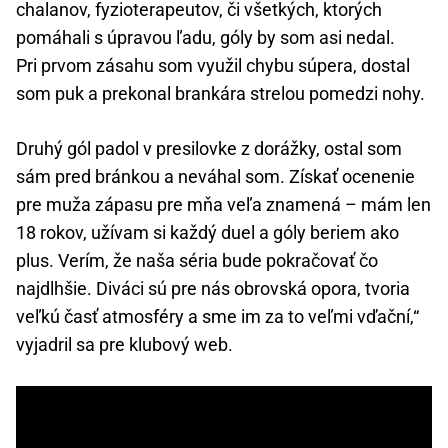
chalanov, fyzioterapeutov, či všetkých, ktorých
pomáhali s úpravou ľadu, góly by som asi nedal.
Pri prvom zásahu som využil chybu súpera, dostal
som puk a prekonal brankára strelou pomedzi nohy.
Druhý gól padol v presilovke z dorážky, ostal som
sám pred bránkou a neváhal som. Získať ocenenie
pre muža zápasu pre mňa veľa znamená – mám len
18 rokov, užívam si každý duel a góly beriem ako
plus. Verím, že naša séria bude pokračovať čo
najdlhšie. Diváci sú pre nás obrovská opora, tvoria
veľkú časť atmosféry a sme im za to veľmi vďační,“
vyjadril sa pre klubový web.