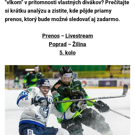
"vlkom" v prítomnosti vlastných divákov? Prečítajte
si krátku analýzu a zistite, kde pôjde priamy
prenos, ktorý bude možné sledovať aj zadarmo.
Prenos
–
Livestream
Poprad
–
Žilina
5. kolo