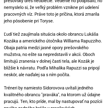
prešovský dres neoblečie. Vedenie ho podpísalo, no
nemyslelo si, že veľký problém vznikne pri udelení
pracovných víz. Práve toto je príčina, ktorá zmarila
jeho pôsobenie pri Toryse.
Ľudí tiež zaujímala situácia okolo obrancu Lukáša
Kozáka a amerického útočníka Williama Rapuzziho.
Obaja patria medzi jasné opory prešovského
mužstva, no ešte sa nepredstavili v akcii. Oboch
limitujú zranenia v dolnej časti tela, ale Kozák je
bližšie k návratu. Podľa Mihalika Rapuzzi sa pripojí
neskôr, ale naďalej sa s ním počíta.
Tréneri by namiesto Sidorovova uvítali jedného
kvalitného obrancu "praváka", na ktorom už údajne
pracujú. Ten, kto príde, mal by nastupovať na pozícii