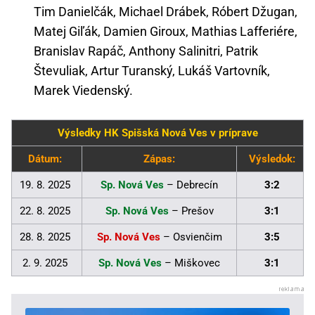
Tim Danielčák, Michael Drábek, Róbert Džugan,
Matej Giľák, Damien Giroux, Mathias Lafferiére,
Branislav Rapáč, Anthony Salinitri, Patrik
Števuliak, Artur Turanský, Lukáš Vartovník,
Marek Viedenský.
Výsledky HK Spišská Nová Ves v príprave
Dátum:
Zápas:
Výsledok:
19. 8. 2025
Sp. Nová Ves
– Debrecín
3:2
22. 8. 2025
Sp. Nová Ves
– Prešov
3:1
28. 8. 2025
Sp. Nová Ves
– Osvienčim
3:5
2. 9. 2025
Sp. Nová Ves
– Miškovec
3:1