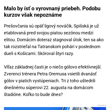
Malo by ísť o vyrovnaný priebeh. Podobu
kurzov však nepoznáme
Prešovčania sú opäť ligový nováčik, Spišská je už
etablovaná pred svojou piatou sezónou medzi
elitou. Domácim doteraz stagnoval útok, ten sa ako
tak rozstrieľal na Tatranskom pohári v poslednom
dueli s Košicami. Skóroval štyri razy.
Víťaz základnej časti je o niečo gólovo efektívnejší.
Zverenci trénera Petra Oremusa vsietili dvanásť
gólov v piatich vystúpeniach. Tri z toho uštedrili
dnešnému súperovi 22. augusta na domácom
štadióne. Koľko to bude dnes?