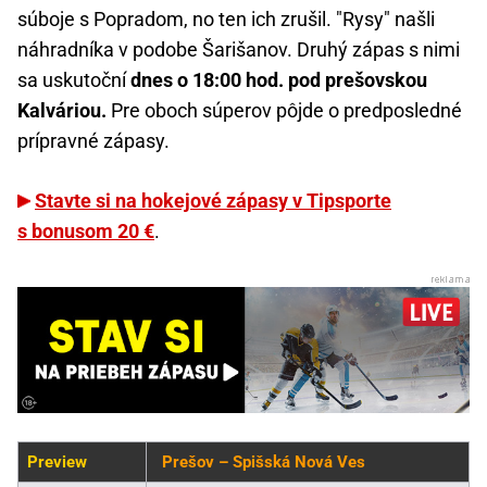
súboje s Popradom, no ten ich zrušil. "Rysy" našli
náhradníka v podobe Šarišanov. Druhý zápas s nimi
sa uskutoční
dnes o 18:00 hod. pod prešovskou
Kalváriou.
Pre oboch súperov pôjde o predposledné
prípravné zápasy.
Stavte si na hokejové zápasy v Tipsporte
s bonusom 20 €
.
Preview
Prešov – Spišská Nová Ves