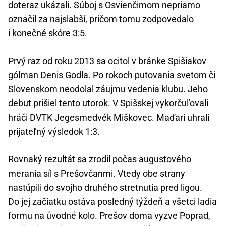
doteraz ukázali. Súboj s Osvienčimom nepriamo
označil za najslabší, pričom tomu zodpovedalo
i konečné skóre 3:5.
Prvý raz od roku 2013 sa ocitol v bránke Spišiakov
gólman Denis Godla. Po rokoch putovania svetom či
Slovenskom neodolal záujmu vedenia klubu. Jeho
debut prišiel tento utorok. V
Spišskej
vykorčuľovali
hráči DVTK Jegesmedvék Miškovec. Maďari uhrali
prijateľný výsledok 1:3.
Rovnaký rezultát sa zrodil počas augustového
merania síl s Prešovčanmi. Vtedy obe strany
nastúpili do svojho druhého stretnutia pred ligou.
Do jej začiatku ostáva posledný týždeň a všetci ladia
formu na úvodné kolo. Prešov doma vyzve Poprad,