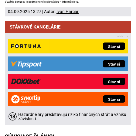
Využitie bonusov je podmienené registráciou –
informácie tu
.
04.09.2025 13:27 | Autor:
Ivan Harčár
STÁVKOVÉ KANCELÁRIE
Stav si
Stav si
Stav si
Stav si
Hazardné hry predstavujú riziko finančných strát a vzniku
závislosti.