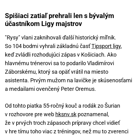
Spišiaci zatiaľ prehrali len s bývalým
účastníkom Ligy majstrov
"Rysy" vlani zaknihovali ďalší historický míľnik.
So 104 bodmi vyhrali základnú časť
Tipsport ligy
,
keď zvládli rozhodujúci zápas v Košiciach. Ako
hlavnému trénerovi sa to podarilo Vladimírovi
Záborskému, ktorý sa opäť vrátil na miesto
asistenta. Prvým mužom na lavičke je skúsenosťami
a medailami ovenčený Peter Oremus.
Od tohto piatka 55-ročný kouč a rodák zo Šurian
v rozhovore pre web
hksnv.sk
poznamenal,
že v prvých troch zápasoch prípravy chcel vidieť
v hre tímu toho viac z tréningov, než mu to zverenci