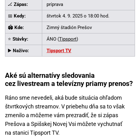
🏒
Zápas:
príprava
📅
Kedy:
štvrtok 4. 9. 2025 o 18:00 hod.
🏟️
Kde:
Zimný štadión Prešov
⭐
Stávky:
ÁNO (
Tipsport
)
▶️
Naživo:
Tipsport TV
Aké sú alternatívy sledovania
cez livestream a televízny priamy prenos?
Ráno sme nevedeli, aká bude situácia ohľadom
štvrtkových streamov. V priebehu dňa sa to však
zmenilo a môžeme vám prezradiť, že si zápas
Prešova a Spišskej Novej Vsi môžete vychutnať
na stanici Tipsport TV.