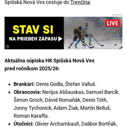
Spišská Nová Ves cestuje do
Trenčína
.
Aktuálna súpiska HK Spišská Nová Ves
pred ročníkom 2025/26:
Brankári:
Denis Godla, Štefan Valluš.
Obrancovia:
Nerijus Ališauskas, Samuel Barcík,
Šimon Groch, Dávid Romaňák, Denis Tóth,
Jonny Tychonick, Adam Žiak, Martin Belluš,
Roman Karaffa.
Útočníci:
Olivier Archambault, Dalibor Bortňák,