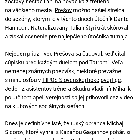
zostavy nestačil ani na nováčika z tretieho
najväčšieho mesta.
Prešov
možno našiel strelca
do sezóny, ktorým je v týchto dňoch útočník Dante
Hannoun. Naturalizovaný Talian štyrikrát skóroval
a získal ocenenie pre najlepšieho útočníka turnaja.
Nejeden priaznivec Prešova sa čudoval, keď čítal
súpisku pred každým duelom pod Tatrami. Veľa
nemenej známych priezvísk, niektoré prevažne
s minulosťou v
TIPOS Slovenskej hokejovej lige
.
Jeden z asistentov trénera Skudru Vladimír Mihalik
po určitom apeli verejnosti sa jej prihovoril cez video
na klubových sociálnych sieťach.
Dnes je definitívne isté, že ruský obranca Michajl
Sidorov, ktorý vyhral s Kazaňou Gagarinov pohár, si