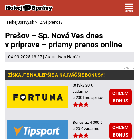
HokejSpravy.sk
>
Živé prenosy
Prešov – Sp. Nová Ves dnes
v príprave – priamy prenos online
04.09.2025 13:27 | Autor:
Ivan Harčár
ZÍSKAJTE NAJLEPŠIE A NAJVÄČŠIE BONUSY!
Stávky 20 €
zadarmo
CHCEM
a 200 free spinov
BONUS
Bonus až 4 000 €
CHCEM
a 20 € zadarmo
BONUS