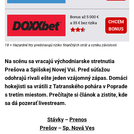
Bonus až 5 000 €
CHCEM
a 35 € bez rizika
BONUS
18 + Hazardné hry predstavujú riziko finančných strát a vzniku závislosti.
Na scénu sa vracajú východniarske stretnutia
Prešova a Spišskej Novej Vsi. Pred súťažou
odohrajú rivali ešte jeden vzájomný zápas. Domáci
hokejisti sa vrátili z Tatranského pohára v Poprade
s tretím miestom. Prečítajte si článok a zistite, kde
sa dá pozerať livestream.
Stávky
–
Prenos
Prešov
–
Sp. Nová Ves