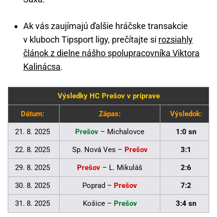
Ak vás zaujímajú ďalšie hráčske transakcie
v kluboch Tipsport ligy, prečítajte si
rozsiahly
článok z dielne nášho spolupracovníka Viktora
Kalinácsa
.
Výsledky HC Prešov v príprave
Dátum:
Zápas:
Výsledok:
21. 8. 2025
Prešov
– Michalovce
1:0 sn
22. 8. 2025
Sp. Nová Ves –
Prešov
3:1
29. 8. 2025
Prešov
– L. Mikuláš
2:6
30. 8. 2025
Poprad –
Prešov
7:2
31. 8. 2025
Košice –
Prešov
3:4 sn