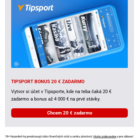
TIPSPORT BONUS 20 € ZADARMO
Vytvor si účet v Tipsporte, kde na teba čaká 20 €
zadarmo a bonus až 4 000 € na prvé stávky.
Chcem 20 € zadarmo
18+ Hazardné hry predstavujú riziko finančných strát a vzniku závislosti.
Hrajte zodpovedne
a pre zábavu!