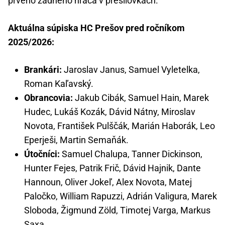
prvého zadného hráča v presilovkách.
Aktuálna súpiska HC Prešov pred ročníkom
2025/2026:
Brankári:
Jaroslav Janus, Samuel Vyletelka,
Roman Kaľavský.
Obrancovia:
Jakub Cibák, Samuel Hain, Marek
Hudec, Lukáš Kozák, Dávid Nátny, Miroslav
Novota, František Pulščák, Marián Haborák, Leo
Eperješi, Martin Semaňák.
Útočníci:
Samuel Chalupa, Tanner Dickinson,
Hunter Fejes, Patrik Frič, Dávid Hajnik, Dante
Hannoun, Oliver Jokeľ, Alex Novota, Matej
Paločko, William Rapuzzi, Adrián Valigura, Marek
Sloboda, Žigmund Zöld, Timotej Varga, Markus
Saxa.