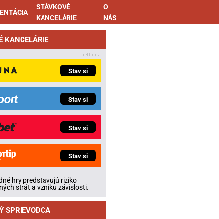
STÁVKOVÉ
O
ENTÁCIA
KANCELÁRIE
NÁS
É KANCELÁRIE
Stav si
Stav si
Stav si
Stav si
né hry predstavujú riziko
ných strát a vzniku závislosti.
Ý SPRIEVODCA