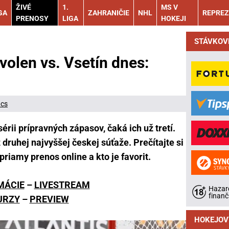
ŽIVÉ
1.
MS V
GA
ZAHRANIČIE
NHL
REPREZ
PRENOSY
LIGA
HOKEJI
STÁVKOV
volen vs. Vsetín dnes:
ács
érii prípravných zápasov, čaká ich už tretí.
 druhej najvyššej českej súťaže. Prečítajte si
 priamy prenos online a kto je favorit.
MÁCIE
–
LIVESTREAM
Hazard
finanč
URZY
–
PREVIEW
HOKEJOV