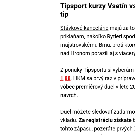
Tipsport kurzy Vsetín v
tip
Stávkové kancelárie
majú za to,
prikláňam, nakoľko Rytieri spo
majstrovskému Brnu, proti ktoré
nad Hronom porazili aj s viacer
Z ponuky Tipsportu si vyberám
1,88
. HKM sa prvý raz v prípra
vôbec premiérový duel v lete 2
navrch.
Duel môžete sledovať zadarmo a 
vkladu.
Za registráciu získate t
tohto zápasu, pozeráte prvých