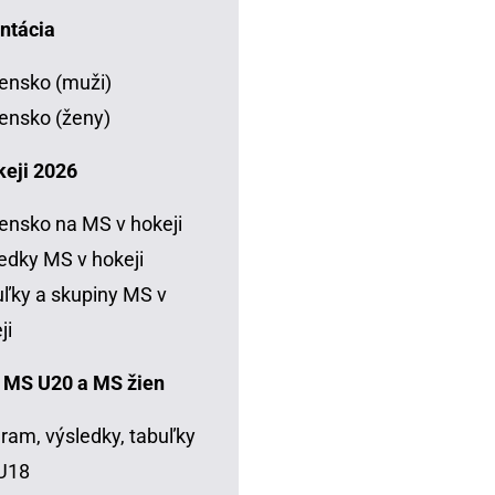
ntácia
ensko (muži)
ensko (ženy)
keji 2026
ensko na MS v hokeji
edky MS v hokeji
ľky a skupiny MS v
ji
 MS U20 a MS žien
ram, výsledky, tabuľky
U18