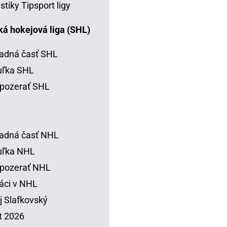
istiky Tipsport ligy
á hokejová liga (SHL)
adná časť SHL
uľka SHL
pozerať SHL
adná časť NHL
uľka NHL
 pozerať NHL
áci v NHL
j Slafkovský
t 2026