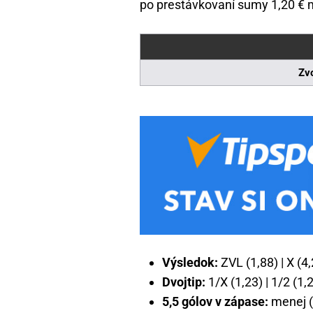
po prestávkovaní sumy 1,20 €
Zvo
Výsledok:
ZVL (1,88) | X (4,
Dvojtip:
1/X (1,23) | 1/2 (1,2
5,5 gólov v zápase:
menej (2