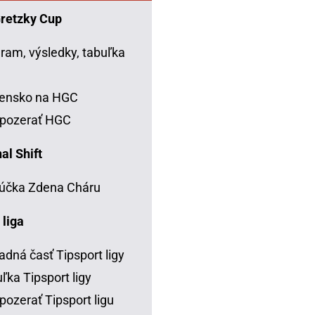
Gretzky Cup
ram, výsledky, tabuľka
C
vensko na HGC
 pozerať HGC
al Shift
účka Zdena Cháru
 liga
adná časť Tipsport ligy
ľka Tipsport ligy
pozerať Tipsport ligu