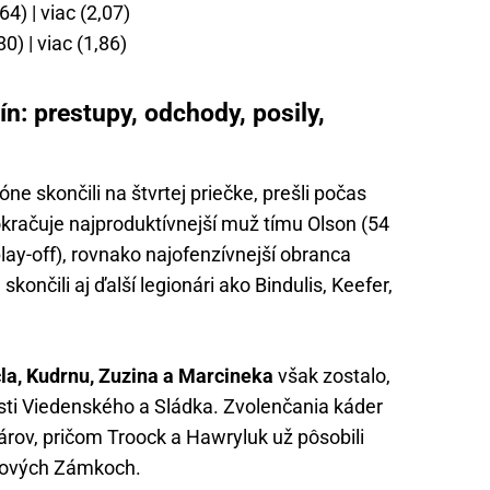
4) | viac (2,07)
0) | viac (1,86)
n: prestupy, odchody, posily,
zóne skončili na štvrtej priečke, prešli počas
račuje najproduktívnejší muž tímu Olson (54
play-off), rovnako najofenzívnejší obranca
končili aj ďalší legionári ako Bindulis, Keefer,
la, Kudrnu, Zuzina a Marcineka
však zostalo,
osti Viedenského a Sládka. Zvolenčania káder
onárov, pričom Troock a Hawryluk už pôsobili
 Nových Zámkoch.