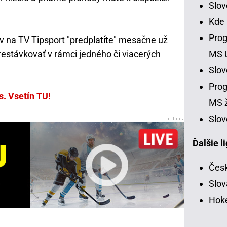
Slo
Kde
Prog
v na TV Tipsport "predplatíte" mesačne už
prestávkovať v rámci jedného či viacerých
MS 
Slo
Prog
s. Vsetín TU!
MS ž
Slov
Ďalšie l
Česk
Slov
Hoke