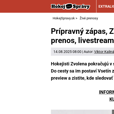
EXTRALI
HokejSpravy.sk
>
Živé prenosy
Prípravný zápas, Z
prenos, livestream
14.08.2025 08:00 | Autor:
Viktor Kalin
Hokejisti Zvolena pokračujú v s
Do cesty sa im postaví Vsetín z
preview a zistite, kde sledovať
INFOR
K