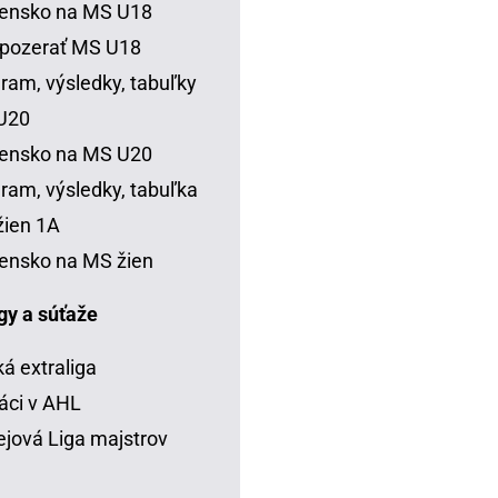
vensko na MS U18
 pozerať MS U18
ram, výsledky, tabuľky
U20
vensko na MS U20
ram, výsledky, tabuľka
ien 1A
ensko na MS žien
igy a súťaže
á extraliga
áci v AHL
jová Liga majstrov