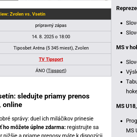
Repreze
iew: Zvolen vs. Vsetín
Slov
prípravný zápas
Slov
14. 8. 2025 o 18:00
MS v ho
Tiposbet Aréna (5 345 miest), Zvolen
TV Tipsport
Slov
ÁNO (
Tipsport
)
Výsl
Tabu
hoke
etín: sledujte priamy prenos
, online
MS U18,
ré správy: duel ich miláčikov prinesie
Prog
ť ho môžete úplne zdarma:
registrujte sa
MS 
 nižšie a priame prenosy máte k dispozícii