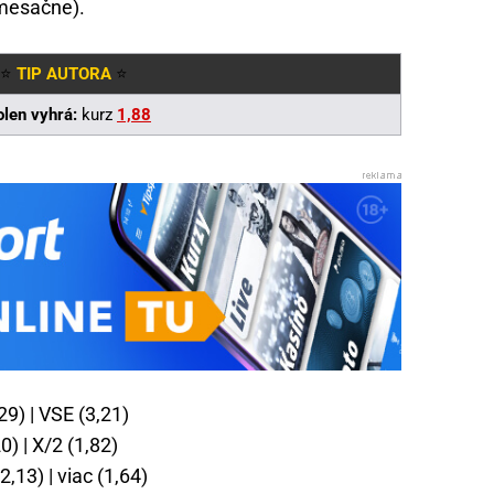
 mesačne).
⭐
TIP AUTORA
⭐
len vyhrá:
kurz
1,88
29) | VSE (3,21)
0) | X/2 (1,82)
,13) | viac (1,64)