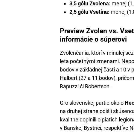
3,5 gólu Zvolena:
menej (1,6
2,5 gólu Vsetína:
menej (1,8
Preview Zvolen vs. Vsetí
informácie o súperovi
Zvolenčania
, ktorí v minulej se
leta početnými zmenami. Nepok
bodov v základnej časti a 10 v 
Halbert (27 a 11 bodov), pričom s
Rapuzzi či Robertson.
Gro slovenskej partie okolo
Hec
na druhej strane odišli skúsen
kvalitne doplnili o piatich legi
v Banskej Bystrici, respektíve