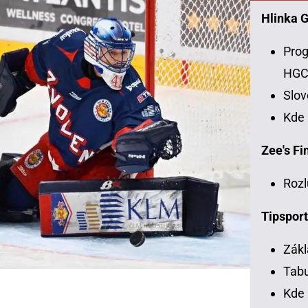
Hlinka 
Prog
HG
Slo
Kde
Zee's Fin
Rozl
Tipsport
Zákl
Tabu
Kde 