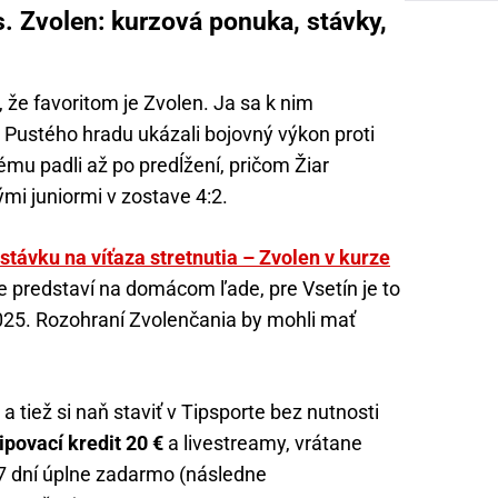
s. Zvolen: kurzová ponuka, stávky,
 že favoritom je Zvolen. Ja sa k nim
d Pustého hradu ukázali bojovný výkon proti
mu padli až po predĺžení, pričom Žiar
ými juniormi v zostave 4:2.
stávku na víťaza stretnutia – Zvolen v kurze
ve predstaví na domácom ľade, pre Vsetín je to
025. Rozohraní Zvolenčania by mohli mať
tiež si naň staviť v Tipsporte bez nutnosti
ipovací kredit 20 €
a livestreamy, vrátane
 7 dní úplne zadarmo (následne