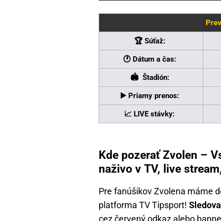
Prev
🏆 Súťaž:
🕐 Dátum a čas:
🏟 Štadión:
▶️ Priamy prenos:
📈 LIVE stávky:
Kde pozerať Zvolen – Vs
naživo v TV, live stream
Pre fanúšikov Zvolena máme dob
platforma TV Tipsport!
Sledova
cez červený odkaz alebo banner