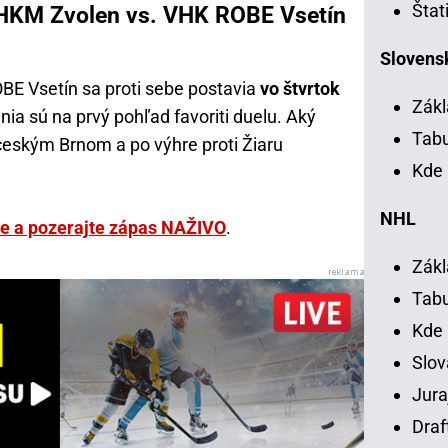
Štat
 HKM Zvolen vs. VHK ROBE Vsetín
Slovensk
BE Vsetín sa proti sebe postavia
vo štvrtok
Zákl
nia sú na prvý pohľad favoriti duelu. Aký
Tab
 českým Brnom a po výhre proti Žiaru
Kde 
NHL
rte a pozerajte zápas NAŽIVO
.
Zákl
Tab
Kde
Slov
Jura
Draf