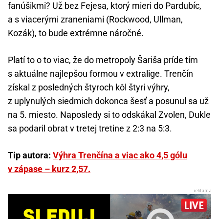
fanúšikmi? Už bez Fejesa, ktorý mieri do Pardubíc,
a s viacerými zraneniami (Rockwood, Ullman,
Kozák), to bude extrémne náročné.
Platí to o to viac, že do metropoly Šariša príde tím
s aktuálne najlepšou formou v extralige. Trenčín
získal z posledných štyroch kôl štyri výhry,
z uplynulých siedmich dokonca šesť a posunul sa už
na 5. miesto. Naposledy si to odskákal Zvolen, Dukle
sa podaril obrat v tretej tretine z 2:3 na 5:3.
Tip autora:
Výhra Trenčína a viac ako 4,5 gólu
v zápase – kurz 2,57.