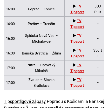
▶️
TV
JOJ
16:00
Poprad – Košice
Tipsport
Plus
▶️
TV
16:00
Prešov – Trenčín
–
Tipsport
Spišská Nová Ves –
▶️
TV
16:00
–
Michalovce
Tipsport
▶️
TV
Sport
16:30
Banská Bystrica – Žilina
Tipsport
1
Nitra – Liptovský
▶️
TV
17:00
–
Mikuláš
Tipsport
Zvolen – Slovan
▶️
TV
17:00
–
Bratislava
Tipsport
Tipsportligové zápasy
Popradu s Košicami a Banskej