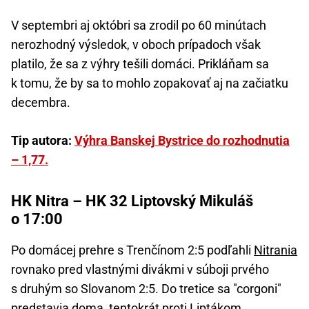
V septembri aj októbri sa zrodil po 60 minútach
nerozhodný výsledok, v oboch prípadoch však
platilo, že sa z výhry tešili domáci. Prikláňam sa
k tomu, že by sa to mohlo zopakovať aj na začiatku
decembra.
Tip autora:
Výhra Banskej Bystrice do rozhodnutia
– 1,77.
HK Nitra – HK 32 Liptovský Mikuláš
o 17:00
Po domácej prehre s Trenčínom 2:5 podľahli
Nitrania
rovnako pred vlastnými divákmi v súboji prvého
s druhým so Slovanom 2:5. Do tretice sa "corgoni"
predstavia doma, tentokrát proti Liptákom.