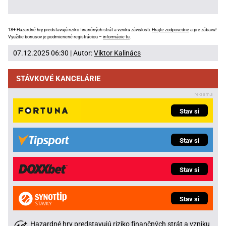
18+ Hazardné hry predstavujú riziko finančných strát a vzniku závislosti.
Hrajte zodpovedne
a pre zábavu!
Využitie bonusov je podmienené registráciou –
informácie tu
.
07.12.2025 06:30 | Autor:
Viktor Kalinács
STÁVKOVÉ KANCELÁRIE
Stav si
Stav si
Stav si
Stav si
Hazardné hry predstavujú riziko finančných strát a vzniku