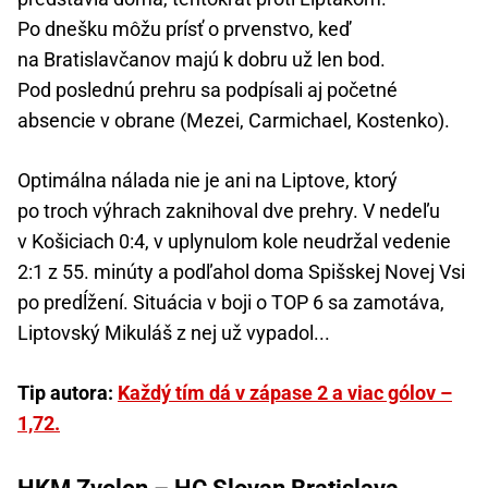
Po dnešku môžu prísť o prvenstvo, keď
na Bratislavčanov majú k dobru už len bod.
Pod poslednú prehru sa podpísali aj početné
absencie v obrane (Mezei, Carmichael, Kostenko).
Optimálna nálada nie je ani na Liptove, ktorý
po troch výhrach zaknihoval dve prehry. V nedeľu
v Košiciach 0:4, v uplynulom kole neudržal vedenie
2:1 z 55. minúty a podľahol doma Spišskej Novej Vsi
po predĺžení. Situácia v boji o TOP 6 sa zamotáva,
Liptovský Mikuláš z nej už vypadol...
Tip autora:
Každý tím dá v zápase 2 a viac gólov –
1,72.