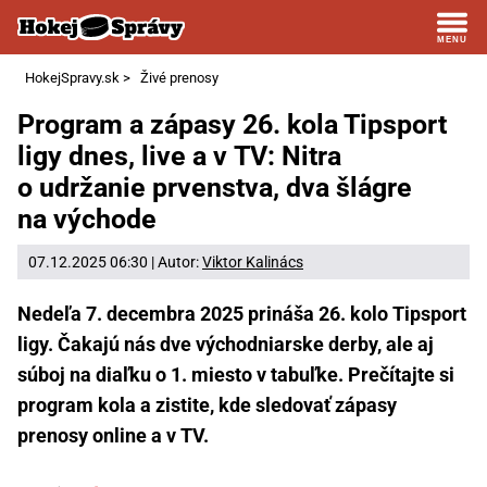
HokejSpravy.sk
>
Živé prenosy
Program a zápasy 26. kola Tipsport
ligy dnes, live a v TV: Nitra
o udržanie prvenstva, dva šlágre
na východe
07.12.2025 06:30 | Autor:
Viktor Kalinács
Nedeľa 7. decembra 2025 prináša 26. kolo Tipsport
ligy. Čakajú nás dve východniarske derby, ale aj
súboj na diaľku o 1. miesto v tabuľke. Prečítajte si
program kola a zistite, kde sledovať zápasy
prenosy online a v TV.