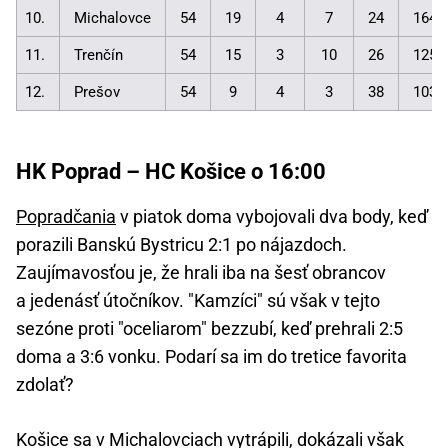
10.
Michalovce
54
19
4
7
24
164:
11.
Trenčín
54
15
3
10
26
125:
12.
Prešov
54
9
4
3
38
103:
HK Poprad – HC Košice o 16:00
Popradčania
v piatok doma vybojovali dva body, keď
porazili Banskú Bystricu 2:1 po nájazdoch.
Zaujímavosťou je, že hrali iba na šesť obrancov
a jedenásť útočníkov. "Kamzíci" sú však v tejto
sezóne proti "oceliarom" bezzubí, keď prehrali 2:5
doma a 3:6 vonku. Podarí sa im do tretice favorita
zdolať?
Košice sa v Michalovciach vytrápili, dokázali však