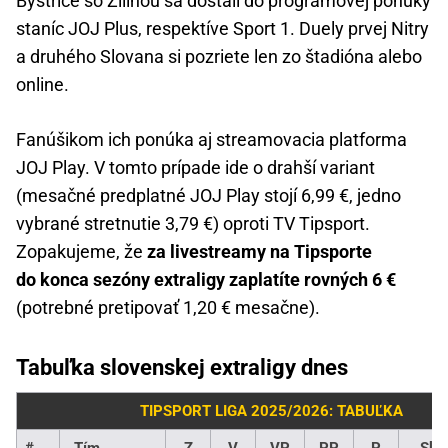
Bystrice so Žilinou sa dostali do programovej ponuky
staníc JOJ Plus, respektíve Sport 1. Duely prvej Nitry
a druhého Slovana si pozriete len zo štadióna alebo
online.
Fanúšikom ich ponúka aj streamovacia platforma
JOJ Play. V tomto prípade ide o drahší variant
(mesačné predplatné JOJ Play stojí 6,99 €, jedno
vybrané stretnutie 3,79 €) oproti TV Tipsport.
Zopakujeme, že
za livestreamy na Tipsporte
do konca sezóny extraligy zaplatíte rovných 6 €
(potrebné pretipovať 1,20 € mesačne).
Tabuľka slovenskej extraligy dnes
TIPSPORT LIGA 2025/2026: TABUĽKA
#
Tím
Z
V
VP
PP
P
Skó