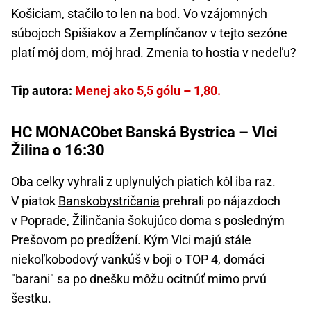
Košiciam, stačilo to len na bod. Vo vzájomných
súbojoch Spišiakov a Zemplínčanov v tejto sezóne
platí môj dom, môj hrad. Zmenia to hostia v nedeľu?
Tip autora:
Menej ako 5,5 gólu – 1,80.
HC MONACObet Banská Bystrica – Vlci
Žilina o 16:30
Oba celky vyhrali z uplynulých piatich kôl iba raz.
V piatok
Banskobystričania
prehrali po nájazdoch
v Poprade, Žilinčania šokujúco doma s posledným
Prešovom po predĺžení. Kým Vlci majú stále
niekoľkobodový vankúš v boji o TOP 4, domáci
"barani" sa po dnešku môžu ocitnúť mimo prvú
šestku.