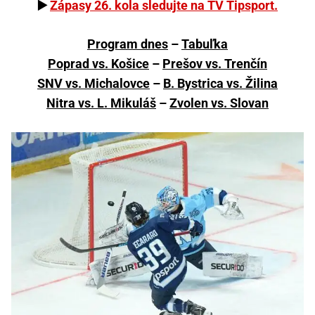
▶️
Zápasy 26. kola sledujte na TV Tipsport.
Program dnes
–
Tabuľka
Poprad vs. Košice
–
Prešov vs. Trenčín
SNV vs. Michalovce
–
B. Bystrica vs. Žilina
Nitra vs. L. Mikuláš
–
Zvolen vs. Slovan