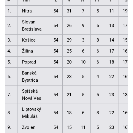
1.
Nitra
54
31
7
5
11
190:
Slovan
2.
54
26
9
6
13
176:
Bratislava
3.
Košice
54
29
3
8
14
155:
4.
Žilina
54
25
6
6
17
163:
5.
Poprad
54
20
10
6
18
177:
Banská
6.
54
23
5
4
22
169:
Bystrica
Spišská
7.
54
21
5
5
23
138:
Nová Ves
Liptovský
8.
54
18
6
8
22
160:
Mikuláš
9.
Zvolen
54
15
11
5
23
167: