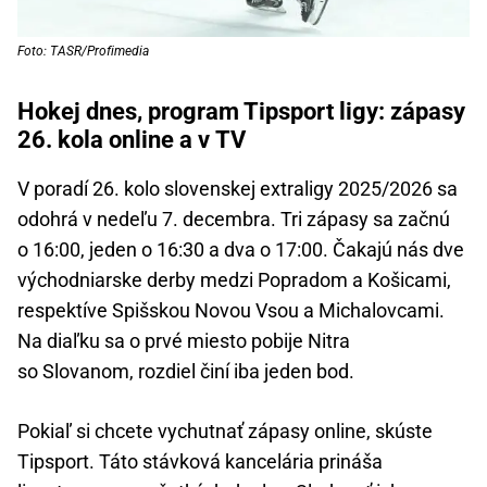
Foto: TASR/Profimedia
Hokej dnes, program Tipsport ligy: zápasy
26. kola online a v TV
V poradí 26. kolo slovenskej extraligy 2025/2026 sa
odohrá v nedeľu 7. decembra. Tri zápasy sa začnú
o 16:00, jeden o 16:30 a dva o 17:00. Čakajú nás dve
východniarske derby medzi Popradom a Košicami,
respektíve Spišskou Novou Vsou a Michalovcami.
Na diaľku sa o prvé miesto pobije Nitra
so Slovanom, rozdiel činí iba jeden bod.
Pokiaľ si chcete vychutnať zápasy online, skúste
Tipsport. Táto stávková kancelária prináša