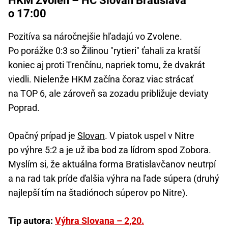
HKM Zvolen – HC Slovan Bratislava
o 17:00
Pozitíva sa náročnejšie hľadajú vo Zvolene.
Po porážke 0:3 so Žilinou "rytieri" ťahali za kratší
koniec aj proti Trenčínu, napriek tomu, že dvakrát
viedli. Nielenže HKM začína čoraz viac strácať
na TOP 6, ale zároveň sa zozadu približuje deviaty
Poprad.
Opačný prípad je
Slovan
. V piatok uspel v Nitre
po výhre 5:2 a je už iba bod za lídrom spod Zobora.
Myslím si, že aktuálna forma Bratislavčanov neutrpí
a na rad tak príde ďalšia výhra na ľade súpera (druhý
najlepší tím na štadiónoch súperov po Nitre).
Tip autora:
Výhra Slovana – 2,20.