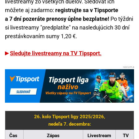
livestreamy zo všetkých duelov. Sledovať ich
môžete aj zadarmo:
registrujte sa v Tipsporte
a 7 dní pozeráte prenosy úplne bezplatne!
Po týždni
si livestreamy "predplatíte" na nasledujúcich 30 dní
prestávkovaním sumy 1,20 €.
Sledujte livestreamy na TV Tipsport.
26. kolo Tipsport ligy 2025/2026,
nedeľa 7. decembra:
Čas
Zápas
Livestream
TV