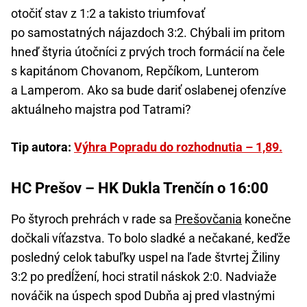
otočiť stav z 1:2 a takisto triumfovať
po samostatných nájazdoch 3:2. Chýbali im pritom
hneď štyria útočníci z prvých troch formácií na čele
s kapitánom Chovanom, Repčíkom, Lunterom
a Lamperom. Ako sa bude dariť oslabenej ofenzíve
aktuálneho majstra pod Tatrami?
Tip autora:
Výhra Popradu do rozhodnutia – 1,89.
HC Prešov – HK Dukla Trenčín o 16:00
Po štyroch prehrách v rade sa
Prešovčania
konečne
dočkali víťazstva. To bolo sladké a nečakané, keďže
posledný celok tabuľky uspel na ľade štvrtej Žiliny
3:2 po predĺžení, hoci stratil náskok 2:0. Nadviaže
nováčik na úspech spod Dubňa aj pred vlastnými