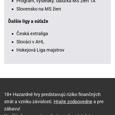
Program, výsledky, tabuľka MS žien 1A
Slovensko na MS žien
Ďalšie ligy a súťaže
Česká extraliga
Slováci v AHL
Hokejová Liga majstrov
18+ Hazardné hry predstavujú riziko finančných
strát a vzniku závislosti.
Hrajte zodpovedne
a pre
zábavu!