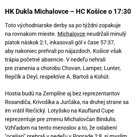
HK Dukla Michalovce – HC Košice o 17:30
Toto východniarske derby sa po týždni zopakuje
na rovnakom mieste.
Michalovce
neudržali minulý
piatok náskok 2:1, inkasovali gól v čase 57:37,
aby nakoniec prehrali po nájazdoch. Košice však
trápia početné absencie. V nedeľu nehrali
pre zranenia a chorobu Chovan, Lamper, Lunter,
Repčík a Deyl, respektíve A. Bartoš a Kohút.
Hostia budú na Zemplíne aj bez reprezentantov
Rosandiča, Krivošíka a Jurčáka, na druhej strane sa
im vrátil Riečický. Lotyšsko na Kaufland Cupe
reprezentuje pre zmenu Michalovčan Bindulis.
Vzhľadom na tento menoslov a to, že oslabení
"oceliari" prehrali v nedeľu v Poprade 2:8, si myslím,