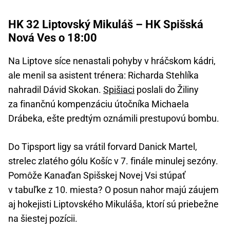
HK 32 Liptovský Mikuláš – HK Spišská
Nová Ves o 18:00
Na Liptove síce nenastali pohyby v hráčskom kádri,
ale menil sa asistent trénera: Richarda Stehlíka
nahradil Dávid Skokan.
Spišiaci
poslali do Žiliny
za finančnú kompenzáciu útočníka Michaela
Drábeka, ešte predtým oznámili prestupovú bombu.
Do Tipsport ligy sa vrátil forvard Danick Martel,
strelec zlatého gólu Košíc v 7. finále minulej sezóny.
Pomôže Kanaďan Spišskej Novej Vsi stúpať
v tabuľke z 10. miesta? O posun nahor majú záujem
aj hokejisti Liptovského Mikuláša, ktorí sú priebežne
na šiestej pozícii.