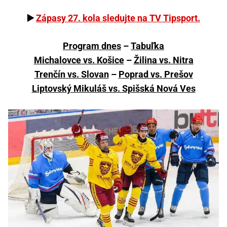
▶️
Zápasy 27. kola sledujte na TV Tipsport.
Program dnes
–
Tabuľka
Michalovce vs. Košice
–
Žilina vs. Nitra
Trenčín vs. Slovan
–
Poprad vs. Prešov
Liptovský Mikuláš vs. Spišská Nová Ves