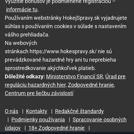
Využitie bonusov je podmienené registráciou –
informácie tu
.
Používaním webstránky HokejSpravy.sk vyjadrujete
súhlas s používaním cookies v súlade s nastavením
vášho prehliadača.
Na webových
stránkach https://www.hokespravy.sk/ nie sú
prevádzkované hazardné hry ani tu neprebieha
sprostredkovanie akýchkoľvek platieb.
Dôležité odkazy:
Ministerstvo Financií SR
,
Úrad pre
reguláciu hazardných hier
,
Zodpovedné hranie
,
Centrum pre liečbu závislostí
O nás
|
Kontakty
|
Redakčné štandardy
|
Podmienky používania
|
Spracovanie osobných
údajov
|
18+ Zodpovedné hranie
|