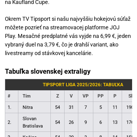
na Kaufland Cupe.
Okrem TV Tipsport si našu najvyššiu hokejovú súťaž
môžete pozrieť na streamovacej platforme JOJ
Play. Mesačné predplatné vás vyjde na 6,99 €, jeden
vybraný duel na 3,79 €, čo je drahší variant, ako
livestreamy od stávkovej kancelárie.
Tabuľka slovenskej extraligy
TIPSPORT LIGA 2025/2026: TABUĽKA
#
Tím
Z
V
VP
PP
P
Skó
1.
Nitra
54
31
7
5
11
190:
Slovan
2.
54
26
9
6
13
176:
Bratislava