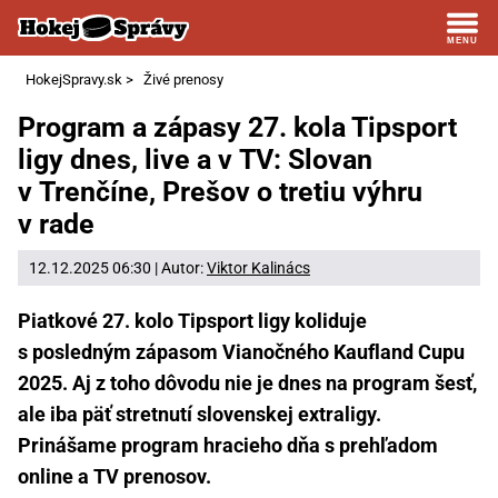
HokejSpravy.sk
>
Živé prenosy
Program a zápasy 27. kola Tipsport
ligy dnes, live a v TV: Slovan
v Trenčíne, Prešov o tretiu výhru
v rade
12.12.2025 06:30 | Autor:
Viktor Kalinács
Piatkové 27. kolo Tipsport ligy koliduje
s posledným zápasom Vianočného Kaufland Cupu
2025. Aj z toho dôvodu nie je dnes na program šesť,
ale iba päť stretnutí slovenskej extraligy.
Prinášame program hracieho dňa s prehľadom
online a TV prenosov.