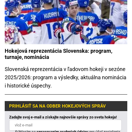
Hokejová reprezentácia Slovenska: program,
turnaje, nominácia
Slovenská reprezentácia v ľadovom hokeji v sezóne
2025/2026: program a výsledky, aktuálna nominácia
i historické úspechy.
PRIHLÁSIŤ SA NA ODBER HOKEJOVÝCH SPRÁV
Zadajte svoj e-mail a získajte najnovšie správy zo sveta hokeja!
Súhlasím so
spracovaním osobných údajov
pre účel zasielania