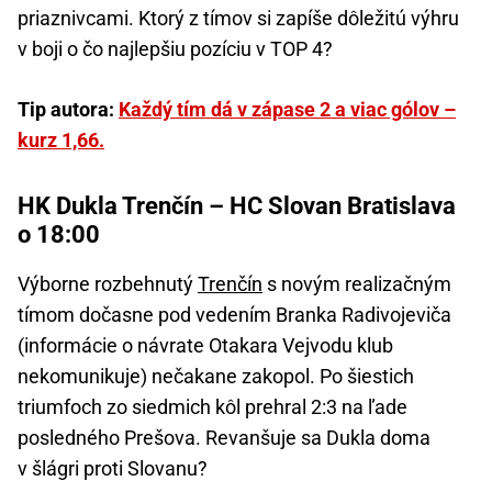
priaznivcami. Ktorý z tímov si zapíše dôležitú výhru
v boji o čo najlepšiu pozíciu v TOP 4?
Tip autora:
Každý tím dá v zápase 2 a viac gólov –
kurz 1,66.
HK Dukla Trenčín – HC Slovan Bratislava
o 18:00
Výborne rozbehnutý
Trenčín
s novým realizačným
tímom dočasne pod vedením Branka Radivojeviča
(informácie o návrate Otakara Vejvodu klub
nekomunikuje) nečakane zakopol. Po šiestich
triumfoch zo siedmich kôl prehral 2:3 na ľade
posledného Prešova. Revanšuje sa Dukla doma
v šlágri proti Slovanu?