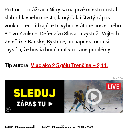
Po troch porážkach Nitry sa na prvé miesto dostal
klub z hlavného mesta, ktorý čaká štvrtý zápas
vonku: prechádzajúce tri vyhral vrátane posledného
3:0 vo Zvolene. Defenzívu Slovana vystužil Vojtech
Zeleňák z Banskej Bystrice, no napriek tomu si
myslím, že hostia budú mať v obrane problémy.
Tip autora:
Viac ako 2,5 gólu Trenčína – 2,11.