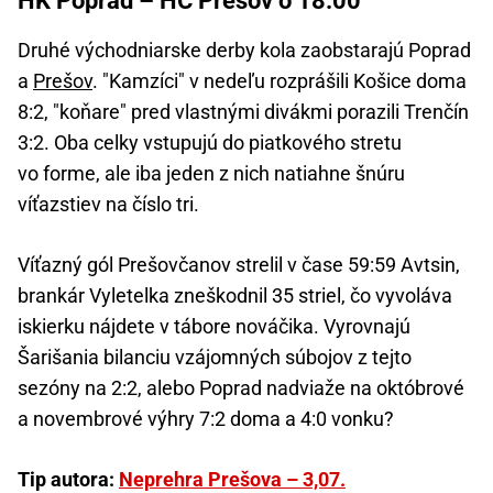
HK Poprad – HC Prešov o 18:00
Druhé východniarske derby kola zaobstarajú Poprad
a
Prešov
. "Kamzíci" v nedeľu rozprášili Košice doma
8:2, "koňare" pred vlastnými divákmi porazili Trenčín
3:2. Oba celky vstupujú do piatkového stretu
vo forme, ale iba jeden z nich natiahne šnúru
víťazstiev na číslo tri.
Víťazný gól Prešovčanov strelil v čase 59:59 Avtsin,
brankár Vyletelka zneškodnil 35 striel, čo vyvoláva
iskierku nájdete v tábore nováčika. Vyrovnajú
Šarišania bilanciu vzájomných súbojov z tejto
sezóny na 2:2, alebo Poprad nadviaže na októbrové
a novembrové výhry 7:2 doma a 4:0 vonku?
Tip autora:
Neprehra Prešova – 3,07.