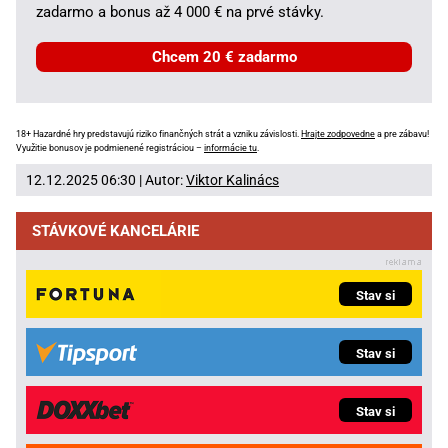
zadarmo a bonus až 4 000 € na prvé stávky.
Chcem 20 € zadarmo
18+ Hazardné hry predstavujú riziko finančných strát a vzniku závislosti.
Hrajte zodpovedne
a pre zábavu!
Využitie bonusov je podmienené registráciou –
informácie tu
.
12.12.2025 06:30 | Autor:
Viktor Kalinács
STÁVKOVÉ KANCELÁRIE
Stav si
Stav si
Stav si