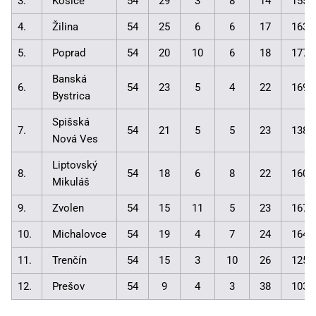
3.
Košice
54
29
3
8
14
155:
4.
Žilina
54
25
6
6
17
163:
5.
Poprad
54
20
10
6
18
177:
Banská
6.
54
23
5
4
22
169:
Bystrica
Spišská
7.
54
21
5
5
23
138:
Nová Ves
Liptovský
8.
54
18
6
8
22
160:
Mikuláš
9.
Zvolen
54
15
11
5
23
167:
10.
Michalovce
54
19
4
7
24
164:
11.
Trenčín
54
15
3
10
26
125:
12.
Prešov
54
9
4
3
38
103: