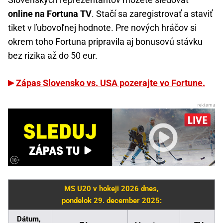
online na Fortuna TV
. Stačí sa zaregistrovať a staviť
tiket v ľubovoľnej hodnote. Pre nových hráčov si
okrem toho Fortuna pripravila aj bonusovú stávku
bez rizika až do 50 eur.
Zápas Slovensko vs. USA pozerajte vo Fortune.
MS U20 v hokeji 2026 dnes,
pondelok 29. december 2025:
Dátum,