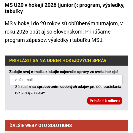
MS U20 v hokeji 2026 (juniori): program, výsledky,
tabuľky
MS v hokeji do 20 rokov sú obľúbeným turnajom, v
roku 2026 opäť aj so Slovenskom. Prinášame
program zápasov, výsledky i tabuľku MSJ.
PRIHLÁSIŤ SA NA ODBER HOKEJOVÝCH SPRÁV
Zadajte svoj e-mail a získajte najnovšie správy zo sveta hokeja!
Súhlasím so
spracovaním osobných údajov
pre účel zasielania
reklamných správ
ĎALŠIE WEBY GTO SOLUTIONS