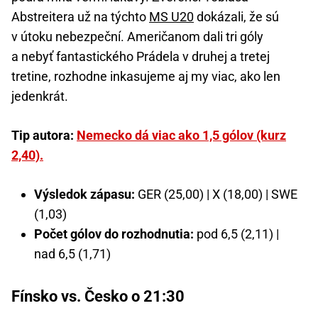
Abstreitera už na týchto
MS U20
dokázali, že sú
v útoku nebezpeční. Američanom dali tri góly
a nebyť fantastického Prádela v druhej a tretej
tretine, rozhodne inkasujeme aj my viac, ako len
jedenkrát.
Tip autora:
Nemecko dá viac ako 1,5 gólov (kurz
2,40).
Výsledok zápasu:
GER (25,00) | X (18,00) | SWE
(1,03)
Počet gólov do rozhodnutia:
pod 6,5 (2,11) |
nad 6,5 (1,71)
Fínsko vs. Česko o 21:30