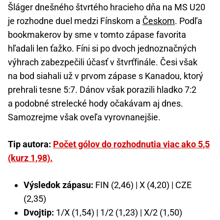
Šláger dnešného štvrtého hracieho dňa na MS U20
je rozhodne duel medzi Fínskom a
Českom
. Podľa
bookmakerov by sme v tomto zápase favorita
hľadali len ťažko. Fíni si po dvoch jednoznačných
výhrach zabezpečili účasť v štvrťfinále. Česi však
na bod siahali už v prvom zápase s Kanadou, ktorý
prehrali tesne 5:7. Dánov však porazili hladko 7:2
a podobné strelecké hody očakávam aj dnes.
Samozrejme však oveľa vyrovnanejšie.
Tip autora:
Počet gólov do rozhodnutia viac ako 5,5
(kurz 1,98).
Výsledok zápasu:
FIN (2,46) | X (4,20) | CZE
(2,35)
Dvojtip:
1/X (1,54) | 1/2 (1,23) | X/2 (1,50)