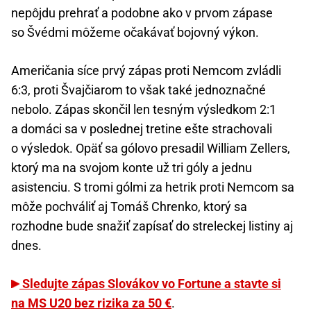
nepôjdu prehrať a podobne ako v prvom zápase
so Švédmi môžeme očakávať bojovný výkon.
Američania síce prvý zápas proti Nemcom zvládli
6:3, proti Švajčiarom to však také jednoznačné
nebolo. Zápas skončil len tesným výsledkom 2:1
a domáci sa v poslednej tretine ešte strachovali
o výsledok. Opäť sa gólovo presadil William Zellers,
ktorý ma na svojom konte už tri góly a jednu
asistenciu. S tromi gólmi za hetrik proti Nemcom sa
môže pochváliť aj Tomáš Chrenko, ktorý sa
rozhodne bude snažiť zapísať do streleckej listiny aj
dnes.
Sledujte zápas Slovákov vo Fortune a stavte si
na MS U20 bez rizika za 50 €
.