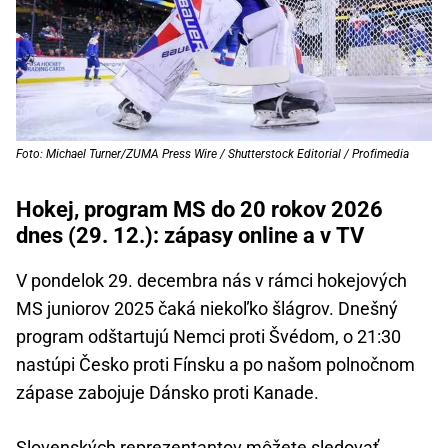
Foto: Michael Turner/ZUMA Press Wire / Shutterstock Editorial / Profimedia
Hokej, program MS do 20 rokov 2026
dnes (29. 12.): zápasy online a v TV
V pondelok 29. decembra nás v rámci hokejových
MS juniorov 2025 čaká niekoľko šlágrov. Dnešný
program odštartujú Nemci proti Švédom, o 21:30
nastúpi Česko proti Fínsku a po našom polnočnom
zápase zabojuje Dánsko proti Kanade.
Slovenských reprezentantov môžete sledovať