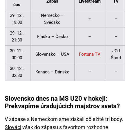
Zápas
Livestream
TV
čas
29. 12.,
Nemecko –
–
–
19:00
Švédsko
29. 12.,
Fínsko – Česko
–
–
21:30
30. 12.,
JOJ
Slovensko – USA
Fortuna TV
00:00
Šport
30. 12.,
Kanada – Dánsko
–
–
02:30
Slovensko dnes na MS U20 v hokeji:
Prekvapíme úradujúcich majstrov sveta?
V zápase s Nemeckom sme získali dôležité tri body.
Slováci
však do zápasu s favoritom rozhodne