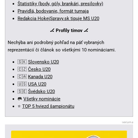
Štatistiky (body, góly, brankári, presilovky)
Pravidlá, bodovanie, formát turnaja
Redakcia HokejSpravy.sk tipuje MS U20
🏒 Profily tímov 🏒
Nechýba ani podrobný pohľad na päť vybraných
reprezentácií či článok so všetkými 10 nomináciami.
🇸🇰
Slovensko U20
🇨🇿
Česko U20
🇨🇦
Kanada U20
🇺🇸
USA U20
🇸🇪
Švédsko U20
🥅
Všetky nominácie
⭐
TOP 5 hviezd šampionátu