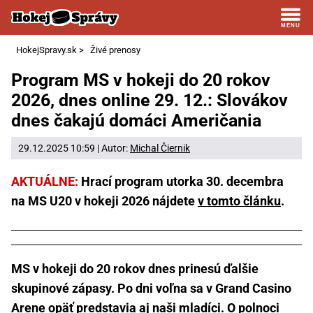
HokejSpravy.sk
>
Živé prenosy
Program MS v hokeji do 20 rokov
2026, dnes online 29. 12.: Slovákov
dnes čakajú domáci Američania
29.12.2025 10:59 | Autor:
Michal Čiernik
AKTUÁLNE:
Hrací program utorka 30. decembra
na MS U20 v hokeji 2026 nájdete
v tomto článku
.
MS v hokeji do 20 rokov dnes prinesú ďalšie
skupinové zápasy. Po dni voľna sa v Grand Casino
Arene opäť predstavia aj naši mladíci. O polnoci