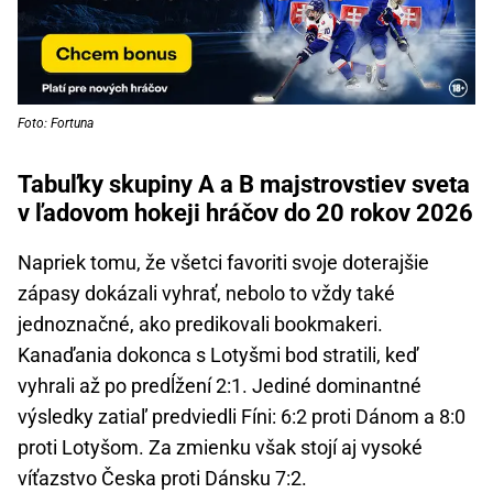
Foto: Fortuna
Tabuľky skupiny A a B majstrovstiev sveta
v ľadovom hokeji hráčov do 20 rokov 2026
Napriek tomu, že všetci favoriti svoje doterajšie
zápasy dokázali vyhrať, nebolo to vždy také
jednoznačné, ako predikovali bookmakeri.
Kanaďania dokonca s Lotyšmi bod stratili, keď
vyhrali až po predĺžení 2:1. Jediné dominantné
výsledky zatiaľ predviedli Fíni: 6:2 proti Dánom a 8:0
proti Lotyšom. Za zmienku však stojí aj vysoké
víťazstvo Česka proti Dánsku 7:2.