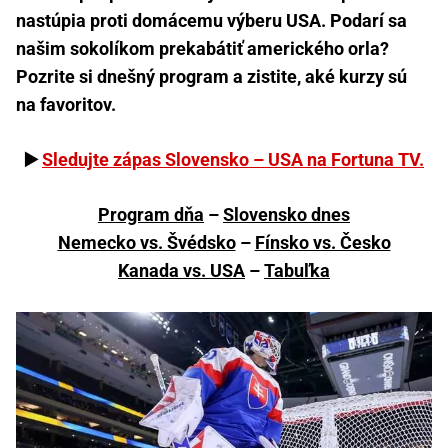
nastúpia proti domácemu výberu USA. Podarí sa
našim sokolíkom prekabátiť amerického orla?
Pozrite si dnešný program a zistite, aké kurzy sú
na favoritov.
▶️
Sledujte zápas Slovensko – USA na Fortuna TV.
Program dňa
–
Slovensko dnes
Nemecko vs. Švédsko
–
Fínsko vs. Česko
Kanada vs. USA
–
Tabuľka