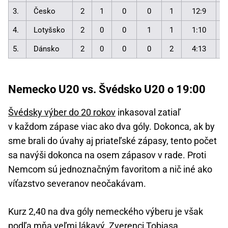
3.
Česko
2
1
0
0
1
12:9
3
4.
Lotyšsko
2
0
0
1
1
1:10
1
5.
Dánsko
2
0
0
0
2
4:13
0
Nemecko U20 vs. Švédsko U20 o 19:00
Švédsky výber do 20 rokov
inkasoval zatiaľ
v každom zápase viac ako dva góly. Dokonca, ak by
sme brali do úvahy aj priateľské zápasy, tento počet
sa navýši dokonca na osem zápasov v rade. Proti
Nemcom sú jednoznačným favoritom a nič iné ako
víťazstvo severanov neočakávam.
Kurz 2,40 na dva góly nemeckého výberu je však
podľa mňa veľmi lákavý. Zverenci Tobiasa