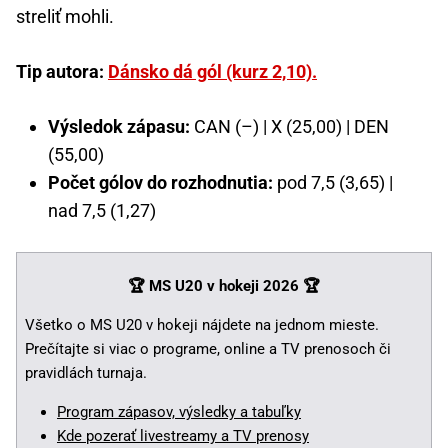
streliť mohli.
Tip autora:
Dánsko dá gól (kurz 2,10).
Výsledok zápasu:
CAN (–) | X (25,00) | DEN
(55,00)
Počet gólov do rozhodnutia:
pod 7,5 (3,65) |
nad 7,5 (1,27)
🏆 MS U20 v hokeji 2026
🏆
Všetko o MS U20 v hokeji nájdete na jednom mieste.
Prečítajte si viac o programe, online a TV prenosoch či
pravidlách turnaja.
Program zápasov, výsledky a tabuľky
Kde pozerať livestreamy a TV prenosy