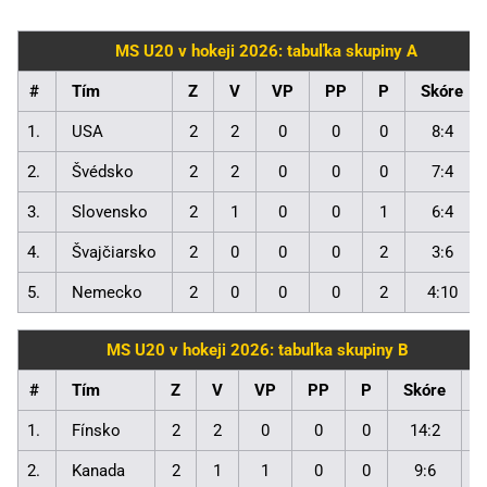
MS U20 v hokeji 2026: tabuľka skupiny A
#
Tím
Z
V
VP
PP
P
Skóre
1.
USA
2
2
0
0
0
8:4
2.
Švédsko
2
2
0
0
0
7:4
3.
Slovensko
2
1
0
0
1
6:4
4.
Švajčiarsko
2
0
0
0
2
3:6
5.
Nemecko
2
0
0
0
2
4:10
MS U20 v hokeji 2026: tabuľka skupiny B
#
Tím
Z
V
VP
PP
P
Skóre
1.
Fínsko
2
2
0
0
0
14:2
6
2.
Kanada
2
1
1
0
0
9:6
5