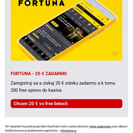
FORTUNA - 20 € ZADARMO
Zaregistruj sa a získaj 20 € stávku zadarmo a k tomu
200 free spinov do kasína.
Chcem 20 € vo free betoch
18+ Hazardné hry predstavujú riziko finančných strát a vzniku závislosti.
Hrajte zodpovedne
a pre zábavu!
Využitie bonusov je podmienené registráciou –
informácie tu
.