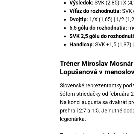
Výsledok:
SVK (2,85) | X (4
Víťaz do rozhodnutia:
SVK (
Dvojtip:
1/X (1,65) | 1/2 (1,2
5,5 gólu do rozhodnutia:
men
SVK 2,5 gólu do rozhodnuti
Handicap:
SVK +1,5 (1,37) |
Tréner Miroslav Mosnár
Lopušanová v menoslov
Slovenské reprezentantky
pod 
šéfom striedačky od februára 2
Na konci augusta sa dvakrát pr
prehrali 2:7 a 1:5. Je nutné dod
legionárka.