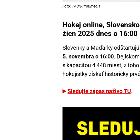
Foto: TASR/Profimedia
Hokej online, Slovens
žien 2025 dnes o 16:00
Slovenky a Maďarky odštartuj
5. novembra o 16:00
. Dejisko
s kapacitou 4 448 miest, z toh
hokejistky získať historicky prv
Sledujte zápas naživo TU
.