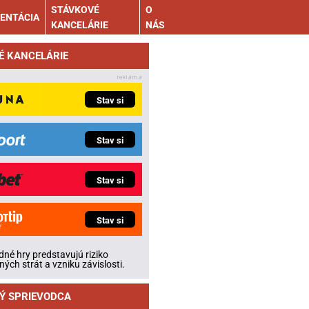
STÁVKOVÉ
O
ENTÁCIA
KANCELÁRIE
NÁS
É KANCELÁRIE
Stav si
Stav si
Stav si
Stav si
né hry predstavujú riziko
ných strát a vzniku závislosti.
Ý SPRIEVODCA