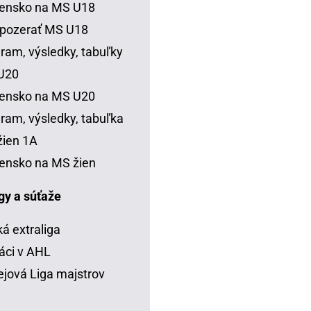
vensko na MS U18
 pozerať MS U18
ram, výsledky, tabuľky
U20
vensko na MS U20
ram, výsledky, tabuľka
ien 1A
ensko na MS žien
igy a súťaže
á extraliga
áci v AHL
jová Liga majstrov