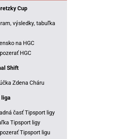
Gretzky Cup
ram, výsledky, tabuľka
C
vensko na HGC
 pozerať HGC
al Shift
účka Zdena Cháru
 liga
adná časť Tipsport ligy
ľka Tipsport ligy
pozerať Tipsport ligu