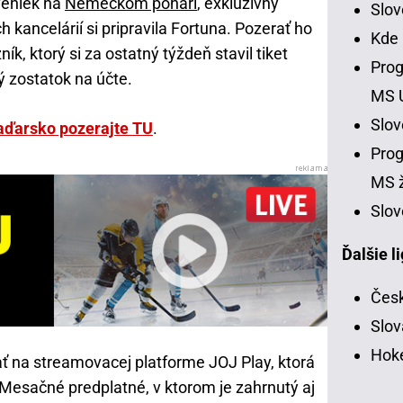
veniek na
Nemeckom pohári
, exkluzívny
Slo
kancelárií si pripravila Fortuna. Pozerať ho
Kde
k, ktorý si za ostatný týždeň stavil tiket
Prog
 zostatok na účte.
MS 
Slo
aďarsko pozerajte TU
.
Prog
MS ž
Slov
Ďalšie l
Česk
Slov
Hoke
ť na streamovacej platforme JOJ Play, ktorá
Mesačné predplatné, v ktorom je zahrnutý aj