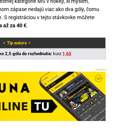
litnej kategórie MS v hokeji, si myslím,
nom zápase nedajú viac ako dva góly, čomu
. S registráciou v tejto stávkovke môžete
a až za 40 €
.
⭐
Tip autora
⭐
o 2,5 gólu do rozhodnutia:
kurz
1,65