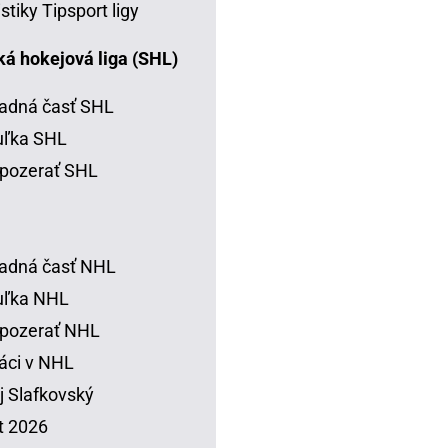
istiky Tipsport ligy
á hokejová liga (SHL)
adná časť SHL
uľka SHL
pozerať SHL
adná časť NHL
uľka NHL
 pozerať NHL
áci v NHL
j Slafkovský
t 2026