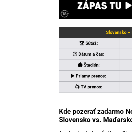
Slovensko –
🏆 Súťaž:
🕐 Dátum a čas:
🏟 Štadión:
▶️ Priamy prenos:
📺 TV prenos:
Kde pozerať zadarmo Ne
Slovensko vs. Maďarsk