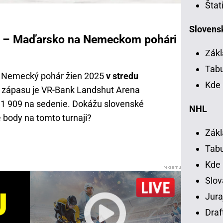
Štat
Slovensk
ko – Maďarsko na Nemeckom pohári
Zákl
Tab
ú Nemecký pohár žien 2025
v stredu
Kde 
m zápasu je VR-Bank Landshut Arena
o 1 909 na sedenie. Dokážu slovenské
NHL
é body na tomto turnaji?
Zákl
Tab
Kde
Slov
Jura
Draf