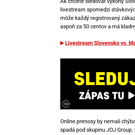
Ak chcete sledovať výkony Slo
livestream spomedzi stávkových 
môže každý registrovaný zákazní
aspoň za 50 centov a má kladný
Livestream Slovensko vs. M
Online prenosy by nemali chýba
spadá pod skupinu JOJ Group. 