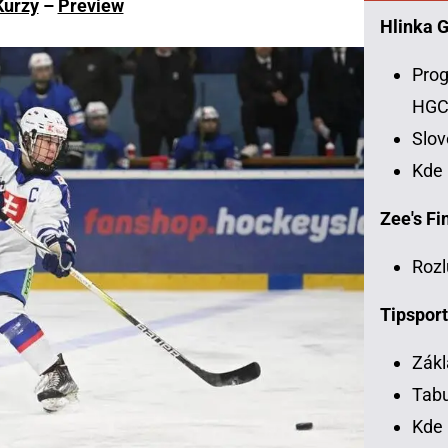
Kurzy
–
Preview
Hlinka 
Prog
HG
Slo
Kde
Zee's Fin
Rozl
Tipsport
Zákl
Tabu
Kde 