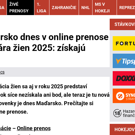
ŽIVÉ
1.
MS V
GA
ZAHRANIČIE
NHL
REPREZ
PRENOSY
LIGA
HOKEJI
STÁVKOV
sko dnes v online prenose
a žien 2025: získajú
ács
ia žien sa aj v roku 2025 predstaví
 síce nezískala ani bod, ale teraz je tu nová
ovenky je dnes Maďarsko. Prečítajte si
ine prenose.
Hazard
finanč
mácie
–
Online prenos
HOKEJOV