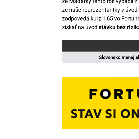
že Maďarky tento rok vypadli z e
že naše reprezentantky v úvod
zodpovedá kurz 1,65 vo Fortune
získať na úvod
stávku bez rizik
Slovensko menej ak