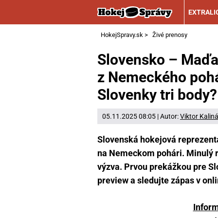
EXTRALI
HokejSpravy.sk
>
Živé prenosy
Slovensko – Maďar
z Nemeckého pohár
Slovenky tri body?
05.11.2025 08:05 | Autor:
Viktor Kalin
Slovenská hokejová reprezentác
na Nemeckom pohári. Minulý rok
výzva. Prvou prekážkou pre Sl
preview a sledujte zápas v onl
Infor