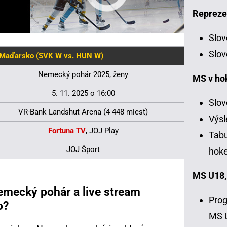
Repreze
Slov
Slov
 Maďarsko (SVK W vs. HUN W)
Nemecký pohár 2025, ženy
MS v ho
5. 11. 2025 o 16:00
Slov
VR-Bank Landshut Arena (4 448 miest)
Výsl
Fortuna TV
, JOJ Play
Tabu
JOJ Šport
hoke
MS U18,
mecký pohár a live stream
Prog
o?
MS 