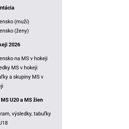
ntácia
ensko (muži)
ensko (ženy)
keji 2026
ensko na MS v hokeji
edky MS v hokeji
ľky a skupiny MS v
ji
 MS U20 a MS žien
ram, výsledky, tabuľky
U18