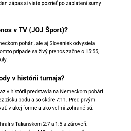
eden zápas si viete pozrieť po zaplatení sumy
enos v TV (JOJ Šport)?
eckom pohári, ale aj Sloveniek odvysiela
tomto prípade sa živý prenos začne o 15:55,
uly.
dy v histórii turnaja?
raz v histórii predstavia na Nemeckom pohári
ez zisku bodu a so skóre 7:11. Pred prvým
ť, v akej forme a ako veľmi zohrané sú.
hrali s Talianskom 2:7 a 1:5 a zároveň,