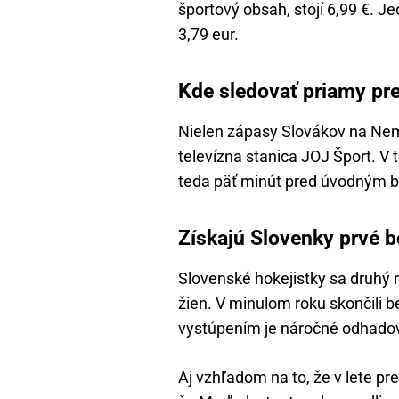
športový obsah, stojí 6,99 €. J
3,79 eur.
Kde sledovať priamy pr
Nielen zápasy Slovákov na Nem
televízna stanica JOJ Šport. V 
teda päť minút pred úvodným b
Získajú Slovenky prvé bo
Slovenské hokejistky sa druhý 
žien. V minulom roku skončili b
vystúpením je náročné odhadova
Aj vzhľadom na to, že v lete pre