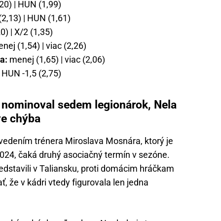
,20) | HUN (1,99)
2,13) | HUN (1,61)
0) | X/2 (1,35)
ej (1,54) | viac (2,26)
a:
menej (1,65) | viac (2,06)
 HUN -1,5 (2,75)
 nominoval sedem legionárok, Nela
e chýba
vedením trénera Miroslava Mosnára, ktorý je
024, čaká druhý asociačný termín v sezóne.
edstavili v Taliansku, proti domácim hráčkam
ať, že v kádri vtedy figurovala len jedna