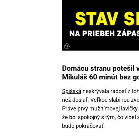
Domácu stranu potešil v
Mikuláš 60 minút bez g
Spišská
neskrývala radosť z toh
než dosiaľ. Veľkou slabinou zv
Práve prvý muž tímovej lavičky
že bol spokojný s tým, čo videl 
bude pokračovať.