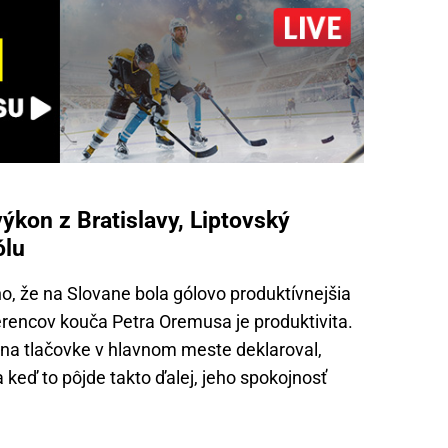
ýkon z Bratislavy, Liptovský
ólu
o, že na Slovane bola gólovo produktívnejšia
erencov kouča Petra Oremusa je produktivita.
 na tlačovke v hlavnom meste deklaroval,
a keď to pôjde takto ďalej, jeho spokojnosť