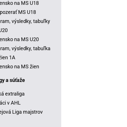
vensko na MS U18
 pozerať MS U18
ram, výsledky, tabuľky
U20
vensko na MS U20
ram, výsledky, tabuľka
ien 1A
ensko na MS žien
igy a súťaže
á extraliga
áci v AHL
jová Liga majstrov