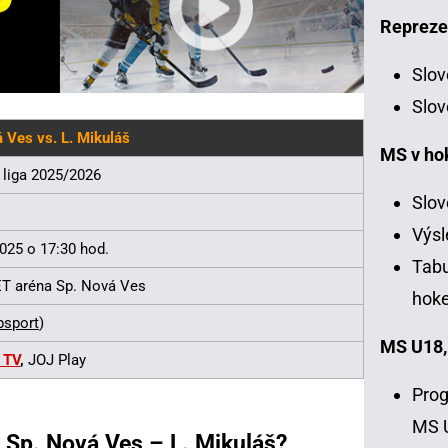
Repreze
Slov
Slov
 Ves vs. L. Mikuláš
MS v ho
 liga 2025/2026
Slov
Výsl
2025 o 17:30 hod.
Tabu
T aréna Sp. Nová Ves
hoke
psport
)
MS U18,
 TV
,
JOJ Play
Prog
MS 
 Sp. Nová Ves – L. Mikuláš?