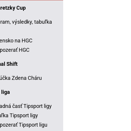
Gretzky Cup
ram, výsledky, tabuľka
C
vensko na HGC
 pozerať HGC
al Shift
účka Zdena Cháru
 liga
adná časť Tipsport ligy
ľka Tipsport ligy
pozerať Tipsport ligu