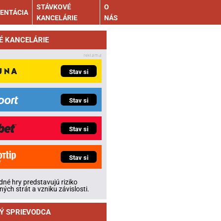
STÁVKOVÉ
O
ENTÁCIA
KANCELÁRIE
NÁS
É KANCELÁRIE
Stav si
Stav si
Stav si
Stav si
né hry predstavujú riziko
ných strát a vzniku závislosti.
Ý SPRIEVODCA