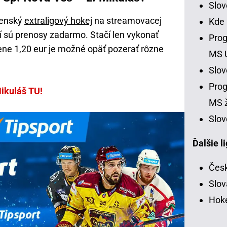
Slo
venský
extraligový hokej
na streamovacej
Kde
ní sú prenosy zadarmo. Stačí len vykonať
Prog
cene 1,20 eur je možné opäť pozerať rôzne
MS 
Slo
Prog
Mikuláš TU!
MS ž
Slov
Ďalšie l
Česk
Slov
Hoke