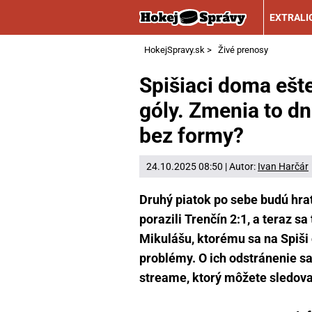
EXTRALI
HokejSpravy.sk
>
Živé prenosy
Spišiaci doma ešte
góly. Zmenia to dn
bez formy?
24.10.2025 08:50 | Autor:
Ivan Harčár
Druhý piatok po sebe budú hra
porazili Trenčín 2:1, a teraz 
Mikulášu, ktorému sa na Spiši
problémy. O ich odstránenie sa 
streame, ktorý môžete sledov