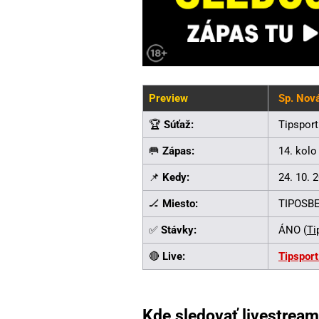
Preview
Sp. Nová
🏆
Súťaž:
Tipsport
🥅
Zápas:
14. kolo
📌
Kedy:
24. 10. 
🏒
Miesto:
TIPOSBE
✅
Stávky:
ÁNO (
Ti
🔴
Live:
Tipsport
Kde sledovať livestream