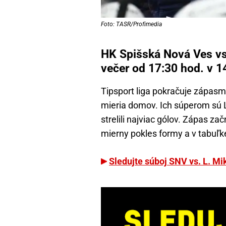
Foto: TASR/Profimedia
HK Spišská Nová Ves vs
večer od 17:30 hod. v 14
Tipsport liga pokračuje zápasmi
mieria domov. Ich súperom sú L
strelili najviac gólov. Zápas za
mierny pokles formy a v tabuľk
Sledujte súboj SNV vs. L. M