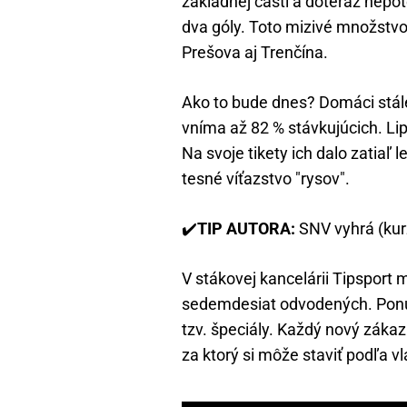
základnej časti a doteraz nepote
dva góly. Toto mizivé množstvo 
Prešova aj Trenčína.
Ako to bude dnes? Domáci stál
vníma až 82 % stávkujúcich. Li
Na svoje tikety ich dalo zatiaľ l
tesné víťazstvo "rysov".
✔️
TIP AUTORA:
SNV vyhrá (ku
V stákovej kancelárii Tipsport
sedemdesiat odvodených. Ponuk
tzv. špeciály. Každý nový zákazn
za ktorý si môže staviť podľa v