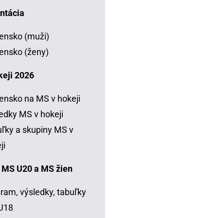
ntácia
ensko (muži)
ensko (ženy)
keji 2026
ensko na MS v hokeji
edky MS v hokeji
ľky a skupiny MS v
ji
 MS U20 a MS žien
ram, výsledky, tabuľky
U18