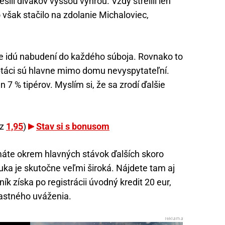
šili divákov vyššou výhrou. Vždy strelili len
však stačilo na zdolanie Michaloviec,
e idú nabudení do každého súboja. Rovnako to
ptáci sú hlavne mimo domu nevyspytateľní.
en 7 % tipérov. Myslím si, že sa zrodí ďalšie
rz
1,95
)
Stav si s bonusom
 máte okrem hlavných stávok ďalších skoro
a je skutočne veľmi široká. Nájdete tam aj
ík získa po registrácii úvodný kredit 20 eur,
lastného uváženia.