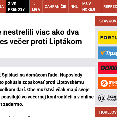
ŽIVÉ
1.
MS V
GA
ZAHRANIČIE
NHL
REPREZ
PRENOSY
LIGA
HOKEJI
STÁVKOV
 nestrelili viac ako dva
es večer proti Liptákom
ť Spišiaci na domácom ľade. Naposledy
sa to pokúsia zopakovať proti Liptovskému
 celkom darí. Obe mužstvá však majú svoje
pousilujú vo večernej konfrontácii a v online
Hazard
finanč
ať zadarmo.
HOKEJOV