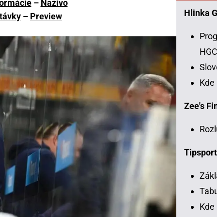
formácie
–
Naživo
Hlinka 
távky
–
Preview
Prog
HG
Slo
Kde
Zee's Fin
Rozl
Tipsport
Zákl
Tabu
Kde 