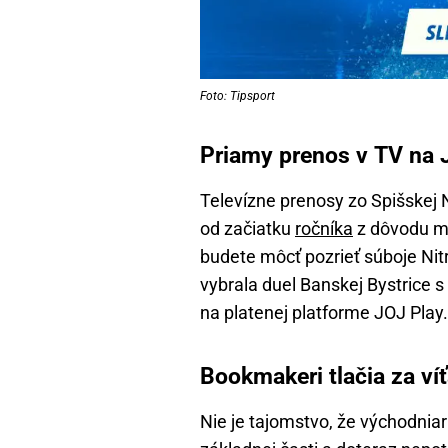
Foto: Tipsport
Priamy prenos v TV na
Televízne prenosy zo Spišskej No
od začiatku
ročníka
z dôvodu ma
budete môcť pozrieť súboje Nit
vybrala duel Banskej Bystrice s
na platenej platforme JOJ Play.
Bookmakeri tlačia za v
Nie je tajomstvo, že východniar