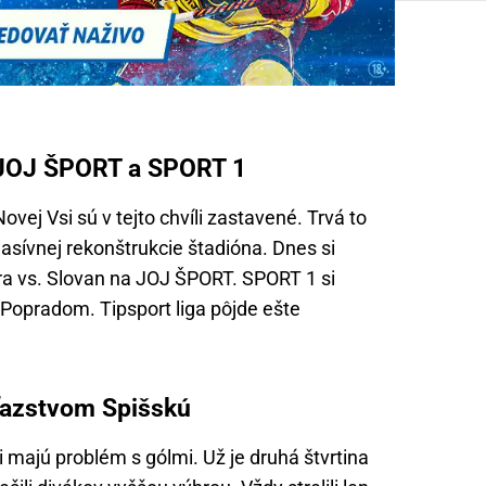
 JOJ ŠPORT a SPORT 1
vej Vsi sú v tejto chvíli zastavené. Trvá to
sívnej rekonštrukcie štadióna. Dnes si
ra vs. Slovan na JOJ ŠPORT. SPORT 1 si
 Popradom. Tipsport liga pôjde ešte
íťazstvom Spišskú
i majú problém s gólmi. Už je druhá štvrtina