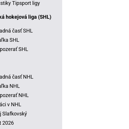
istiky Tipsport ligy
á hokejová liga (SHL)
adná časť SHL
uľka SHL
pozerať SHL
adná časť NHL
uľka NHL
 pozerať NHL
áci v NHL
j Slafkovský
t 2026