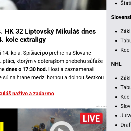
Štat
Slovensk
. HK 32 Liptovský Mikuláš dnes
Zákl
. kole extraligy
Tab
Kde 
 14. kola. Spišiaci po prehre na Slovane
iptáci, ktorým v doterajšom priebehu súťaže
NHL
čne
dnes o 17:30 hod.
Hostia zaznamenali
e sú na hrane medzi hornou a dolnou šestkou.
Zákl
Tab
ikuláš naživo a zadarmo
.
Kde
Slov
Jura
Draf