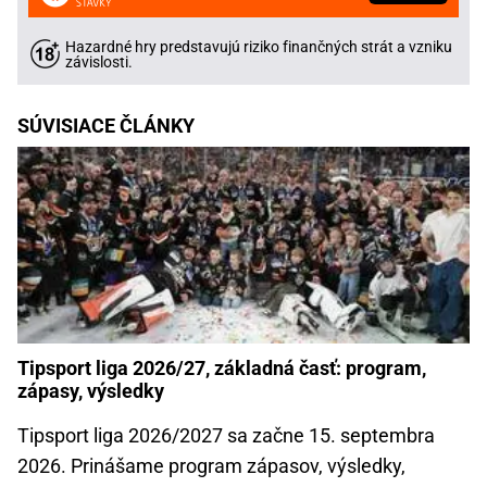
Hazardné hry predstavujú riziko finančných strát a vzniku
závislosti.
SÚVISIACE ČLÁNKY
Tipsport liga 2026/27, základná časť: program,
zápasy, výsledky
Tipsport liga 2026/2027 sa začne 15. septembra
2026. Prinášame program zápasov, výsledky,