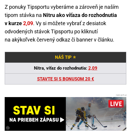
Z ponuky Tipsportu vyberáme a zároveň je naším
tipom stávka na
Nitru ako víťaza do rozhodnutia
v kurze
2,09
. Vy si môžete vybrať z desiatok
odvodených stávok Tipsportu po kliknutí
na akýkoľvek červený odkaz či banner v článku.
NÁŠ TIP ⭐
Nitra, víťaz do rozhodnutia:
2,09
STAVTE SI S BONUSOM 20 €