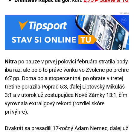
Nitra
po pauze v prvej polovici februára stratila body
iba raz, ale bolo to práve vonku vo Zvolene po prehre
6:7 pp. Doma bola stopercentná, po obrate v tretej
tretine porazila Poprad 5:3, ďalej Liptovský Mikuláš
3:1 a v utorok už zostupujúce Nové Zámky 13:1, čím
vyrovnala extraligový rekord (rozdiel skóre
pri výhre).
Dvakrát sa presadili 17-ročný Adam Nemec, ďalej už