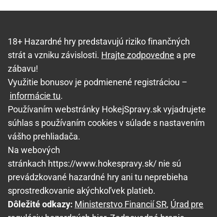
18+ Hazardné hry predstavujú riziko finančných
strát a vzniku závislosti.
Hrajte zodpovedne
a pre
zábavu!
Využitie bonusov je podmienené registráciou –
informácie tu
.
Používaním webstránky HokejSpravy.sk vyjadrujete
súhlas s používaním cookies v súlade s nastavením
vášho prehliadača.
Na webových
stránkach https://www.hokespravy.sk/ nie sú
prevádzkované hazardné hry ani tu neprebieha
sprostredkovanie akýchkoľvek platieb.
Dôležité odkazy:
Ministerstvo Financií SR
,
Úrad pre