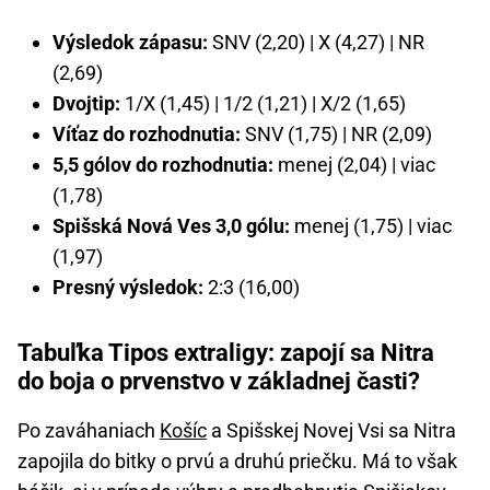
Výsledok zápasu:
SNV (2,20) | X (4,27) | NR
(2,69)
Dvojtip:
1/X (1,45) | 1/2 (1,21) | X/2 (1,65)
Víťaz do rozhodnutia:
SNV (1,75) | NR (2,09)
5,5 gólov do rozhodnutia:
menej (2,04) | viac
(1,78)
Spišská Nová Ves 3,0 gólu:
menej (1,75) | viac
(1,97)
Presný výsledok:
2:3 (16,00)
Tabuľka Tipos extraligy: zapojí sa Nitra
do boja o prvenstvo v základnej časti?
Po zaváhaniach
Košíc
a Spišskej Novej Vsi sa Nitra
zapojila do bitky o prvú a druhú priečku. Má to však