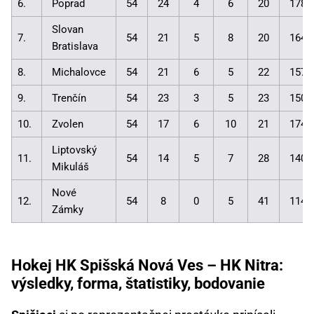
6.
Poprad
54
24
4
6
20
178:
Slovan
7.
54
21
5
8
20
164:
Bratislava
8.
Michalovce
54
21
6
5
22
157:
9.
Trenčín
54
23
3
5
23
150:
10.
Zvolen
54
17
6
10
21
174:
Liptovský
11.
54
14
5
7
28
140:
Mikuláš
Nové
12.
54
8
0
5
41
114:
Zámky
Hokej HK Spišská Nová Ves – HK Nitra:
výsledky, forma, štatistiky, bodovanie