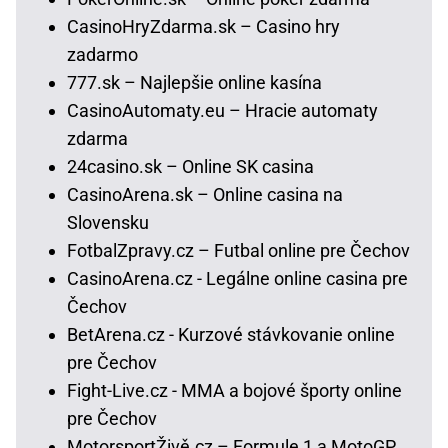
CasinoHryZdarma.sk – Casino hry
zadarmo
777.sk – Najlepšie online kasína
CasinoAutomaty.eu – Hracie automaty
zdarma
24casino.sk – Online SK casina
CasinoArena.sk – Online casina na
Slovensku
FotbalZpravy.cz – Futbal online pre Čechov
CasinoArena.cz - Legálne online casina pre
Čechov
BetArena.cz - Kurzové stávkovanie online
pre Čechov
Fight-Live.cz - MMA a bojové športy online
pre Čechov
MotorsportŽivě.cz – Formule 1 a MotoGP