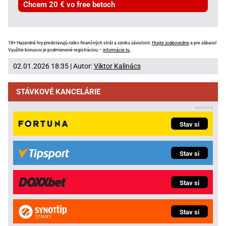
Chcem 20 € vo free betoch
18+ Hazardné hry predstavujú riziko finančných strát a vzniku závislosti.
Hrajte zodpovedne
a pre zábavu!
Využitie bonusov je podmienené registráciou –
informácie tu
.
02.01.2026 18:35 | Autor:
Viktor Kalinács
STÁVKOVÉ KANCELÁRIE
Stav si
Stav si
Stav si
Stav si