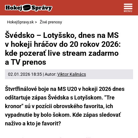
HokejSpravy.sk
>
Živé prenosy
Švédsko – Lotyšsko, dnes na MS
v hokeji hráčov do 20 rokov 2026:
kde pozerať live stream zadarmo
a TV prenos
02.01.2026 18:35 | Autor:
Viktor Kalinács
Štvrťfinálové boje na MS U20 v hokeji 2026 dnes
odštartuje zápas Švédska s Lotyšskom. "Tre
kronor" sú v pozícii obrovského favorita, ich
vypadnutie by bolo šokom. Kde zápas sledovať
naživo a kto je favorit?