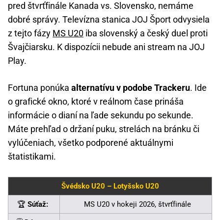
pred štvrťfinále Kanada vs. Slovensko, nemáme
dobré správy. Televízna stanica JOJ Šport odvysiela
z tejto fázy
MS U20
iba slovenský a český duel proti
Švajčiarsku. K dispozícii nebude ani stream na JOJ
Play.
Fortuna ponúka
alternatívu v podobe Trackeru
. Ide
o grafické okno, ktoré v reálnom čase prináša
informácie o dianí na ľade sekundu po sekunde.
Máte prehľad o držaní puku, strelách na bránku či
vylúčeniach, všetko podporené aktuálnymi
štatistikami.
Švédsko U20 – Lotyšsko U20
🏆
Súťaž:
MS U20 v hokeji 2026, štvrťfinále