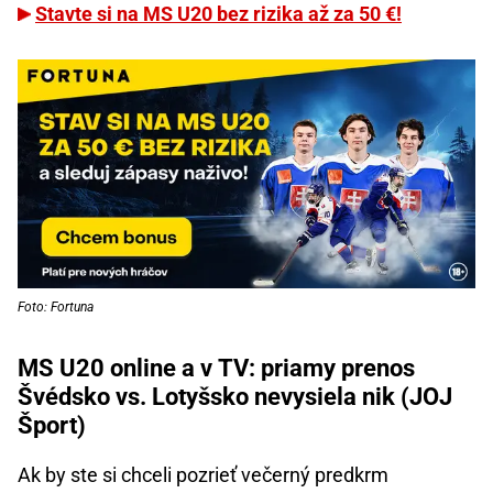
Stavte si na MS U20 bez rizika až za 50 €!
Foto: Fortuna
MS U20 online a v TV: priamy prenos
Švédsko vs. Lotyšsko nevysiela nik (JOJ
Šport)
Ak by ste si chceli pozrieť večerný predkrm