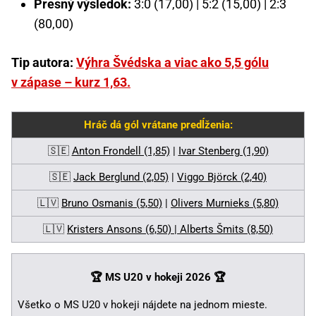
Presný výsledok:
3:0 (17,00) | 5:2 (15,00) | 2:3
(80,00)
Tip autora:
Výhra Švédska a viac ako 5,5 gólu
v zápase – kurz 1,63.
Hráč dá gól vrátane predĺženia:
🇸🇪
Anton Frondell (1,85)
|
Ivar Stenberg (1,90)
🇸🇪
Jack Berglund (2,05)
|
Viggo Björck (2,40)
🇱🇻
Bruno Osmanis (5,50)
|
Olivers Murnieks (5,80)
🇱🇻
Kristers Ansons (6,50) | Alberts Šmits (8,50)
🏆 MS U20 v hokeji 2026
🏆
Všetko o MS U20 v hokeji nájdete na jednom mieste.