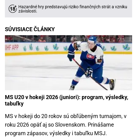
Hazardné hry predstavujú riziko finančných strát a vzniku
závislosti.
SÚVISIACE ČLÁNKY
MS U20 v hokeji 2026 (juniori): program, výsledky,
tabuľky
MS v hokeji do 20 rokov sú obľúbeným turnajom, v
roku 2026 opäť aj so Slovenskom. Prinášame
program zápasov, výsledky i tabuľku MSJ.