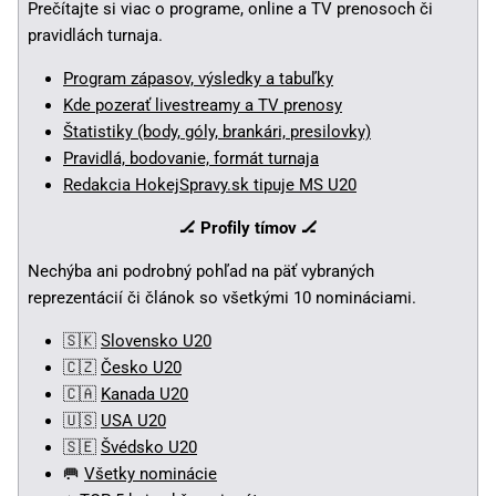
Prečítajte si viac o programe, online a TV prenosoch či
pravidlách turnaja.
Program zápasov, výsledky a tabuľky
Kde pozerať livestreamy a TV prenosy
Štatistiky (body, góly, brankári, presilovky)
Pravidlá, bodovanie, formát turnaja
Redakcia HokejSpravy.sk tipuje MS U20
🏒 Profily tímov 🏒
Nechýba ani podrobný pohľad na päť vybraných
reprezentácií či článok so všetkými 10 nomináciami.
🇸🇰
Slovensko U20
🇨🇿
Česko U20
🇨🇦
Kanada U20
🇺🇸
USA U20
🇸🇪
Švédsko U20
🥅
Všetky nominácie