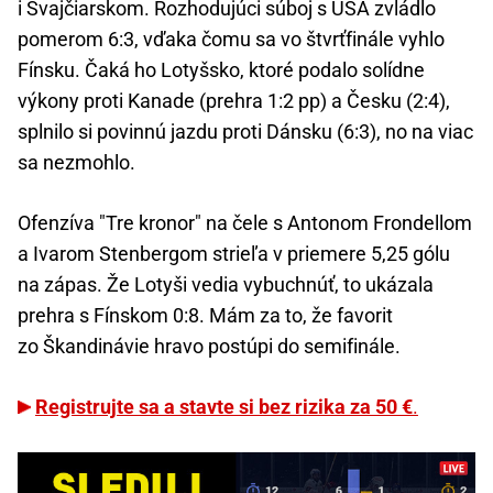
i Švajčiarskom. Rozhodujúci súboj s USA zvládlo
pomerom 6:3, vďaka čomu sa vo štvrťfinále vyhlo
Fínsku. Čaká ho Lotyšsko, ktoré podalo solídne
výkony proti Kanade (prehra 1:2 pp) a Česku (2:4),
splnilo si povinnú jazdu proti Dánsku (6:3), no na viac
sa nezmohlo.
Ofenzíva "Tre kronor" na čele s Antonom Frondellom
a Ivarom Stenbergom strieľa v priemere 5,25 gólu
na zápas. Že Lotyši vedia vybuchnúť, to ukázala
prehra s Fínskom 0:8. Mám za to, že favorit
zo Škandinávie hravo postúpi do semifinále.
Registrujte sa a stavte si bez rizika za 50 €
.