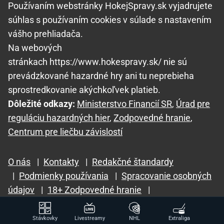
Používaním webstránky HokejSpravy.sk vyjadrujete
súhlas s používaním cookies v súlade s nastavením
vášho prehliadača.
Na webových
stránkach https://www.hokespravy.sk/ nie sú
prevádzkované hazardné hry ani tu neprebieha
sprostredkovanie akýchkoľvek platieb.
Dôležité odkazy:
Ministerstvo Financií SR
,
Úrad pre
reguláciu hazardných hier
,
Zodpovedné hranie
,
Centrum pre liečbu závislostí
O nás
|
Kontakty
|
Redakčné štandardy
|
Podmienky používania
|
Spracovanie osobných
údajov
|
18+ Zodpovedné hranie
|
GTO Solutions, s.r.o.
Stávkovky
Livestreamy
NHL
Extraliga