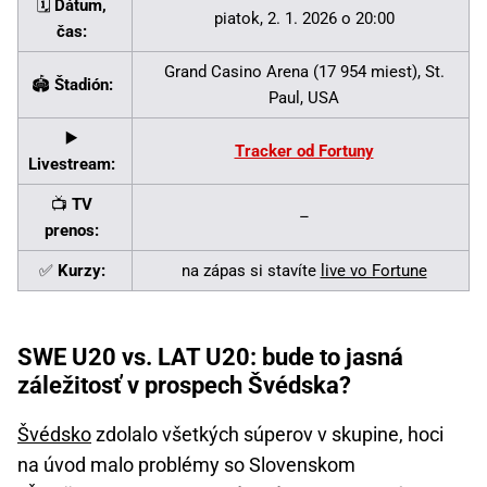
🗓️
Dátum,
piatok, 2. 1. 2026 o 20:00
čas:
Grand Casino Arena (17 954 miest), St.
🏟️
Štadión:
Paul, USA
▶️
Tracker od Fortuny
Livestream:
📺
TV
–
prenos:
✅
Kurzy:
na zápas si stavíte
live vo Fortune
SWE U20 vs. LAT U20: bude to jasná
záležitosť v prospech Švédska?
Švédsko
zdolalo všetkých súperov v skupine, hoci
na úvod malo problémy so Slovenskom