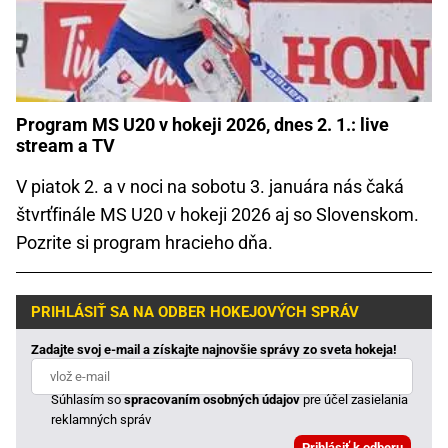
Program MS U20 v hokeji 2026, dnes 2. 1.: live
stream a TV
V piatok 2. a v noci na sobotu 3. januára nás čaká
štvrťfinále MS U20 v hokeji 2026 aj so Slovenskom.
Pozrite si program hracieho dňa.
PRIHLÁSIŤ SA NA ODBER HOKEJOVÝCH SPRÁV
Zadajte svoj e-mail a získajte najnovšie správy zo sveta hokeja!
Súhlasím so
spracovaním osobných údajov
pre účel zasielania
reklamných správ