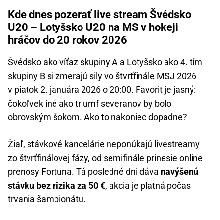
Kde dnes pozerať live stream Švédsko
U20 – Lotyšsko U20 na MS v hokeji
hráčov do 20 rokov 2026
Švédsko ako víťaz skupiny A a Lotyšsko ako 4. tím
skupiny B si zmerajú sily vo štvrťfinále MSJ 2026
v piatok 2. januára 2026 o 20:00. Favorit je jasný:
čokoľvek iné ako triumf severanov by bolo
obrovským šokom. Ako to nakoniec dopadne?
Žiaľ, stávkové kancelárie neponúkajú livestreamy
zo štvrťfinálovej fázy, od semifinále prinesie online
prenosy Fortuna. Tá posledné dni dáva
navýšenú
stávku bez rizika za 50 €
, akcia je platná počas
trvania šampionátu.