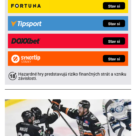
Stav si
Stav si
Stav si
Stav si
Hazardné hry predstavujú riziko finančných strát a vzniku
závislosti.