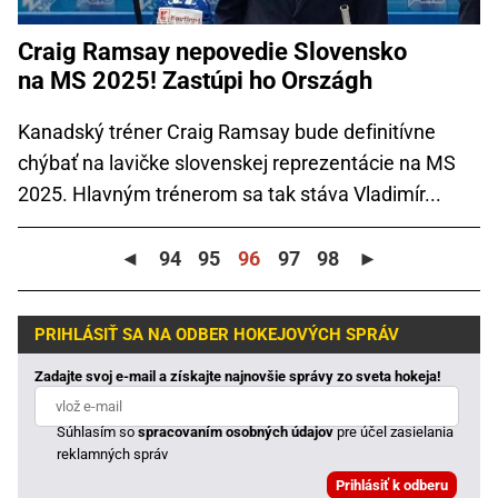
Craig Ramsay nepovedie Slovensko
na MS 2025! Zastúpi ho Országh
Kanadský tréner Craig Ramsay bude definitívne
chýbať na lavičke slovenskej reprezentácie na MS
2025. Hlavným trénerom sa tak stáva Vladimír...
◄
94
95
96
97
98
►
PRIHLÁSIŤ SA NA ODBER HOKEJOVÝCH SPRÁV
Zadajte svoj e-mail a získajte najnovšie správy zo sveta hokeja!
Súhlasím so
spracovaním osobných údajov
pre účel zasielania
reklamných správ