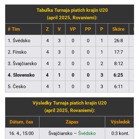
Tabuľka Turnaja piatich krajín U20
(apríl 2025, Rovaniemi):
# Tím
Z
V
VP
PP
P
Skóre
B
1. Švédsko
4
3
0
0
1
26:8
9
2. Fínsko
4
3
0
0
1
17:7
9
3. Švajčiarsko
4
2
0
0
2
8:12
6
4. Slovensko
4
1
0
0
3
6:25
3
5. Česko
4
1
0
0
3
6:11
3
Výsledky Turnaja piatich krajín U20
(apríl 2025, Rovaniemi):
Dátum, čas
Zápas
Výsledok
16. 4., 15:00
Švajčiarsko –
Švédsko
0:3 kont.