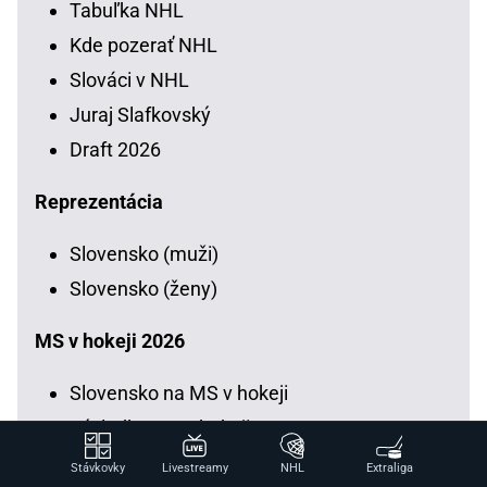
Tabuľka NHL
Kde pozerať NHL
Slováci v NHL
Juraj Slafkovský
Draft 2026
Reprezentácia
Slovensko (muži)
Slovensko (ženy)
MS v hokeji 2026
Slovensko na MS v hokeji
Výsledky MS v hokeji
Tabuľky a skupiny MS v hokeji
Stávkovky
Livestreamy
NHL
Extraliga