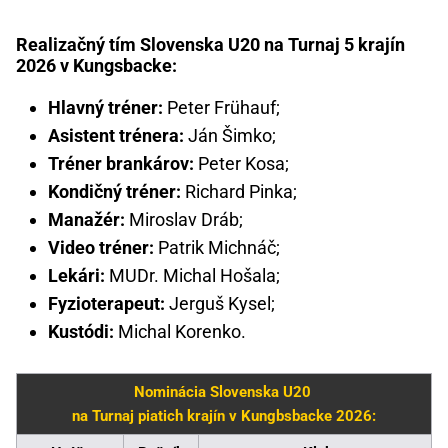
Realizačný tím Slovenska U20 na Turnaj 5 krajín
2026 v Kungsbacke:
Hlavný tréner:
Peter Frühauf;
Asistent trénera:
Ján Šimko;
Tréner brankárov:
Peter Kosa;
Kondičný tréner:
Richard Pinka;
Manažér:
Miroslav Dráb;
Video tréner:
Patrik Michnáč;
Lekári:
MUDr. Michal Hošala;
Fyzioterapeut:
Jerguš Kysel;
Kustódi:
Michal Korenko.
Nominácia Slovenska U20
na Turnaj piatich krajín v Kungbsbacke 2026: