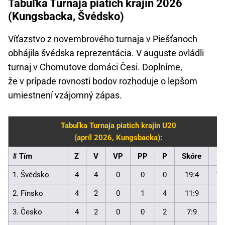
Tabuľka Turnaja piatich krajín 2026
(Kungsbacka, Švédsko)
Víťazstvo z novembrového turnaja v Piešťanoch
obhájila švédska reprezentácia. V auguste ovládli
turnaj v Chomutove domáci Česi. Doplníme,
že v prípade rovnosti bodov rozhoduje o lepšom
umiestnení vzájomný zápas.
Tabuľka Turnaja piatich krajín U20
(apríl 2026, Kungsbacka):
# Tím
Z
V
VP
PP
P
Skóre
B
1. Švédsko
4
4
0
0
0
19:4
12
2. Fínsko
4
2
0
1
4
11:9
7
3. Česko
4
2
0
0
2
7:9
6