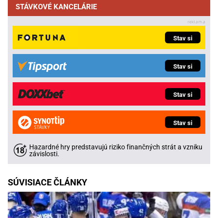
STÁVKOVÉ KANCELÁRIE
Stav si
Stav si
Stav si
Stav si
Hazardné hry predstavujú riziko finančných strát a vzniku
závislosti.
SÚVISIACE ČLÁNKY