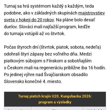
Turnaj sa hrá systémom každý s každým, teda
podobne, ako v základných skupinách
majstrovstiev
sveta v hokeji do 20 rokov
. Na pláne bolo desať
duelov. Slováci mali najťažší program, keďže
do turnaja vstúpili až vo štvrtok.
Počas štyroch dní (štvrtok, piatok, sobota, nedeľa)
odohrali štyri zápasy bez voľného dňa. Medzi
piatkovým súbojom s Fínskom a sobotňajším
s Českom mali na regeneráciu približne iba 16 hodín.
Po jedinej výhre nad Švajčiarskom obsadilo
Slovensko konečné 4. miesto.
Turnaj piatich krajín U20, Kungsbacka 2026:
program a výsledky