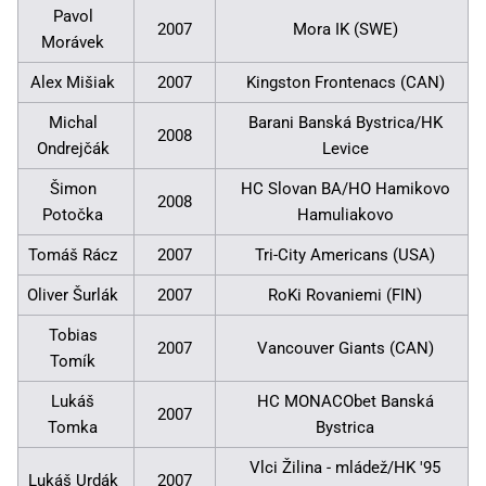
Pavol
2007
Mora IK (SWE)
Morávek
Alex Mišiak
2007
Kingston Frontenacs (CAN)
Michal
Barani Banská Bystrica/HK
2008
Ondrejčák
Levice
Šimon
HC Slovan BA/HO Hamikovo
2008
Potočka
Hamuliakovo
Tomáš Rácz
2007
Tri-City Americans (USA)
Oliver Šurlák
2007
RoKi Rovaniemi (FIN)
Tobias
2007
Vancouver Giants (CAN)
Tomík
Lukáš
HC MONACObet Banská
2007
Tomka
Bystrica
Vlci Žilina - mládež/HK '95
Lukáš Urdák
2007