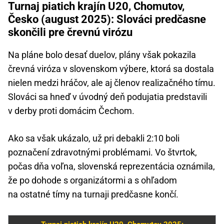
Turnaj piatich krajín U20, Chomutov,
Česko (august 2025): Slováci predčasne
skončili pre črevnú virózu
Na pláne bolo desať duelov, plány však pokazila
črevná viróza v slovenskom výbere, ktorá sa dostala
nielen medzi hráčov, ale aj členov realizačného tímu.
Slováci sa hneď v úvodný deň podujatia predstavili
v derby proti domácim Čechom.
Ako sa však ukázalo, už pri debakli 2:10 boli
poznačení zdravotnými problémami. Vo štvrtok,
počas dňa voľna, slovenská reprezentácia oznámila,
že po dohode s organizátormi a s ohľadom
na ostatné tímy na turnaji predčasne končí.