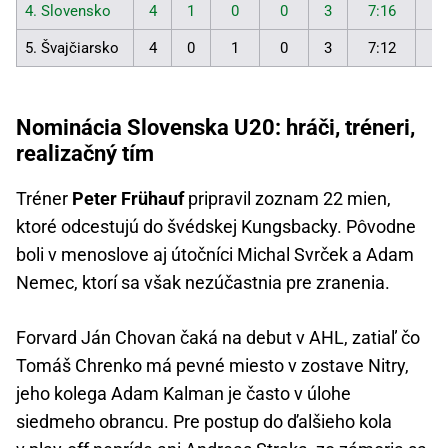
4. Slovensko
4
1
0
0
3
7:16
3
5. Švajčiarsko
4
0
1
0
3
7:12
2
Nominácia Slovenska U20: hráči, tréneri,
realizačný tím
Tréner
Peter Frühauf
pripravil zoznam 22 mien,
ktoré odcestujú do švédskej Kungsbacky. Pôvodne
boli v menoslove aj útočníci Michal Svrček a Adam
Nemec, ktorí sa však nezúčastnia pre zranenia.
Forvard Ján Chovan čaká na debut v AHL, zatiaľ čo
Tomáš Chrenko má pevné miesto v zostave Nitry,
jeho kolega Adam Kalman je často v úlohe
siedmeho obrancu. Pre postup do ďalšieho kola