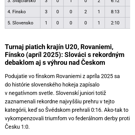
3. Švajčiarsko
3
0
1
0
2
6:12
2
4. Fínsko
3
0
0
2
1
8:13
2
5. Slovensko
1
0
0
0
1
2:10
0
Turnaj piatich krajín U20, Rovaniemi,
Fínsko (apríl 2025): Slováci s rekordným
debaklom aj s výhrou nad Českom
Podujatie vo fínskom Rovaniemi z apríla 2025 sa
do histórie slovenského hokeja zapísalo
v negatívnom svetle. Slovenskí juniori totiž
zaznamenali rekordne najvyššiu prehru v tejto
kategórii, keď so Švédskom prehrali 0:16. Ako-tak to
vykompenzovali triumfom vo federálnom derby proti
Česku 1:0.