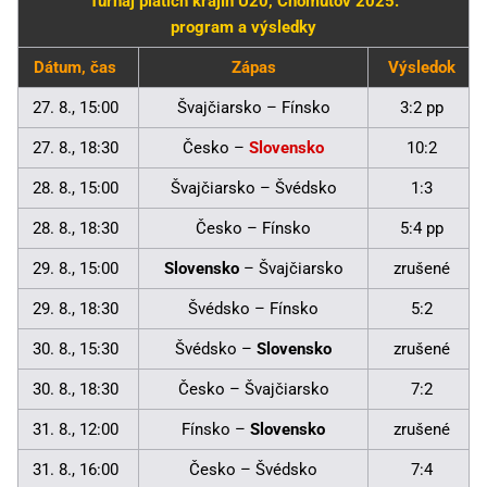
Turnaj piatich krajín U20, Chomutov 2025:
program a výsledky
Dátum, čas
Zápas
Výsledok
27. 8., 15:00
Švajčiarsko – Fínsko
3:2 pp
27. 8., 18:30
Česko –
Slovensko
10:2
28. 8., 15:00
Švajčiarsko – Švédsko
1:3
28. 8., 18:30
Česko – Fínsko
5:4 pp
29. 8., 15:00
Slovensko
– Švajčiarsko
zrušené
29. 8., 18:30
Švédsko – Fínsko
5:2
30. 8., 15:30
Švédsko –
Slovensko
zrušené
30. 8., 18:30
Česko – Švajčiarsko
7:2
31. 8., 12:00
Fínsko –
Slovensko
zrušené
31. 8., 16:00
Česko – Švédsko
7:4