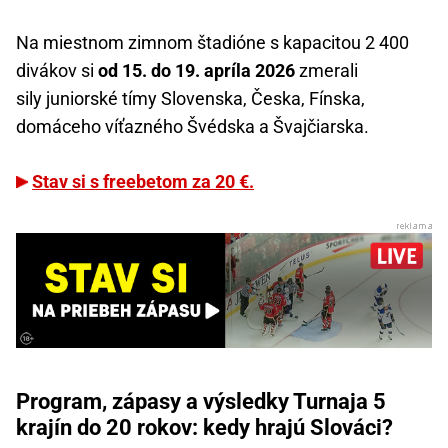
Na miestnom zimnom štadióne s kapacitou 2 400
divákov si
od 15. do 19. apríla 2026
zmerali
sily juniorské tímy Slovenska, Česka, Fínska,
domáceho víťazného Švédska a Švajčiarska.
Stav si s freebetom za 20 €.
Program, zápasy a výsledky Turnaja 5
krajín do 20 rokov: kedy hrajú Slováci?