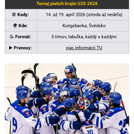
Turnaj piatich krajín U20 2026
📆
Kedy:
14. až 19. apríl 2026 (streda až nedeľa)
🌍
Kde:
Kungsbacka, Švédsko
📝
Formát:
5 tímov, tabuľka, každý s každým
▶️
Prenosy:
viac informácii TU