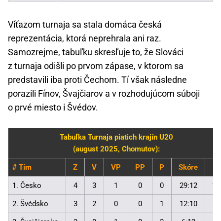
Víťazom turnaja sa stala domáca česká
reprezentácia, ktorá neprehrala ani raz.
Samozrejme, tabuľku skresľuje to, že Slováci
z turnaja odišli po prvom zápase, v ktorom sa
predstavili iba proti Čechom. Tí však následne
porazili Fínov, Švajčiarov a v rozhodujúcom súboji
o prvé miesto i Švédov.
Tabuľka Turnaja piatich krajín U20
(august 2025, Chomutov):
# Tím
Z
V
VP
PP
P
Skóre
B
1. Česko
4
3
1
0
0
29:12
11
2. Švédsko
3
2
0
0
1
12:10
6