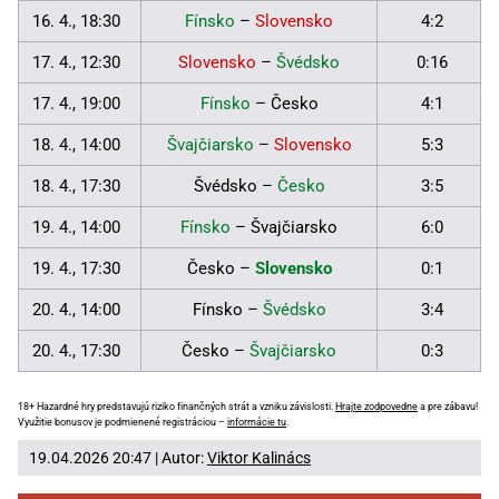
16. 4., 18:30
Fínsko
–
Slovensko
4:2
17. 4., 12:30
Slovensko
–
Švédsko
0:16
17. 4., 19:00
Fínsko
– Česko
4:1
18. 4., 14:00
Švajčiarsko
–
Slovensko
5:3
18. 4., 17:30
Švédsko –
Česko
3:5
19. 4., 14:00
Fínsko
– Švajčiarsko
6:0
19. 4., 17:30
Česko –
Slovensko
0:1
20. 4., 14:00
Fínsko –
Švédsko
3:4
20. 4., 17:30
Česko –
Švajčiarsko
0:3
18+ Hazardné hry predstavujú riziko finančných strát a vzniku závislosti.
Hrajte zodpovedne
a pre zábavu!
Využitie bonusov je podmienené registráciou –
informácie tu
.
19.04.2026 20:47 | Autor:
Viktor Kalinács