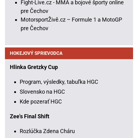
Fight-Live.cz - MMA a bojové športy online
pre Čechov
MotorsportŽivě.cz – Formule 1 a MotoGP
pre Čechov
HOKEJOVÝ SPRIEVODCA
Hlinka Gretzky Cup
Program, výsledky, tabuľka HGC
Slovensko na HGC
Kde pozerať HGC
Zee's Final Shift
Rozlúčka Zdena Cháru