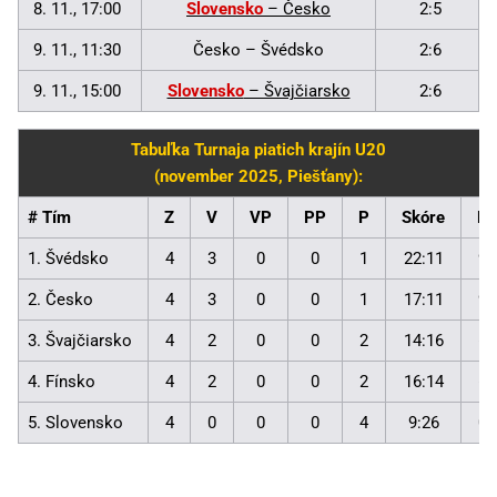
8. 11., 17:00
Slovensko
– Česko
2:5
9. 11., 11:30
Česko – Švédsko
2:6
9. 11., 15:00
Slovensko
– Švajčiarsko
2:6
Tabuľka Turnaja piatich krajín U20
(november 2025, Piešťany):
# Tím
Z
V
VP
PP
P
Skóre
B
1. Švédsko
4
3
0
0
1
22:11
9
2. Česko
4
3
0
0
1
17:11
9
3. Švajčiarsko
4
2
0
0
2
14:16
6
4. Fínsko
4
2
0
0
2
16:14
6
5. Slovensko
4
0
0
0
4
9:26
0