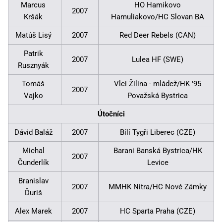
Marcus
HO Hamikovo
2007
Kršák
Hamuliakovo/HC Slovan BA
Matúš Lisý
2007
Red Deer Rebels (CAN)
Patrik
2007
Lulea HF (SWE)
Rusznyák
Tomáš
Vlci Žilina - mládež/HK '95
2007
Vajko
Považská Bystrica
Útočníci
Dávid Baláž
2007
Bílí Tygři Liberec (CZE)
Michal
Barani Banská Bystrica/HK
2007
Čunderlík
Levice
Branislav
2007
MMHK Nitra/HC Nové Zámky
Ďuriš
Alex Marek
2007
HC Sparta Praha (CZE)