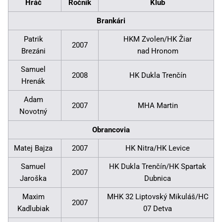
Hráč
Ročník
Klub
Brankári
Patrik
HKM Zvolen/HK Žiar
2007
Brezáni
nad Hronom
Samuel
2008
HK Dukla Trenčín
Hrenák
Adam
2007
MHA Martin
Novotný
Obrancovia
Matej Bajza
2007
HK Nitra/HK Levice
Samuel
HK Dukla Trenčín/HK Spartak
2007
Jaroška
Dubnica
Maxim
MHK 32 Liptovský Mikuláš/HC
2007
Kadlubiak
07 Detva