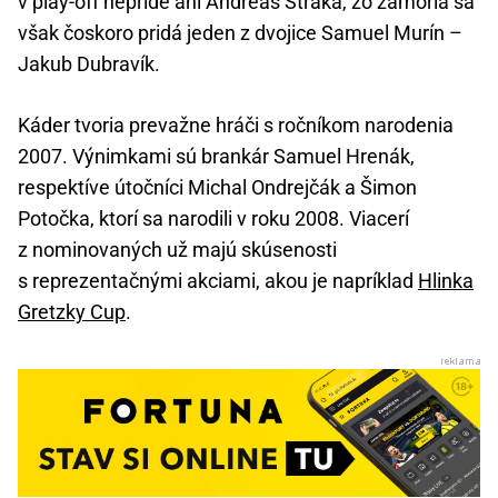
v play-off nepríde ani Andreas Straka, zo zámoria sa
však čoskoro pridá jeden z dvojice Samuel Murín –
Jakub Dubravík.
Káder tvoria prevažne hráči s ročníkom narodenia
2007. Výnimkami sú brankár Samuel Hrenák,
respektíve útočníci Michal Ondrejčák a Šimon
Potočka, ktorí sa narodili v roku 2008. Viacerí
z nominovaných už majú skúsenosti
s reprezentačnými akciami, akou je napríklad
Hlinka
Gretzky Cup
.