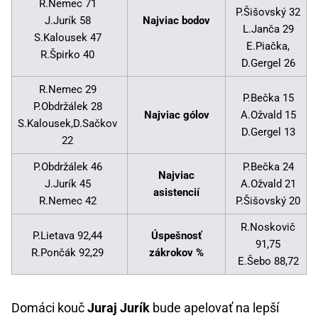
R.Nemec 71
P.Šišovský 32
J.Jurík 58
Najviac bodov
L.Janča 29
S.Kalousek 47
E.Piačka,
R.Špirko 40
D.Gergel 26
R.Nemec 29
P.Bečka 15
P.Obdržálek 28
Najviac gólov
A.Ožvald 15
S.Kalousek,D.Sačkov
D.Gergel 13
22
P.Obdržálek 46
P.Bečka 24
Najviac
J.Jurík 45
A.Ožvald 21
asistencií
R.Nemec 42
P.Šišovský 20
R.Noskovič
P.Lietava 92,44
Úspešnosť
91,75
R.Pončák 92,29
zákrokov %
E.Šebo 88,72
Domáci kouč
Juraj Jurík
bude apelovať na lepší