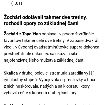
(1,61)
Žochári odolávali takmer dve tretiny,
rozhodli opory zo základnej časti
Žochári z Topoľčian
odolávali v prvom štvrťfinále
favoritovi takmer celé dve tretiny. V zápase dvakrát
viedli, v úvodnej dvadsaťminútovke súpera dokonca
prestrieľali, ale nakoniec sa ukázala sila
najofenzívnejšieho mužstva základnej časti.
Skalica
v druhej polovici stretnutia zaradila vyšší
rýchlostný stupeň. Vybojovala si presilovky a hoci
z nich neskórovala, nadýchla sa k obratu, ktorý
vybavila ešte s koncom druhej časti hry.