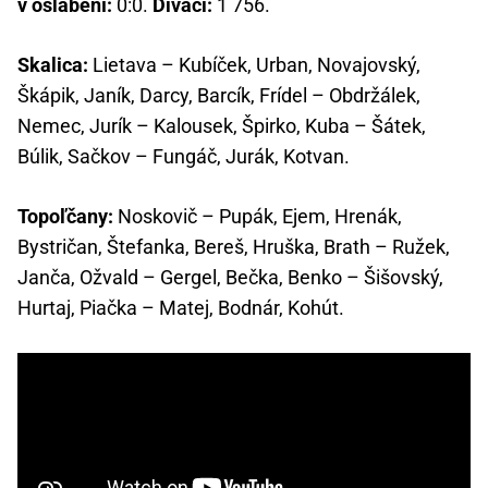
v oslabení:
0:0.
Diváci:
1 756.
Skalica:
Lietava – Kubíček, Urban, Novajovský,
Škápik, Janík, Darcy, Barcík, Frídel – Obdržálek,
Nemec, Jurík – Kalousek, Špirko, Kuba – Šátek,
Búlik, Sačkov – Fungáč, Jurák, Kotvan.
Topoľčany:
Noskovič – Pupák, Ejem, Hrenák,
Bystričan, Štefanka, Bereš, Hruška, Brath – Ružek,
Janča, Ožvald – Gergel, Bečka, Benko – Šišovský,
Hurtaj, Piačka – Matej, Bodnár, Kohút.