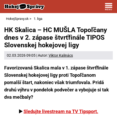
HokejSpravy.sk
>
1. liga
HK Skalica – HC MUŠLA Topoľčany
dnes v 2. zápase štvrťfinále TIPOS
Slovenskej hokejovej ligy
02.03.2026 09:05 | Autor:
Viktor Kalinács
Favorizovaná Skalica mala v 1. zápase štvrťfinále
Slovenskej hokejovej ligy proti Topoľčanom
pomalší štart, nakoniec však triumfovala. Pridá
druhú výhru v pondelok podvečer a vybojuje si tak
dva mečbaly?
▶️
Sledujte livestream na TV Tipsport.