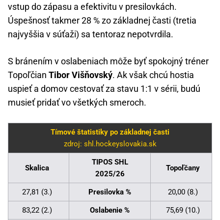
vstup do zápasu a efektivitu v presilovkách.
Úspešnosť takmer 28 % zo základnej časti (tretia
najvyššia v súťaži) sa tentoraz nepotvrdila.
S bránením v oslabeniach môže byť spokojný tréner
Topoľčian
Tibor Višňovský
. Ak však chcú hostia
uspieť a domov cestovať za stavu 1:1 v sérii, budú
musieť pridať vo všetkých smeroch.
Tímové štatistiky po základnej časti
zdroj: shl.hockeyslovakia.sk
TIPOS SHL
Skalica
Topoľčany
2025/26
27,81 (3.)
Presilovka %
20,00 (8.)
83,22 (2.)
Oslabenie %
75,69 (10.)