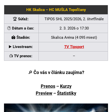
HK Skalica – HC MUŠLA Topoľčany
🏆
Súťaž:
TIPOS SHL 2025/2026, 2. štvrťfinále
🕐
Dátum a čas:
2. 3. 2026 o 17:30
🏟
Štadión:
Skalica Aréna (4 095 miest)
▶️
Livestream:
TV Tipsport
📺
TV prenos:
–
🔎
Čo vás v článku zaujíma?
Prenos
–
Kurzy
Preview
–
Štatistiky