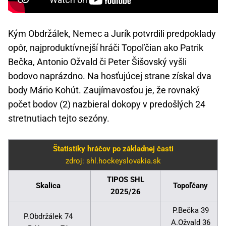
Kým Obdržálek, Nemec a Jurík potvrdili predpoklady
opôr, najproduktívnejší hráči Topoľčian ako Patrik
Bečka, Antonio Ožvald či Peter Šišovský vyšli
bodovo naprázdno. Na hosťujúcej strane získal dva
body Mário Kohút. Zaujímavosťou je, že rovnaký
počet bodov (2) nazbieral dokopy v predošlých 24
stretnutiach tejto sezóny.
Štatistiky hráčov po základnej časti
zdroj: shl.hockeyslovakia.sk
TIPOS SHL
Skalica
Topoľčany
2025/26
P.Bečka 39
P.Obdržálek 74
A.Ožvald 36