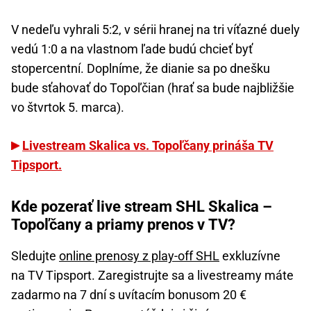
V nedeľu vyhrali 5:2, v sérii hranej na tri víťazné duely
vedú 1:0 a na vlastnom ľade budú chcieť byť
stopercentní. Doplníme, že dianie sa po dnešku
bude sťahovať do Topoľčian (hrať sa bude najbližšie
vo štvrtok 5. marca).
Livestream Skalica vs. Topoľčany prináša TV
Tipsport.
Kde pozerať live stream SHL Skalica –
Topoľčany a priamy prenos v TV?
Sledujte
online prenosy z play-off SHL
exkluzívne
na TV Tipsport. Zaregistrujte sa a livestreamy máte
zadarmo na 7 dní s uvítacím bonusom 20 €