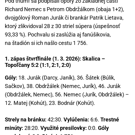
Pod triumf sa podpísali opory zo základnej časti
Richard Nemec s Petrom Obdržálkom (obaja 1+2),
dvojgólový Roman Jurák či brankár Patrik Lietava,
ktorý zlikvidoval 28 z 30 striel súpera (úspešnosť
93,33 %). Pochvalu si zaslúžia aj fanúšikovia,
na štadión si ich našlo cestu 1 756.
1. zápas štvrťfinále (1. 3. 2026): Skalica –
Topoľčany 5:2 (1:1, 2:1, 2:0)
Góly:
18. Jurák (Darcy, Janík), 36. Šátek (Búlik,
Sačkov), 38. Obdržálek (Nemec, Jurík), 46. Jurák
(Obdržálek, Nemec), 56. Nemec (Jurík, Obdržálek) –
12. Matej (Kohút), 23. Bodnár (Kohút).
Strely na bránku:
42:30.
Vylúčenia:
6:6.
Trestné
minúty:
28:20.
Využité presilovky:
0:0.
Góly