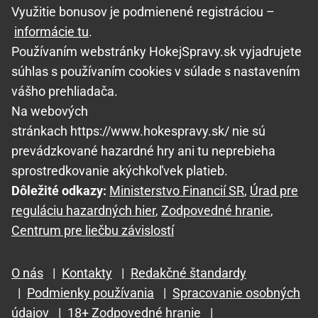
Využitie bonusov je podmienené registráciou –
informácie tu
.
Používaním webstránky HokejSpravy.sk vyjadrujete
súhlas s používaním cookies v súlade s nastavením
vášho prehliadača.
Na webových
stránkach https://www.hokespravy.sk/ nie sú
prevádzkované hazardné hry ani tu neprebieha
sprostredkovanie akýchkoľvek platieb.
Dôležité odkazy:
Ministerstvo Financií SR
,
Úrad pre
reguláciu hazardných hier
,
Zodpovedné hranie
,
Centrum pre liečbu závislostí
O nás
|
Kontakty
|
Redakčné štandardy
|
Podmienky používania
|
Spracovanie osobných
údajov
|
18+ Zodpovedné hranie
|