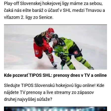
Play-off Slovenskej hokejovej ligy máme za sebou,
čaká nás ešte baráž o účasť v SHL medzi Trnavou a
víťazom 2. ligy zo Senice.
Kde pozerať TIPOS SHL: prenosy dnes v TV a online
Sledujte TIPOS Slovenskú hokejovú ligu online! Kde
nájdete TV prenosy a live streamy zo zápasov
druhej najvyššej súťaže?