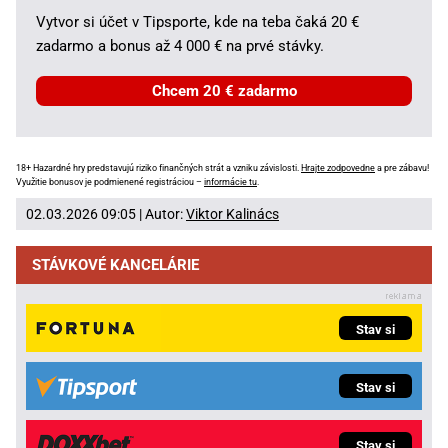
Vytvor si účet v Tipsporte, kde na teba čaká 20 €
zadarmo a bonus až 4 000 € na prvé stávky.
Chcem 20 € zadarmo
18+ Hazardné hry predstavujú riziko finančných strát a vzniku závislosti.
Hrajte zodpovedne
a pre zábavu!
Využitie bonusov je podmienené registráciou –
informácie tu
.
02.03.2026 09:05 | Autor:
Viktor Kalinács
STÁVKOVÉ KANCELÁRIE
Stav si
Stav si
Stav si