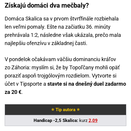
Získajú domáci dva mečbaly?
Domáca Skalica sa v prvom štvrťfinále rozbiehala
len veľmi pomaly. Ešte na začiatku 36. minúty
prehrávala 1:2, následne však ukázala, prečo mala
najlepšiu ofenzívu v základnej časti.
V pondelok očakávam väčšiu dominanciu kráľov
zo Záhoria: myslím si, že by Topoľčany mohli opäť
poraziť aspoň trojgólovým rozdielom. Vytvorte si
účet v Tipsporte a
stavte si na dnešný duel zadarmo
za 20 €
.
⭐ Tip autora ⭐
Handicap -2,5 Skalica:
kurz
2,09