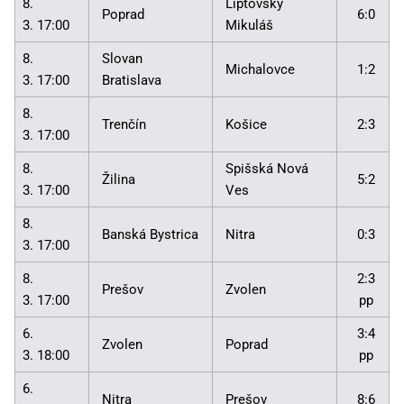
8.
Liptovský
Poprad
6:0
3. 17:00
Mikuláš
8.
Slovan
Michalovce
1:2
3. 17:00
Bratislava
8.
Trenčín
Košice
2:3
3. 17:00
8.
Spišská Nová
Žilina
5:2
3. 17:00
Ves
8.
Banská Bystrica
Nitra
0:3
3. 17:00
8.
2:3
Prešov
Zvolen
3. 17:00
pp
6.
3:4
Zvolen
Poprad
3. 18:00
pp
6.
Nitra
Prešov
8:6