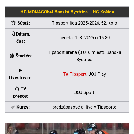
HC MONACObet Banská Bystrica – HC Košice
🏆
Súťaž:
Tipsport liga 2025/2026, 52. kolo
🗓️
Dátum,
nedeľa, 1. 3. 2026 o 16:30
čas:
Tipsport aréna (3 016 miest), Banská
🏟️
Štadión:
Bystrica
▶️
TV Tipsport
, JOJ Play
Livestream:
📺
TV
JOJ Šport
prenos:
✅
Kurzy:
predzápasové aj live v Tipsporte