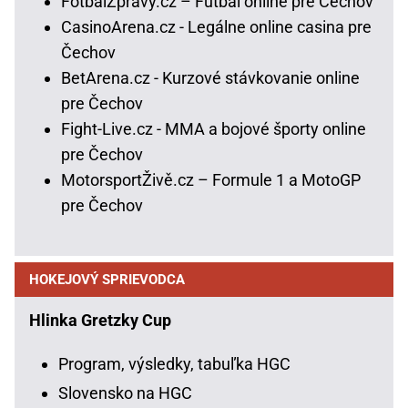
FotbalZpravy.cz – Futbal online pre Čechov
CasinoArena.cz - Legálne online casina pre
Čechov
BetArena.cz - Kurzové stávkovanie online
pre Čechov
Fight-Live.cz - MMA a bojové športy online
pre Čechov
MotorsportŽivě.cz – Formule 1 a MotoGP
pre Čechov
HOKEJOVÝ SPRIEVODCA
Hlinka Gretzky Cup
Program, výsledky, tabuľka HGC
Slovensko na HGC