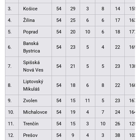
3.
Košice
54
29
3
8
14
155:
4.
Žilina
54
25
6
6
17
163:
5.
Poprad
54
20
10
6
18
177:
Banská
6.
54
23
5
4
22
169:
Bystrica
Spišská
7.
54
21
5
5
23
138:
Nová Ves
Liptovský
8.
54
18
6
8
22
160:
Mikuláš
9.
Zvolen
54
15
11
5
23
167:
10.
Michalovce
54
19
4
7
24
164:
11.
Trenčín
54
15
3
10
26
125:
12.
Prešov
54
9
4
3
38
103: