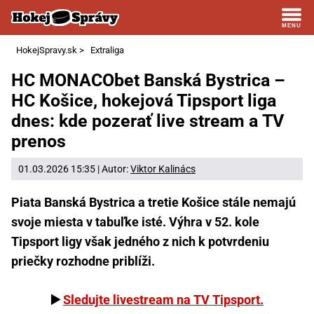
HokejSpravy.sk
>
Extraliga
HC MONACObet Banská Bystrica –
HC Košice, hokejová Tipsport liga
dnes: kde pozerať live stream a TV
prenos
01.03.2026 15:35 | Autor:
Viktor Kalinács
Piata Banská Bystrica a tretie Košice stále nemajú
svoje miesta v tabuľke isté. Výhra v 52. kole
Tipsport ligy však jedného z nich k potvrdeniu
priečky rozhodne priblíži.
▶️
Sledujte livestream na TV Tipsport.