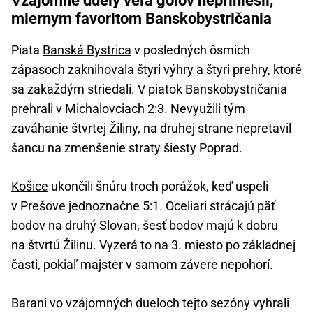
Vzájomné duely veľa gólov nepriniesli,
miernym favoritom Banskobystričania
Piata
Banská Bystrica
v posledných ôsmich
zápasoch zaknihovala štyri výhry a štyri prehry, ktoré
sa zakaždým striedali. V piatok Banskobystričania
prehrali v Michalovciach 2:3. Nevyužili tým
zaváhanie štvrtej Žiliny, na druhej strane nepretavil
šancu na zmenšenie straty šiesty Poprad.
Košice
ukončili šnúru troch porážok, keď uspeli
v Prešove jednoznačne 5:1. Oceliari strácajú päť
bodov na druhý Slovan, šesť bodov majú k dobru
na štvrtú Žilinu. Vyzerá to na 3. miesto po základnej
časti, pokiaľ majster v samom závere nepohorí.
Barani vo vzájomných dueloch tejto sezóny vyhrali