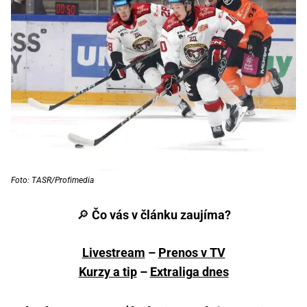
Foto: TASR/Profimedia
🔎
Čo vás v článku zaujíma?
Livestream
–
Prenos v TV
Kurzy a tip
–
Extraliga dnes