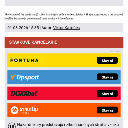
18+ Hazardné hry predstavujú riziko finančných strát a vzniku závislosti.
Hrajte zodpovedne
a pre zábavu!
Využitie bonusov je podmienené registráciou –
informácie tu
.
01.03.2026 15:35 | Autor:
Viktor Kalinács
STÁVKOVÉ KANCELÁRIE
Stav si
Stav si
Stav si
Stav si
Hazardné hry predstavujú riziko finančných strát a vzniku