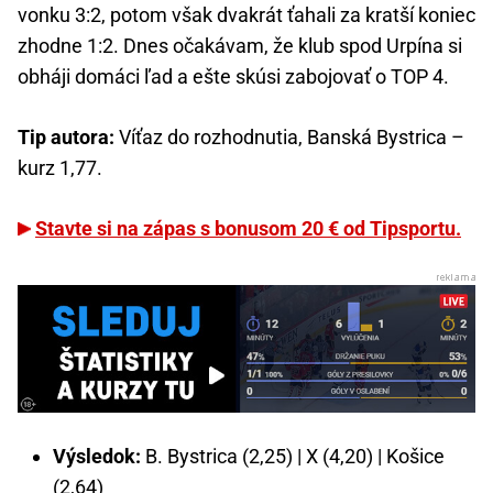
vonku 3:2, potom však dvakrát ťahali za kratší koniec
zhodne 1:2. Dnes očakávam, že klub spod Urpína si
obháji domáci ľad a ešte skúsi zabojovať o TOP 4.
Tip autora:
Víťaz do rozhodnutia, Banská Bystrica –
kurz 1,77.
Stavte si na zápas s bonusom 20 € od Tipsportu.
Výsledok:
B. Bystrica (2,25) | X (4,20) | Košice
(2,64)