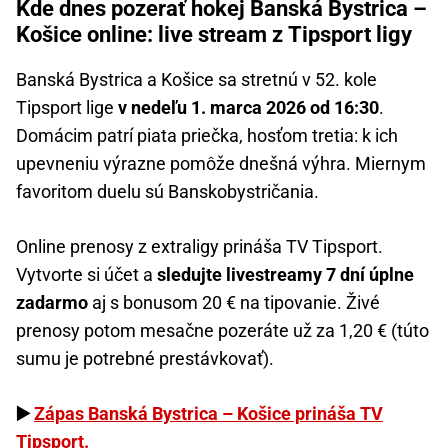
Kde dnes pozerať hokej Banská Bystrica –
Košice online: live stream z Tipsport ligy
Banská Bystrica a Košice sa stretnú v 52. kole
Tipsport lige
v nedeľu 1. marca 2026 od 16:30
.
Domácim patrí piata priečka, hosťom tretia: k ich
upevneniu výrazne pomôže dnešná výhra. Miernym
favoritom duelu sú Banskobystričania.
Online prenosy z extraligy prináša TV Tipsport.
Vytvorte si účet a
sledujte livestreamy 7 dní úplne
zadarmo
aj s bonusom 20 € na tipovanie. Živé
prenosy potom mesačne pozeráte už za 1,20 € (túto
sumu je potrebné prestávkovať).
▶️
Zápas Banská Bystrica – Košice prináša TV
Tipsport.