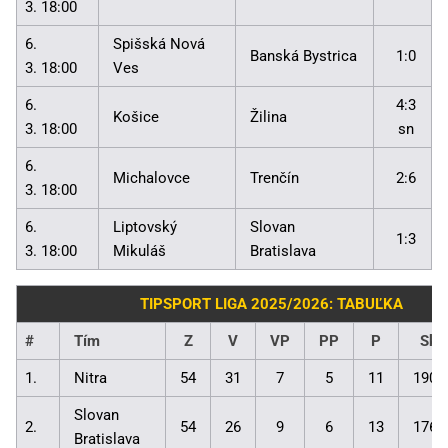
3. 18:00
6.
Spišská Nová
Banská Bystrica
1:0
3. 18:00
Ves
6.
4:3
Košice
Žilina
3. 18:00
sn
6.
Michalovce
Trenčín
2:6
3. 18:00
6.
Liptovský
Slovan
1:3
3. 18:00
Mikuláš
Bratislava
TIPSPORT LIGA 2025/2026: TABUĽKA
#
Tím
Z
V
VP
PP
P
Skó
1.
Nitra
54
31
7
5
11
190:
Slovan
2.
54
26
9
6
13
176:
Bratislava